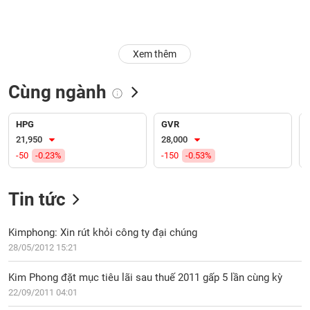
Trạng
thái
NGÀNH
cổ
Xem thêm
phiếu
Cùng ngành
Quy
DOANH
mô
NGHIỆP
thị
HPG
GVR
trường
21,950
28,000
-50
-0.23%
-150
-0.53%
Niêm
CỔ
yết
PHIẾU
Tin tức
Niêm
yết
mới
Kimphong: Xin rút khỏi công ty đại chúng
PHÁI
Niêm
SINH
28/05/2012 15:21
yết
bổ
Kim Phong đặt mục tiêu lãi sau thuế 2011 gấp 5 lần cùng kỳ
sung
22/09/2011 04:01
TRÁI