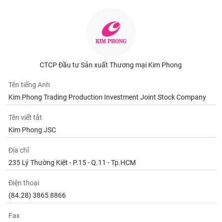
phân
tích
(-)
Thuật
ngữ
CTCP Đầu tư Sản xuất Thương mại Kim Phong
(-)
Tên tiếng Anh
Kim Phong Trading Production Investment Joint Stock Company
Dịch
vụ
(-)
Tên viết tắt
Kim Phong JSC
Đào
Địa chỉ
tạo
235 Lý Thường Kiệt - P.15 - Q.11 - Tp.HCM
Điện thoại
(84.28) 3865 8866
Sách
tài
Fax