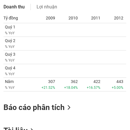
VỤ
Doanh thu
Lợi nhuận
TRUYỀN
THÔNG
Tỷ đồng
2009
2010
2011
2012
Quý 1
% YoY
Quý 2
TIỆN
% YoY
ÍCH
Quý 3
% YoY
Quý 4
% YoY
BẤT
Năm
307
362
422
443
ĐỘNG
% YoY
+21.52%
+18.04%
+16.57%
+5.00%
SẢN
Mã
Báo cáo phân tích
chứng
khoán
(-)