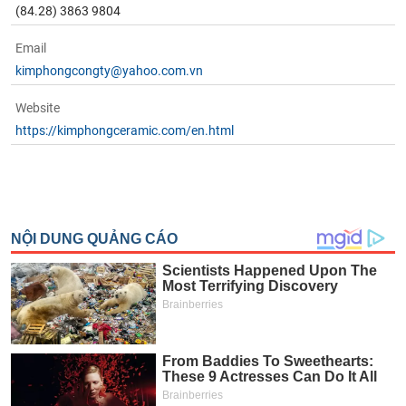
chính
(84.28) 3863 9804
Email
kimphongcongty@yahoo.com.vn
Công
cụ
Website
đầu
https://kimphongceramic.com/en.html
tư
Truyền
thông
tài
chính
Dữ
liệu