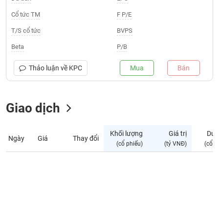
Giá
tích
Cổ tức TM
F P/E
Đặt
Biểu
lệnh
T/S cổ tức
BVPS
đồ
ĐÔNG
Nước
tài
DƯƠNG
Beta
P/B
ngoài
chính
Tự
Thảo luận về
KPC
Mua
Bán
TÀI
doanh
CHÍNH
Ảnh
CÁ
hưởng
Giao dịch
NHÂN
chỉ
số
Khối lượng
Giá trị
Dư 
Ngày
Giá
Thay đổi
Biến
PHÂN
(cổ phiếu)
(tỷ VNĐ)
(cổ p
động
TÍCH
cổ
VIETSTOCKFINANCE
phiếu
Giao
dịch
VĨ
nội
MÔ
bộ