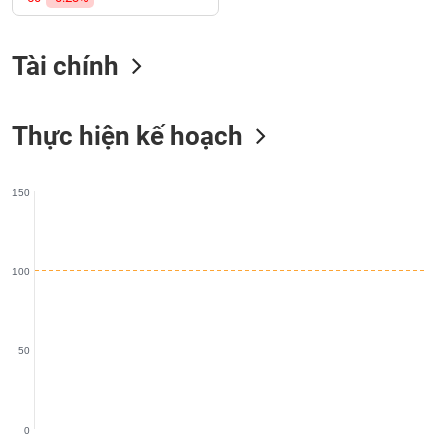
SÓC
SỨC
KHỎE
Tài chính
Thực hiện kế hoạch
TÀI
CHÍNH
150
CÔNG
100
NGHỆ
THÔNG
TIN
50
0
DỊCH