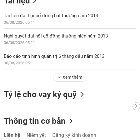
Tài liệu
Tất cả
Cổ phiếu
Chỉ số
Chứng chỉ quỹ
Chứng q
Tài liệu đại hội cổ đông bất thường năm 2013
Lãnh
06/08/2026 05:11
đạo
(-)
Nghị quyết đại hội cổ đông thường niên năm 2013
Tất cả
Người nội bộ
Người liên quan
Cổ đông lớn
06/08/2026 05:11
Báo cáo tình hình quản trị 6 tháng đầu năm 2013
Tin
tức
06/08/2026 05:11
(-)
Xem thêm
Bài
viết
Tỷ lệ cho vay ký quỹ
của
tác
giả
(-)
Thông tin cơ bản
Báo
Liên hệ
Niêm yết
Đăng ký kinh doanh
cáo