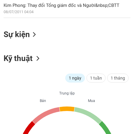
PHIẾU
Hủy
Kim Phong: Thay đổi Tổng giám đốc và Người&nbsp;CBTT
niêm
08/07/2011 04:04
yết
Theo
CÔNG
dõi
Sự kiện
CỤ
đặc
ĐẦU
biệt
TƯ
Không
Kỹ thuật
được
ký
XUẤT
quỹ
DỮ
1 ngày
1 tuần
1 tháng
LIỆU
Danh
mục
ETF
Trung lập
TIN
Bán
Mua
Cổ
MỚI
phiếu
chi
Ngành
tiết
(-)