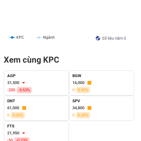
liệu
Tâm
lý
TIÊU
thị
DÙNG
trường
KPC
Ngành
Số liệu năm 0
KHÔNG
THIẾT
YẾU
Xem cùng KPC
AGP
BGW
31,500
16,000
TIÊU
-200
-0.63%
0
0.00%
DÙNG
THIẾT
DNT
SPV
YẾU
61,000
34,800
0
0.00%
0
0.00%
FTS
21,950
CHĂM
-50
-0.23%