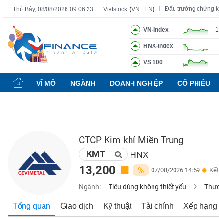
(
)
Đấu trường chứng 
Thứ Bảy, 08/08/2026
09:06:24
Vietstock
VN
|
EN
VN-Index
1
HNX-Index
Tất cả
Tính năng
Ngành
Mã chứng khoán
Lãnh đạ
VS 100
Tính
năng
VĨ MÔ
NGÀNH
DOANH NGHIỆP
CỔ PHIẾU
(-)
VIETSTOCK
CTCP Kim khí Miền Trung
KMT
CHỨNG
HNX
KHOÁN
13,200
%
07/08/2026 14:59
Kết
Ngành:
Tiêu dùng không thiết yếu
Thươ
DOANH
Tổng quan
Giao dịch
Kỹ thuật
Tài chính
Xếp hạng
NGHIỆP