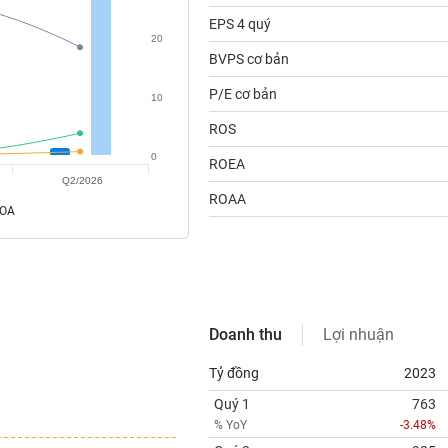
EPS 4 quý
20
BVPS cơ bản
P/E cơ bản
10
ROS
0
ROEA
Q2/2026
ROAA
ROA
Doanh thu
Lợi nhuận
Tỷ đồng
2023
Quý 1
763
% YoY
-3.48%