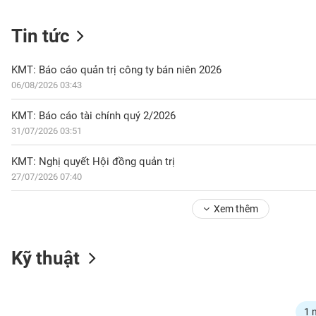
Tin tức
NGÀNH
KMT: Báo cáo quản trị công ty bán niên 2026
06/08/2026 03:43
DOANH
KMT: Báo cáo tài chính quý 2/2026
NGHIỆP
31/07/2026 03:51
KMT: Nghị quyết Hội đồng quản trị
27/07/2026 07:40
CỔ
PHIẾU
Xem thêm
PHÁI
Kỹ thuật
SINH
TRÁI
1 