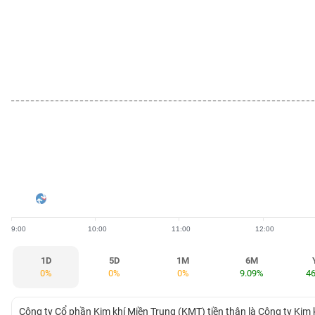
BẤT
ĐỘNG
SẢN
TÀI
CHÍNH
HÀNG
HÓA
9:00
10:00
11:00
12:00
KINH
TẾ
1D
5D
1M
6M
0%
0%
0%
9.09%
4
THẾ
Công ty Cổ phần Kim khí Miền Trung (KMT) tiền thân là Công ty Kim k