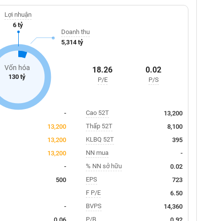
Lợi nhuận
6 tỷ
Doanh thu
5,314 tỷ
Vốn hóa
18.26
0.02
130 tỷ
P/E
P/S
Cao 52T
-
13,200
Thấp 52T
13,200
8,100
KLBQ 52T
13,200
395
NN mua
13,200
-
% NN sở hữu
-
0.02
EPS
500
723
F P/E
6.50
BVPS
-
14,360
P/B
0.06
0.92