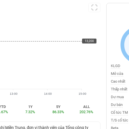
13,200
13,200
KLGD
Mở cửa
Cao nhất
Thấp nhất
13:00
14:00
15:00
Dư mua
Dư bán
YTD
1Y
5Y
ALL
6.67%
7.32%
86.33%
202.76%
Cổ tức TM
T/S cổ tức
hí Miền Trung, đơn vị thành viên của Tổng công ty
Beta