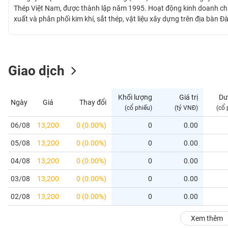
GIỚI
Thép Việt Nam, được thành lập năm 1995. Hoạt động kinh doanh chí
xuất và phân phối kim khí, sắt thép, vật liệu xây dựng trên địa bàn 
ĐÔNG
DƯƠNG
Giao dịch
TÀI
CHÍNH
Khối lượng
Giá trị
Dư
Ngày
Giá
Thay đổi
CÁ
(cổ phiếu)
(tỷ VNĐ)
(cổ 
NHÂN
06/08
13,200
0 (0.00%)
0
0.00
05/08
13,200
0 (0.00%)
0
0.00
PHÂN
TÍCH
04/08
13,200
0 (0.00%)
0
0.00
VIETSTOCKFINANCE
03/08
13,200
0 (0.00%)
0
0.00
02/08
13,200
0 (0.00%)
0
0.00
VĨ
Xem thêm
MÔ