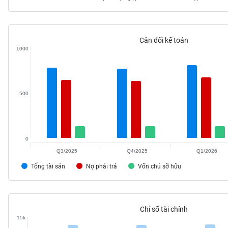
Cân đối kế toán
TIÊU
1000
DÙNG
KHÔNG
THIẾT
YẾU
500
0
TIÊU
DÙNG
Q3/2025
Q4/2025
Q1/2026
THIẾT
Tổng tài sản
Nợ phải trả
Vốn chủ sỡ hữu
YẾU
Chỉ số tài chính
15k
CHĂM