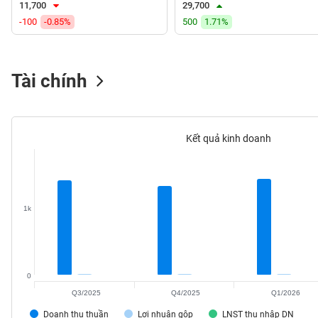
11,700
29,700
VS-
-100
-0.85%
500
1.71%
SECTOR
Tài chính
NĂNG
LƯỢNG
Kết quả kinh doanh
NGUYÊN
1k
VẬT
LIỆU
0
Q3/2025
Q4/2025
Q1/2026
CÔNG
NGHIỆP
Doanh thu thuần
Lợi nhuận gộp
LNST thu nhập DN