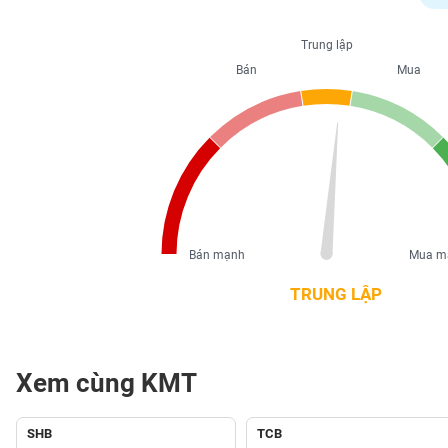
PHIẾU
Trung lập
Bán
Mua
CÔNG
CỤ
ĐẦU
TƯ
XUẤT
DỮ
Bán mạnh
Mua m
LIỆU
TRUNG LẬP
TIN
MỚI
Xem cùng KMT
Ngành
(-)
SHB
TCB