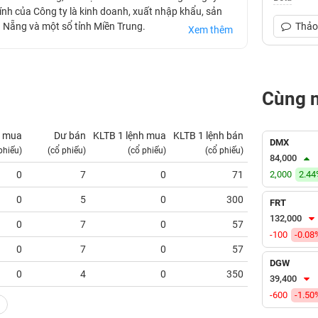
nh của Công ty là kinh doanh, xuất nhập khẩu, sản
Đà Nẵng và một sổ tỉnh Miền Trung.
Thảo 
Xem thêm
Cùng 
 mua
Dư bán
KLTB 1 lệnh mua
KLTB 1 lệnh bán
NN mua
DMX
phiếu)
(cổ phiếu)
(cổ phiếu)
(cổ phiếu)
(tỷ VNĐ)
84,000
0
7
0
71
2,000
0.00
2.4
0
5
0
300
0.00
FRT
132,000
0
7
0
57
0.00
-100
-0.08
0
7
0
57
0.00
DGW
0
4
0
350
0.00
39,400
-600
-1.50