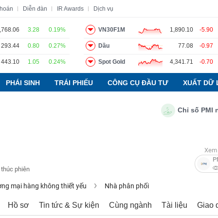
khoán
Diễn đàn
IR Awards
Dịch vụ
,768.06
3.28
0.19%
VN30F1M
1,890.10
-5.90
293.44
0.80
0.27%
Dầu
77.08
-0.97
o
Tin tức
Báo cáo phân tích
Thuật ngữ
Dịch vụ
443.10
1.05
0.24%
Spot Gold
4,341.71
-0.70
PHÁI SINH
TRÁI PHIẾU
CÔNG CỤ ĐẦU TƯ
XUẤT DỮ 
Chỉ số PMI ngành
Xem 
P
 thúc phiên
ng mại hàng không thiết yếu
Nhà phân phối
Hồ sơ
Tin tức & Sự kiện
Cùng ngành
Tài liệu
Giao 