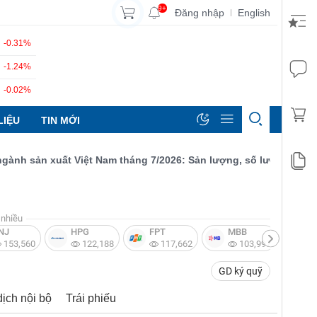
9+
Đăng nhập
English
|
-0.31%
-1.24%
-0.02%
LIỆU
TIN MỚI
 sản xuất Việt Nam tháng 7/2026: Sản lượng, số lượng đơn đặt h
nhiều
NJ
HPG
FPT
MBB
V
153,560
122,188
117,662
103,997
GD ký quỹ
dịch nội bộ
Trái phiếu