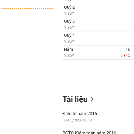
Quý 2
% YoY
Quý 3
% YoY
Quý 4
% YoY
Năm
16
% YoY
-0.34%
Tài liệu
Điều lệ năm 2016
08/08/2026 08:34
BCTC Kiểm toán năm 2016