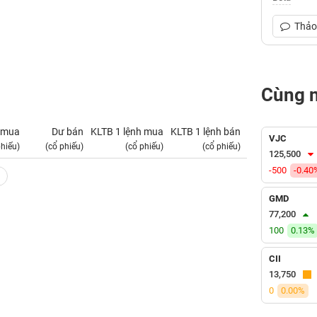
Thảo 
Cùng 
 mua
Dư bán
KLTB 1 lệnh mua
KLTB 1 lệnh bán
NN mua
VJC
phiếu)
(cổ phiếu)
(cổ phiếu)
(cổ phiếu)
(tỷ VNĐ)
125,500
-500
-0.40
GMD
77,200
100
0.13%
CII
13,750
0
0.00%