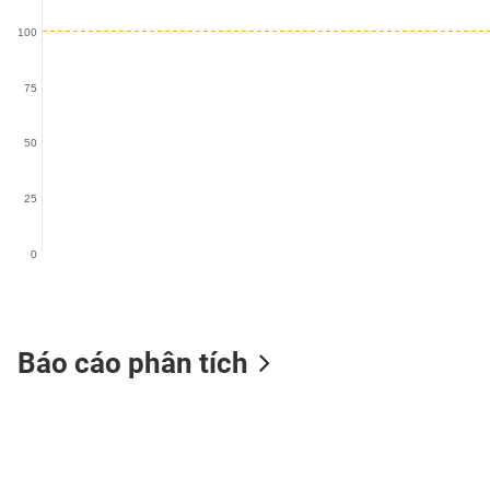
VS-
100
SECTOR
75
50
NĂNG
LƯỢNG
25
0
NGUYÊN
VẬT
LIỆU
Báo cáo phân tích
CÔNG
NGHIỆP