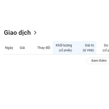
GIỚI
ĐÔNG
DƯƠNG
Giao dịch
TÀI
CHÍNH
Khối lượng
Giá trị
Dư
Ngày
Giá
Thay đổi
CÁ
(cổ phiếu)
(tỷ VNĐ)
(cổ 
NHÂN
Xem thêm
PHÂN
TÍCH
VIETSTOCKFINANCE
VĨ
MÔ