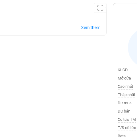
Xem thêm
KLGD
Mở cửa
Cao nhất
Thấp nhất
Dư mua
Dư bán
Cổ tức TM
T/S cổ tức
Beta