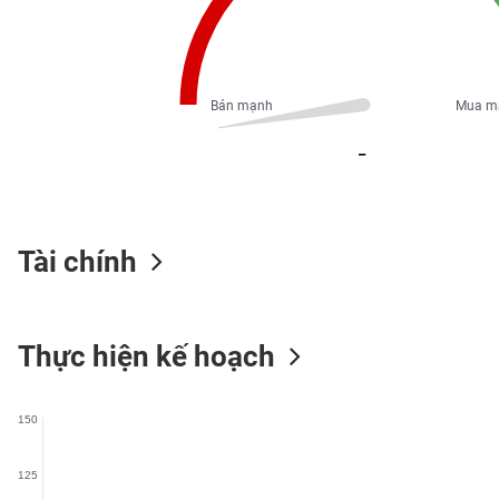
PHIẾU
Bán mạnh
Mua m
CÔNG
CỤ
_
ĐẦU
TƯ
Tài chính
XUẤT
DỮ
LIỆU
Thực hiện kế hoạch
TIN
MỚI
150
Ngành
(-)
125