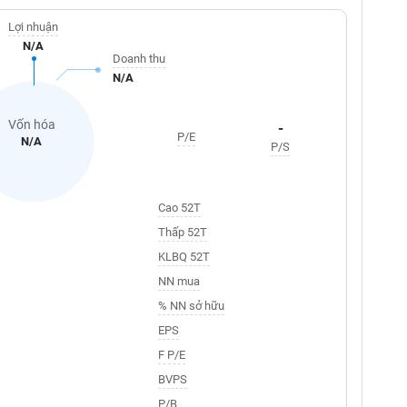
Lợi nhuận
N/A
Doanh thu
N/A
Vốn hóa
-
P/E
N/A
P/S
Cao 52T
Thấp 52T
KLBQ 52T
NN mua
% NN sở hữu
EPS
F P/E
BVPS
P/B