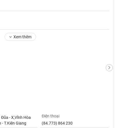
Xem thêm
Điện thoại
 Đũa - X,Vĩnh Hòa
 - T.Kiên Giang
(84.773) 864 230