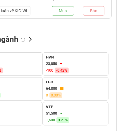
luận về
KIGIWI
Mua
Bán
ngành
NN bán
Tự doanh mua
Tự doanh bán
HVN
(tỷ VNĐ)
(tỷ VNĐ)
(tỷ VNĐ)
23,850
%
-100
-0.42%
LGC
64,800
0
0.00%
VTP
51,500
1,600
3.21%