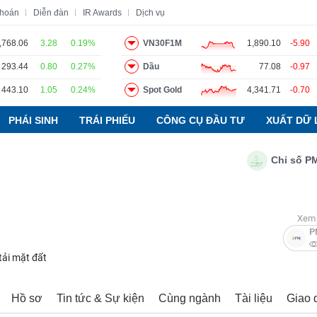
khoán
Diễn đàn
IR Awards
Dịch vụ
,768.06
3.28
0.19%
VN30F1M
1,890.10
-5.90
293.44
0.80
0.27%
Dầu
77.08
-0.97
o
Tin tức
Báo cáo phân tích
Thuật ngữ
Dịch vụ
443.10
1.05
0.24%
Spot Gold
4,341.71
-0.70
PHÁI SINH
TRÁI PHIẾU
CÔNG CỤ ĐẦU TƯ
XUẤT DỮ 
Chỉ số PMI ng
Xem 
P
tải mặt đất
Hồ sơ
Tin tức & Sự kiện
Cùng ngành
Tài liệu
Giao 