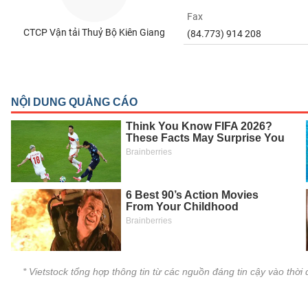
SÓC
Fax
SỨC
CTCP Vận tải Thuỷ Bộ Kiên Giang
(84.773) 914 208
KHỎE
TÀI
CHÍNH
CÔNG
NGHỆ
THÔNG
TIN
* Vietstock tổng hợp thông tin từ các nguồn đáng tin cậy vào thờ
DỊCH