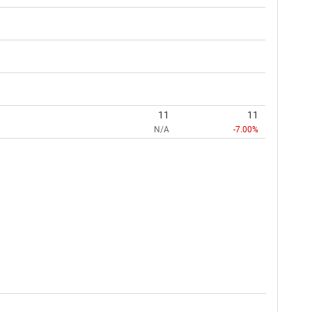
11
11
N/A
-7.00%