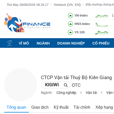
(
)
Đấu trường chứng 
Thứ Bảy, 08/08/2026
08:34:18
Vietstock
VN
|
EN
VN-Index
1
HNX-Index
Tất cả
Tính năng
Ngành
Mã chứng khoán
Lãnh đạ
VS 100
Tính
năng
VĨ MÔ
NGÀNH
DOANH NGHIỆP
CỔ PHIẾU
(-)
VIETSTOCK
CTCP Vận tải Thuỷ Bộ Kiên Giang
CHỨNG
KIGIWI
OTC
KHOÁN
Ngành:
Công nghiệp
Vận tải
Vận 
DOANH
Tổng quan
Giao dịch
Kỹ thuật
Tài chính
Xếp hạng
NGHIỆP