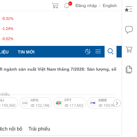
9+
Đăng nhập
English
|
-0.31%
-1.24%
-0.02%
LIỆU
TIN MỚI
ành sản xuất Việt Nam tháng 7/2026: Sản lượng, số lượng đơn đặt
nhiều
NJ
HPG
FPT
MBB
V
153,560
122,188
117,662
103,997
dịch nội bộ
Trái phiếu