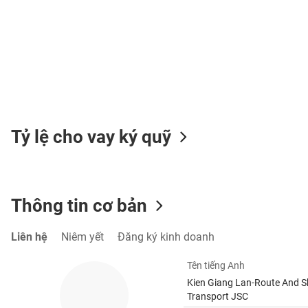
TIÊU
DÙNG
KHÔNG
THIẾT
YẾU
Tỷ lệ cho vay ký quỹ
TIÊU
Thông tin cơ bản
DÙNG
THIẾT
YẾU
Liên hệ
Niêm yết
Đăng ký kinh doanh
Tên tiếng Anh
Kien Giang Lan-Route And S
Transport JSC
CHĂM