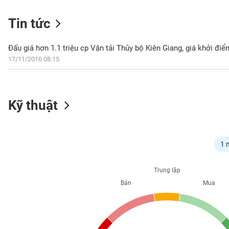
Tin tức
NGÀNH
Đấu giá hơn 1.1 triệu cp Vận tải Thủy bộ Kiên Giang, giá khởi đi
17/11/2016 08:15
DOANH
NGHIỆP
Kỹ thuật
CỔ
PHIẾU
1 
Trung lập
PHÁI
Bán
Mua
SINH
TRÁI