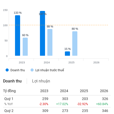
tài
chính
150
133 %
133 %
147 %
147 %
100
88 %
88 %
80 %
80 %
60 %
60 %
50
15 %
15 %
0
2023
2024
2025
2026
Doanh thu
Lợi nhuận trước thuế
Doanh thu
Lợi nhuận
Tỷ đồng
2023
2024
2025
2026
Quý 1
259
303
203
326
% YoY
-2.30%
+17.02%
-32.92%
+60.84%
Quý 2
309
273
235
346