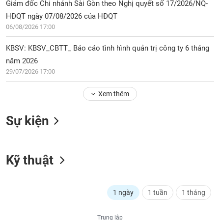
PHIẾU
Hủy
Giám đốc Chi nhánh Sài Gòn theo Nghị quyết số 17/2026/NQ-
niêm
HĐQT ngày 07/08/2026 của HĐQT
yết
06/08/2026 17:00
Theo
CÔNG
KBSV: KBSV_CBTT_ Báo cáo tình hình quản trị công ty 6 tháng
dõi
CỤ
đặc
năm 2026
ĐẦU
biệt
29/07/2026 17:00
TƯ
Không
Xem thêm
được
ký
XUẤT
quỹ
Sự kiện
DỮ
LIỆU
Danh
mục
ETF
Kỹ thuật
TIN
Cổ
MỚI
phiếu
chi
1 ngày
1 tuần
1 tháng
Ngành
tiết
(-)
Trung lập