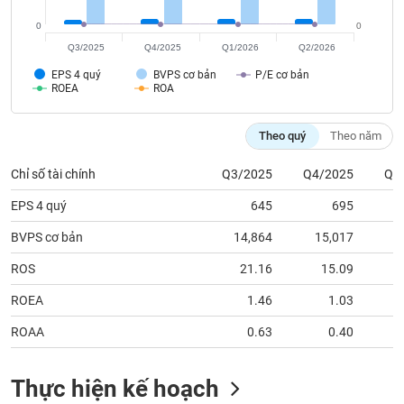
chính
0
0
Q3/2025
Q4/2025
Q1/2026
Q2/2026
EPS 4 quý
BVPS cơ bản
P/E cơ bản
Công
ROEA
ROA
cụ
đầu
Theo quý
Theo năm
tư
Chỉ số tài chính
Q3/2025
Q4/2025
Q1
EPS 4 quý
645
695
Truyền
BVPS cơ bản
14,864
15,017
1
thông
tài
ROS
21.16
15.09
chính
ROEA
1.46
1.03
ROAA
0.63
0.40
Dữ
Thực hiện kế hoạch
liệu