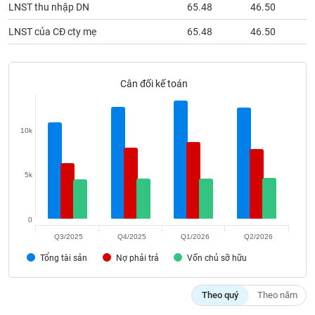
Tất cả
Cổ phiếu
Chỉ số
Chứng chỉ quỹ
Chứng q
LNST thu nhập DN
65.48
46.50
LNST của CĐ cty mẹ
65.48
46.50
Lãnh
đạo
(-)
Cân đối kế toán
Tất cả
Người nội bộ
Người liên quan
Cổ đông lớn
Tin
10k
tức
(-)
5k
Bài
viết
của
0
tác
Q3/2025
Q4/2025
Q1/2026
Q2/2026
giả
(-)
Tổng tài sản
Nợ phải trả
Vốn chủ sỡ hữu
Theo quý
Theo năm
Báo
cáo