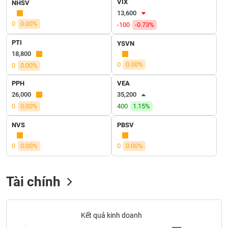
VIX
SÓC
NHSV
13,600
SỨC
0
0.00%
KHỎE
-100
-0.73%
PTI
YSVN
18,800
0
0.00%
0
0.00%
TÀI
PPH
VEA
CHÍNH
26,000
35,200
0
0.00%
400
1.15%
NVS
PBSV
CÔNG
0
0.00%
0
0.00%
NGHỆ
THÔNG
TIN
Tài chính
Kết quả kinh doanh
DỊCH