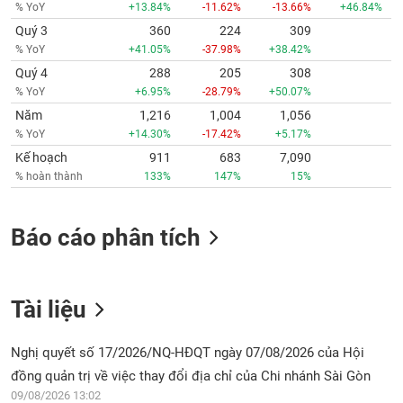
% YoY
+13.84%
-11.62%
-13.66%
+46.84%
Quý 3
360
224
309
% YoY
+41.05%
-37.98%
+38.42%
Quý 4
288
205
308
% YoY
+6.95%
-28.79%
+50.07%
Năm
1,216
1,004
1,056
% YoY
+14.30%
-17.42%
+5.17%
Kế hoạch
911
683
7,090
% hoàn thành
133%
147%
15%
Báo cáo phân tích
Tài liệu
Nghị quyết số 17/2026/NQ-HĐQT ngày 07/08/2026 của Hội
đồng quản trị về việc thay đổi địa chỉ của Chi nhánh Sài Gòn
09/08/2026 13:02