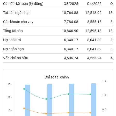
phân
Cân đối kế toán (tỷ đồng)
Q3/2025
Q4/2025
Q1
tích
(-)
Tài sản ngắn hạn
10,764.88
12,518.92
13,2
Các khoản cho vay
7,784.08
8,555.15
8,9
Thuật
Tổng tài sản
10,846.90
12,595.13
13,2
ngữ
(-)
Nợ phải trả
6,340.17
8,041.89
8,6
Nợ ngắn hạn
6,340.17
8,041.89
8,6
Dịch
vụ
Vốn chủ sở hữu
4,506.74
4,553.24
4,6
(-)
Đào
Chỉ số tài chính
tạo
1.8
15k
1.2
10k
Sách
0.6
5k
tài