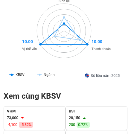
Sinh lợi
liệu
Tâm
lý
TIÊU
thị
DÙNG
trường
KHÔNG
10.00
10.00
THIẾT
Vị thế vốn
Thanh khoản
YẾU
KBSV
Ngành
Số liệu năm 2025
TIÊU
DÙNG
THIẾT
Xem cùng KBSV
YẾU
VHM
BSI
73,000
28,150
-4,100
-5.32%
200
0.72%
CHĂM