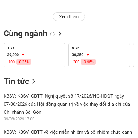
Trạng
Xem thêm
thái
NGÀNH
cổ
phiếu
Cùng ngành
Quy
DOANH
mô
TCX
VCK
NGHIỆP
thị
39,300
30,350
trường
-100
-0.25%
-200
-0.65%
Niêm
CỔ
yết
Tin tức
PHIẾU
Niêm
yết
KBSV: KBSV_CBTT_Nghị quyết số 17/2026/NQ-HĐQT ngày
mới
07/08/2026 của Hội đồng quản trị về việc thay đổi địa chỉ của
PHÁI
Niêm
SINH
Chi nhánh Sài Gòn.
yết
06/08/2026 17:00
bổ
sung
KBSV: KBSV_CBTT về việc miễn nhiệm và bổ nhiệm chức danh
TRÁI