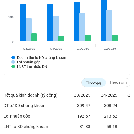
VỤ
TRUYỀN
THÔNG
200
0
TIỆN
Q3/2025
Q4/2025
Q1/2026
Q2/2026
ÍCH
Doanh thu từ KD chứng khoán
Lợi nhuận gộp
LNST thu nhập DN
BẤT
Theo quý
Theo năm
ĐỘNG
SẢN
Kết quả kinh doanh (tỷ đồng)
Q3/2025
Q4/2025
Q1
DT từ KD chứng khoán
309.47
308.24
3
Mã
chứng
Lợi nhuận gộp
192.57
213.52
2
khoán
(-)
LNT từ KD chứng khoán
81.88
58.18