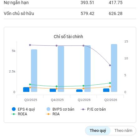
tài
Nợ ngắn hạn
393.51
417.75
4
chính
Vốn chủ sở hữu
579.42
626.28
6
Chỉ số tài chính
15
5k
10
2.5k
5
0
0
Q3/2025
Q4/2025
Q1/2026
Q2/2026
EPS 4 quý
BVPS cơ bản
P/E cơ bản
ROEA
ROA
Theo quý
Theo năm