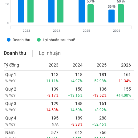
50 %
50 %
50 %
50 %
50
36 %
36 %
0
2023
2024
2025
2026
Doanh thu
Lợi nhuận sau thuế
Doanh thu
Lợi nhuận
Tỷ đồng
2023
2024
2025
2026
Quý 1
113
118
181
161
% YoY
+11.11%
+4.97%
+52.98%
-11.34%
Quý 2
139
158
136
155
% YoY
-3.17%
+13.16%
-13.52%
+14.00%
Quý 3
129
148
161
% YoY
-14.53%
+14.69%
+8.92%
Quý 4
195
189
288
% YoY
N/A
-3.33%
+52.46%
Năm
577
612
766