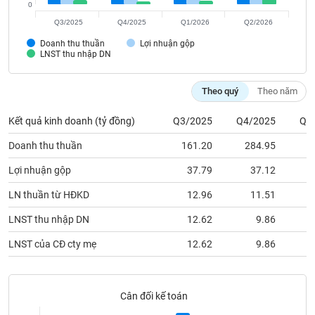
phân
0
tích
Q3/2025
Q4/2025
Q1/2026
Q2/2026
(-)
Doanh thu thuần
Lợi nhuận gộp
LNST thu nhập DN
Thuật
ngữ
Theo quý
Theo năm
(-)
Kết quả kinh doanh (tỷ đồng)
Q3/2025
Q4/2025
Q1
Dịch
Doanh thu thuần
161.20
284.95
1
vụ
(-)
Lợi nhuận gộp
37.79
37.12
LN thuần từ HĐKD
12.96
11.51
Đào
LNST thu nhập DN
12.62
9.86
tạo
LNST của CĐ cty mẹ
12.62
9.86
Sách
Cân đối kế toán
tài