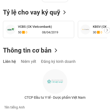
Tỷ lệ cho vay ký quỹ
VCBS (CK Vietcombank)
KBSV (CK K
50
0
08/04/2019
30
0
Thông tin cơ bản
Liên hệ
Niêm yết
Đăng ký kinh doanh
CTCP Đầu tư Y tế - Dược phẩm Việt Nam
Tên tiếng Anh