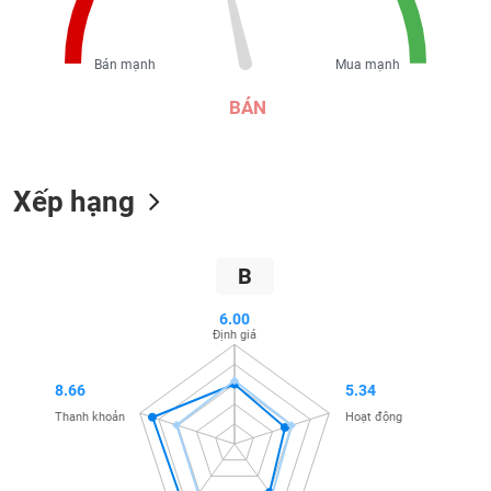
SÓC
SỨC
KHỎE
Bán mạnh
Mua mạnh
BÁN
TÀI
CHÍNH
Xếp hạng
B
CÔNG
NGHỆ
6.00
Định giá
THÔNG
TIN
8.66
5.34
Thanh khoản
Hoạt động
DỊCH