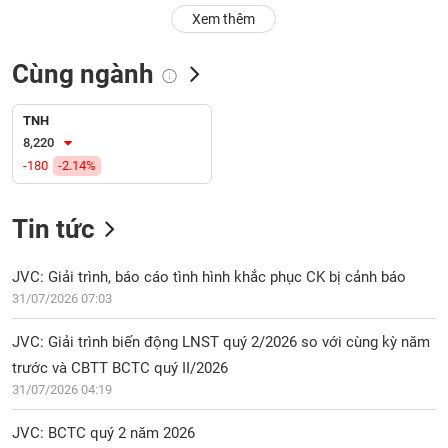
PHIẾU
Hủy
Xem thêm
niêm
yết
Cùng ngành
Theo
CÔNG
dõi
CỤ
đặc
TNH
ĐẦU
biệt
8,220
TƯ
-180
-2.14%
Không
được
ký
Tin tức
XUẤT
quỹ
DỮ
LIỆU
Danh
JVC: Giải trình, báo cáo tình hình khắc phục CK bị cảnh báo
mục
31/07/2026 07:03
ETF
TIN
JVC: Giải trình biến động LNST quý 2/2026 so với cùng kỳ năm
Cổ
MỚI
trước và CBTT BCTC quý II/2026
phiếu
31/07/2026 04:19
chi
Ngành
tiết
(-)
JVC: BCTC quý 2 năm 2026