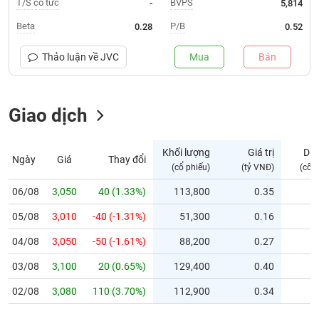
T/S cổ tức
BVPS
-
5,814
Trạng
Beta
P/B
0.28
0.52
thái
NGÀNH
cổ
Thảo luận về
JVC
Mua
Bán
phiếu
Quy
Giao dịch
DOANH
mô
NGHIỆP
thị
trường
Khối lượng
Giá trị
Dư
Ngày
Giá
Thay đổi
Niêm
(cổ phiếu)
(tỷ VNĐ)
(cổ 
CỔ
yết
PHIẾU
06/08
3,050
40 (1.33%)
113,800
0.35
Niêm
05/08
yết
3,010
-40 (-1.31%)
51,300
0.16
mới
PHÁI
04/08
3,050
-50 (-1.61%)
88,200
0.27
Niêm
SINH
03/08
3,100
20 (0.65%)
129,400
0.40
yết
bổ
02/08
3,080
110 (3.70%)
112,900
0.34
sung
TRÁI