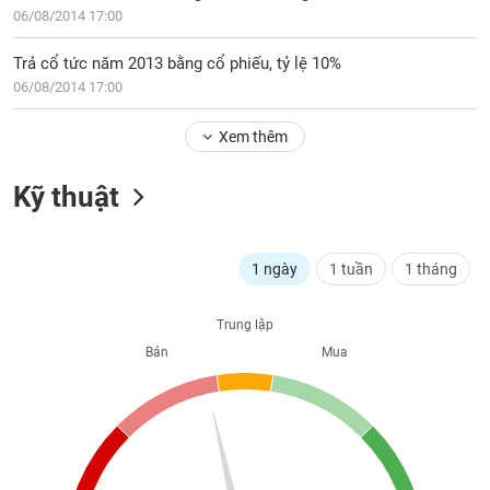
06/08/2014 17:00
liệu
Tâm
Trả cổ tức năm 2013 bằng cổ phiếu, tỷ lệ 10%
lý
06/08/2014 17:00
TIÊU
thị
DÙNG
trường
KHÔNG
Xem thêm
THIẾT
YẾU
Kỹ thuật
1 ngày
1 tuần
1 tháng
TIÊU
DÙNG
Trung lập
THIẾT
Bán
Mua
YẾU
CHĂM