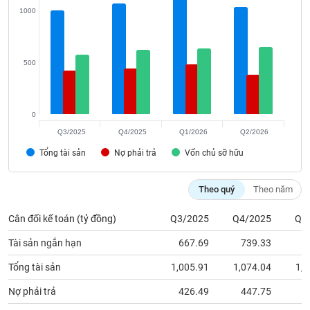
chính
1000
500
Công
cụ
đầu
tư
0
Q3/2025
Q4/2025
Q1/2026
Q2/2026
Tổng tài sản
Nợ phải trả
Vốn chủ sỡ hữu
Truyền
Theo quý
Theo năm
thông
tài
chính
Cân đối kế toán (tỷ đồng)
Q3/2025
Q4/2025
Q1
Tài sản ngắn hạn
667.69
739.33
5
Tổng tài sản
1,005.91
1,074.04
1,1
Dữ
Nợ phải trả
426.49
447.75
4
liệu