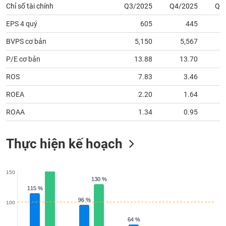
Chỉ số tài chính
Q3/2025
Q4/2025
Q1
EPS 4 quý
605
445
BVPS cơ bản
5,150
5,567
P/E cơ bản
13.88
13.70
ROS
7.83
3.46
ROEA
2.20
1.64
ROAA
1.34
0.95
Thực hiện kế hoạch
150
130 %
130 %
115 %
115 %
96 %
96 %
100
64 %
64 %