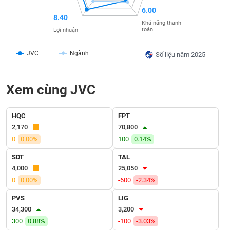
VỤ
6.00
TRUYỀN
8.40
Khả năng thanh
THÔNG
toán
Lợi nhuận
JVC
Ngành
Số liệu năm 2025
TIỆN
Xem cùng JVC
ÍCH
HQC
FPT
2,170
70,800
0
0.00%
100
0.14%
BẤT
ĐỘNG
SDT
TAL
SẢN
4,000
25,050
0
0.00%
-600
-2.34%
Mã
chứng
PVS
LIG
khoán
34,300
3,200
(-)
300
0.88%
-100
-3.03%