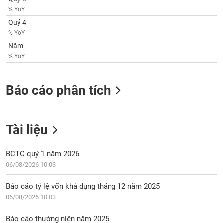
chính
% YoY
Quý 4
% YoY
Năm
Công
% YoY
cụ
đầu
tư
Báo cáo phân tích
Tài liệu
Truyền
thông
tài
BCTC quý 1 năm 2026
chính
06/08/2026 10:03
Báo cáo tỷ lệ vốn khả dụng tháng 12 năm 2025
06/08/2026 10:03
Dữ
liệu
Báo cáo thường niên năm 2025