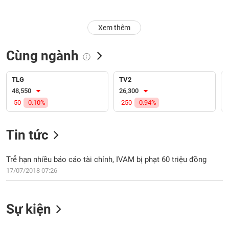
Trạng
Xem thêm
thái
NGÀNH
cổ
phiếu
Cùng ngành
Quy
DOANH
mô
TLG
TV2
NGHIỆP
thị
48,550
26,300
trường
-50
-0.10%
-250
-0.94%
Niêm
CỔ
yết
Tin tức
PHIẾU
Niêm
yết
Trễ hạn nhiều báo cáo tài chính, IVAM bị phạt 60 triệu đồng
mới
17/07/2018 07:26
PHÁI
Niêm
SINH
yết
bổ
Sự kiện
sung
TRÁI