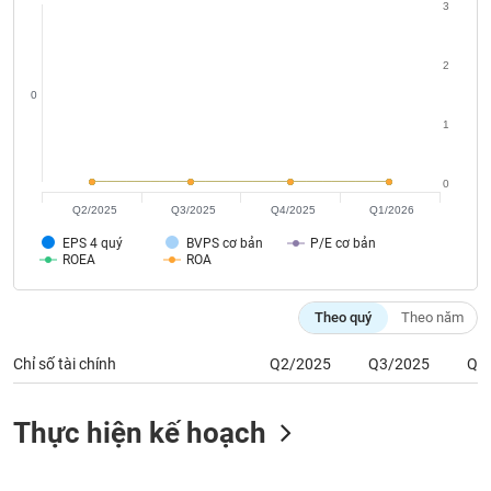
Tất cả
Cổ phiếu
Chỉ số
Chứng chỉ quỹ
Chứng q
3
Lãnh
2
đạo
0
(-)
1
Tất cả
Người nội bộ
Người liên quan
Cổ đông lớn
0
Tin
Q2/2025
Q3/2025
Q4/2025
Q1/2026
tức
(-)
EPS 4 quý
BVPS cơ bản
P/E cơ bản
ROEA
ROA
Bài
Theo quý
Theo năm
viết
của
tác
Chỉ số tài chính
Q2/2025
Q3/2025
Q4
giả
(-)
Thực hiện kế hoạch
Báo
cáo