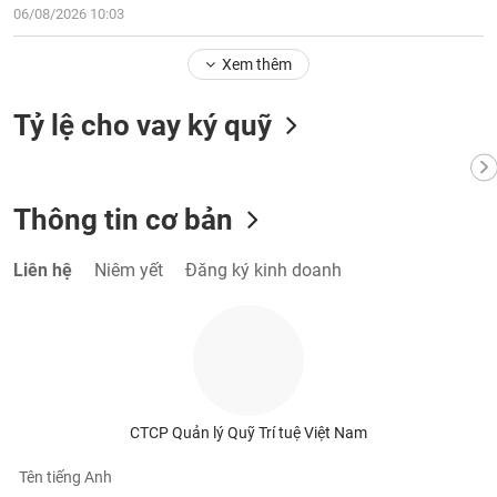
tài
06/08/2026 10:03
chính
Xem thêm
Tỷ lệ cho vay ký quỹ
Thông tin cơ bản
Liên hệ
Niêm yết
Đăng ký kinh doanh
CTCP Quản lý Quỹ Trí tuệ Việt Nam
Tên tiếng Anh