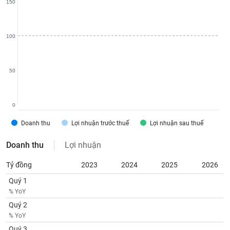
150
phân
tích
(-)
100
Thuật
ngữ
(-)
50
Dịch
0
vụ
(-)
Doanh thu
Lợi nhuận trước thuế
Lợi nhuận sau thuế
Doanh thu
Lợi nhuận
Đào
tạo
Tỷ đồng
2023
2024
2025
2026
Quý 1
% YoY
Quý 2
Sách
% YoY
tài
Quý 3