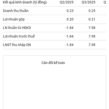
SÓC
Kết quả kinh doanh (tỷ đồng)
Q2/2025
Q3/2025
Q4
SỨC
Doanh thu thuần
0.23
0.25
KHỎE
Lợi nhuận gộp
0.20
0.21
LN thuần từ HĐKD
-1.84
7.98
TÀI
Lợi nhuận trước thuế
-1.84
7.98
CHÍNH
LNST thu nhập DN
-1.84
7.98
Cân đối kế toán
CÔNG
NGHỆ
THÔNG
TIN
DỊCH