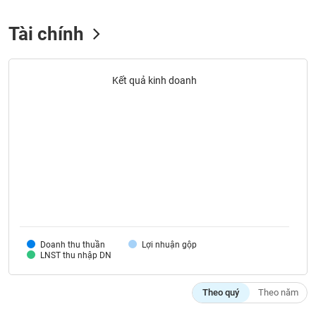
liệu
Tài chính
Tâm
lý
TIÊU
thị
DÙNG
Kết quả kinh doanh
trường
KHÔNG
THIẾT
YẾU
TIÊU
DÙNG
THIẾT
YẾU
Doanh thu thuần
Lợi nhuận gộp
LNST thu nhập DN
Theo quý
Theo năm
CHĂM