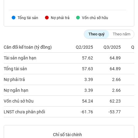
VỤ
TRUYỀN
THÔNG
Tổng tài sản
Nợ phải trả
Vốn chủ sỡ hữu
Theo quý
Theo năm
TIỆN
Cân đối kế toán (tỷ đồng)
Q2/2025
Q3/2025
Q4
ÍCH
Tài sản ngắn hạn
57.62
64.89
Tổng tài sản
57.63
64.89
Nợ phải trả
3.39
2.66
BẤT
ĐỘNG
Nợ ngắn hạn
3.39
2.66
SẢN
Vốn chủ sở hữu
54.24
62.23
Mã
LNST chưa phân phối
-61.76
-53.77
chứng
khoán
(-)
Chỉ số tài chính