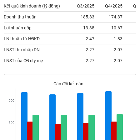
phân
Kết quả kinh doanh (tỷ đồng)
Q3/2025
Q4/2025
Q1
tích
(-)
Doanh thu thuần
185.83
174.37
1
Lợi nhuận gộp
13.38
10.67
Thuật
ngữ
LN thuần từ HĐKD
2.47
1.83
(-)
LNST thu nhập DN
2.27
2.07
LNST của CĐ cty mẹ
2.27
2.07
Dịch
vụ
(-)
Cân đối kế toán
Đào
tạo
500
250
Sách
tài