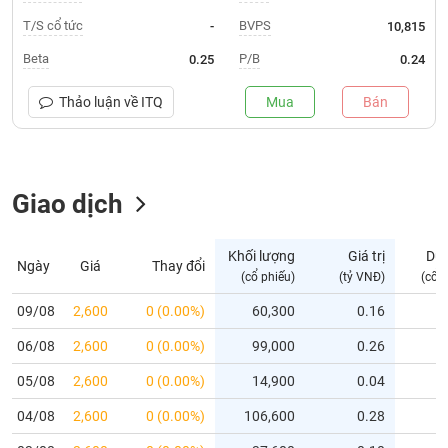
T/S cổ tức
BVPS
-
10,815
Trạng
thái
Beta
P/B
0.25
0.24
NGÀNH
cổ
phiếu
Thảo luận về
ITQ
Mua
Bán
Quy
DOANH
mô
NGHIỆP
thị
Giao dịch
trường
Niêm
CỔ
yết
Khối lượng
Giá trị
Dư
Ngày
Giá
Thay đổi
PHIẾU
(cổ phiếu)
(tỷ VNĐ)
(cổ 
Niêm
yết
09/08
2,600
0 (0.00%)
60,300
0.16
mới
PHÁI
06/08
2,600
0 (0.00%)
99,000
0.26
Niêm
SINH
yết
05/08
2,600
0 (0.00%)
14,900
0.04
bổ
04/08
2,600
0 (0.00%)
106,600
0.28
sung
TRÁI