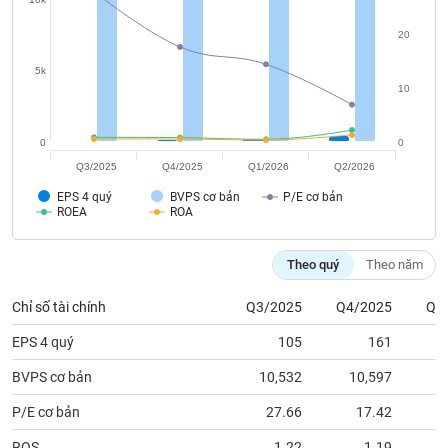
tài
chính
20
5k
10
0
0
Q3/2025
Q4/2025
Q1/2026
Q2/2026
EPS 4 quý
BVPS cơ bản
P/E cơ bản
ROEA
ROA
Theo quý
Theo năm
Chỉ số tài chính
Q3/2025
Q4/2025
Q1
EPS 4 quý
105
161
BVPS cơ bản
10,532
10,597
1
P/E cơ bản
27.66
17.42
ROS
1.22
1.19