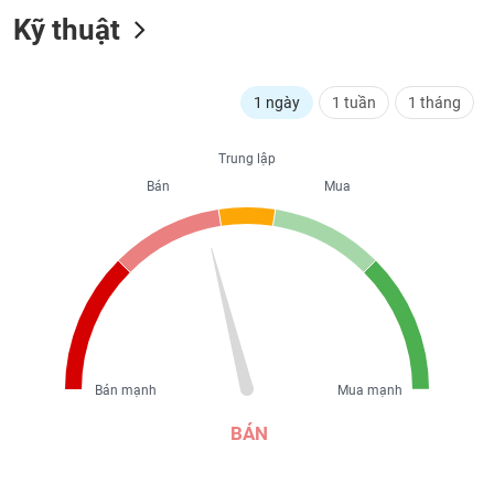
liệu
Kỹ thuật
Tâm
lý
TIÊU
1 ngày
1 tuần
1 tháng
thị
DÙNG
trường
KHÔNG
Trung lập
THIẾT
YẾU
Bán
Mua
TIÊU
DÙNG
THIẾT
YẾU
Bán mạnh
Mua mạnh
BÁN
CHĂM