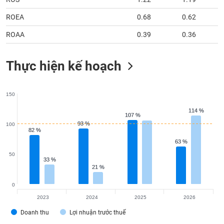
ROEA
0.68
0.62
ROAA
0.39
0.36
Thực hiện kế hoạch
150
114 %
114 %
107 %
107 %
93 %
93 %
100
82 %
82 %
63 %
63 %
50
33 %
33 %
21 %
21 %
0
2023
2024
2025
2026
Doanh thu
Lợi nhuận trước thuế