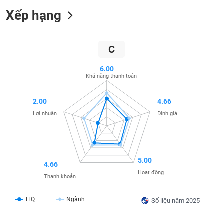
SÓC
Xếp hạng
SỨC
KHỎE
C
6.00
TÀI
Khả năng thanh toán
CHÍNH
2.00
4.66
Lợi nhuận
Định giá
CÔNG
NGHỆ
THÔNG
5.00
4.66
TIN
Hoạt động
Thanh khoản
ITQ
Ngành
Số liệu năm 2025
DỊCH