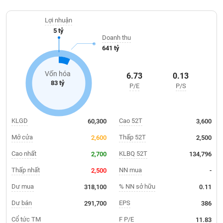
Giá
kinh doanh thép không gỉ tấm cuộn. Thị trường của công ty tập
tích
trung chủ yếu ở Hà Nội, các tỉnh phía Bắc, miền Trung.
Đặt
Lợi nhuận
Biểu
lệnh
5 tỷ
đồ
ĐÔNG
Doanh thu
Nước
tài
DƯƠNG
641 tỷ
ngoài
chính
Tự
Vốn hóa
6.73
0.13
TÀI
doanh
83 tỷ
P/E
P/S
CHÍNH
Ảnh
CÁ
hưởng
NHÂN
chỉ
KLGD
Cao 52T
60,300
3,600
số
Mở cửa
Thấp 52T
2,600
2,500
Biến
PHÂN
động
Cao nhất
KLBQ 52T
2,700
134,796
TÍCH
cổ
VIETSTOCKFINANCE
Thấp nhất
NN mua
2,500
-
phiếu
Dư mua
% NN sở hữu
318,100
0.11
Giao
dịch
Dư bán
EPS
291,700
386
VĨ
nội
Cổ tức TM
F P/E
11.83
MÔ
bộ