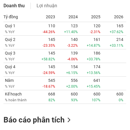
Doanh thu
Lợi nhuận
Tỷ đồng
2023
2024
2025
2026
Quý 1
110
123
120
165
% YoY
-44.26%
+11.40%
-2.31%
+37.62%
Quý 2
145
140
161
214
% YoY
-23.35%
-3.22%
+14.87%
+33.11%
Quý 3
145
139
186
% YoY
+58.82%
-4.06%
+33.78%
Quý 4
145
154
174
% YoY
-24.59%
+6.15%
+13.56%
Năm
545
556
641
% YoY
-18.67%
+2.00%
+15.45%
Kế hoạch
668
600
600
600
% hoàn thành
82%
93%
107%
0%
Báo cáo phân tích