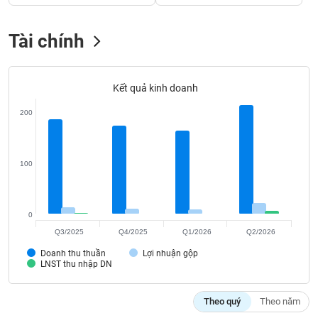
Tất cả
Cổ phiếu
Chỉ số
Chứng chỉ quỹ
Chứng q
Tài chính
Lãnh
đạo
(-)
Kết quả kinh doanh
Tất cả
Người nội bộ
Người liên quan
Cổ đông lớn
200
Tin
tức
(-)
100
Bài
viết
0
của
tác
Q3/2025
Q4/2025
Q1/2026
Q2/2026
giả
Doanh thu thuần
Lợi nhuận gộp
(-)
LNST thu nhập DN
Báo
Theo quý
Theo năm
cáo