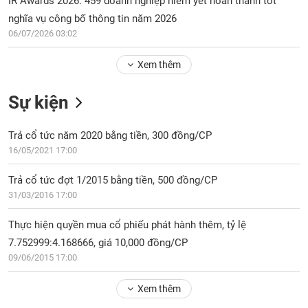
IR Awards 2026: 459 doanh nghiệp niêm yết hoàn thành tốt
Tổng
VS-
quan
nghĩa vụ công bố thông tin năm 2026
SECTOR
06/07/2026 03:02
Giao
dịch
Xem thêm
Tài
chính
Sự kiện
NĂNG
Phân
LƯỢNG
tích
Trả cổ tức năm 2020 bằng tiền, 300 đồng/CP
kỹ
16/05/2021 17:00
thuật
Hồ
Trả cổ tức đợt 1/2015 bằng tiền, 500 đồng/CP
NGUYÊN
sơ
31/03/2016 17:00
VẬT
doanh
LIỆU
nghiệp
Thực hiện quyền mua cổ phiếu phát hành thêm, tỷ lệ
Tin
7.752999:4.168666, giá 10,000 đồng/CP
tức
09/06/2015 17:00
sự
CÔNG
kiện
Xem thêm
NGHIỆP
Tài