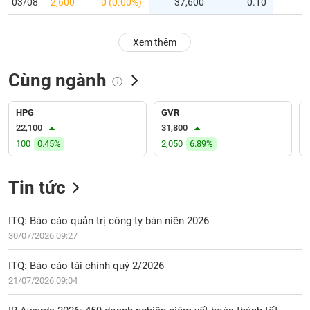
PHIẾU
03/08
2,600
0 (0.00%)
37,600
0.10
Hủy
niêm
yết
Xem thêm
Theo
CÔNG
dõi
Cùng ngành
CỤ
đặc
ĐẦU
biệt
TƯ
HPG
GVR
Không
22,100
31,800
được
100
0.45%
2,050
6.89%
ký
XUẤT
quỹ
DỮ
LIỆU
Tin tức
Danh
mục
ETF
ITQ: Báo cáo quản trị công ty bán niên 2026
TIN
30/07/2026 09:27
Cổ
MỚI
phiếu
ITQ: Báo cáo tài chính quý 2/2026
chi
Ngành
21/07/2026 09:04
tiết
(-)