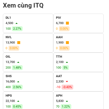
VỤ
Xem cùng ITQ
TRUYỀN
THÔNG
DL1
PIV
4,500
6,700
100
2.27%
0
0.00%
TIỆN
NVL
AAH
ÍCH
13,900
1,900
0
0.00%
0
0.00%
OIL
TTH
13,700
2,100
BẤT
200
1.48%
100
5%
ĐỘNG
SHS
AAT
SẢN
16,000
2,330
400
2.56%
-10
-0.43%
Mã
chứng
HPG
APH
khoán
(-)
22,100
5,830
100
0.45%
70
1.22%