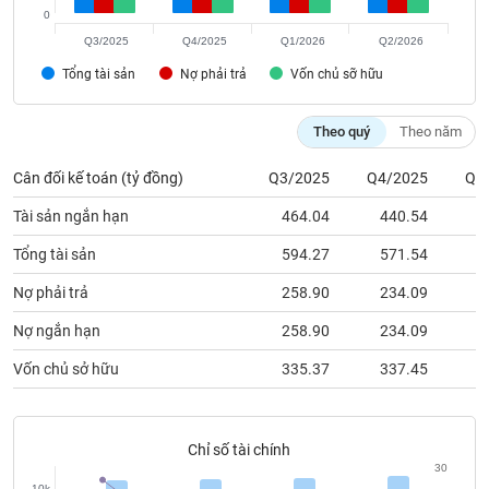
chính
0
Q3/2025
Q4/2025
Q1/2026
Q2/2026
Tổng tài sản
Nợ phải trả
Vốn chủ sỡ hữu
Công
cụ
Theo quý
Theo năm
đầu
tư
Cân đối kế toán (tỷ đồng)
Q3/2025
Q4/2025
Q1
Tài sản ngắn hạn
464.04
440.54
4
Tổng tài sản
594.27
571.54
5
Truyền
Nợ phải trả
258.90
234.09
2
thông
tài
Nợ ngắn hạn
258.90
234.09
2
chính
Vốn chủ sở hữu
335.37
337.45
3
Dữ
Chỉ số tài chính
liệu
30
10k