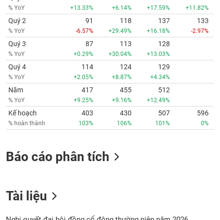
% YoY
+13.33%
+6.14%
+17.59%
+11.82%
Quý 2
91
118
137
133
% YoY
-6.57%
+29.49%
+16.18%
-2.97%
Quý 3
87
113
128
% YoY
+0.29%
+30.04%
+13.03%
Quý 4
114
124
129
% YoY
+2.05%
+8.87%
+4.34%
Năm
417
455
512
% YoY
+9.25%
+9.16%
+12.49%
Kế hoạch
403
430
507
596
% hoàn thành
103%
106%
101%
0%
Báo cáo phân tích
Tài liệu
Nghị quyết đại hội đồng cổ đông thường niên năm 2026