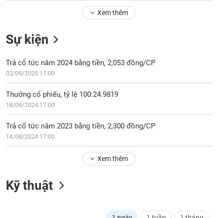
Tổng
VS-
quan
Xem thêm
SECTOR
Giao
Sự kiện
dịch
Tài
Trả cổ tức năm 2024 bằng tiền, 2,053 đồng/CP
chính
NĂNG
02/09/2025 17:00
Phân
LƯỢNG
tích
Thưởng cổ phiếu, tỷ lệ 100:24.9819
kỹ
18/09/2024 17:00
thuật
Hồ
Trả cổ tức năm 2023 bằng tiền, 2,300 đồng/CP
NGUYÊN
sơ
14/08/2024 17:00
VẬT
doanh
LIỆU
nghiệp
Xem thêm
Tin
tức
Kỹ thuật
sự
CÔNG
kiện
NGHIỆP
Tài
1 ngày
1 tuần
1 tháng