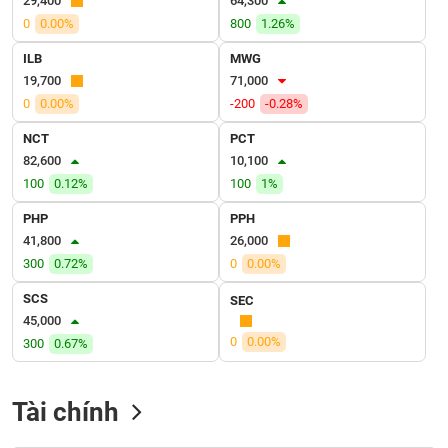
29,400
64,300
VỤ
0
0.00%
800
1.26%
TRUYỀN
THÔNG
ILB
MWG
19,700
71,000
0
0.00%
-200
-0.28%
NCT
PCT
TIỆN
82,600
10,100
ÍCH
100
0.12%
100
1%
PHP
PPH
41,800
26,000
300
0.72%
0
0.00%
BẤT
ĐỘNG
SCS
SEC
SẢN
45,000
0
0.00%
300
0.67%
Mã
chứng
khoán
Tài chính
(-)