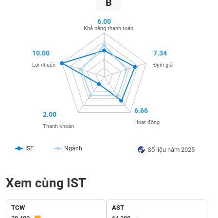
B
SÓC
SỨC
6.00
KHỎE
Khả năng thanh toán
10.00
7.34
Lợi nhuận
Định giá
TÀI
CHÍNH
6.66
2.00
Hoạt động
Thanh khoản
CÔNG
NGHỆ
IST
Ngành
Số liệu năm 2025
THÔNG
TIN
Xem cùng IST
TCW
AST
DỊCH