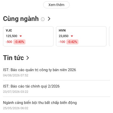
PHIẾU
Hủy
Xem thêm
niêm
yết
Cùng ngành
Theo
CÔNG
dõi
CỤ
đặc
VJC
HVN
ĐẦU
biệt
125,500
23,850
TƯ
-500
-0.40%
-100
-0.42%
Không
được
ký
Tin tức
XUẤT
quỹ
DỮ
LIỆU
Danh
IST: Báo cáo quản trị công ty bán niên 2026
mục
04/08/2026 07:52
ETF
TIN
IST: Báo cáo tài chính quý 2/2026
Cổ
MỚI
23/07/2026 03:22
phiếu
chi
Ngành
Ngành cảng biển bội thu bất chấp biến động
tiết
(-)
25/05/2026 06:02