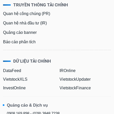
TRUYỀN THÔNG TÀI CHÍNH
Quan hệ công chúng (PR)
Quan hệ nhà đầu tư (IR)
Quảng cáo banner
Báo cáo phân tích
DỮ LIỆU TÀI CHÍNH
DataFeed
IROnline
VietstockXLS
VietstockUpdater
InvestOnline
VietstockFinance
Quảng cáo & Dịch vụ
0908 169 898 - (028) 3848 7238