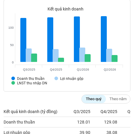
Tất cả
Cổ phiếu
Chỉ số
Chứng chỉ quỹ
Chứng q
Kết quả kinh doanh
Lãnh
đạo
(-)
100
Tất cả
Người nội bộ
Người liên quan
Cổ đông lớn
50
Tin
tức
0
(-)
Q3/2025
Q4/2025
Q1/2026
Q2/2026
Doanh thu thuần
Lợi nhuận gộp
Bài
LNST thu nhập DN
viết
của
tác
Theo quý
Theo năm
giả
(-)
Kết quả kinh doanh (tỷ đồng)
Q3/2025
Q4/2025
Q1
Doanh thu thuần
128.01
129.08
1
Báo
cáo
Lợi nhuận gộp
39.90
38.08