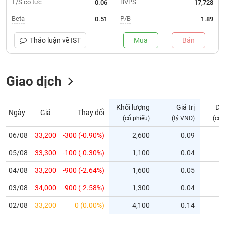
T/S cổ tức
BVPS
0.06
17,728
Trạng
Beta
P/B
0.51
1.89
thái
NGÀNH
cổ
Thảo luận về
IST
Mua
Bán
phiếu
Quy
Giao dịch
DOANH
mô
NGHIỆP
thị
trường
Khối lượng
Giá trị
Dư
Ngày
Giá
Thay đổi
Niêm
(cổ phiếu)
(tỷ VNĐ)
(cổ 
CỔ
yết
PHIẾU
06/08
33,200
-300 (-0.90%)
2,600
0.09
Niêm
05/08
yết
33,300
-100 (-0.30%)
1,100
0.04
mới
PHÁI
04/08
33,200
-900 (-2.64%)
1,600
0.05
Niêm
SINH
03/08
34,000
-900 (-2.58%)
1,300
0.04
yết
bổ
02/08
33,200
0 (0.00%)
4,100
0.14
sung
TRÁI