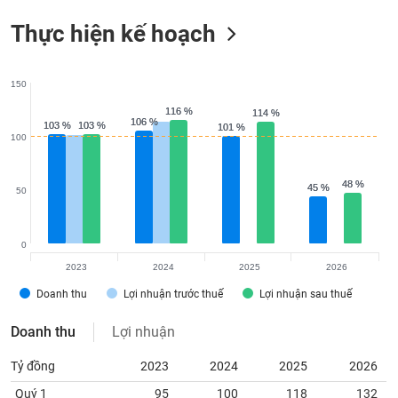
Thực hiện kế hoạch
150
116 %
116 %
114 %
114 %
106 %
106 %
103 %
103 %
103 %
103 %
101 %
101 %
100
48 %
48 %
45 %
45 %
50
0
2023
2024
2025
2026
Doanh thu
Lợi nhuận trước thuế
Lợi nhuận sau thuế
Doanh thu
Lợi nhuận
Tỷ đồng
2023
2024
2025
2026
Quý 1
95
100
118
132