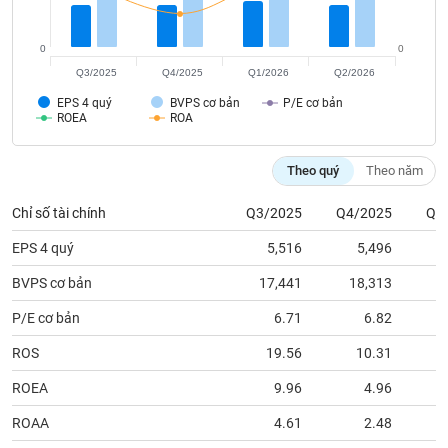
tài
chính
0
0
Q3/2025
Q4/2025
Q1/2026
Q2/2026
EPS 4 quý
BVPS cơ bản
P/E cơ bản
ROEA
ROA
Theo quý
Theo năm
Chỉ số tài chính
Q3/2025
Q4/2025
Q1
EPS 4 quý
5,516
5,496
BVPS cơ bản
17,441
18,313
1
P/E cơ bản
6.71
6.82
ROS
19.56
10.31
ROEA
9.96
4.96
ROAA
4.61
2.48