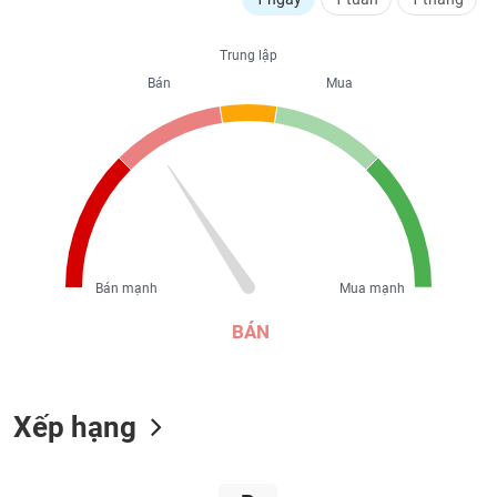
liệu
Trung lập
Tâm
Bán
Mua
lý
TIÊU
thị
DÙNG
trường
KHÔNG
THIẾT
YẾU
Bán mạnh
Mua mạnh
TIÊU
DÙNG
BÁN
THIẾT
YẾU
Xếp hạng
CHĂM