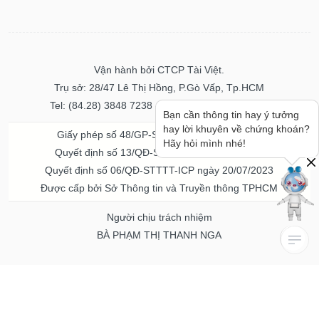
Vận hành bởi CTCP Tài Việt.
Trụ sở: 28/47 Lê Thị Hồng, P.Gò Vấp, Tp.HCM
Tel: (84.28) 3848 7238 - Fax: (84.28) 3848 7237
Bạn cần thông tin hay ý tưởng
hay lời khuyên về chứng khoán?
Giấy phép số 48/GP-STTTT ngày 04/11/2016
Hãy hỏi mình nhé!
Quyết định số 13/QĐ-STTTT ngày 02/11/2017
Quyết định số 06/QĐ-STTTT-ICP ngày 20/07/2023
Được cấp bởi Sở Thông tin và Truyền thông TPHCM
Người chịu trách nhiệm
BÀ PHẠM THỊ THANH NGA
Về chúng tôi
Quảng cáo & Dịch vụ
© Bản quyền thuộc về Vietstock