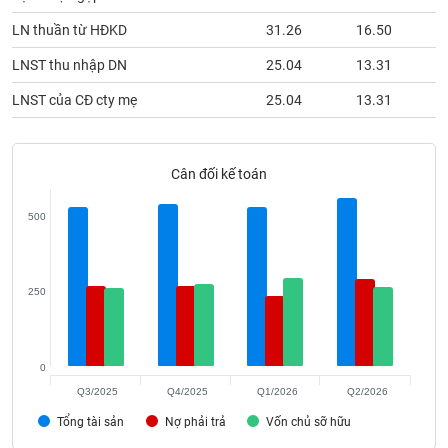
phân
tích
LN thuần từ HĐKD
31.26
16.50
(-)
LNST thu nhập DN
25.04
13.31
LNST của CĐ cty mẹ
25.04
13.31
Thuật
ngữ
(-)
Cân đối kế toán
Dịch
vụ
500
(-)
250
Đào
tạo
0
Q3/2025
Q4/2025
Q1/2026
Q2/2026
Sách
Tổng tài sản
Nợ phải trả
Vốn chủ sỡ hữu
tài