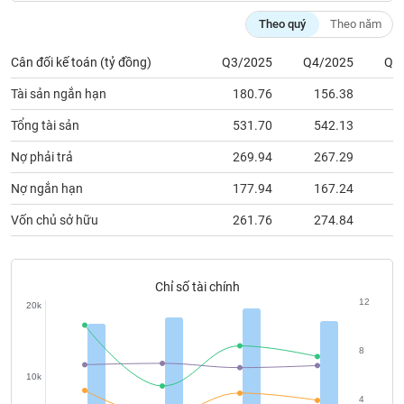
chính
Theo quý
Theo năm
Cân đối kế toán (tỷ đồng)
Q3/2025
Q4/2025
Q1
Công
Tài sản ngắn hạn
180.76
156.38
1
cụ
đầu
Tổng tài sản
531.70
542.13
5
tư
Nợ phải trả
269.94
267.29
2
Nợ ngắn hạn
177.94
167.24
1
Vốn chủ sở hữu
261.76
274.84
2
Truyền
thông
tài
chính
Chỉ số tài chính
12
20k
8
Dữ
10k
liệu
4