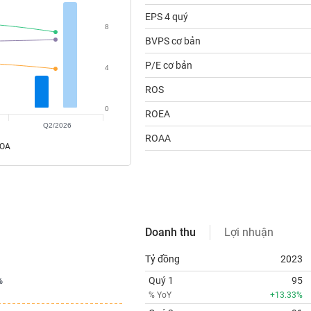
EPS 4 quý
8
BVPS cơ bản
P/E cơ bản
4
ROS
0
ROEA
Q2/2026
ROAA
ROA
Doanh thu
Lợi nhuận
Tỷ đồng
2023
Quý 1
95
%
%
% YoY
+13.33%