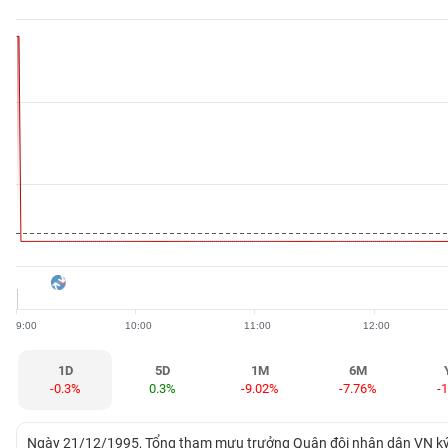
BẤT
ĐỘNG
SẢN
TÀI
CHÍNH
HÀNG
HÓA
9:00
10:00
11:00
12:00
KINH
TẾ
1D
5D
1M
6M
-0.3%
0.3%
-9.02%
-7.76%
-
THẾ
Ngày 21/12/1995, Tổng tham mưu trưởng Quân đội nhân dân VN ký 