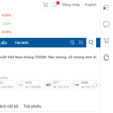
9+
Đăng nhập
English
|
-0.93%
3.93%
-0.45%
LIỆU
TIN MỚI
iệt Nam tháng 7/2026: Sản lượng, số lượng đơn đặt hàng mới và x
nhiều
NJ
HPG
FPT
MBB
V
160,804
128,898
120,915
105,721
dịch nội bộ
Trái phiếu