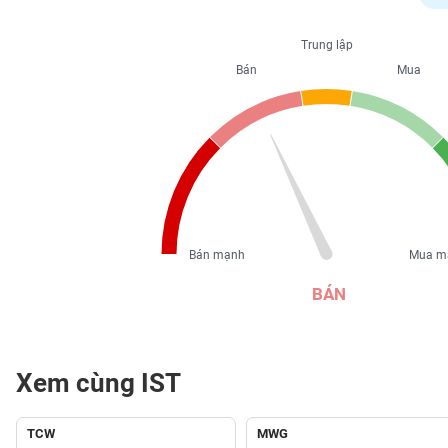
PHIẾU
Trung lập
Bán
Mua
CÔNG
CỤ
ĐẦU
TƯ
XUẤT
DỮ
Bán mạnh
Mua m
LIỆU
BÁN
TIN
MỚI
Xem cùng IST
Ngành
(-)
TCW
MWG