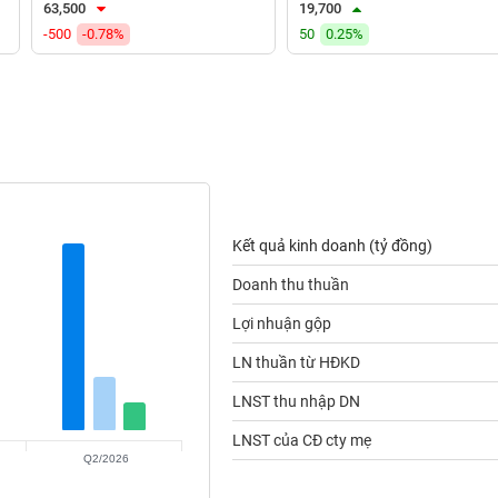
63,500
19,700
-500
-0.78%
50
0.25%
Kết quả kinh doanh (tỷ đồng)
Doanh thu thuần
Lợi nhuận gộp
LN thuần từ HĐKD
LNST thu nhập DN
LNST của CĐ cty mẹ
Q2/2026