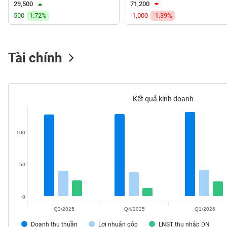
29,500
71,200
VS-
500
1.72%
-1,000
-1.39%
SECTOR
Tài chính
NĂNG
LƯỢNG
Kết quả kinh doanh
100
NGUYÊN
VẬT
LIỆU
50
0
Q3/2025
Q4/2025
Q1/2026
CÔNG
NGHIỆP
Doanh thu thuần
Lợi nhuận gộp
LNST thu nhập DN