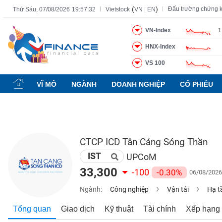
(
)
Đấu trường chứng 
Thứ Sáu, 07/08/2026
19:57:33
Vietstock
VN
|
EN
VN-Index
1
HNX-Index
Tất cả
Tính năng
Ngành
Mã chứng khoán
Lãnh đạ
VS 100
Tính
năng
VĨ MÔ
NGÀNH
DOANH NGHIỆP
CỔ PHIẾU
(-)
VIETSTOCK
CTCP ICD Tân Cảng Sóng Thần
IST
CHỨNG
UPCoM
KHOÁN
33,300
-100
-0.30%
06/08/2026
Ngành:
Công nghiệp
Vận tải
Hạ t
DOANH
Tổng quan
Giao dịch
Kỹ thuật
Tài chính
Xếp hạng
NGHIỆP