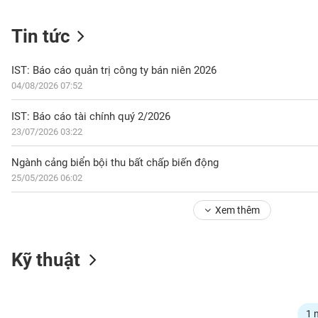
Tin tức
NGÀNH
IST: Báo cáo quản trị công ty bán niên 2026
04/08/2026 07:52
DOANH
IST: Báo cáo tài chính quý 2/2026
NGHIỆP
23/07/2026 03:22
Ngành cảng biển bội thu bất chấp biến động
25/05/2026 06:02
CỔ
PHIẾU
Xem thêm
PHÁI
Kỹ thuật
SINH
TRÁI
1 