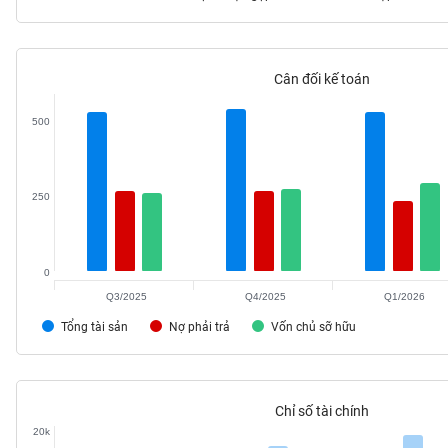
Cân đối kế toán
TIÊU
DÙNG
500
KHÔNG
THIẾT
YẾU
250
0
TIÊU
DÙNG
Q3/2025
Q4/2025
Q1/2026
THIẾT
Tổng tài sản
Nợ phải trả
Vốn chủ sỡ hữu
YẾU
Chỉ số tài chính
20k
CHĂM