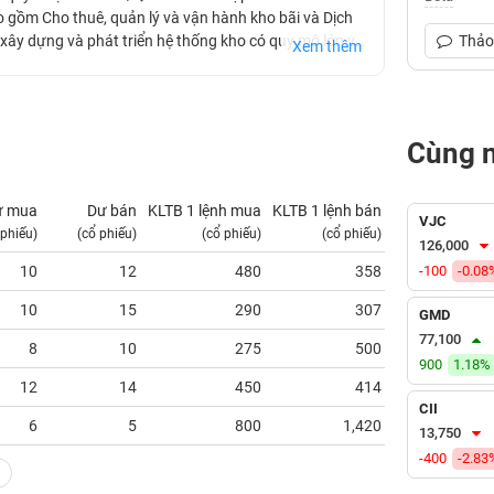
o gồm Cho thuê, quản lý và vận hành kho bãi và Dịch
xây dựng và phát triển hệ thống kho có quy mô lớn với
Thảo 
Xem thêm
2 bãi và hệ thống giao thông được quy hoạch rộng rãi
uản lý hiện đại.
Cùng 
ư mua
Dư bán
KLTB 1 lệnh mua
KLTB 1 lệnh bán
NN mua
VJC
 phiếu)
(cổ phiếu)
(cổ phiếu)
(cổ phiếu)
(tỷ VNĐ)
126,000
10
12
480
358
-100
0.00
-0.08
10
15
290
307
0.00
GMD
77,100
8
10
275
500
0.00
900
1.18%
12
14
450
414
0.00
CII
6
5
800
1,420
0.00
13,750
-400
-2.83