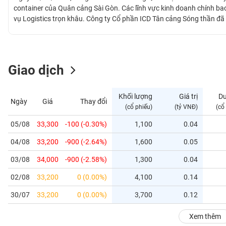
GIỚI
container của Quân cảng Sài Gòn. Các lĩnh vực kinh doanh chính ba
vụ Logistics trọn khâu. Công ty Cổ phần ICD Tân cảng Sóng thần đã 
tổng diện tích xấp xỉ 387,870 m2 bao gồm 205,000 m2 kho, 90,000 m
ĐÔNG
và thuận tiện, được trang bị đầy đủ trang thiết bị xếp dỡ, phần mềm q
DƯƠNG
Giao dịch
TÀI
CHÍNH
Khối lượng
Giá trị
D
Ngày
Giá
Thay đổi
CÁ
(cổ phiếu)
(tỷ VNĐ)
(cổ
NHÂN
05/08
33,300
-100 (-0.30%)
1,100
0.04
04/08
33,200
-900 (-2.64%)
1,600
0.05
PHÂN
TÍCH
03/08
34,000
-900 (-2.58%)
1,300
0.04
VIETSTOCKFINANCE
02/08
33,200
0 (0.00%)
4,100
0.14
30/07
33,200
0 (0.00%)
3,700
0.12
VĨ
Xem thêm
MÔ