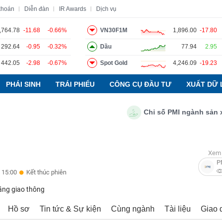
khoán
Diễn đàn
IR Awards
Dịch vụ
,764.78
-11.68
-0.66%
VN30F1M
1,896.00
-17.80
292.64
-0.95
-0.32%
Dầu
77.94
2.95
o
Tin tức
Báo cáo phân tích
Thuật ngữ
Dịch vụ
442.05
-2.98
-0.67%
Spot Gold
4,246.09
-19.23
PHÁI SINH
TRÁI PHIẾU
CÔNG CỤ ĐẦU TƯ
XUẤT DỮ 
Chỉ số PMI ngành sản xuất V
Xem 
P
 15:00
Kết thúc phiên
ầng giao thông
Hồ sơ
Tin tức & Sự kiện
Cùng ngành
Tài liệu
Giao 