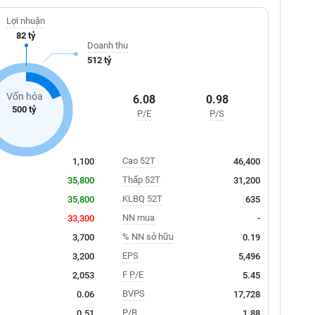
Lợi nhuận
82 tỷ
Doanh thu
512 tỷ
Vốn hóa
6.08
0.98
500 tỷ
P/E
P/S
Cao 52T
1,100
46,400
Thấp 52T
35,800
31,200
KLBQ 52T
35,800
635
NN mua
33,300
-
% NN sở hữu
3,700
0.19
EPS
3,200
5,496
F P/E
2,053
5.45
BVPS
0.06
17,728
P/B
0.51
1.88