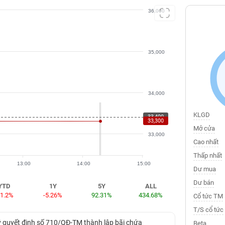
36,000
35,000
34,000
KLGD
33,400
33,300
Mở cửa
33,000
Cao nhất
Thấp nhất
13:00
14:00
15:00
Dư mua
Dư bán
YTD
1Y
5Y
ALL
11.2%
-5.26%
92.31%
434.68%
Cổ tức TM
T/S cổ tức
quyết định số 710/QĐ-TM thành lập bãi chứa
Beta