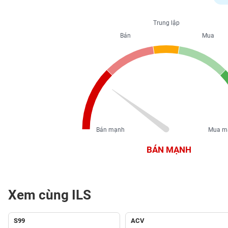
PHIẾU
Trung lập
Bán
Mua
CÔNG
CỤ
ĐẦU
TƯ
XUẤT
DỮ
Bán mạnh
Mua m
LIỆU
BÁN MẠNH
TIN
MỚI
Xem cùng ILS
Ngành
(-)
S99
ACV