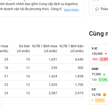
nh doanh chính bao gồm Cung cấp dịch vụ logistics;
inh doanh vận tải đa phương thức. Cảng ICD Mỹ Đình
Thảo 
Xem thêm
Cùng 
ư mua
Dư bán
KLTB 1 lệnh mua
KLTB 1 lệnh bán
NN mua
VJC
 phiếu)
(cổ phiếu)
(cổ phiếu)
(cổ phiếu)
(tỷ VNĐ)
125,500
35
10
1,651
4,640
-500
0.00
-0.40
18
11
239
500
0.00
GMD
77,200
21
16
1,424
1,838
0.00
100
0.13%
23
12
1,035
1,700
0.00
CII
23
12
2,587
2,975
0.00
13,750
0
0.00%