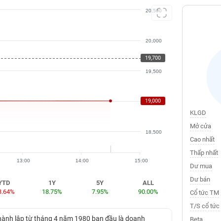
20,500
20,000
19,700
19,500
19,000
19,000
KLGD
Mở cửa
18,500
Cao nhất
Thấp nhất
13:00
14:00
15:00
Dư mua
Dư bán
YTD
1Y
5Y
ALL
3.64%
18.75%
7.95%
90.00%
Cổ tức TM
T/S cổ tức
thành lập từ tháng 4 năm 1980 ban đầu là doanh
Beta