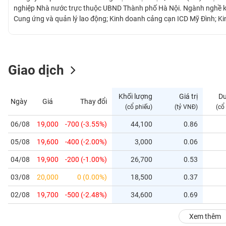
GIỚI
nghiệp Nhà nước trực thuộc UBND Thành phố Hà Nội. Ngành nghề ki
Cung ứng và quản lý lao động; Kinh doanh cảng cạn ICD Mỹ Đình; K
có tổng diện tích 47,000m2, trong đó bao gồm 10,000m2 kho.
ĐÔNG
DƯƠNG
Giao dịch
TÀI
CHÍNH
Khối lượng
Giá trị
D
Ngày
Giá
Thay đổi
CÁ
(cổ phiếu)
(tỷ VNĐ)
(cổ
NHÂN
06/08
19,000
-700 (-3.55%)
44,100
0.86
05/08
19,600
-400 (-2.00%)
3,000
0.06
PHÂN
TÍCH
04/08
19,900
-200 (-1.00%)
26,700
0.53
VIETSTOCKFINANCE
03/08
20,000
0 (0.00%)
18,500
0.37
02/08
19,700
-500 (-2.48%)
34,600
0.69
VĨ
Xem thêm
MÔ