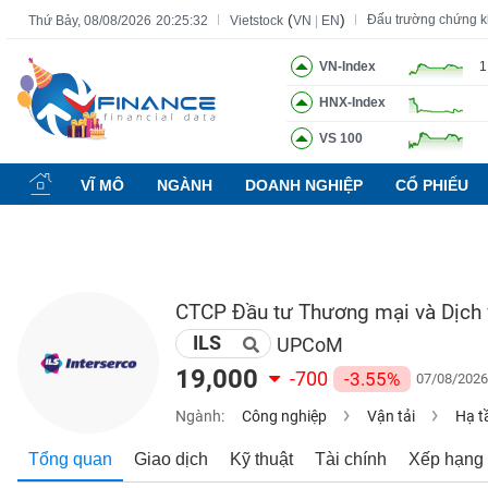
(
)
Đấu trường chứng 
Thứ Bảy, 08/08/2026
20:25:33
Vietstock
VN
|
EN
VN-Index
1
HNX-Index
Tất cả
Tính năng
Ngành
Mã chứng khoán
Lãnh đạ
VS 100
Tính
năng
VĨ MÔ
NGÀNH
DOANH NGHIỆP
CỔ PHIẾU
(-)
VIETSTOCK
CTCP Đầu tư Thương mại và Dịch 
ILS
CHỨNG
UPCoM
KHOÁN
19,000
-700
-3.55%
07/08/2026
Ngành:
Công nghiệp
Vận tải
Hạ t
DOANH
Tổng quan
Giao dịch
Kỹ thuật
Tài chính
Xếp hạng
NGHIỆP