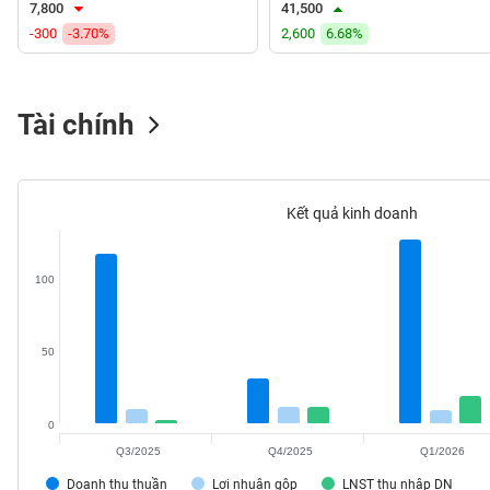
7,800
41,500
VS-
-300
-3.70%
2,600
6.68%
SECTOR
Tài chính
NĂNG
LƯỢNG
Kết quả kinh doanh
100
NGUYÊN
VẬT
LIỆU
50
0
Q3/2025
Q4/2025
Q1/2026
CÔNG
NGHIỆP
Doanh thu thuần
Lợi nhuận gộp
LNST thu nhập DN