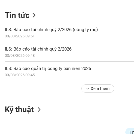
Tin tức
NGÀNH
ILS: Báo cáo tài chính quý 2/2026 (công ty mẹ)
03/08/2026 09:51
DOANH
ILS: Báo cáo tài chính quý 2/2026
NGHIỆP
03/08/2026 09:48
ILS: Báo cáo quản trị công ty bán niên 2026
03/08/2026 09:45
CỔ
PHIẾU
Xem thêm
PHÁI
Kỹ thuật
SINH
TRÁI
1 