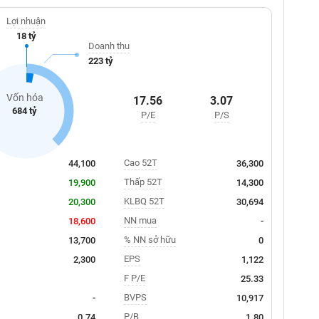
Lợi nhuận
18 tỷ
Doanh thu
223 tỷ
Vốn hóa
17.56
3.07
684 tỷ
P/E
P/S
Cao 52T
44,100
36,300
Thấp 52T
19,900
14,300
KLBQ 52T
20,300
30,694
NN mua
18,600
-
% NN sở hữu
13,700
0
EPS
2,300
1,122
F P/E
25.33
BVPS
-
10,917
P/B
0.74
1.80