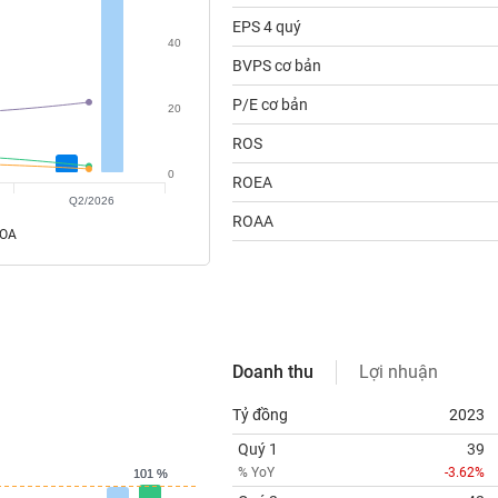
EPS 4 quý
40
BVPS cơ bản
P/E cơ bản
20
ROS
0
ROEA
Q2/2026
ROAA
ROA
Doanh thu
Lợi nhuận
Tỷ đồng
2023
Quý 1
39
% YoY
-3.62%
101 %
101 %