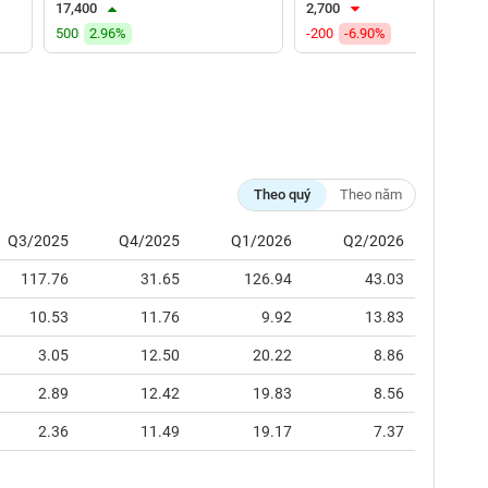
17,400
2,700
500
2.96%
-200
-6.90%
Theo quý
Theo năm
Q3/2025
Q4/2025
Q1/2026
Q2/2026
117.76
31.65
126.94
43.03
10.53
11.76
9.92
13.83
3.05
12.50
20.22
8.86
2.89
12.42
19.83
8.56
2.36
11.49
19.17
7.37