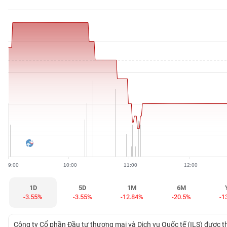
BẤT
ĐỘNG
SẢN
TÀI
CHÍNH
HÀNG
HÓA
9:00
10:00
11:00
12:00
KINH
TẾ
1D
5D
1M
6M
-3.55%
-3.55%
-12.84%
-20.5%
-1
THẾ
Công ty Cổ phần Đầu tư thương mại và Dịch vụ Quốc tế (ILS) được 