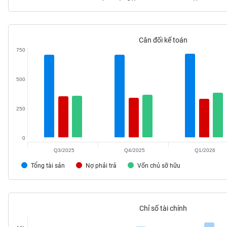
Cân đối kế toán
TIÊU
750
DÙNG
KHÔNG
THIẾT
500
YẾU
250
0
TIÊU
DÙNG
Q3/2025
Q4/2025
Q1/2026
THIẾT
Tổng tài sản
Nợ phải trả
Vốn chủ sỡ hữu
YẾU
Chỉ số tài chính
CHĂM