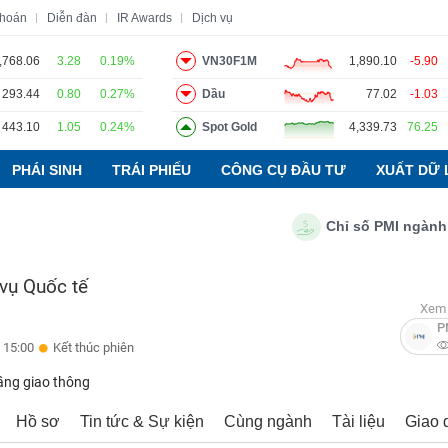
khoán
Diễn đàn
IR Awards
Dịch vụ
,768.06
3.28
0.19%
VN30F1M
1,890.10
-5.90
293.44
0.80
0.27%
Dầu
77.02
-1.03
o
Tin tức
Báo cáo phân tích
Thuật ngữ
Dịch vụ
443.10
1.05
0.24%
Spot Gold
4,339.73
76.25
PHÁI SINH
TRÁI PHIẾU
CÔNG CỤ ĐẦU TƯ
XUẤT DỮ 
Chỉ số PMI ngành sản x
vụ Quốc tế
Xem 
P
 15:00
Kết thúc phiên
ầng giao thông
Hồ sơ
Tin tức & Sự kiện
Cùng ngành
Tài liệu
Giao 