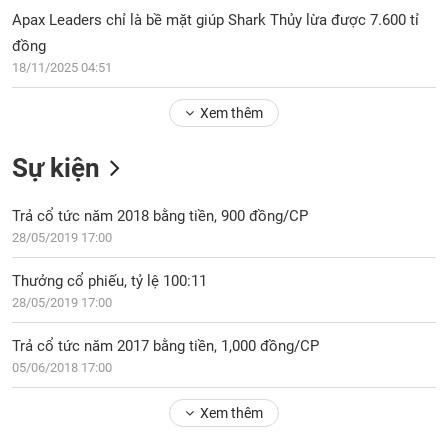
PHIẾU
Hủy
Apax Leaders chỉ là bề mặt giúp Shark Thủy lừa được 7.600 tỉ
niêm
đồng
yết
18/11/2025 04:51
Theo
CÔNG
dõi
CỤ
Xem thêm
đặc
ĐẦU
biệt
TƯ
Sự kiện
Không
được
Trả cổ tức năm 2018 bằng tiền, 900 đồng/CP
ký
XUẤT
quỹ
28/05/2019 17:00
DỮ
LIỆU
Danh
Thưởng cổ phiếu, tỷ lệ 100:11
mục
28/05/2019 17:00
ETF
TIN
Trả cổ tức năm 2017 bằng tiền, 1,000 đồng/CP
Cổ
MỚI
05/06/2018 17:00
phiếu
chi
Ngành
tiết
Xem thêm
(-)