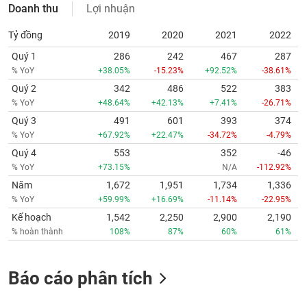
Doanh thu
Lợi nhuận
Tỷ đồng
2019
2020
2021
2022
Quý 1
286
242
467
287
% YoY
+38.05%
-15.23%
+92.52%
-38.61%
Quý 2
342
486
522
383
% YoY
+48.64%
+42.13%
+7.41%
-26.71%
Quý 3
491
601
393
374
% YoY
+67.92%
+22.47%
-34.72%
-4.79%
Quý 4
553
352
-46
% YoY
+73.15%
N/A
-112.92%
Năm
1,672
1,951
1,734
1,336
% YoY
+59.99%
+16.69%
-11.14%
-22.95%
Kế hoạch
1,542
2,250
2,900
2,190
% hoàn thành
108%
87%
60%
61%
Báo cáo phân tích