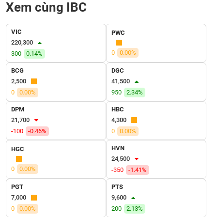
SÓC
Xem cùng IBC
SỨC
KHỎE
VIC
PWC
220,300
0
0.00%
300
0.14%
BCG
DGC
TÀI
2,500
41,500
CHÍNH
0
0.00%
950
2.34%
DPM
HBC
21,700
4,300
CÔNG
-100
-0.46%
0
0.00%
NGHỆ
HVN
HGC
THÔNG
24,500
TIN
0
0.00%
-350
-1.41%
PGT
PTS
7,000
9,600
0
0.00%
200
2.13%
DỊCH