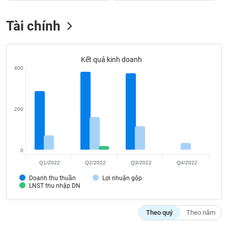
VỤ
TRUYỀN
Tài chính
THÔNG
Kết quả kinh doanh
400
TIỆN
ÍCH
200
BẤT
ĐỘNG
0
SẢN
Q1/2022
Q2/2022
Q3/2022
Q4/2022
Doanh thu thuần
Lợi nhuận gộp
Mã
LNST thu nhập DN
chứng
khoán
(-)
Theo quý
Theo năm