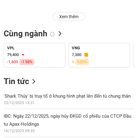
Trạng
Xem thêm
thái
NGÀNH
cổ
phiếu
Cùng ngành
Quy
DOANH
mô
VPL
VNG
NGHIỆP
thị
79,400
7,300
trường
-1,600
-1.98%
0
0.00%
Niêm
CỔ
yết
Tin tức
PHIẾU
Niêm
yết
'Shark Thủy' bị truy tố ở khung hình phạt lên đến tù chung thân
mới
23/12/2025 13:31
PHÁI
Niêm
SINH
IBC: Ngày 22/12/2025, ngày hủy ĐKGD cổ phiếu của CTCP Đầu
yết
bổ
tư Apax Holdings
sung
16/12/2025 09:35
TRÁI