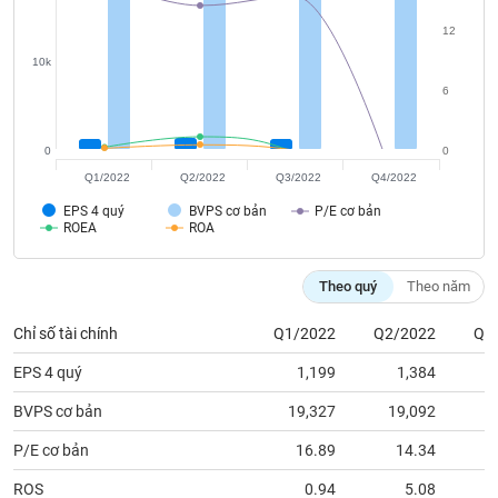
chính
12
10k
6
Công
cụ
0
0
đầu
tư
Q1/2022
Q2/2022
Q3/2022
Q4/2022
EPS 4 quý
BVPS cơ bản
P/E cơ bản
ROEA
ROA
Truyền
Theo quý
Theo năm
thông
tài
Chỉ số tài chính
Q1/2022
Q2/2022
Q3
chính
EPS 4 quý
1,199
1,384
BVPS cơ bản
19,327
19,092
1
P/E cơ bản
16.89
14.34
Dữ
liệu
ROS
0.94
5.08