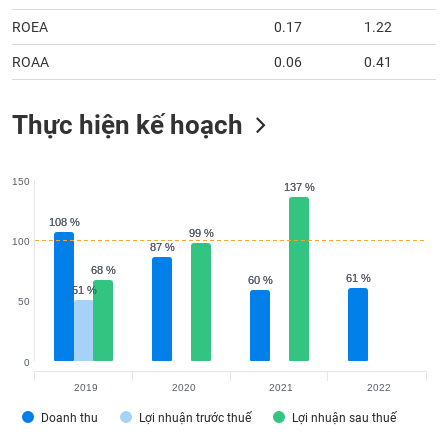
tài
chính
ROEA
0.17
1.22
ROAA
0.06
0.41
Thực hiện kế hoạch
150
137 %
137 %
108 %
108 %
99 %
99 %
100
87 %
87 %
68 %
68 %
61 %
61 %
60 %
60 %
51 %
51 %
50
0
2019
2020
2021
2022
Doanh thu
Lợi nhuận trước thuế
Lợi nhuận sau thuế