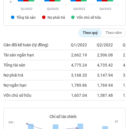
phân
0
tích
Q1/2022
Q2/2022
Q3/2022
Q4/2022
(-)
Tổng tài sản
Nợ phải trả
Vốn chủ sỡ hữu
Thuật
Theo quý
Theo năm
ngữ
(-)
Cân đối kế toán (tỷ đồng)
Q1/2022
Q2/2022
Q3
Tài sản ngắn hạn
2,662.19
2,506.08
2,4
Dịch
vụ
Tổng tài sản
4,775.24
4,735.42
4,8
(-)
Nợ phải trả
3,168.20
3,147.94
3,1
Đào
Nợ ngắn hạn
1,789.86
1,769.94
1,8
tạo
Vốn chủ sở hữu
1,607.04
1,587.48
1,6
Chỉ số tài chính
Sách
18
20k
tài