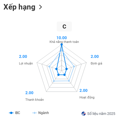
Xếp hạng
liệu
Tâm
lý
TIÊU
C
thị
DÙNG
trường
KHÔNG
10.00
THIẾT
Khả năng thanh toán
YẾU
2.00
2.00
Lợi nhuận
Định giá
TIÊU
DÙNG
THIẾT
2.00
2.00
YẾU
Hoạt động
Thanh khoản
IBC
Ngành
Số liệu năm 2025
CHĂM