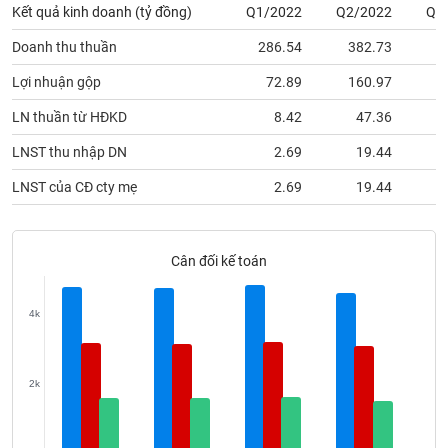
Tất cả
Cổ phiếu
Chỉ số
Chứng chỉ quỹ
Chứng q
Kết quả kinh doanh (tỷ đồng)
Q1/2022
Q2/2022
Q3
Doanh thu thuần
286.54
382.73
3
Lãnh
đạo
Lợi nhuận gộp
72.89
160.97
1
(-)
LN thuần từ HĐKD
8.42
47.36
Tất cả
Người nội bộ
Người liên quan
Cổ đông lớn
LNST thu nhập DN
2.69
19.44
Tin
LNST của CĐ cty mẹ
2.69
19.44
tức
(-)
Cân đối kế toán
Bài
viết
của
4k
tác
giả
(-)
2k
Báo
cáo