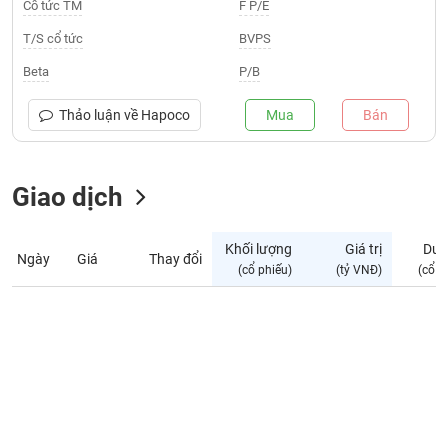
Giá
Cổ tức TM
F P/E
tích
Đặt
T/S cổ tức
BVPS
Biểu
lệnh
đồ
ĐÔNG
Beta
P/B
Nước
tài
DƯƠNG
ngoài
chính
Thảo luận về
Hapoco
Mua
Bán
Tự
TÀI
doanh
CHÍNH
Giao dịch
Ảnh
CÁ
hưởng
NHÂN
chỉ
Khối lượng
Giá trị
Dư 
số
Ngày
Giá
Thay đổi
(cổ phiếu)
(tỷ VNĐ)
(cổ p
Biến
PHÂN
động
TÍCH
cổ
VIETSTOCKFINANCE
phiếu
Giao
dịch
VĨ
nội
MÔ
bộ