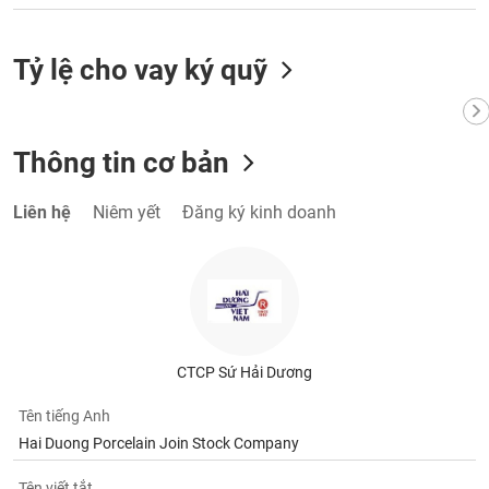
VỤ
TRUYỀN
THÔNG
Tỷ lệ cho vay ký quỹ
Thông tin cơ bản
TIỆN
ÍCH
Liên hệ
Niêm yết
Đăng ký kinh doanh
BẤT
ĐỘNG
SẢN
CTCP Sứ Hải Dương
Mã
chứng
Tên tiếng Anh
khoán
Hai Duong Porcelain Join Stock Company
(-)
Tên viết tắt