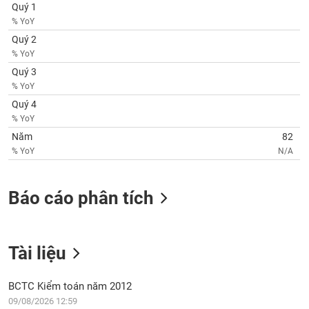
SÓC
Quý 1
SỨC
% YoY
KHỎE
Quý 2
% YoY
Quý 3
% YoY
TÀI
Quý 4
CHÍNH
% YoY
Năm
82
% YoY
N/A
CÔNG
Báo cáo phân tích
NGHỆ
THÔNG
TIN
Tài liệu
BCTC Kiểm toán năm 2012
DỊCH
09/08/2026 12:59