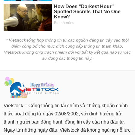
chính
Công
cụ
* Vietstock tổng hợp thông tin từ các nguồn đáng tin cậy vào thời
đầu
điểm công bố cho mục đích cung cấp thông tin tham khảo.
tư
Vietstock không chịu trách nhiệm đối với bất kỳ kết quả nào từ việc
sử dụng các thông tin này.
Truyền
thông
tài
chính
Vietstock – Cổng thông tin tài chính và chứng khoán chính
thức hoạt động từ ngày 02/08/2002, với định hướng trở
thành người bạn đồng hành đáng tin cậy của nhà đầu tư.
Dữ
Ngay từ những ngày đầu, Vietstock đã không ngừng nỗ lực
liệu