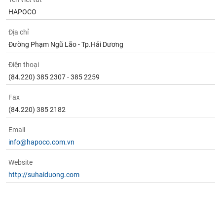
Tất cả
Cổ phiếu
Chỉ số
Chứng chỉ quỹ
Chứng q
HAPOCO
Lãnh
Địa chỉ
đạo
(-)
Đường Phạm Ngũ Lão - Tp.Hải Dương
Điện thoại
Tất cả
Người nội bộ
Người liên quan
Cổ đông lớn
(84.220) 385 2307 - 385 2259
Tin
Fax
tức
(-)
(84.220) 385 2182
Email
Bài
info@hapoco.com.vn
viết
của
tác
Website
giả
http://suhaiduong.com
(-)
Báo
cáo