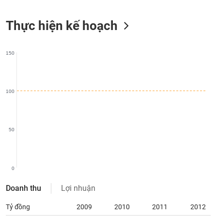
liệu
Thực hiện kế hoạch
Tâm
lý
TIÊU
thị
DÙNG
150
trường
KHÔNG
THIẾT
YẾU
100
TIÊU
50
DÙNG
THIẾT
YẾU
0
Doanh thu
Lợi nhuận
Tỷ đồng
2009
2010
2011
2012
CHĂM