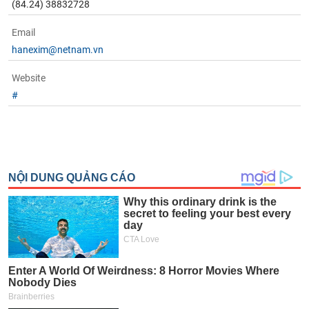
(84.24) 38832728
phân
tích
(-)
Email
hanexim@netnam.vn
Thuật
Website
ngữ
(-)
#
Dịch
vụ
(-)
Đào
tạo
Sách
tài