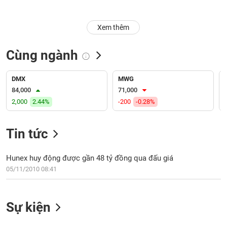
Trạng
Xem thêm
thái
NGÀNH
cổ
phiếu
Cùng ngành
Quy
DOANH
mô
DMX
MWG
NGHIỆP
thị
84,000
71,000
trường
2,000
2.44%
-200
-0.28%
Niêm
CỔ
yết
Tin tức
PHIẾU
Niêm
yết
Hunex huy động được gần 48 tỷ đồng qua đấu giá
mới
05/11/2010 08:41
PHÁI
Niêm
SINH
yết
bổ
Sự kiện
sung
TRÁI