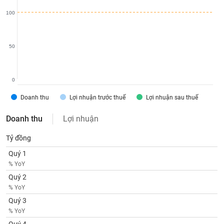
SÓC
SỨC
100
KHỎE
50
TÀI
0
CHÍNH
Doanh thu
Lợi nhuận trước thuế
Lợi nhuận sau thuế
Doanh thu
Lợi nhuận
CÔNG
Tỷ đồng
NGHỆ
Quý 1
THÔNG
% YoY
TIN
Quý 2
% YoY
Quý 3
% YoY
DỊCH