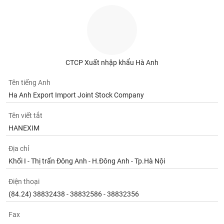
Tất cả
Cổ phiếu
Chỉ số
Chứng chỉ quỹ
Chứng q
Lãnh
đạo
(-)
CTCP Xuất nhập khẩu Hà Anh
Tất cả
Người nội bộ
Người liên quan
Cổ đông lớn
Tên tiếng Anh
Tin
Ha Anh Export Import Joint Stock Company
tức
(-)
Tên viết tắt
HANEXIM
Bài
viết
Địa chỉ
của
Khối I - Thị trấn Đông Anh - H.Đông Anh - Tp.Hà Nội
tác
giả
(-)
Điện thoại
(84.24) 38832438 - 38832586 - 38832356
Báo
Fax
cáo