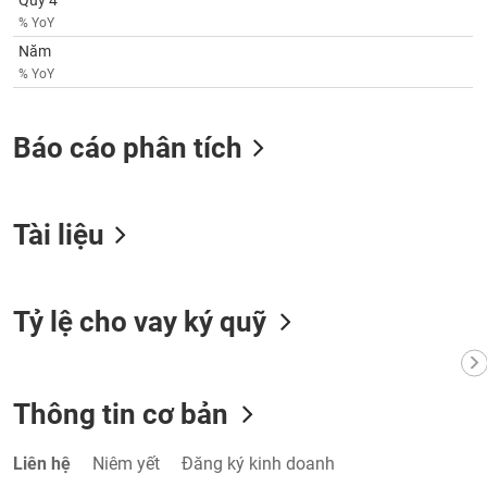
Quý 4
VỤ
% YoY
TRUYỀN
Năm
THÔNG
% YoY
Báo cáo phân tích
TIỆN
ÍCH
Tài liệu
BẤT
Tỷ lệ cho vay ký quỹ
ĐỘNG
SẢN
Mã
Thông tin cơ bản
chứng
khoán
(-)
Liên hệ
Niêm yết
Đăng ký kinh doanh