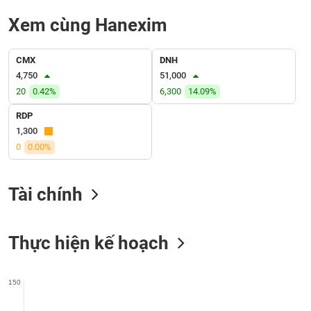
liệu
Xem cùng Hanexim
Tâm
lý
TIÊU
CMX
DNH
thị
DÙNG
4,750
51,000
trường
KHÔNG
20
0.42%
6,300
14.09%
THIẾT
RDP
YẾU
1,300
0
0.00%
TIÊU
Tài chính
DÙNG
THIẾT
YẾU
Thực hiện kế hoạch
150
CHĂM