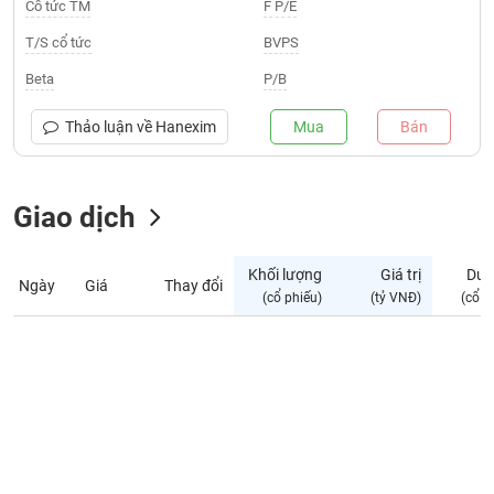
Giá
Cổ tức TM
F P/E
tích
Đặt
T/S cổ tức
BVPS
Biểu
lệnh
đồ
ĐÔNG
Beta
P/B
Nước
tài
DƯƠNG
ngoài
chính
Thảo luận về
Hanexim
Mua
Bán
Tự
TÀI
doanh
CHÍNH
Giao dịch
Ảnh
CÁ
hưởng
NHÂN
chỉ
Khối lượng
Giá trị
Dư 
số
Ngày
Giá
Thay đổi
(cổ phiếu)
(tỷ VNĐ)
(cổ p
Biến
PHÂN
động
TÍCH
cổ
VIETSTOCKFINANCE
phiếu
Giao
dịch
VĨ
nội
MÔ
bộ