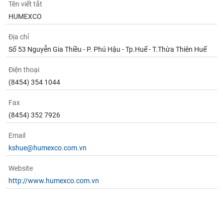
chính
Tên viết tắt
HUMEXCO
Địa chỉ
Công
Số 53 Nguyễn Gia Thiều - P. Phú Hậu - Tp.Huế - T.Thừa Thiên Huế
cụ
đầu
Điện thoại
tư
(8454) 354 1044
Fax
(8454) 352 7926
Truyền
Email
thông
tài
kshue@humexco.com.vn
chính
Website
http://www.humexco.com.vn
Dữ
liệu