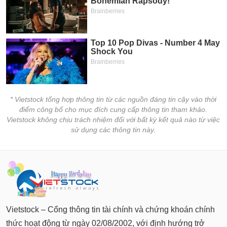
* Vietstock tổng hợp thông tin từ các nguồn đáng tin cậy vào thời
điểm công bố cho mục đích cung cấp thông tin tham khảo.
Vietstock không chịu trách nhiệm đối với bất kỳ kết quả nào từ việc
sử dụng các thông tin này.
Vietstock – Cổng thông tin tài chính và chứng khoán chính
thức hoạt động từ ngày 02/08/2002, với định hướng trở