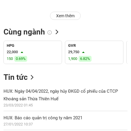
Trạng
Xem thêm
thái
NGÀNH
cổ
phiếu
Cùng ngành
Quy
DOANH
mô
HPG
GVR
NGHIỆP
thị
22,000
29,750
trường
150
0.69%
1,900
6.82%
Niêm
CỔ
yết
Tin tức
PHIẾU
Niêm
yết
HUX: Ngày 04/04/2022, ngày hủy ĐKGD cổ phiếu của CTCP
mới
Khoáng sản Thừa Thiên Huế
PHÁI
Niêm
SINH
23/03/2022 01:45
yết
bổ
HUX: Báo cáo quản trị công ty năm 2021
sung
27/01/2022 10:37
TRÁI