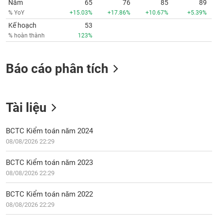
Năm
65
76
85
89
Tất cả
Cổ phiếu
Chỉ số
Chứng chỉ quỹ
Chứng q
% YoY
+15.03%
+17.86%
+10.67%
+5.39%
Kế hoạch
53
Lãnh
% hoàn thành
123%
đạo
(-)
Tất cả
Người nội bộ
Người liên quan
Cổ đông lớn
Báo cáo phân tích
Tin
tức
Tài liệu
(-)
BCTC Kiểm toán năm 2024
Bài
08/08/2026 22:29
viết
của
tác
BCTC Kiểm toán năm 2023
giả
08/08/2026 22:29
(-)
BCTC Kiểm toán năm 2022
08/08/2026 22:29
Báo
cáo