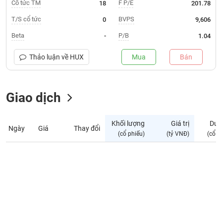
Giá
Cổ tức TM
F P/E
18
201.78
tích
Đặt
T/S cổ tức
BVPS
0
9,606
Biểu
lệnh
đồ
ĐÔNG
Beta
P/B
-
1.04
Nước
tài
DƯƠNG
ngoài
chính
Thảo luận về
HUX
Mua
Bán
Tự
TÀI
doanh
CHÍNH
Giao dịch
Ảnh
CÁ
hưởng
NHÂN
chỉ
Khối lượng
Giá trị
Dư 
số
Ngày
Giá
Thay đổi
(cổ phiếu)
(tỷ VNĐ)
(cổ p
Biến
PHÂN
động
TÍCH
cổ
VIETSTOCKFINANCE
phiếu
Giao
dịch
VĨ
nội
MÔ
bộ