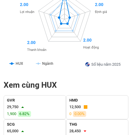
2.00
2.00
liệu
Lợi nhuận
Định giá
Tâm
lý
TIÊU
thị
DÙNG
trường
KHÔNG
2.00
2.00
THIẾT
Hoạt động
Thanh khoản
YẾU
HUX
Ngành
Số liệu năm 2025
TIÊU
Xem cùng HUX
DÙNG
THIẾT
YẾU
GVR
HMD
29,750
12,500
1,900
6.82%
0
0.00%
SCG
THG
CHĂM
65,000
28,450