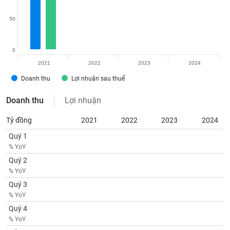
VỤ
TRUYỀN
50
THÔNG
0
2021
2022
2023
2024
TIỆN
Doanh thu
Lợi nhuận sau thuế
ÍCH
Doanh thu
Lợi nhuận
Tỷ đồng
2021
2022
2023
2024
Quý 1
BẤT
% YoY
ĐỘNG
Quý 2
SẢN
% YoY
Quý 3
Mã
chứng
% YoY
khoán
Quý 4
(-)
% YoY