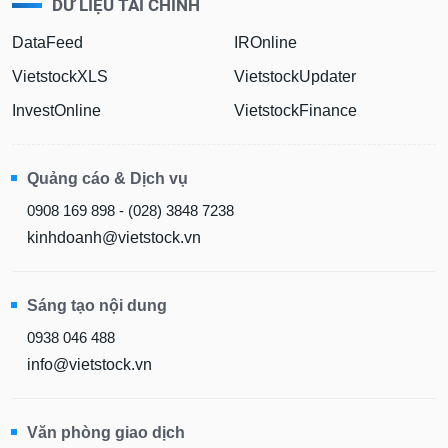
DỮ LIỆU TÀI CHÍNH
DataFeed
IROnline
VietstockXLS
VietstockUpdater
InvestOnline
VietstockFinance
Quảng cáo & Dịch vụ
0908 169 898 - (028) 3848 7238
kinhdoanh@vietstock.vn
Sáng tạo nội dung
0938 046 488
info@vietstock.vn
Văn phòng giao dịch