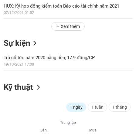
PHIẾU
Hủy
HUX: Ký hợp đồng kiểm toán Báo cáo tài chính năm 2021
niêm
07/12/2021 01:52
yết
Theo
Xem thêm
CÔNG
dõi
CỤ
đặc
ĐẦU
Sự kiện
biệt
TƯ
Không
Trả cổ tức năm 2020 bằng tiền, 17.9 đồng/CP
được
19/10/2021 17:00
ký
XUẤT
quỹ
DỮ
LIỆU
Danh
Kỹ thuật
mục
ETF
TIN
Cổ
1 ngày
1 tuần
1 tháng
MỚI
phiếu
chi
Ngành
Trung lập
tiết
(-)
Bán
Mua