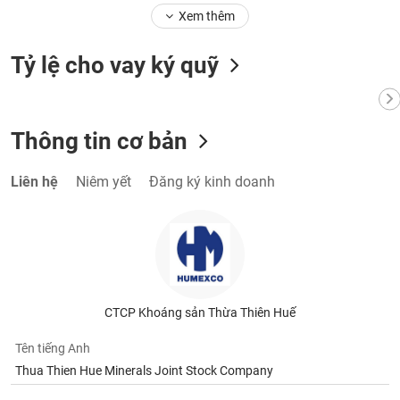
phân
Xem thêm
tích
(-)
Tỷ lệ cho vay ký quỹ
Thuật
ngữ
(-)
Thông tin cơ bản
Dịch
Liên hệ
Niêm yết
Đăng ký kinh doanh
vụ
(-)
Đào
tạo
CTCP Khoáng sản Thừa Thiên Huế
Tên tiếng Anh
Sách
Thua Thien Hue Minerals Joint Stock Company
tài