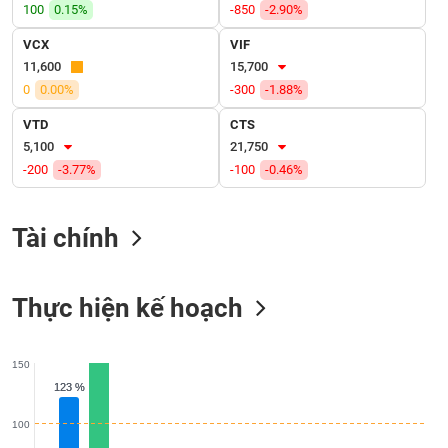
SÓC
100
0.15%
-850
-2.90%
SỨC
VCX
VIF
KHỎE
11,600
15,700
0
0.00%
-300
-1.88%
VTD
CTS
5,100
21,750
TÀI
CHÍNH
-200
-3.77%
-100
-0.46%
Tài chính
CÔNG
NGHỆ
Thực hiện kế hoạch
THÔNG
TIN
150
123 %
123 %
100
DỊCH