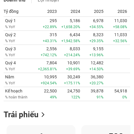
Tỷ đồng
2023
2024
2025
2026
Quý 1
295
5,186
6,978
11,030
% YoY
+22.89%
+1,658.20%
+34.55%
+58.08%
Quý 2
315
6,434
8,323
11,033
% YoY
+43.31%
+1,942.58%
+29.35%
+32.56%
Quý 3
2,556
8,033
9,155
% YoY
+742.12%
+214.24%
+13.96%
Quý 4
7,804
10,901
12,482
% YoY
+2,365.81%
+39.69%
+14.50%
Năm
10,995
30,249
36,380
% YoY
+924.54%
+175.11%
+20.27%
Kế hoạch
22,500
24,750
39,878
54,918
% hoàn thành
49%
122%
91%
0%
Trái phiếu