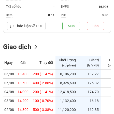
T/S cổ tức
BVPS
-
16,926
Trạng
thái
Beta
P/B
0.11
0.80
NGÀNH
cổ
phiếu
Thảo luận về
HUT
Mua
Bán
Quy
DOANH
mô
NGHIỆP
Giao dịch
thị
trường
Niêm
Khối lượng
Giá trị
Dư
Ngày
Giá
Thay đổi
CỔ
yết
(cổ phiếu)
(tỷ VNĐ)
(cổ 
PHIẾU
Niêm
06/08
13,400
-200 (-1.47%)
10,106,200
137.27
yết
mới
05/08
13,600
-400 (-2.86%)
8,925,600
125.32
PHÁI
Niêm
SINH
04/08
14,000
-200 (-1.41%)
12,418,500
174.70
yết
03/08
14,200
-100 (-0.70%)
1,132,400
16.18
bổ
sung
TRÁI
02/08
14,300
-500 (-3.38%)
11,120,200
162.35