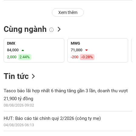
PHIẾU
Hủy
niêm
Xem thêm
yết
Theo
Cùng ngành
CÔNG
dõi
CỤ
đặc
ĐẦU
biệt
DMX
MWG
TƯ
84,000
71,000
Không
2,000
2.44%
-200
-0.28%
được
ký
XUẤT
quỹ
DỮ
Tin tức
LIỆU
Danh
mục
Tasco báo lãi hợp nhất 6 tháng tăng gần 3 lần, doanh thu vượt
ETF
21,900 tỷ đồng
TIN
08/08/2026 09:02
Cổ
MỚI
phiếu
HUT: Báo cáo tài chính quý 2/2026 (công ty mẹ)
chi
Ngành
tiết
04/08/2026 06:13
(-)