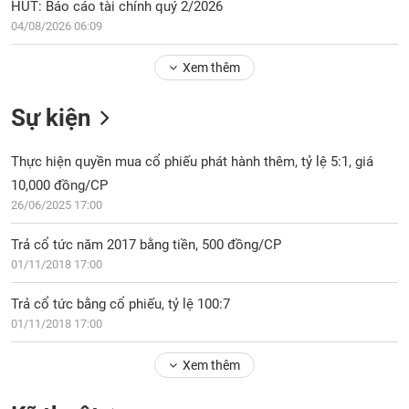
Tổng
HUT: Báo cáo tài chính quý 2/2026
VS-
quan
SECTOR
04/08/2026 06:09
Giao
Xem thêm
dịch
Tài
Sự kiện
chính
NĂNG
Phân
LƯỢNG
Thực hiện quyền mua cổ phiếu phát hành thêm, tỷ lệ 5:1, giá
tích
10,000 đồng/CP
kỹ
thuật
26/06/2025 17:00
Hồ
NGUYÊN
Trả cổ tức năm 2017 bằng tiền, 500 đồng/CP
sơ
VẬT
01/11/2018 17:00
doanh
LIỆU
nghiệp
Trả cổ tức bằng cổ phiếu, tỷ lệ 100:7
Tin
01/11/2018 17:00
tức
sự
Xem thêm
CÔNG
kiện
NGHIỆP
Tài