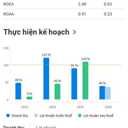
ROEA
2.40
0.62
ROAA
0.91
0.23
Thực hiện kế hoạch
150
122 %
122 %
110 %
110 %
100
91 %
91 %
49 %
49 %
46 %
46 %
50
40 %
40 %
9 %
9 %
0
2023
2024
2025
2026
Doanh thu
Lợi nhuận trước thuế
Lợi nhuận sau thuế
Doanh thu
Lợi nhuận