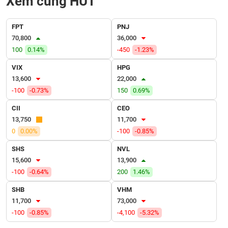
Xem cùng HUT
VỤ
TRUYỀN
THÔNG
FPT
PNJ
70,800
36,000
100
0.14%
-450
-1.23%
VIX
HPG
TIỆN
13,600
22,000
ÍCH
-100
-0.73%
150
0.69%
CII
CEO
13,750
11,700
0
0.00%
-100
-0.85%
BẤT
ĐỘNG
SHS
NVL
SẢN
15,600
13,900
-100
-0.64%
200
1.46%
Mã
SHB
VHM
chứng
11,700
73,000
khoán
(-)
-100
-0.85%
-4,100
-5.32%