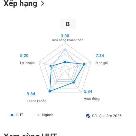
Xếp hạng
SÓC
SỨC
KHỎE
B
3.00
Khả năng thanh toán
TÀI
CHÍNH
5.20
7.34
Lợi nhuận
Định giá
CÔNG
NGHỆ
5.34
9.34
THÔNG
Hoạt động
TIN
Thanh khoản
HUT
Ngành
Số liệu năm 2025
DỊCH