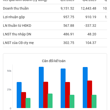
phân
tích
Doanh thu thuần
9,151.52
12,443.48
10,9
(-)
Lợi nhuận gộp
957.75
910.19
1,2
Thuật
LN thuần từ HĐKD
567.88
-337.32
ngữ
(-)
LNST thu nhập DN
486.91
48.20
LNST của CĐ cty mẹ
302.75
104.37
Dịch
vụ
(-)
Cân đối kế toán
50k
Đào
tạo
25k
Sách
tài
0