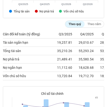
chính
Q3/2025
Q4/2025
Q1/2026
Q2/2026
Tổng tài sản
Nợ phải trả
Vốn chủ sỡ hữu
Công
Theo quý
Theo năm
cụ
đầu
Cân đối kế toán (tỷ đồng)
Q3/2025
Q4/2025
Q1
tư
Tài sản ngắn hạn
19,257.81
29,010.67
28,2
Tổng tài sản
35,210.26
55,293.24
53,2
Nợ phải trả
21,489.41
35,580.54
35,0
Truyền
thông
Nợ ngắn hạn
11,112.60
18,628.68
17,4
tài
chính
Vốn chủ sở hữu
13,720.84
19,712.70
18,1
Chỉ số tài chính
Dữ
45
liệu