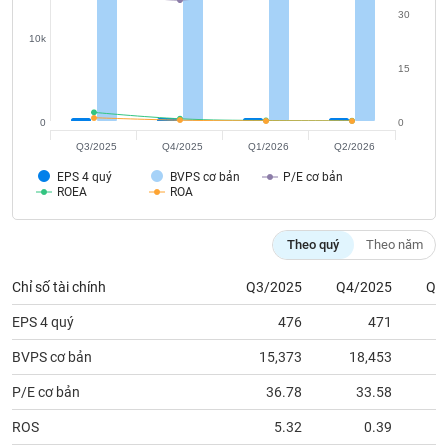
tài
30
chính
10k
15
0
0
Q3/2025
Q4/2025
Q1/2026
Q2/2026
EPS 4 quý
BVPS cơ bản
P/E cơ bản
ROEA
ROA
Theo quý
Theo năm
Chỉ số tài chính
Q3/2025
Q4/2025
Q1
EPS 4 quý
476
471
BVPS cơ bản
15,373
18,453
1
P/E cơ bản
36.78
33.58
ROS
5.32
0.39