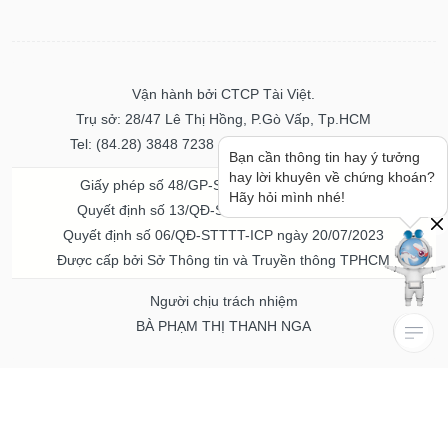
Vận hành bởi CTCP Tài Việt.
Trụ sở: 28/47 Lê Thị Hồng, P.Gò Vấp, Tp.HCM
Tel: (84.28) 3848 7238 - Fax: (84.28) 3848 7237
Bạn cần thông tin hay ý tưởng
hay lời khuyên về chứng khoán?
Giấy phép số 48/GP-STTTT ngày 04/11/2016
Hãy hỏi mình nhé!
Quyết định số 13/QĐ-STTTT ngày 02/11/2017
Quyết định số 06/QĐ-STTTT-ICP ngày 20/07/2023
Được cấp bởi Sở Thông tin và Truyền thông TPHCM
Người chịu trách nhiệm
BÀ PHẠM THỊ THANH NGA
Về chúng tôi
Quảng cáo & Dịch vụ
© Bản quyền thuộc về Vietstock