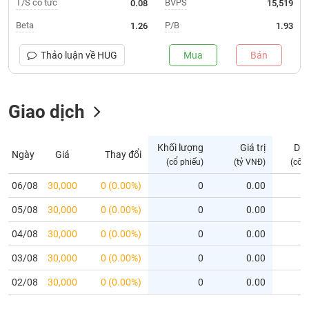
T/S cổ tức
BVPS
0.08
15,519
Trạng
Beta
P/B
1.26
1.93
thái
NGÀNH
cổ
Thảo luận về
HUG
Mua
Bán
phiếu
Quy
Giao dịch
DOANH
mô
NGHIỆP
thị
trường
Khối lượng
Giá trị
Dư
Ngày
Giá
Thay đổi
Niêm
(cổ phiếu)
(tỷ VNĐ)
(cổ 
CỔ
yết
PHIẾU
06/08
30,000
0 (0.00%)
0
0.00
Niêm
05/08
yết
30,000
0 (0.00%)
0
0.00
mới
PHÁI
04/08
30,000
0 (0.00%)
0
0.00
Niêm
SINH
03/08
30,000
0 (0.00%)
0
0.00
yết
bổ
02/08
30,000
0 (0.00%)
0
0.00
sung
TRÁI