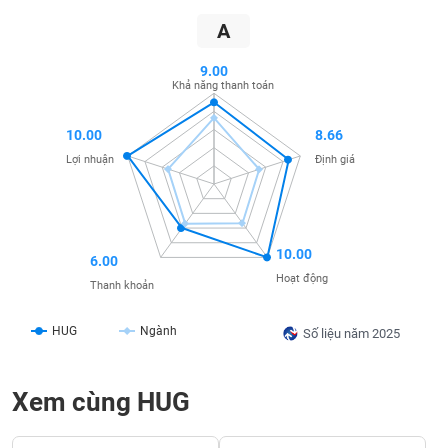
SÓC
SỨC
A
KHỎE
9.00
Khả năng thanh toán
10.00
8.66
TÀI
Lợi nhuận
Định giá
CHÍNH
10.00
6.00
CÔNG
Hoạt động
Thanh khoản
NGHỆ
THÔNG
HUG
Ngành
TIN
Số liệu năm 2025
Xem cùng HUG
DỊCH