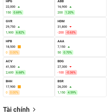
HPG
ABB
VỤ
22,000
16,900
TRUYỀN
THÔNG
150
0.69%
200
1.20%
GVR
HDM
29,750
31,800
1,900
6.82%
-200
-0.63%
TIỆN
HPB
AAA
ÍCH
18,500
7,150
0
0.00%
50
0.70%
ACV
BDG
41,500
27,300
BẤT
2,600
6.68%
-100
-0.36%
ĐỘNG
SẢN
BHH
BSR
17,900
26,200
Mã
0
0.00%
1,150
4.59%
chứng
khoán
(-)
Tài chính