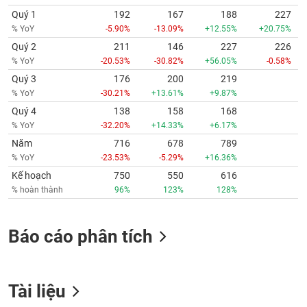
Quý 1
192
167
188
227
% YoY
-5.90%
-13.09%
+12.55%
+20.75%
Quý 2
211
146
227
226
% YoY
-20.53%
-30.82%
+56.05%
-0.58%
Quý 3
176
200
219
% YoY
-30.21%
+13.61%
+9.87%
Quý 4
138
158
168
% YoY
-32.20%
+14.33%
+6.17%
Năm
716
678
789
% YoY
-23.53%
-5.29%
+16.36%
Kế hoạch
750
550
616
% hoàn thành
96%
123%
128%
Báo cáo phân tích
Tài liệu