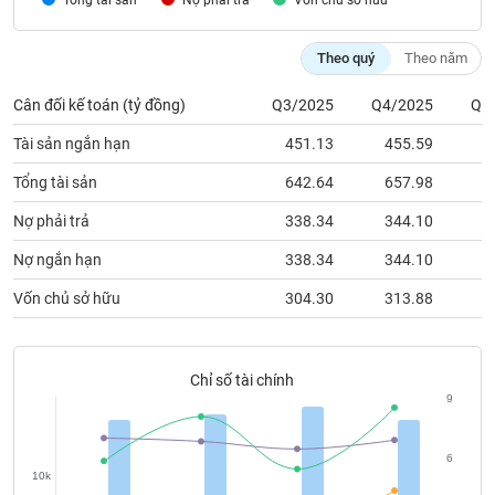
Nợ phải trả
Vốn chủ sỡ hữu
chính
Theo quý
Theo năm
Cân đối kế toán (tỷ đồng)
Q3/2025
Q4/2025
Q1
Công
cụ
Tài sản ngắn hạn
451.13
455.59
4
đầu
tư
Tổng tài sản
642.64
657.98
6
Nợ phải trả
338.34
344.10
2
Nợ ngắn hạn
338.34
344.10
2
Truyền
Vốn chủ sở hữu
304.30
313.88
3
thông
tài
chính
Chỉ số tài chính
9
Dữ
6
liệu
10k