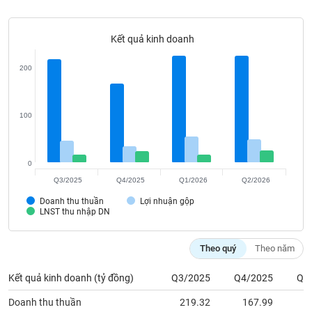
Tất cả
Cổ phiếu
Chỉ số
Chứng chỉ quỹ
Chứng q
Kết quả kinh doanh
Lãnh
đạo
(-)
200
Tất cả
Người nội bộ
Người liên quan
Cổ đông lớn
100
Tin
tức
(-)
0
Q3/2025
Q4/2025
Q1/2026
Q2/2026
Bài
Doanh thu thuần
Lợi nhuận gộp
viết
LNST thu nhập DN
của
tác
giả
Theo quý
Theo năm
(-)
Kết quả kinh doanh (tỷ đồng)
Q3/2025
Q4/2025
Q1
Báo
Doanh thu thuần
219.32
167.99
2
cáo