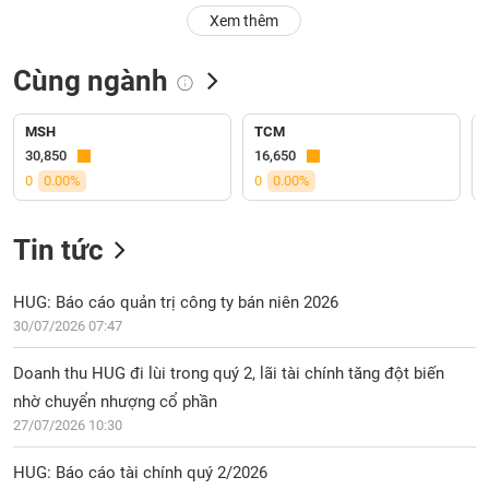
PHIẾU
Hủy
Xem thêm
niêm
yết
Cùng ngành
Theo
CÔNG
dõi
CỤ
đặc
MSH
TCM
ĐẦU
biệt
30,850
16,650
TƯ
0
0.00%
0
0.00%
Không
được
ký
Tin tức
XUẤT
quỹ
DỮ
LIỆU
Danh
HUG: Báo cáo quản trị công ty bán niên 2026
mục
30/07/2026 07:47
ETF
TIN
Doanh thu HUG đi lùi trong quý 2, lãi tài chính tăng đột biến
Cổ
MỚI
nhờ chuyển nhượng cổ phần
phiếu
27/07/2026 10:30
chi
Ngành
tiết
(-)
HUG: Báo cáo tài chính quý 2/2026