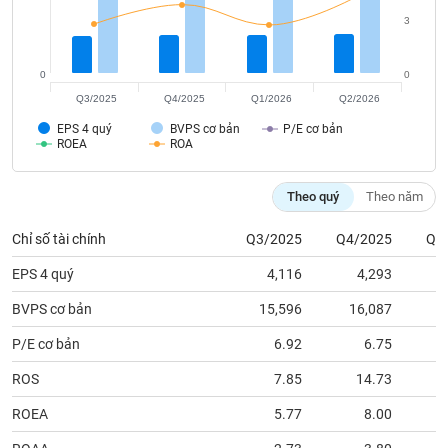
tài
chính
3
0
0
Q3/2025
Q4/2025
Q1/2026
Q2/2026
EPS 4 quý
BVPS cơ bản
P/E cơ bản
ROEA
ROA
Theo quý
Theo năm
Chỉ số tài chính
Q3/2025
Q4/2025
Q1
EPS 4 quý
4,116
4,293
BVPS cơ bản
15,596
16,087
1
P/E cơ bản
6.92
6.75
ROS
7.85
14.73
ROEA
5.77
8.00