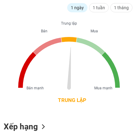
liệu
1 ngày
1 tuần
1 tháng
Tâm
lý
Trung lập
TIÊU
thị
Bán
Mua
DÙNG
trường
KHÔNG
THIẾT
YẾU
TIÊU
Bán mạnh
Mua mạnh
DÙNG
THIẾT
TRUNG LẬP
YẾU
Xếp hạng
CHĂM