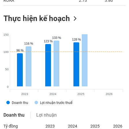
ROAA
2.73
3.80
Thực hiện kế hoạch
150
133 %
133 %
128 %
128 %
123 %
123 %
116 %
116 %
96 %
96 %
100
50
0
2023
2024
2025
2026
Doanh thu
Lợi nhuận trước thuế
Doanh thu
Lợi nhuận
Tỷ đồng
2023
2024
2025
2026