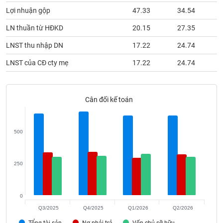
phân
Lợi nhuận gộp
47.33
34.54
tích
(-)
LN thuần từ HĐKD
20.15
27.35
LNST thu nhập DN
17.22
24.74
Thuật
ngữ
LNST của CĐ cty mẹ
17.22
24.74
(-)
Dịch
Cân đối kế toán
vụ
(-)
500
Đào
tạo
250
0
Sách
Q3/2025
Q4/2025
Q1/2026
Q2/2026
tài
Tổng tài sản