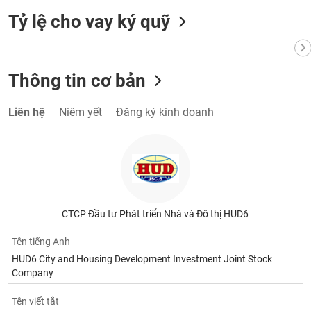
chính
Tỷ lệ cho vay ký quỹ
Công
Thông tin cơ bản
cụ
đầu
tư
Liên hệ
Niêm yết
Đăng ký kinh doanh
Truyền
thông
tài
CTCP Đầu tư Phát triển Nhà và Đô thị HUD6
chính
Tên tiếng Anh
HUD6 City and Housing Development Investment Joint Stock
Company
Dữ
liệu
Tên viết tắt