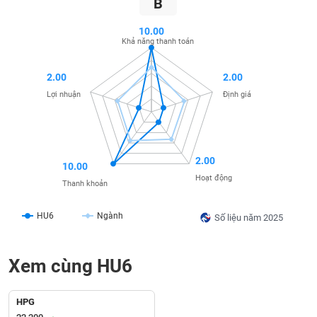
B
SÓC
SỨC
10.00
KHỎE
Khả năng thanh toán
2.00
2.00
Lợi nhuận
Định giá
TÀI
CHÍNH
2.00
10.00
Hoạt động
Thanh khoản
CÔNG
NGHỆ
HU6
Ngành
Số liệu năm 2025
THÔNG
TIN
Xem cùng HU6
HPG
DỊCH