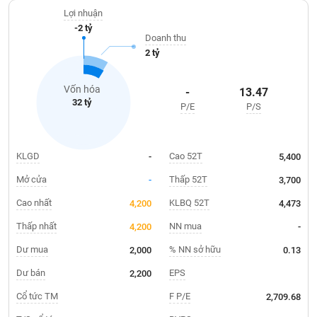
Giá
tham gia đầu tư xây dựng các công trình Chung cư cao tầng D2-
tích
Lợi nhuận
CT2 Tây Nam hồ Linh Đàm, CC-06A Việt Hưng, Dự án Tân Mai.
Đặt
-2 tỷ
Biểu
HU6 được giao dịch trên thị trường UPCOM từ tháng 11/2015.
lệnh
Doanh thu
đồ
ĐÔNG
2 tỷ
Nước
tài
DƯƠNG
ngoài
chính
Vốn hóa
-
13.47
Tự
32 tỷ
P/E
P/S
TÀI
doanh
CHÍNH
Ảnh
CÁ
hưởng
NHÂN
KLGD
Cao 52T
-
5,400
chỉ
số
Mở cửa
Thấp 52T
-
3,700
Biến
Cao nhất
KLBQ 52T
4,200
4,473
PHÂN
động
TÍCH
Thấp nhất
NN mua
4,200
-
cổ
VIETSTOCKFINANCE
phiếu
Dư mua
% NN sở hữu
2,000
0.13
Giao
Dư bán
EPS
2,200
dịch
Cổ tức TM
F P/E
2,709.68
VĨ
nội
MÔ
bộ