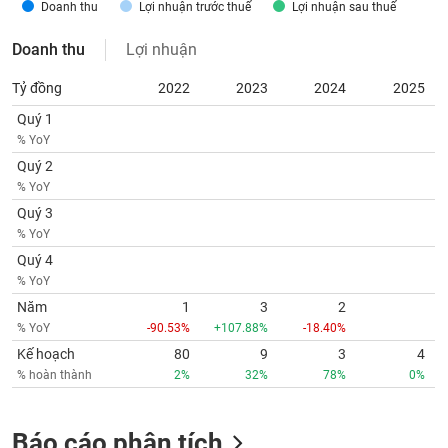
Tất cả
Cổ phiếu
Chỉ số
Chứng chỉ quỹ
Chứng q
Doanh thu
Lợi nhuận trước thuế
Lợi nhuận sau thuế
Doanh thu
Lợi nhuận
Lãnh
đạo
Tỷ đồng
2022
2023
2024
2025
(-)
Quý 1
Tất cả
Người nội bộ
Người liên quan
Cổ đông lớn
% YoY
Quý 2
Tin
% YoY
tức
Quý 3
(-)
% YoY
Quý 4
Bài
% YoY
viết
Năm
1
3
2
của
tác
% YoY
-90.53%
+107.88%
-18.40%
giả
Kế hoạch
80
9
3
4
(-)
% hoàn thành
2%
32%
78%
0%
Báo
Báo cáo phân tích
cáo