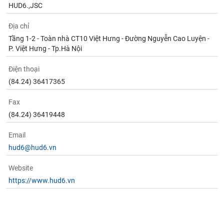
tài
HUD6.,JSC
chính
Địa chỉ
Tầng 1-2 - Toàn nhà CT10 Việt Hưng - Đường Nguyễn Cao Luyện -
P. Việt Hưng - Tp.Hà Nội
Điện thoại
(84.24) 36417365
Fax
(84.24) 36419448
Email
hud6@hud6.vn
Website
https://www.hud6.vn