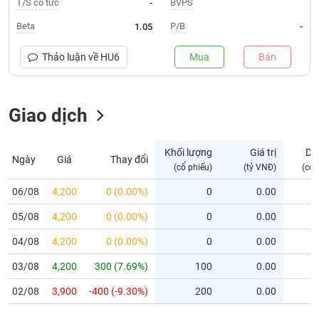
T/S cổ tức
BVPS
-
Trạng
Beta
P/B
1.05
-
thái
NGÀNH
cổ
Thảo luận về
HU6
Mua
Bán
phiếu
Quy
Giao dịch
DOANH
mô
NGHIỆP
thị
trường
Khối lượng
Giá trị
Dư
Ngày
Giá
Thay đổi
Niêm
(cổ phiếu)
(tỷ VNĐ)
(cổ 
CỔ
yết
PHIẾU
06/08
4,200
0 (0.00%)
0
0.00
Niêm
05/08
yết
4,200
0 (0.00%)
0
0.00
mới
PHÁI
04/08
4,200
0 (0.00%)
0
0.00
Niêm
SINH
03/08
4,200
300 (7.69%)
100
0.00
yết
bổ
02/08
3,900
-400 (-9.30%)
200
0.00
sung
TRÁI