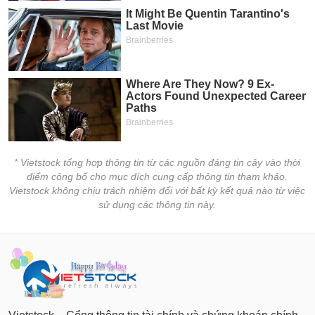
* Vietstock tổng hợp thông tin từ các nguồn đáng tin cậy vào thời
điểm công bố cho mục đích cung cấp thông tin tham khảo.
Vietstock không chịu trách nhiệm đối với bất kỳ kết quả nào từ việc
sử dụng các thông tin này.