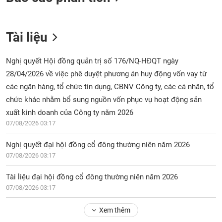
phân
tích
(-)
Tài liệu
Thuật
ngữ
Nghị quyết Hội đồng quản trị số 176/NQ-HĐQT ngày
(-)
28/04/2026 về việc phê duyệt phương án huy động vốn vay từ
các ngân hàng, tổ chức tín dụng, CBNV Công ty, các cá nhân, tổ
Dịch
chức khác nhằm bổ sung nguồn vốn phục vụ hoạt động sản
vụ
xuất kinh doanh của Công ty năm 2026
(-)
07/08/2026 03:17
Nghị quyết đại hội đồng cổ đông thường niên năm 2026
Đào
07/08/2026 03:17
tạo
Tài liệu đại hội đồng cổ đông thường niên năm 2026
07/08/2026 03:17
Sách
Xem thêm
tài