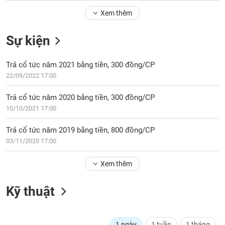
Tổng
VS-
quan
Xem thêm
SECTOR
Giao
Sự kiện
dịch
Tài
Trả cổ tức năm 2021 bằng tiền, 300 đồng/CP
chính
NĂNG
22/09/2022 17:00
Phân
LƯỢNG
tích
Trả cổ tức năm 2020 bằng tiền, 300 đồng/CP
kỹ
10/10/2021 17:00
thuật
Hồ
Trả cổ tức năm 2019 bằng tiền, 800 đồng/CP
NGUYÊN
sơ
03/11/2020 17:00
VẬT
doanh
LIỆU
nghiệp
Xem thêm
Tin
tức
Kỹ thuật
sự
CÔNG
kiện
NGHIỆP
Tài
1 ngày
1 tuần
1 tháng