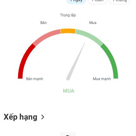
liệu
Trung lập
Tâm
Bán
Mua
lý
TIÊU
thị
DÙNG
trường
KHÔNG
THIẾT
YẾU
Bán mạnh
Mua mạnh
TIÊU
DÙNG
MUA
THIẾT
YẾU
Xếp hạng
CHĂM