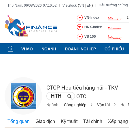
(
)
Đấu trường chứng
Thứ Năm, 06/08/2026
07:16:53
Vietstock
VN
|
EN
VN-Index
1
HNX-Index
Tất cả
Tính năng
Ngành
Mã chứng khoán
Lãnh đạ
VS 100
Tính
năng
VĨ MÔ
NGÀNH
DOANH NGHIỆP
CỔ PHIẾU
(-)
VIETSTOCK
CTCP Hoa tiêu hàng hải - TKV
CHỨNG
HTH
OTC
KHOÁN
Ngành:
Công nghiệp
Vận tải
Hạ t
DOANH
Tổng quan
Giao dịch
Kỹ thuật
Tài chính
Xếp hạng
NGHIỆP