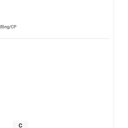
0 đồng/CP
C