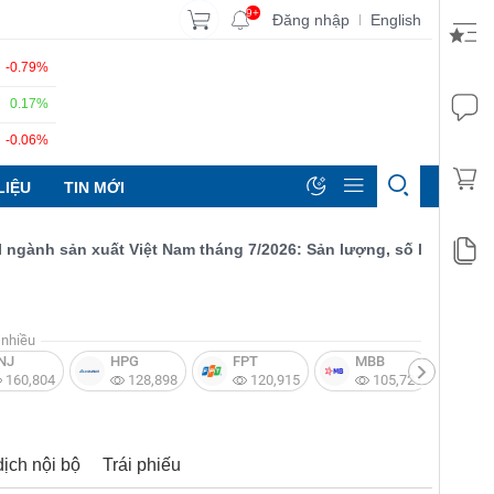
9+
Đăng nhập
English
|
-0.79%
0.17%
-0.06%
LIỆU
TIN MỚI
nh sản xuất Việt Nam tháng 7/2026: Sản lượng, số lượng đơn đặt
nhiều
NJ
HPG
FPT
MBB
V
160,804
128,898
120,915
105,721
dịch nội bộ
Trái phiếu