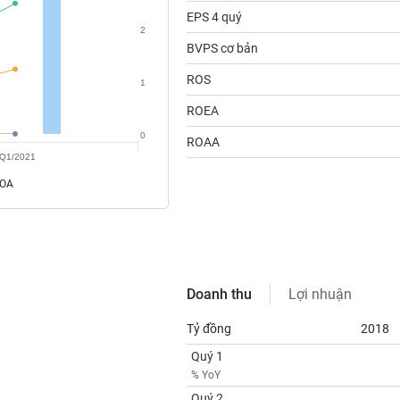
EPS 4 quý
2
BVPS cơ bản
ROS
1
ROEA
0
ROAA
Q1/2021
ROA
Doanh thu
Lợi nhuận
Tỷ đồng
2018
Quý 1
% YoY
Quý 2