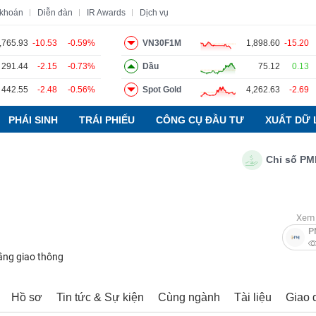
 khoán
Diễn đàn
IR Awards
Dịch vụ
,765.93
-10.53
-0.59%
VN30F1M
1,898.60
-15.20
291.44
-2.15
-0.73%
Dầu
75.12
0.13
o
Tin tức
Báo cáo phân tích
Thuật ngữ
Dịch vụ
442.55
-2.48
-0.56%
Spot Gold
4,262.63
-2.69
PHÁI SINH
TRÁI PHIẾU
CÔNG CỤ ĐẦU TƯ
XUẤT DỮ 
Chỉ số PMI ngà
Xem 
P
ầng giao thông
Hồ sơ
Tin tức & Sự kiện
Cùng ngành
Tài liệu
Giao 