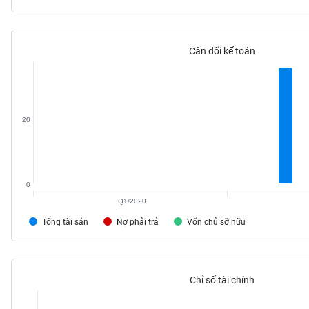
Cân đối kế toán
TIÊU
DÙNG
KHÔNG
THIẾT
20
YẾU
0
TIÊU
Q1/2020
DÙNG
THIẾT
Tổng tài sản
Nợ phải trả
Vốn chủ sỡ hữu
YẾU
Chỉ số tài chính
CHĂM