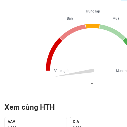
PHIẾU
Trung lập
Bán
Mua
CÔNG
CỤ
ĐẦU
TƯ
XUẤT
DỮ
Bán mạnh
Mua m
LIỆU
_
TIN
MỚI
Xem cùng HTH
Ngành
(-)
AAV
CIA