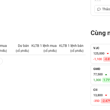
Thảo 
Cùng 
 mua
Dư bán
KLTB 1 lệnh mua
KLTB 1 lệnh bán
NN mua
VJC
phiếu)
(cổ phiếu)
(cổ phiếu)
(cổ phiếu)
(tỷ VNĐ)
125,000
-1,100
-0.
GMD
77,500
1,300
1.7
CII
13,800
-350
-2.47