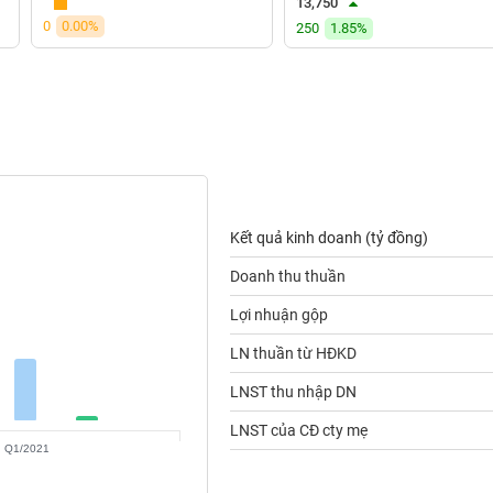
13,750
0
0.00%
250
1.85%
Kết quả kinh doanh (tỷ đồng)
Doanh thu thuần
Lợi nhuận gộp
LN thuần từ HĐKD
LNST thu nhập DN
LNST của CĐ cty mẹ
Q1/2021