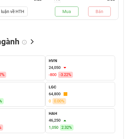
luận về
HTH
Mua
Bán
ngành
NN bán
Tự doanh mua
Tự doanh bán
HVN
(tỷ VNĐ)
(tỷ VNĐ)
(tỷ VNĐ)
24,050
87%
-800
-3.22%
LGC
64,800
1%
0
0.00%
HAH
46,250
%
1,050
2.32%