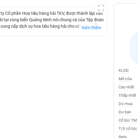
ty Cổ phần Hoa tiêu hàng hải TKV, được thành lập vào
ải tại vùng biển Quảng Ninh nói chung và của Tập đoàn
cung cấp dịch vụ hoa tiêu hàng hải cho các tàu biển
Xem thêm
nh thức giao dịch tại thị trường UPCoM.
KLGD
Mở cửa
Cao nhất
Thấp nhất
Dư mua
Dư bán
Cổ tức TM
T/S cổ tức
Beta