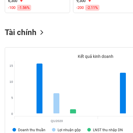
6,300
9,300
VS-
-100
-1.56%
-200
-2.11%
SECTOR
Tài chính
NĂNG
LƯỢNG
Kết quả kinh doanh
15
NGUYÊN
10
VẬT
LIỆU
5
0
Q1/2020
CÔNG
Doanh thu thuần
Lợi nhuận gộp
LNST thu nhập DN
NGHIỆP