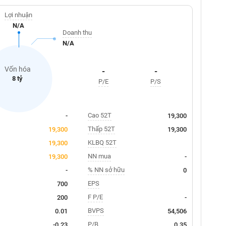
Lợi nhuận
N/A
Doanh thu
N/A
Vốn hóa
-
-
8 tỷ
P/E
P/S
Cao 52T
-
19,300
Thấp 52T
19,300
19,300
KLBQ 52T
19,300
NN mua
19,300
-
% NN sở hữu
-
0
EPS
700
F P/E
200
-
BVPS
0.01
54,506
P/B
-0.23
0.35