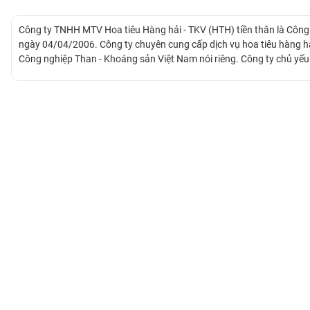
Công ty TNHH MTV Hoa tiêu Hàng hải - TKV (HTH) tiền thân là Công 
BẤT
ngày 04/04/2006. Công ty chuyên cung cấp dịch vụ hoa tiêu hàng h
ĐỘNG
Công nghiệp Than - Khoáng sản Việt Nam nói riêng. Công ty chủ yếu 
SẢN
trên tuyến dẫn tàu Cẩm Phả, Quảng Ninh. Ngày 23/07/2021, HTH chí
TÀI
CHÍNH
HÀNG
HÓA
KINH
TẾ
THẾ