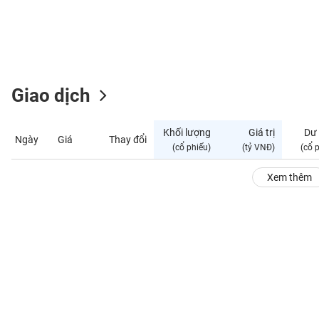
GIỚI
ĐÔNG
DƯƠNG
Giao dịch
TÀI
CHÍNH
Khối lượng
Giá trị
Dư
Ngày
Giá
Thay đổi
CÁ
(cổ phiếu)
(tỷ VNĐ)
(cổ 
NHÂN
Xem thêm
PHÂN
TÍCH
VIETSTOCKFINANCE
VĨ
MÔ