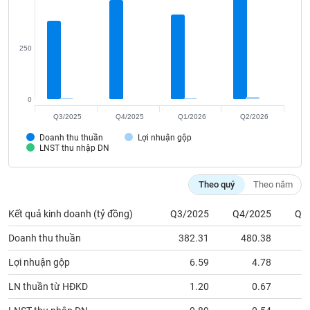
Tất cả
Cổ phiếu
Chỉ số
Chứng chỉ quỹ
Chứng q
Lãnh
250
đạo
(-)
Tất cả
Người nội bộ
Người liên quan
Cổ đông lớn
0
Q3/2025
Q4/2025
Q1/2026
Q2/2026
Tin
Doanh thu thuần
Lợi nhuận gộp
tức
LNST thu nhập DN
(-)
Theo quý
Theo năm
Bài
viết
Kết quả kinh doanh (tỷ đồng)
Q3/2025
Q4/2025
Q1
của
tác
Doanh thu thuần
382.31
480.38
4
giả
(-)
Lợi nhuận gộp
6.59
4.78
LN thuần từ HĐKD
1.20
0.67
Báo
cáo