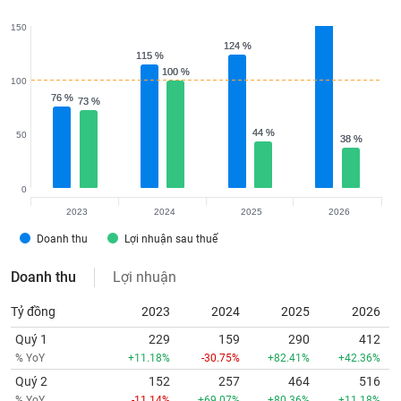
150
124 %
124 %
115 %
115 %
100 %
100 %
100
76 %
76 %
73 %
73 %
44 %
44 %
50
38 %
38 %
0
2023
2024
2025
2026
Doanh thu
Lợi nhuận sau thuế
Doanh thu
Lợi nhuận
Tỷ đồng
2023
2024
2025
2026
Quý 1
229
159
290
412
% YoY
+11.18%
-30.75%
+82.41%
+42.36%
Quý 2
152
257
464
516
% YoY
-11.14%
+69.07%
+80.36%
+11.18%