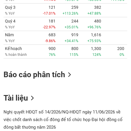
Quý 3
121
259
382
% YoY
-17.01%
+113.26%
+47.88%
Quý 4
181
244
480
% YoY
-22.97%
+35.01%
+96.76%
Năm
683
919
1,616
% YoY
-9.86%
+34.41%
+75.93%
Kế hoạch
900
800
1,300
200
% hoàn thành
76%
115%
124%
0%
Báo cáo phân tích
Tài liệu
Nghị quyết HĐQT số 14/2026/NQ-HĐQT ngày 11/06/2026 về
việc chốt danh sách cổ đông để tổ chức họp Đại hội đồng cổ
đông bất thường năm 2026