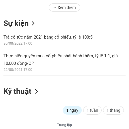
Tổng
VS-
quan
Xem thêm
SECTOR
Giao
Sự kiện
dịch
Tài
Trả cổ tức năm 2021 bằng cổ phiếu, tỷ lệ 100:5
chính
NĂNG
30/08/2022 17:00
Phân
LƯỢNG
tích
Thực hiện quyền mua cổ phiếu phát hành thêm, tỷ lệ 1:1, giá
kỹ
10,000 đồng/CP
thuật
22/08/2021 17:00
Hồ
NGUYÊN
sơ
VẬT
doanh
LIỆU
Kỹ thuật
nghiệp
Tin
tức
1 ngày
1 tuần
1 tháng
sự
CÔNG
kiện
NGHIỆP
Trung lập
Tài