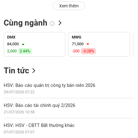
PHIẾU
Hủy
Xem thêm
niêm
yết
Cùng ngành
Theo
CÔNG
dõi
CỤ
đặc
DMX
MWG
ĐẦU
biệt
84,000
71,000
TƯ
2,000
2.44%
-200
-0.28%
Không
được
ký
Tin tức
XUẤT
quỹ
DỮ
LIỆU
Danh
HSV: Báo cáo quản trị công ty bán niên 2026
mục
29/07/2026 07:22
ETF
TIN
HSV: Báo cáo tài chính quý 2/2026
Cổ
MỚI
21/07/2026 10:58
phiếu
chi
Ngành
HSV: HSV - CBTT Bất thường khác
tiết
(-)
07/07/2026 07:07