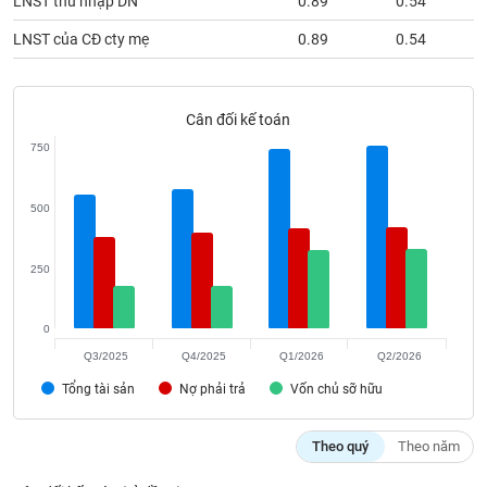
LNST thu nhập DN
0.89
0.54
phân
tích
LNST của CĐ cty mẹ
0.89
0.54
(-)
Thuật
Cân đối kế toán
ngữ
(-)
750
500
Dịch
vụ
(-)
250
Đào
0
tạo
Q3/2025
Q4/2025
Q1/2026
Q2/2026
Tổng tài sản
Nợ phải trả
Vốn chủ sỡ hữu
Sách
Theo quý
Theo năm
tài