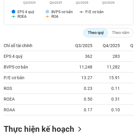
tài
Q3/2025
Q4/2025
Q1/2026
Q2/2026
chính
EPS 4 quý
BVPS cơ bản
P/E cơ bản
ROEA
ROA
Theo quý
Theo năm
Chỉ số tài chính
Q3/2025
Q4/2025
Q1
EPS 4 quý
362
283
BVPS cơ bản
11,248
11,282
2
P/E cơ bản
13.27
15.91
ROS
0.23
0.11
ROEA
0.50
0.31
ROAA
0.17
0.10
Thực hiện kế hoạch