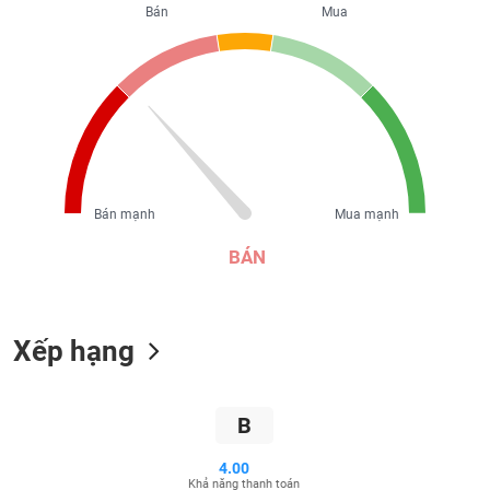
Bán
Mua
liệu
Tâm
lý
TIÊU
thị
DÙNG
trường
KHÔNG
THIẾT
YẾU
Bán mạnh
Mua mạnh
BÁN
TIÊU
DÙNG
THIẾT
Xếp hạng
YẾU
B
4.00
CHĂM
Khả năng thanh toán