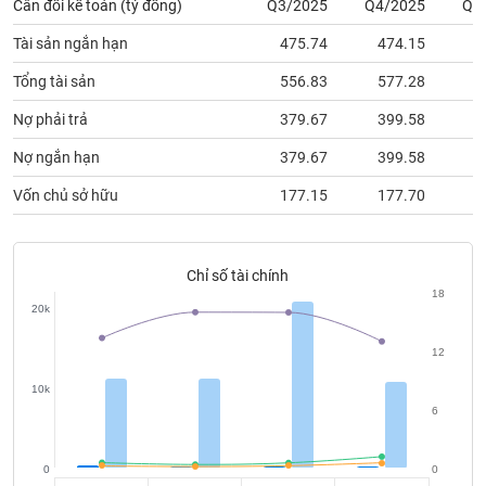
chính
Cân đối kế toán (tỷ đồng)
Q3/2025
Q4/2025
Q1
Tài sản ngắn hạn
475.74
474.15
6
Tổng tài sản
556.83
577.28
7
Công
Nợ phải trả
379.67
399.58
4
cụ
đầu
Nợ ngắn hạn
379.67
399.58
4
tư
Vốn chủ sở hữu
177.15
177.70
3
Chỉ số tài chính
Truyền
18
thông
20k
tài
chính
12
10k
6
Dữ
liệu
0
0