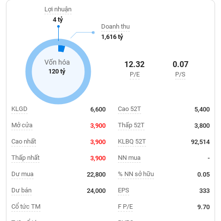
Giá
tích
Lợi nhuận
Đặt
4 tỷ
Biểu
lệnh
Doanh thu
đồ
ĐÔNG
1,616 tỷ
Nước
tài
DƯƠNG
ngoài
chính
Vốn hóa
12.32
0.07
Tự
120 tỷ
P/E
P/S
TÀI
doanh
CHÍNH
Ảnh
CÁ
hưởng
NHÂN
KLGD
Cao 52T
6,600
5,400
chỉ
số
Mở cửa
Thấp 52T
3,900
3,800
Biến
Cao nhất
KLBQ 52T
3,900
92,514
PHÂN
động
TÍCH
Thấp nhất
NN mua
3,900
-
cổ
VIETSTOCKFINANCE
phiếu
Dư mua
% NN sở hữu
22,800
0.05
Giao
Dư bán
EPS
24,000
333
dịch
Cổ tức TM
F P/E
9.70
VĨ
nội
MÔ
bộ