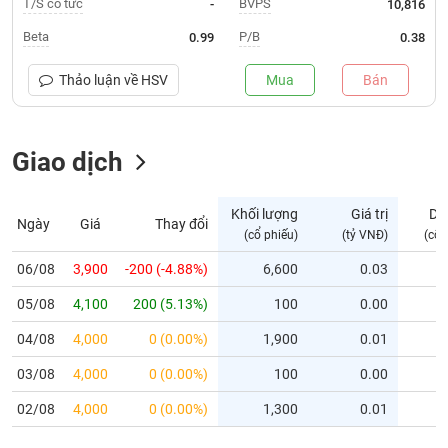
T/S cổ tức
BVPS
-
10,816
Trạng
Beta
P/B
0.99
0.38
thái
NGÀNH
cổ
Thảo luận về
HSV
Mua
Bán
phiếu
Quy
Giao dịch
DOANH
mô
NGHIỆP
thị
trường
Khối lượng
Giá trị
Dư
Ngày
Giá
Thay đổi
Niêm
(cổ phiếu)
(tỷ VNĐ)
(cổ 
CỔ
yết
PHIẾU
06/08
3,900
-200 (-4.88%)
6,600
0.03
Niêm
05/08
yết
4,100
200 (5.13%)
100
0.00
mới
PHÁI
04/08
4,000
0 (0.00%)
1,900
0.01
Niêm
SINH
03/08
4,000
0 (0.00%)
100
0.00
yết
bổ
02/08
4,000
0 (0.00%)
1,300
0.01
sung
TRÁI