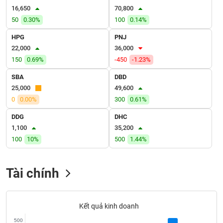
VỤ
16,650
70,800
TRUYỀN
50
0.30%
100
0.14%
THÔNG
HPG
PNJ
22,000
36,000
150
0.69%
-450
-1.23%
TIỆN
SBA
DBD
ÍCH
25,000
49,600
0
0.00%
300
0.61%
DDG
DHC
1,100
35,200
BẤT
100
10%
500
1.44%
ĐỘNG
SẢN
Tài chính
Mã
chứng
khoán
(-)
Kết quả kinh doanh
500