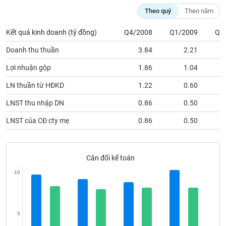
Tất cả
Cổ phiếu
Chỉ số
Chứng chỉ quỹ
Chứng q
Theo quý
Theo năm
Lãnh
Kết quả kinh doanh (tỷ đồng)
Q4/2008
Q1/2009
Q2
đạo
(-)
Doanh thu thuần
3.84
2.21
Tất cả
Người nội bộ
Người liên quan
Cổ đông lớn
Lợi nhuận gộp
1.86
1.04
LN thuần từ HĐKD
1.22
0.60
Tin
tức
LNST thu nhập DN
0.86
0.50
(-)
LNST của CĐ cty mẹ
0.86
0.50
Bài
viết
của
Cân đối kế toán
tác
10
giả
(-)
Báo
5
cáo