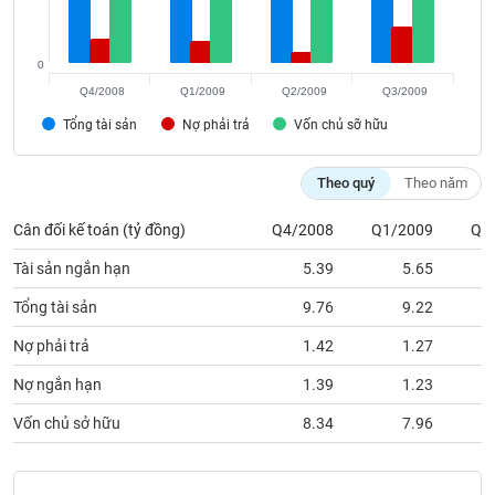
phân
tích
(-)
0
Q4/2008
Q1/2009
Q2/2009
Q3/2009
Thuật
Tổng tài sản
Nợ phải trả
Vốn chủ sỡ hữu
ngữ
(-)
Theo quý
Theo năm
Dịch
Cân đối kế toán (tỷ đồng)
Q4/2008
Q1/2009
Q2
vụ
(-)
Tài sản ngắn hạn
5.39
5.65
Tổng tài sản
9.76
9.22
Đào
Nợ phải trả
1.42
1.27
tạo
Nợ ngắn hạn
1.39
1.23
Vốn chủ sở hữu
8.34
7.96
Sách
tài