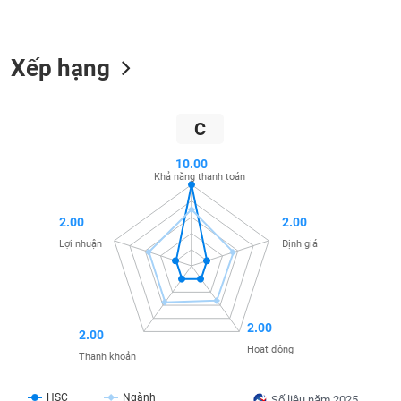
liệu
Tâm
Xếp hạng
lý
TIÊU
thị
DÙNG
trường
KHÔNG
C
THIẾT
YẾU
10.00
Khả năng thanh toán
2.00
2.00
TIÊU
Lợi nhuận
Định giá
DÙNG
THIẾT
YẾU
2.00
2.00
Hoạt động
Thanh khoản
CHĂM
HSC
Ngành
Số liệu năm 2025