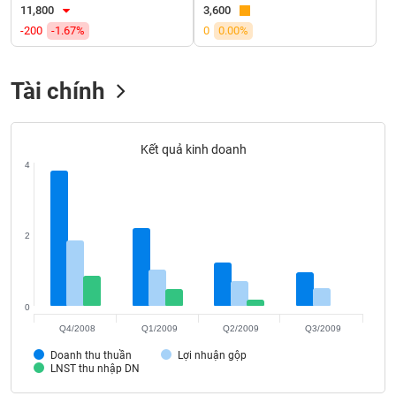
VỤ
11,800
3,600
TRUYỀN
-200
-1.67%
0
0.00%
THÔNG
Tài chính
TIỆN
Kết quả kinh doanh
ÍCH
4
2
BẤT
ĐỘNG
SẢN
0
Mã
Q4/2008
Q1/2009
Q2/2009
Q3/2009
chứng
khoán
Doanh thu thuần
Lợi nhuận gộp
(-)
LNST thu nhập DN