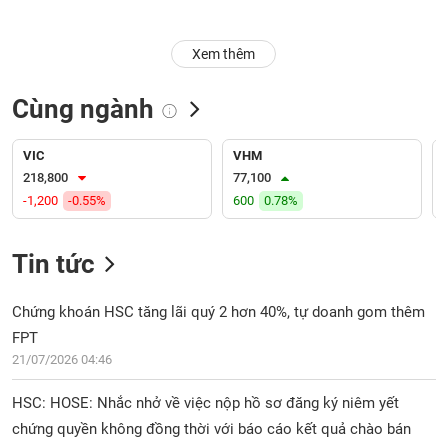
Trạng
Xem thêm
thái
NGÀNH
cổ
phiếu
Cùng ngành
Quy
DOANH
mô
VIC
VHM
NGHIỆP
thị
218,800
77,100
trường
-1,200
-0.55%
600
0.78%
Niêm
CỔ
yết
Tin tức
PHIẾU
Niêm
yết
Chứng khoán HSC tăng lãi quý 2 hơn 40%, tự doanh gom thêm
mới
FPT
PHÁI
Niêm
SINH
21/07/2026 04:46
yết
bổ
HSC: HOSE: Nhắc nhở về việc nộp hồ sơ đăng ký niêm yết
sung
chứng quyền không đồng thời với báo cáo kết quả chào bán
TRÁI