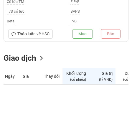
Giá
Cổ tức TM
F P/E
tích
Đặt
T/S cổ tức
BVPS
Biểu
lệnh
đồ
ĐÔNG
Beta
P/B
Nước
tài
DƯƠNG
ngoài
chính
Thảo luận về
HSC
Mua
Bán
Tự
TÀI
doanh
CHÍNH
Giao dịch
Ảnh
CÁ
hưởng
NHÂN
chỉ
Khối lượng
Giá trị
Dư 
số
Ngày
Giá
Thay đổi
(cổ phiếu)
(tỷ VNĐ)
(cổ p
Biến
PHÂN
động
TÍCH
cổ
VIETSTOCKFINANCE
phiếu
Giao
dịch
VĨ
nội
MÔ
bộ