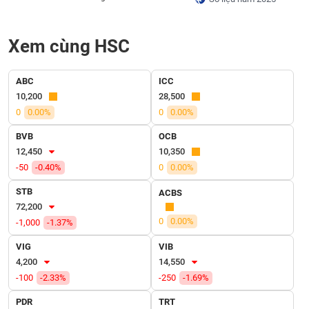
SÓC
SỨC
KHỎE
Xem cùng HSC
ABC
ICC
10,200
28,500
TÀI
0
0.00%
0
0.00%
CHÍNH
BVB
OCB
12,450
10,350
-50
-0.40%
0
0.00%
CÔNG
STB
ACBS
NGHỆ
72,200
THÔNG
0
0.00%
-1,000
-1.37%
TIN
VIG
VIB
4,200
14,550
-100
-2.33%
-250
-1.69%
DỊCH
PDR
TRT