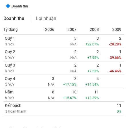
Doanh thu
Doanh thu
Lợi nhuận
Tỷ đồng
2006
2007
2008
2009
Quý 1
3
3
2
% YoY
N/A
+22.07%
-28.28%
Quý 2
2
2
1
% YoY
N/A
+7.95%
-39.66%
Quý 3
2
2
1
% YoY
N/A
+7.53%
-46.46%
Quý 4
3
3
4
% YoY
N/A
+17.15%
+14.54%
Năm
8
10
11
% YoY
N/A
+15.67%
+13.39%
Kế hoạch
11
% hoàn thành
0%