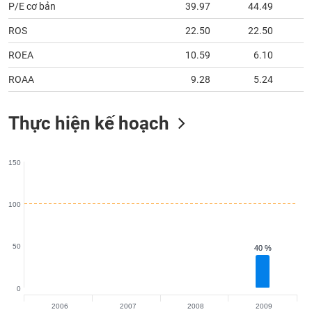
tài
P/E cơ bản
39.97
44.49
chính
ROS
22.50
22.50
ROEA
10.59
6.10
ROAA
9.28
5.24
Thực hiện kế hoạch
150
100
50
40 %
40 %
0
2006
2007
2008
2009