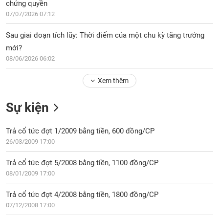
PHIẾU
Hủy
chứng quyền
niêm
07/07/2026 07:12
yết
Sau giai đoạn tích lũy: Thời điểm của một chu kỳ tăng trưởng
Theo
CÔNG
mới?
dõi
CỤ
08/06/2026 06:02
đặc
ĐẦU
biệt
TƯ
Xem thêm
Không
được
Sự kiện
ký
XUẤT
quỹ
DỮ
LIỆU
Trả cổ tức đợt 1/2009 bằng tiền, 600 đồng/CP
Danh
mục
26/03/2009 17:00
ETF
Trả cổ tức đợt 5/2008 bằng tiền, 1100 đồng/CP
TIN
Cổ
MỚI
08/01/2009 17:00
phiếu
chi
Trả cổ tức đợt 4/2008 bằng tiền, 1800 đồng/CP
Ngành
tiết
(-)
07/12/2008 17:00