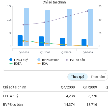
chính
Chỉ số tài chính
15k
75
10k
50
Công
cụ
5k
25
đầu
tư
0
0
Q4/2008
Q1/2009
Q2/2009
Q3/2009
EPS 4 quý
BVPS cơ bản
P/E cơ bản
Truyền
ROEA
ROA
thông
tài
Theo quý
Theo năm
chính
Chỉ số tài chính
Q4/2008
Q1/2009
Q2
EPS 4 quý
4,238
3,770
Dữ
BVPS cơ bản
14,374
13,716
1
liệu