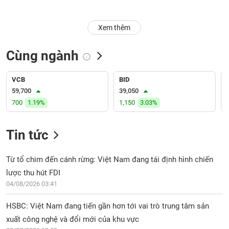
Trạng
Xem thêm
thái
NGÀNH
cổ
phiếu
Cùng ngành
Quy
DOANH
mô
VCB
BID
NGHIỆP
thị
59,700
39,050
trường
700
1.19%
1,150
3.03%
Niêm
CỔ
yết
Tin tức
PHIẾU
Niêm
yết
Từ tổ chim đến cánh rừng: Việt Nam đang tái định hình chiến
mới
lược thu hút FDI
PHÁI
Niêm
SINH
04/08/2026 03:41
yết
bổ
HSBC: Việt Nam đang tiến gần hơn tới vai trò trung tâm sản
sung
xuất công nghệ và đổi mới của khu vực
TRÁI