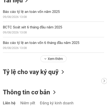
Tài liệu
Tất cả
Cổ phiếu
Chỉ số
Chứng chỉ quỹ
Chứng q
Báo cáo tỷ lệ an toàn vốn năm 2025
Lãnh
09/08/2026 13:08
đạo
(-)
BCTC Soát xét 6 tháng đầu năm 2025
Tất cả
Người nội bộ
Người liên quan
Cổ đông lớn
09/08/2026 13:08
Báo cáo tỷ lệ an toàn vốn 6 tháng đầu năm 2025
Tin
tức
09/08/2026 13:08
(-)
Xem thêm
Bài
Tỷ lệ cho vay ký quỹ
viết
của
tác
giả
(-)
Thông tin cơ bản
Báo
Liên hệ
Niêm yết
Đăng ký kinh doanh
cáo