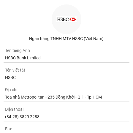
phân
tích
(-)
Thuật
ngữ
Ngân hàng TNHH MTV HSBC (Việt Nam)
(-)
Tên tiếng Anh
HSBC Bank Limited
Dịch
vụ
(-)
Tên viết tắt
HSBC
Đào
Địa chỉ
tạo
Tòa nhà Metropolitan - 235 Đồng Khởi - Q.1 - Tp.HCM
Điện thoại
(84.28) 3829 2288
Sách
tài
Fax