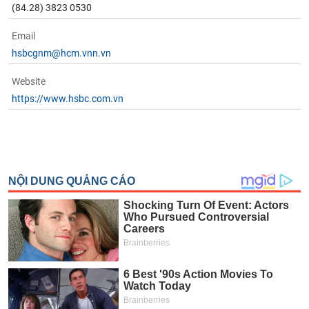
chính
(84.28) 3823 0530
Email
hsbcgnm@hcm.vnn.vn
Công
Website
cụ
đầu
https://www.hsbc.com.vn
tư
Truyền
thông
tài
chính
Dữ
liệu