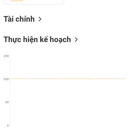
SÓC
SỨC
KHỎE
Tài chính
Thực hiện kế hoạch
TÀI
CHÍNH
150
CÔNG
100
NGHỆ
THÔNG
TIN
50
0
DỊCH