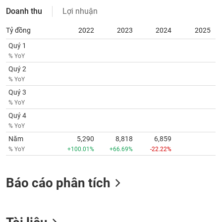
VỤ
Doanh thu
Lợi nhuận
TRUYỀN
THÔNG
Tỷ đồng
2022
2023
2024
2025
Quý 1
% YoY
Quý 2
TIỆN
% YoY
ÍCH
Quý 3
% YoY
Quý 4
% YoY
BẤT
Năm
5,290
8,818
6,859
ĐỘNG
% YoY
+100.01%
+66.69%
-22.22%
SẢN
Báo cáo phân tích
Mã
chứng
khoán
(-)