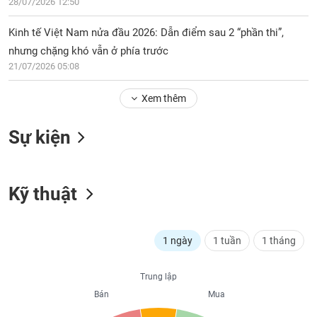
PHIẾU
28/07/2026 12:50
Hủy
niêm
Kinh tế Việt Nam nửa đầu 2026: Dẫn điểm sau 2 “phần thi”,
yết
nhưng chặng khó vẫn ở phía trước
Theo
CÔNG
21/07/2026 05:08
dõi
CỤ
đặc
ĐẦU
Xem thêm
biệt
TƯ
Không
Sự kiện
được
ký
XUẤT
quỹ
DỮ
LIỆU
Kỹ thuật
Danh
mục
ETF
TIN
1 ngày
1 tuần
1 tháng
Cổ
MỚI
phiếu
chi
Trung lập
Ngành
tiết
Bán
Mua
(-)