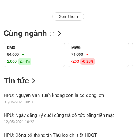
Trạng
Xem thêm
thái
NGÀNH
cổ
phiếu
Cùng ngành
Quy
DOANH
mô
DMX
MWG
NGHIỆP
thị
84,000
71,000
trường
2,000
2.44%
-200
-0.28%
Niêm
CỔ
yết
Tin tức
PHIẾU
Niêm
yết
HPU: Nguyễn Văn Tuấn không còn là cổ đông lớn
mới
31/05/2021 03:15
PHÁI
Niêm
SINH
HPU: Ngày đăng ký cuối cùng trả cổ tức bằng tiền mặt
yết
12/05/2021 10:23
bổ
sung
TRÁI
HPU: Công bố thông tin Thù lao chi tiết HĐQT