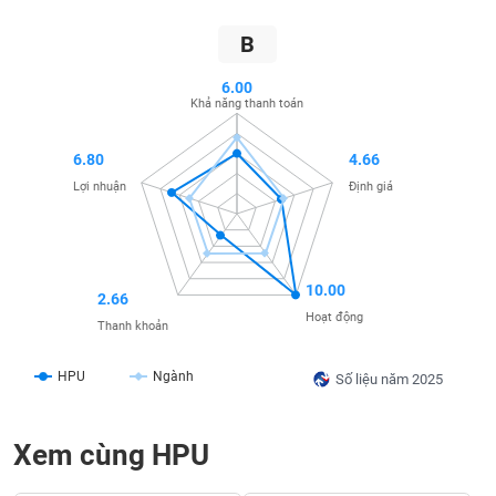
liệu
B
Tâm
lý
6.00
TIÊU
Khả năng thanh toán
thị
DÙNG
trường
KHÔNG
6.80
4.66
THIẾT
YẾU
Lợi nhuận
Định giá
10.00
TIÊU
2.66
Hoạt động
DÙNG
Thanh khoản
THIẾT
YẾU
HPU
Ngành
Số liệu năm 2025
Xem cùng HPU
CHĂM