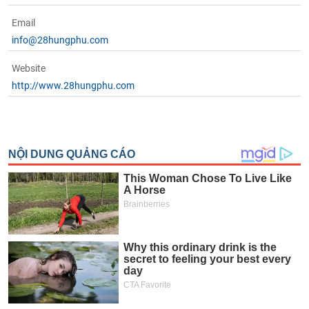
tài
chính
Email
info@28hungphu.com
Website
http://www.28hungphu.com