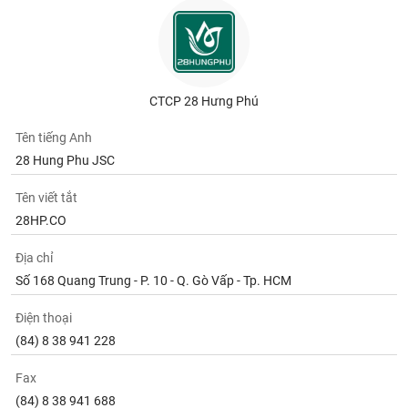
chính
Công
CTCP 28 Hưng Phú
cụ
đầu
Tên tiếng Anh
tư
28 Hung Phu JSC
Tên viết tắt
28HP.CO
Truyền
thông
Địa chỉ
tài
Số 168 Quang Trung - P. 10 - Q. Gò Vấp - Tp. HCM
chính
Điện thoại
(84) 8 38 941 228
Dữ
Fax
liệu
(84) 8 38 941 688