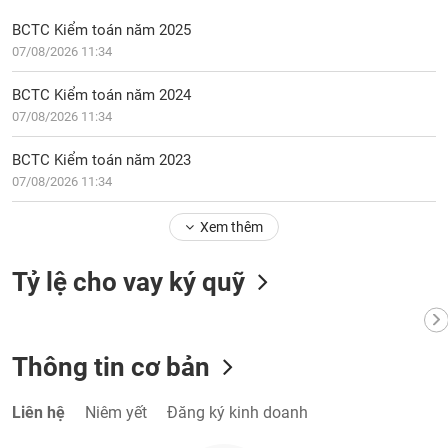
phân
tích
BCTC Kiểm toán năm 2025
(-)
07/08/2026 11:34
BCTC Kiểm toán năm 2024
Thuật
07/08/2026 11:34
ngữ
(-)
BCTC Kiểm toán năm 2023
07/08/2026 11:34
Dịch
vụ
Xem thêm
(-)
Tỷ lệ cho vay ký quỹ
Đào
tạo
Thông tin cơ bản
Sách
Liên hệ
Niêm yết
Đăng ký kinh doanh
tài