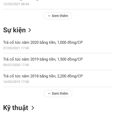
PHIẾU
Hủy
12/05/2021 08:44
niêm
yết
Xem thêm
Theo
CÔNG
dõi
Sự kiện
CỤ
đặc
ĐẦU
biệt
TƯ
Trả cổ tức năm 2020 bằng tiền, 1,000 đồng/CP
Không
27/05/2021 17:00
được
ký
XUẤT
Trả cổ tức năm 2019 bằng tiền, 1,500 đồng/CP
quỹ
DỮ
09/07/2020 17:00
LIỆU
Danh
mục
Trả cổ tức năm 2018 bằng tiền, 2,200 đồng/CP
ETF
14/05/2019 17:00
TIN
Cổ
MỚI
Xem thêm
phiếu
chi
Ngành
Kỹ thuật
tiết
(-)