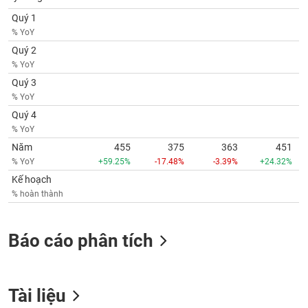
Tất cả
Cổ phiếu
Chỉ số
Chứng chỉ quỹ
Chứng q
Quý 1
% YoY
Lãnh
Quý 2
đạo
(-)
% YoY
Quý 3
Tất cả
Người nội bộ
Người liên quan
Cổ đông lớn
% YoY
Quý 4
Tin
% YoY
tức
Năm
455
375
363
451
(-)
% YoY
+59.25%
-17.48%
-3.39%
+24.32%
Kế hoạch
Bài
% hoàn thành
viết
của
tác
Báo cáo phân tích
giả
(-)
Báo
Tài liệu
cáo