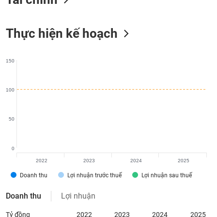
VỤ
TRUYỀN
THÔNG
Thực hiện kế hoạch
150
TIỆN
ÍCH
100
50
BẤT
ĐỘNG
0
SẢN
2022
2023
2024
2025
Mã
Doanh thu
Lợi nhuận trước thuế
Lợi nhuận sau thuế
chứng
khoán
Doanh thu
Lợi nhuận
(-)
Tỷ đồng
2022
2023
2024
2025