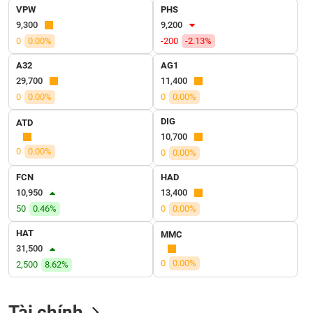
SÓC
VPW
PHS
SỨC
9,300
9,200
KHỎE
0
0.00%
-200
-2.13%
A32
AG1
29,700
11,400
0
0.00%
0
0.00%
TÀI
CHÍNH
DIG
ATD
10,700
0
0.00%
0
0.00%
FCN
HAD
CÔNG
10,950
13,400
NGHỆ
50
0.46%
0
0.00%
THÔNG
TIN
HAT
MMC
31,500
0
0.00%
2,500
8.62%
DỊCH
Tài chính