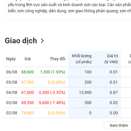
GIỚI
yếu trong lĩnh vực sản xuất và kinh doanh sơn các loại. Các sản ph
biển; sơn công nghiệp, dân dụng; sơn giao thông phản quang; sơn c
ĐÔNG
DƯƠNG
Giao dịch
TÀI
CHÍNH
Khối lượng
Giá trị
Ngày
Giá
Thay đổi
CÁ
(cổ phiếu)
(tỷ VNĐ)
(
NHÂN
06/08
68,600
1,300 (1.93%)
100
0.01
05/08
67,300
0 (0.00%)
200
0.01
PHÂN
TÍCH
04/08
67,000
-2,300 (-3.32%)
12,900
0.87
VIETSTOCKFINANCE
03/08
69,300
-5,600 (-7.48%)
300
0.02
02/08
74,900
0 (0.00%)
0
0.00
VĨ
Xem thêm
MÔ