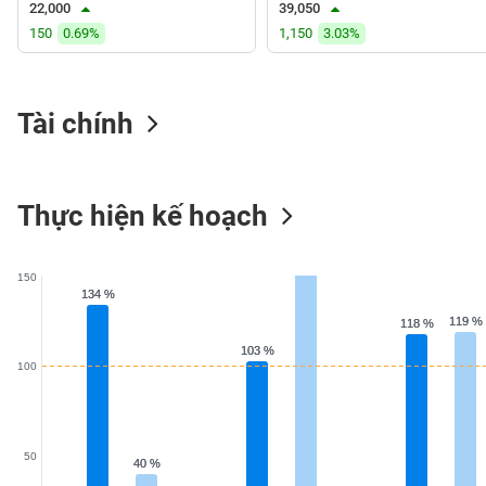
22,000
39,050
VS-
150
0.69%
1,150
3.03%
SECTOR
Tài chính
NĂNG
LƯỢNG
Thực hiện kế hoạch
150
134 %
134 %
NGUYÊN
VẬT
119 %
119 %
118 %
118 %
LIỆU
103 %
103 %
100
CÔNG
50
40 %
40 %
NGHIỆP