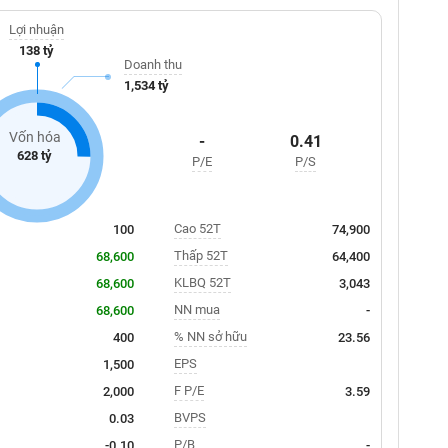
Lợi nhuận
138 tỷ
Doanh thu
1,534 tỷ
Vốn hóa
-
0.41
628 tỷ
P/E
P/S
Cao 52T
100
74,900
Thấp 52T
68,600
64,400
KLBQ 52T
68,600
3,043
NN mua
68,600
-
% NN sở hữu
400
23.56
EPS
1,500
F P/E
2,000
3.59
BVPS
0.03
P/B
-0.10
-