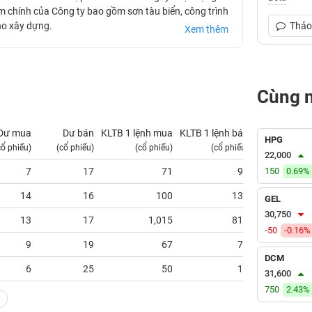
ẩm chính của Công ty bao gồm sơn tàu biển, công trình
ho xây dựng.
Thảo 
Xem thêm
Cùng 
Dư mua
Dư bán
KLTB 1 lệnh mua
KLTB 1 lệnh bán
NN mua
HPG
cổ phiếu)
(cổ phiếu)
(cổ phiếu)
(cổ phiếu)
(tỷ VNĐ)
22,000
7
17
71
94
150
0.69%
0.00
14
16
100
138
0.00
GEL
30,750
13
17
1,015
818
0.00
-50
-0.16%
9
19
67
79
0.00
DCM
6
25
50
16
0.00
31,600
750
2.43%