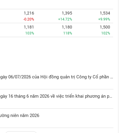
1,216
1,395
1,534
-0.20%
+14.72%
+9.99%
1,181
1,180
1,500
103%
118%
102%
Nghị quyết HĐQT số 04/NQ-HĐQT ngày 06/07/2026 của Hội đồng quản trị Công ty Cổ phần Sơn Hải Phòng về việc thông qua việc chốt danh sách cổ đông để thực hiện quyền nhận cổ tức bằng cổ phiếu năm 2025
Nghị quyết HĐQT số 03/NQ-HĐQT ngày 16 tháng 6 năm 2026 về việc triển khai phương án phát hành cổ phiếu để trả cổ tức năm 2025
hường niên năm 2026