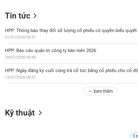
Tin tức
NGÀNH
HPP: Thông báo thay đổi số lượng cổ phiếu có quyền biểu quyết
31/07/2026 09:57
DOANH
HPP: Báo cáo quản trị công ty bán niên 2026
NGHIỆP
28/07/2026 09:48
HPP: Ngày đăng ký cuối cùng trả cổ tức bằng cổ phiếu cho cổ đ
13/07/2026 09:31
CỔ
PHIẾU
Xem thêm
PHÁI
Kỹ thuật
SINH
TRÁI
1 