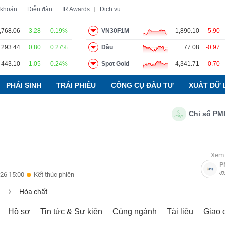
 khoán
Diễn đàn
IR Awards
Dịch vụ
,768.06
3.28
0.19%
VN30F1M
1,890.10
-5.90
293.44
0.80
0.27%
Dầu
77.08
-0.97
o
Tin tức
Báo cáo phân tích
Thuật ngữ
Dịch vụ
443.10
1.05
0.24%
Spot Gold
4,341.71
-0.70
PHÁI SINH
TRÁI PHIẾU
CÔNG CỤ ĐẦU TƯ
XUẤT DỮ 
Chỉ số PMI ngàn
Xem 
P
26 15:00
Kết thúc phiên
u
Hóa chất
Hồ sơ
Tin tức & Sự kiện
Cùng ngành
Tài liệu
Giao 