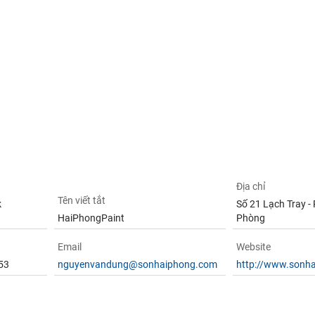
Địa chỉ
Tên viết tắt
k
Số 21 Lạch Tray - 
HaiPhongPaint
Phòng
Email
Website
53
nguyenvandung@sonhaiphong.com
http://www.sonh