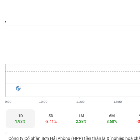
BẤT
ĐỘNG
SẢN
TÀI
CHÍNH
HÀNG
HÓA
9:00
10:00
11:00
12:00
KINH
TẾ
1D
5D
1M
6M
1.93%
-8.41%
2.38%
3.68%
-
THẾ
Công ty Cổ phần Sơn Hải Phòng (HPP) tiền thân là Xí nghiệp hoá c