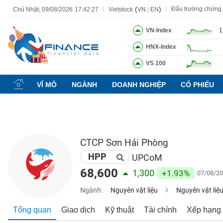
(
)
Đấu trường chứng
Chủ Nhật, 09/08/2026
17:42:28
Vietstock
VN
|
EN
VN-Index
1
HNX-Index
Tất cả
Tính năng
Ngành
Mã chứng khoán
Lãnh đạ
VS 100
Tính
năng
VĨ MÔ
NGÀNH
DOANH NGHIỆP
CỔ PHIẾU
(-)
VIETSTOCK
CTCP Sơn Hải Phòng
HPP
CHỨNG
UPCoM
KHOÁN
68,600
1,300
+1.93%
07/08/20
Ngành:
Nguyên vật liệu
Nguyên vật liệ
DOANH
Tổng quan
Giao dịch
Kỹ thuật
Tài chính
Xếp hạng
NGHIỆP