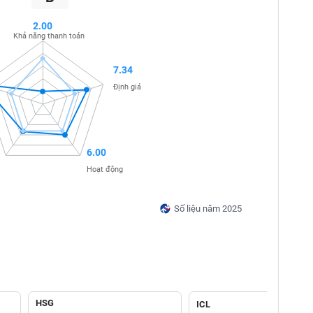
2.00
Khả năng thanh toán
7.34
Định giá
6.00
Hoạt động
Số liệu năm 2025
HSG
ICL