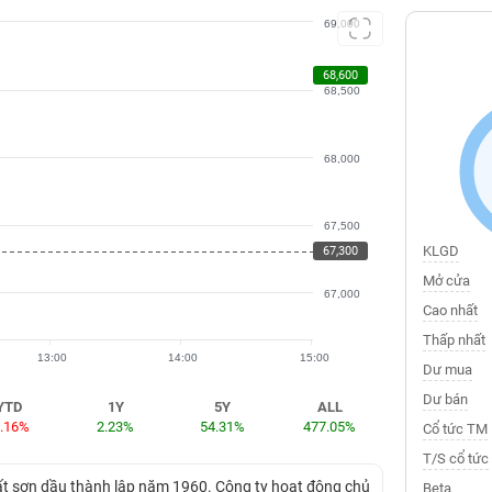
69,000
68,600
68,500
68,000
67,500
KLGD
67,300
Mở cửa
67,000
Cao nhất
Thấp nhất
13:00
14:00
15:00
Dư mua
Dư bán
YTD
1Y
5Y
ALL
0.16%
2.23%
54.31%
477.05%
Cổ tức TM
T/S cổ tức
hất sơn dầu thành lập năm 1960. Công ty hoạt động chủ
Beta