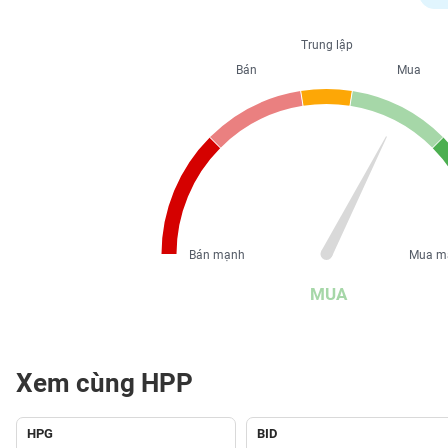
PHIẾU
Trung lập
Bán
Mua
CÔNG
CỤ
ĐẦU
TƯ
XUẤT
DỮ
Bán mạnh
Mua m
LIỆU
MUA
TIN
MỚI
Xem cùng HPP
Ngành
(-)
HPG
BID