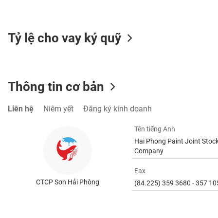
SÓC
SỨC
KHỎE
Tỷ lệ cho vay ký quỹ
TÀI
Thông tin cơ bản
CHÍNH
Liên hệ
Niêm yết
Đăng ký kinh doanh
Tên tiếng Anh
CÔNG
Hai Phong Paint Joint Stoc
NGHỆ
Company
THÔNG
TIN
Fax
CTCP Sơn Hải Phòng
(84.225) 359 3680 - 357 10
DỊCH