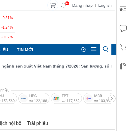
9+
Đăng nhập
English
|
-0.31%
-1.24%
-0.02%
LIỆU
TIN MỚI
h sản xuất Việt Nam tháng 7/2026: Sản lượng, số lượng đơn đặt 
nhiều
NJ
HPG
FPT
MBB
V
153,560
122,188
117,662
103,997
dịch nội bộ
Trái phiếu