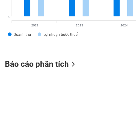
0
2022
2023
2024
TIÊU
DÙNG
Doanh thu
Lợi nhuận trước thuế
KHÔNG
THIẾT
YẾU
Báo cáo phân tích
TIÊU
DÙNG
THIẾT
YẾU
CHĂM