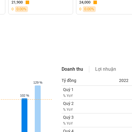
21,900
24,000
0
0.00%
0
0.00%
Doanh thu
Lợi nhuận
Tỷ đồng
2022
129 %
129 %
Quý 1
102 %
102 %
% YoY
Quý 2
% YoY
Quý 3
% YoY
Quý 4