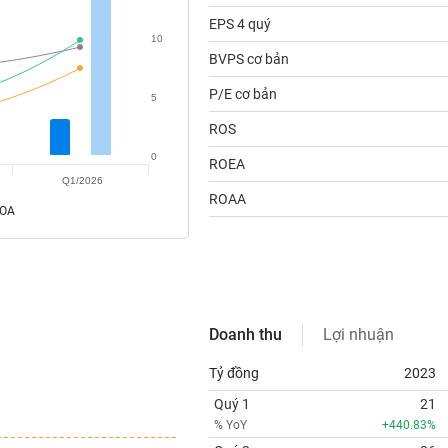
EPS 4 quý
10
BVPS cơ bản
P/E cơ bản
5
ROS
0
ROEA
Q1/2026
ROAA
ROA
Doanh thu
Lợi nhuận
Tỷ đồng
2023
Quý 1
21
% YoY
+440.83%