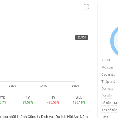
22,500
22,500
KLGD
Mở cửa
Cao nhất
Thấp nhất
13:00
14:00
15:00
Dư mua
Dư bán
YTD
1Y
5Y
ALL
5.7%
31.58%
-35.53%
186.18%
Cổ tức TM
T/S cổ tức
c hợp nhất thành Công ty Dịch vụ - Du lịch Hội An. Năm
Beta