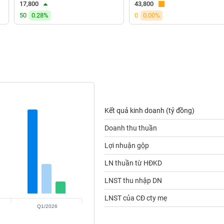
17,800
43,800
50
0.28%
0
0.00%
Kết quả kinh doanh (tỷ đồng)
Doanh thu thuần
Lợi nhuận gộp
LN thuần từ HĐKD
LNST thu nhập DN
LNST của CĐ cty mẹ
Q1/2026