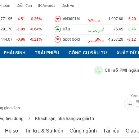
 khoán
Diễn đàn
IR Awards
Dịch vụ
,771.95
-4.51
-0.25%
VN30F1M
1,907.60
-6.20
291.70
-1.89
-0.64%
Dầu
75.45
0.46
o
Tin tức
Báo cáo phân tích
Thuật ngữ
Dịch vụ
444.07
-0.96
-0.21%
Spot Gold
4,257.20
-8.12
PHÁI SINH
TRÁI PHIẾU
CÔNG CỤ ĐẦU TƯ
XUẤT DỮ 
Chỉ số PMI ngành sản
Xem 
P
g giao dịch
 vụ tiêu dùng
Khách sạn, nhà hàng và giải trí
Hồ sơ
Tin tức & Sự kiện
Cùng ngành
Tài liệu
Giao 