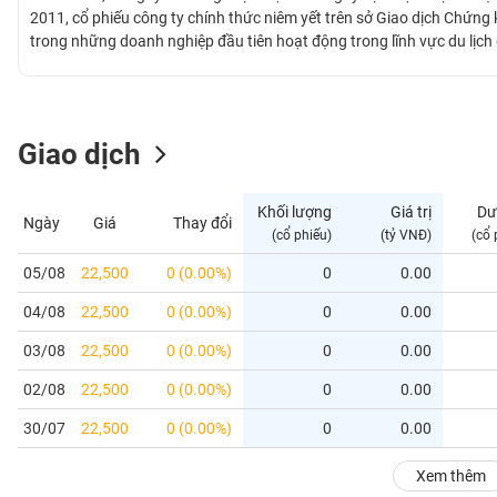
GIỚI
2011, cổ phiếu công ty chính thức niêm yết trên sở Giao dịch Chứn
trong những doanh nghiệp đầu tiên hoạt động trong lĩnh vực du lịch
bình quân 15%/năm. Phát huy lợi thế của con đường di sản miền Tr
ĐÔNG
hoạt động của công ty với 05 đơn vị trực thuộc ngày càng mở rộng,
DƯƠNG
và quốc tế.
Giao dịch
TÀI
CHÍNH
Khối lượng
Giá trị
Dư
Ngày
Giá
Thay đổi
CÁ
(cổ phiếu)
(tỷ VNĐ)
(cổ 
NHÂN
05/08
22,500
0 (0.00%)
0
0.00
04/08
22,500
0 (0.00%)
0
0.00
PHÂN
TÍCH
03/08
22,500
0 (0.00%)
0
0.00
VIETSTOCKFINANCE
02/08
22,500
0 (0.00%)
0
0.00
30/07
22,500
0 (0.00%)
0
0.00
VĨ
Xem thêm
MÔ