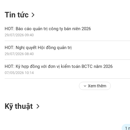
Tin tức
NGÀNH
HOT: Báo cáo quản trị công ty bán niên 2026
29/07/2026 09:40
DOANH
HOT: Nghị quyết Hội đồng quản trị
NGHIỆP
29/07/2026 08:40
HOT: Ký hợp đồng với đơn vị kiểm toán BCTC năm 2026
07/05/2026 10:14
CỔ
PHIẾU
Xem thêm
PHÁI
Kỹ thuật
SINH
TRÁI
1 