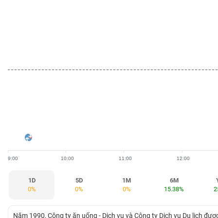
BẤT
ĐỘNG
SẢN
TÀI
CHÍNH
HÀNG
HÓA
9:00
10:00
11:00
12:00
KINH
TẾ
1D
5D
1M
6M
0%
0%
0%
15.38%
2
THẾ
Năm 1990, Công ty ăn uống - Dịch vụ và Công ty Dịch vụ Du lịch đượ