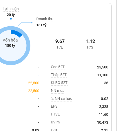
Lợi nhuận
20 tỷ
Doanh thu
161 tỷ
Vốn hóa
9.67
1.12
180 tỷ
P/E
P/S
Cao 52T
-
23,500
Thấp 52T
-
11,100
KLBQ 52T
22,500
36
NN mua
22,500
-
% NN sở hữu
-
0.02
EPS
-
2,328
F P/E
11.60
BVPS
-
10,473
P/B
0.02
2.15