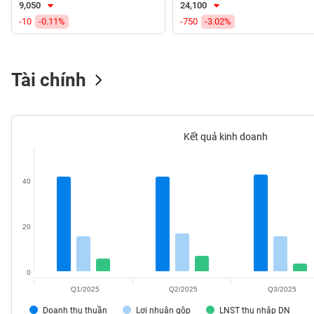
9,050
24,100
VS-
-10
-0.11%
-750
-3.02%
SECTOR
Tài chính
NĂNG
LƯỢNG
Kết quả kinh doanh
40
NGUYÊN
VẬT
LIỆU
20
0
Q1/2025
Q2/2025
Q3/2025
CÔNG
NGHIỆP
Doanh thu thuần
Lợi nhuận gộp
LNST thu nhập DN