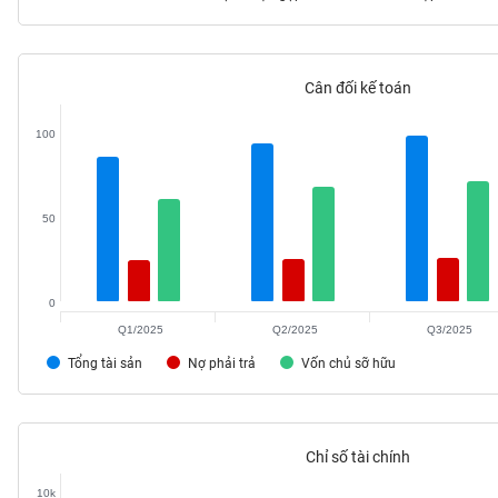
Cân đối kế toán
TIÊU
DÙNG
100
KHÔNG
THIẾT
YẾU
50
0
TIÊU
DÙNG
Q1/2025
Q2/2025
Q3/2025
THIẾT
Tổng tài sản
Nợ phải trả
Vốn chủ sỡ hữu
YẾU
Chỉ số tài chính
CHĂM
10k