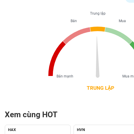
PHIẾU
Trung lập
Bán
Mua
CÔNG
CỤ
ĐẦU
TƯ
XUẤT
DỮ
Bán mạnh
Mua m
LIỆU
TRUNG LẬP
TIN
MỚI
Xem cùng HOT
Ngành
(-)
HAX
HVN