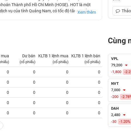
g khoán Thành phố Hồ Chí Minh (HOSE). HOT là một
 dịch vụ của tỉnh Quảng Nam, có tốc độ tăng trưởng
Thảo 
Xem thêm
ung cùng những chiến lược kinh doanh phù hợp, quy mô
 thương hiệu ngày càng được khẳng định ở trong nước
Cùng 
 mua
Dư bán
KLTB 1 lệnh mua
KLTB 1 lệnh bán
NN mua
VPL
phiếu)
(cổ phiếu)
(cổ phiếu)
(cổ phiếu)
(tỷ VNĐ)
79,200
0
0
0
0
-1,800
0.00
-2.
0
0
0
0
0.00
NVT
7,000
0
0
0
0
0.00
-200
-2.78
0
0
0
0
0.00
DAH
0
0
0
0
0.00
2,480
-30
-1.20%