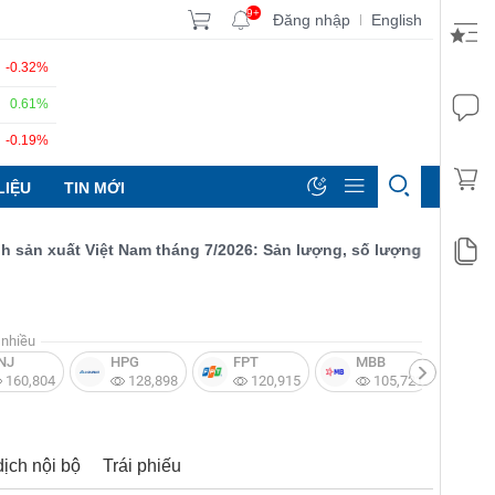
9+
Đăng nhập
English
|
-0.32%
0.61%
-0.19%
LIỆU
TIN MỚI
 xuất Việt Nam tháng 7/2026: Sản lượng, số lượng đơn đặt hàng 
nhiều
NJ
HPG
FPT
MBB
V
160,804
128,898
120,915
105,721
dịch nội bộ
Trái phiếu