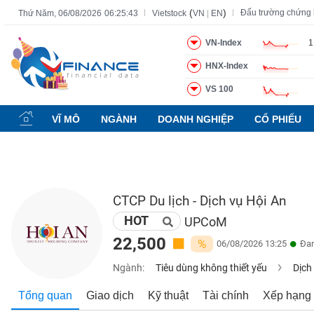
(
)
Đấu trường chứng
Thứ Năm, 06/08/2026
06:25:44
Vietstock
VN
|
EN
VN-Index
1
HNX-Index
Tất cả
Tính năng
Ngành
Mã chứng khoán
Lãnh đạ
VS 100
Tính
năng
VĨ MÔ
NGÀNH
DOANH NGHIỆP
CỔ PHIẾU
(-)
VIETSTOCK
CTCP Du lịch - Dịch vụ Hội An
HOT
CHỨNG
UPCoM
KHOÁN
22,500
%
06/08/2026 13:25
Đan
Ngành:
Tiêu dùng không thiết yếu
Dịch
DOANH
Tổng quan
Giao dịch
Kỹ thuật
Tài chính
Xếp hạng
NGHIỆP