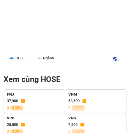
liệu
Tâm
lý
TIÊU
thị
DÙNG
trường
KHÔNG
THIẾT
YẾU
HOSE
Ngành
Xem cùng HOSE
TIÊU
DÙNG
THIẾT
PNJ
VNM
YẾU
37,900
58,600
0
0.00%
0
0.00%
VPB
VNS
25,500
7,500
CHĂM
0
0.00%
0
0.00%