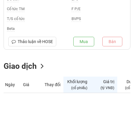
Giá
tích
Cổ tức TM
F P/E
Đặt
Biểu
lệnh
T/S cổ tức
BVPS
đồ
ĐÔNG
Nước
tài
DƯƠNG
Beta
ngoài
chính
Tự
Thảo luận về
HOSE
Mua
Bán
TÀI
doanh
CHÍNH
Ảnh
CÁ
hưởng
Giao dịch
NHÂN
chỉ
số
Khối lượng
Giá trị
Dư 
Ngày
Giá
Thay đổi
Biến
PHÂN
(cổ phiếu)
(tỷ VNĐ)
(cổ p
động
TÍCH
cổ
VIETSTOCKFINANCE
phiếu
Giao
dịch
VĨ
nội
MÔ
bộ