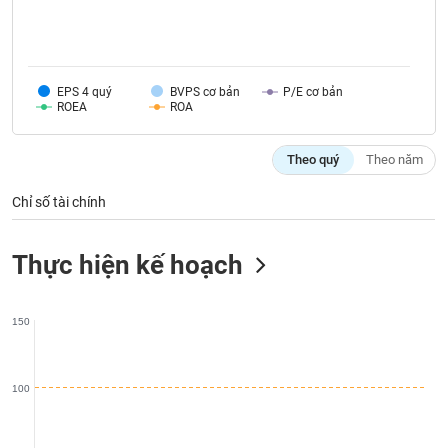
phân
tích
(-)
EPS 4 quý
BVPS cơ bản
P/E cơ bản
Thuật
ROEA
ROA
ngữ
(-)
Theo quý
Theo năm
Dịch
Chỉ số tài chính
vụ
(-)
Thực hiện kế hoạch
Đào
tạo
150
100
Sách
tài