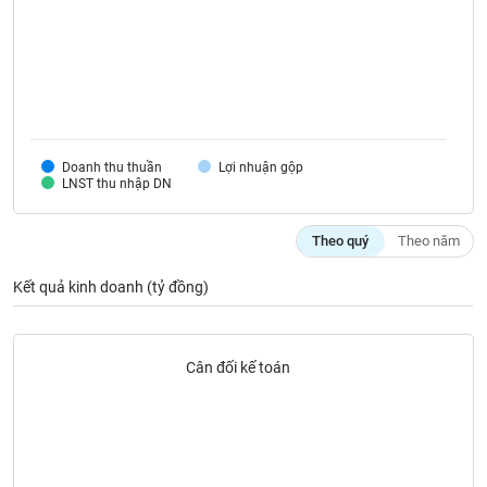
VỤ
TRUYỀN
THÔNG
TIỆN
Doanh thu thuần
Lợi nhuận gộp
LNST thu nhập DN
ÍCH
Theo quý
Theo năm
Kết quả kinh doanh (tỷ đồng)
BẤT
ĐỘNG
SẢN
Cân đối kế toán
Mã
chứng
khoán
(-)