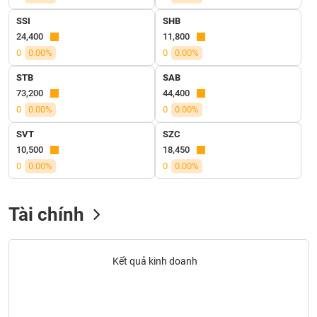
SÓC
SỨC
SSI
SHB
KHỎE
24,400
11,800
0
0.00%
0
0.00%
STB
SAB
73,200
44,400
TÀI
0
0.00%
0
0.00%
CHÍNH
SVT
SZC
10,500
18,450
0
0.00%
0
0.00%
CÔNG
NGHỆ
Tài chính
THÔNG
TIN
Kết quả kinh doanh
DỊCH