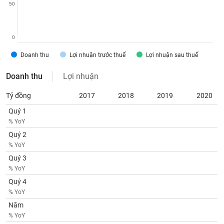
chính
50
0
Công
Doanh thu
Lợi nhuận trước thuế
Lợi nhuận sau thuế
cụ
đầu
Doanh thu
Lợi nhuận
tư
Tỷ đồng
2017
2018
2019
2020
Quý 1
% YoY
Truyền
Quý 2
thông
% YoY
tài
chính
Quý 3
% YoY
Quý 4
% YoY
Năm
Dữ
liệu
% YoY