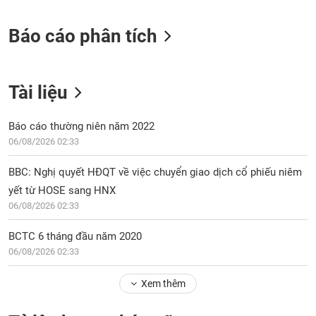
tài
chính
Báo cáo phân tích
Tài liệu
Báo cáo thường niên năm 2022
06/08/2026 02:33
BBC: Nghị quyết HĐQT về việc chuyển giao dịch cổ phiếu niêm
yết từ HOSE sang HNX
06/08/2026 02:33
BCTC 6 tháng đầu năm 2020
06/08/2026 02:33
Xem thêm