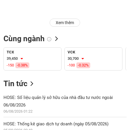
Trạng
thái
NGÀNH
cổ
Xem thêm
phiếu
Cùng ngành
Quy
DOANH
mô
NGHIỆP
thị
TCX
VCK
trường
39,450
30,700
-150
-0.38%
-100
-0.32%
Niêm
CỔ
yết
PHIẾU
Tin tức
Niêm
yết
mới
HOSE: Số liệu quản lý sở hữu của nhà đầu tư nước ngoài
PHÁI
Niêm
SINH
06/08/2026
yết
06/08/2026 01:22
bổ
sung
HOSE: Thống kê giao dịch tự doanh (ngày 05/08/2026)
TRÁI