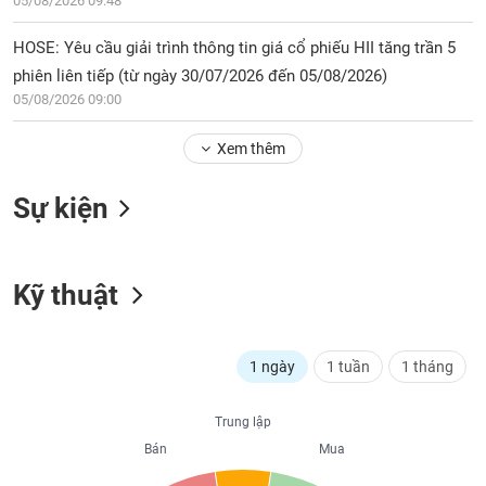
PHIẾU
05/08/2026 09:48
Hủy
niêm
HOSE: Yêu cầu giải trình thông tin giá cổ phiếu HII tăng trần 5
yết
phiên liên tiếp (từ ngày 30/07/2026 đến 05/08/2026)
Theo
CÔNG
05/08/2026 09:00
dõi
CỤ
đặc
ĐẦU
Xem thêm
biệt
TƯ
Không
Sự kiện
được
ký
XUẤT
quỹ
DỮ
LIỆU
Kỹ thuật
Danh
mục
ETF
TIN
1 ngày
1 tuần
1 tháng
Cổ
MỚI
phiếu
chi
Trung lập
Ngành
tiết
Bán
Mua
(-)