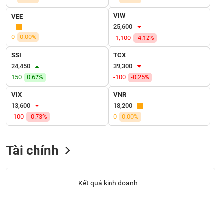
SÓC
SỨC
VIW
VEE
KHỎE
25,600
0
0.00%
-1,100
-4.12%
SSI
TCX
24,450
39,300
TÀI
150
0.62%
-100
-0.25%
CHÍNH
VIX
VNR
13,600
18,200
-100
-0.73%
0
0.00%
CÔNG
NGHỆ
Tài chính
THÔNG
TIN
Kết quả kinh doanh
DỊCH