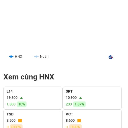
liệu
Tâm
lý
TIÊU
thị
DÙNG
trường
KHÔNG
THIẾT
YẾU
HNX
Ngành
Xem cùng HNX
TIÊU
DÙNG
THIẾT
L14
SRT
YẾU
19,800
10,900
1,800
10%
200
1.87%
TSD
VCT
3,500
8,600
CHĂM
0
0.00%
0
0.00%