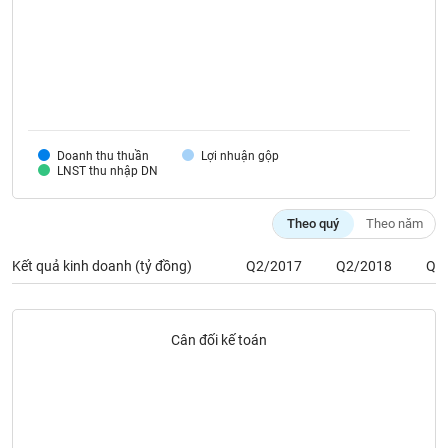
VỤ
TRUYỀN
THÔNG
TIỆN
Doanh thu thuần
Lợi nhuận gộp
ÍCH
LNST thu nhập DN
Theo quý
Theo năm
Kết quả kinh doanh (tỷ đồng)
Q2/2017
Q2/2018
Q2
BẤT
ĐỘNG
SẢN
Cân đối kế toán
Mã
chứng
khoán
(-)