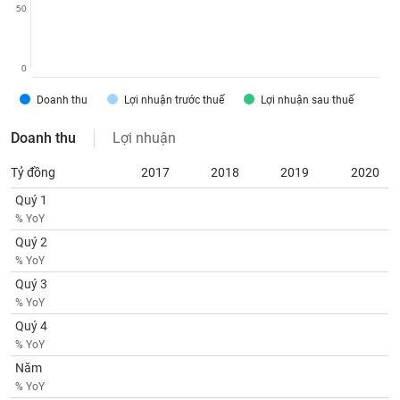
chính
50
0
Công
Doanh thu
Lợi nhuận trước thuế
Lợi nhuận sau thuế
cụ
đầu
Doanh thu
Lợi nhuận
tư
Tỷ đồng
2017
2018
2019
2020
Quý 1
% YoY
Truyền
Quý 2
thông
% YoY
tài
chính
Quý 3
% YoY
Quý 4
% YoY
Dữ
Năm
liệu
% YoY