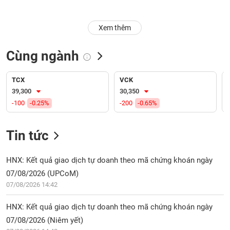
Trạng
Xem thêm
thái
NGÀNH
cổ
phiếu
Cùng ngành
Quy
DOANH
mô
TCX
VCK
NGHIỆP
thị
39,300
30,350
trường
-100
-0.25%
-200
-0.65%
Niêm
CỔ
yết
Tin tức
PHIẾU
Niêm
yết
HNX: Kết quả giao dịch tự doanh theo mã chứng khoán ngày
mới
07/08/2026 (UPCoM)
PHÁI
Niêm
SINH
07/08/2026 14:42
yết
bổ
HNX: Kết quả giao dịch tự doanh theo mã chứng khoán ngày
sung
07/08/2026 (Niêm yết)
TRÁI