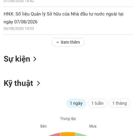
PHIẾU
07/08/2026 14:42
Hủy
niêm
HNX: Số liệu Quản lý Sở hữu của Nhà đầu tư nước ngoài tại
yết
ngày 07/08/2026
Theo
CÔNG
06/08/2026 14:03
dõi
CỤ
đặc
ĐẦU
Xem thêm
biệt
TƯ
Không
Sự kiện
được
ký
XUẤT
quỹ
DỮ
LIỆU
Kỹ thuật
Danh
mục
ETF
TIN
1 ngày
1 tuần
1 tháng
Cổ
MỚI
phiếu
chi
Trung lập
Ngành
tiết
Bán
Mua
(-)