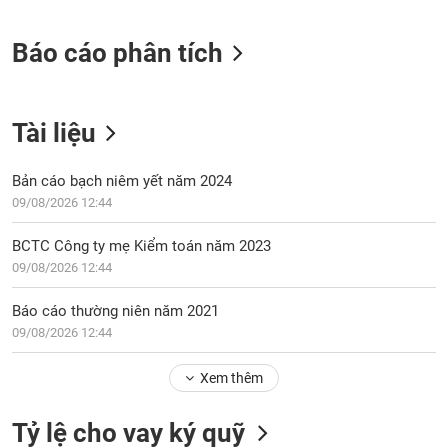
tài
chính
Báo cáo phân tích
Tài liệu
Bản cáo bạch niêm yết năm 2024
09/08/2026 12:44
BCTC Công ty mẹ Kiểm toán năm 2023
09/08/2026 12:44
Báo cáo thường niên năm 2021
09/08/2026 12:44
Xem thêm
Tỷ lệ cho vay ký quỹ