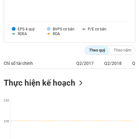
phân
tích
(-)
EPS 4 quý
BVPS cơ bản
P/E cơ bản
Thuật
ROEA
ROA
ngữ
(-)
Theo quý
Theo năm
Dịch
Chỉ số tài chính
Q2/2017
Q2/2018
Q2
vụ
(-)
Thực hiện kế hoạch
Đào
tạo
150
100
Sách
tài