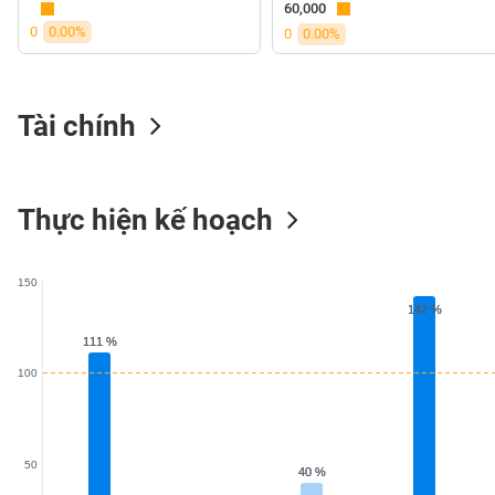
60,000
VS-
0
0.00%
0
0.00%
SECTOR
Tài chính
NĂNG
LƯỢNG
Thực hiện kế hoạch
150
NGUYÊN
142 %
142 %
VẬT
111 %
111 %
LIỆU
100
CÔNG
50
40 %
40 %
NGHIỆP