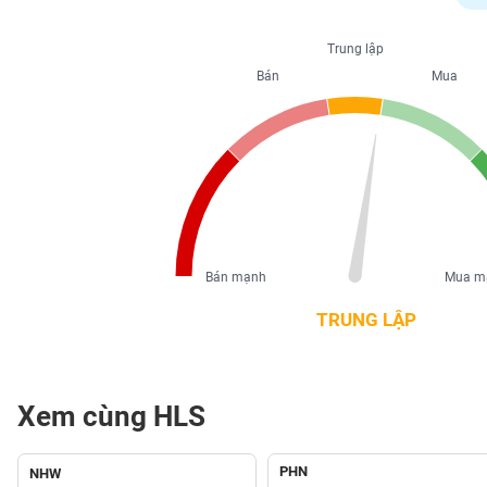
PHIẾU
Trung lập
Bán
Mua
CÔNG
CỤ
ĐẦU
TƯ
XUẤT
DỮ
Bán mạnh
Mua m
LIỆU
TRUNG LẬP
TIN
MỚI
Xem cùng HLS
Ngành
(-)
PHN
NHW