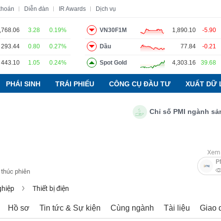
khoán
Diễn đàn
IR Awards
Dịch vụ
,768.06
3.28
0.19%
VN30F1M
1,890.10
-5.90
293.44
0.80
0.27%
Dầu
77.84
-0.21
o
Tin tức
Báo cáo phân tích
Thuật ngữ
Dịch vụ
443.10
1.05
0.24%
Spot Gold
4,303.16
39.68
PHÁI SINH
TRÁI PHIẾU
CÔNG CỤ ĐẦU TƯ
XUẤT DỮ 
Chỉ số PMI ngành sản xuất
Xem 
P
 thúc phiên
ghiệp
Thiết bị điện
Hồ sơ
Tin tức & Sự kiện
Cùng ngành
Tài liệu
Giao 