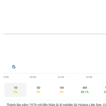
BẤT
ĐỘNG
SẢN
TÀI
CHÍNH
HÀNG
HÓA
9:00
10:00
11:00
12:00
KINH
TẾ
1D
5D
1M
6M
0%
0%
0%
38.1%
3
THẾ
Thành lập năm 1979 với tiền thân là Xí nghiệp Sứ Hoàng Liên Sơn, 