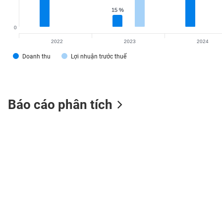
15 %
15 %
0
2022
2023
2024
TIÊU
DÙNG
Doanh thu
Lợi nhuận trước thuế
KHÔNG
THIẾT
YẾU
Báo cáo phân tích
TIÊU
DÙNG
THIẾT
YẾU
CHĂM