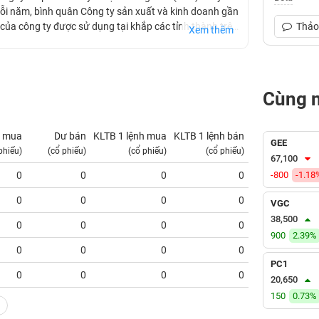
. Mỗi năm, bình quân Công ty sản xuất và kinh doanh gần
ủa công ty được sử dụng tại khắp các tỉnh thành trên
Thảo 
Xem thêm
ore, Nhật Bản, Malaysia, Campuchia, Lào.
Cùng 
 mua
Dư bán
KLTB 1 lệnh mua
KLTB 1 lệnh bán
NN mua
GEE
phiếu)
(cổ phiếu)
(cổ phiếu)
(cổ phiếu)
(tỷ VNĐ)
67,100
0
0
0
0
-800
0.00
-1.18
0
0
0
0
0.00
VGC
38,500
0
0
0
0
0.00
900
2.39%
0
0
0
0
0.00
PC1
0
0
0
0
0.00
20,650
150
0.73%