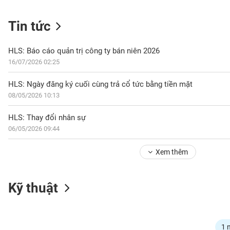
Tin tức
NGÀNH
HLS: Báo cáo quản trị công ty bán niên 2026
16/07/2026 02:25
DOANH
HLS: Ngày đăng ký cuối cùng trả cổ tức bằng tiền mặt
NGHIỆP
08/05/2026 10:13
HLS: Thay đổi nhân sự
06/05/2026 09:44
CỔ
PHIẾU
Xem thêm
PHÁI
Kỹ thuật
SINH
TRÁI
1 