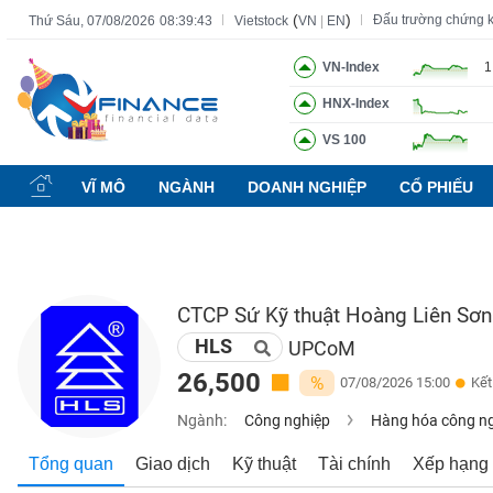
(
)
Đấu trường chứng 
Thứ Sáu, 07/08/2026
08:39:44
Vietstock
VN
|
EN
VN-Index
1
HNX-Index
Tất cả
Tính năng
Ngành
Mã chứng khoán
Lãnh đạ
VS 100
Tính
năng
VĨ MÔ
NGÀNH
DOANH NGHIỆP
CỔ PHIẾU
(-)
VIETSTOCK
CTCP Sứ Kỹ thuật Hoàng Liên Sơn
HLS
CHỨNG
UPCoM
KHOÁN
26,500
%
07/08/2026 15:00
Kết
Ngành:
Công nghiệp
Hàng hóa công n
DOANH
Tổng quan
Giao dịch
Kỹ thuật
Tài chính
Xếp hạng
NGHIỆP