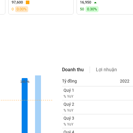
97,600
16,950
0
0.00%
50
0.30%
Doanh thu
Lợi nhuận
Tỷ đồng
2022
145 %
145 %
Quý 1
% YoY
Quý 2
% YoY
Quý 3
% YoY
Quý 4