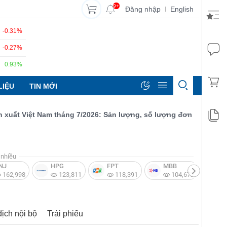
9+
Đăng nhập
English
|
-0.31%
-0.27%
0.93%
LIỆU
TIN MỚI
 Việt Nam tháng 7/2026: Sản lượng, số lượng đơn đặt hàng mới v
nhiều
NJ
HPG
FPT
MBB
V
162,998
123,811
118,391
104,672
dịch nội bộ
Trái phiếu