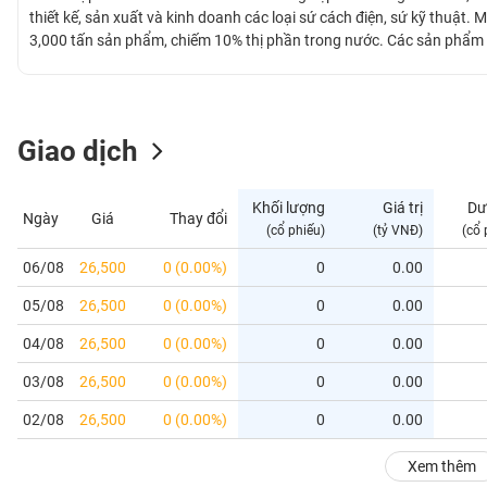
GIỚI
thiết kế, sản xuất và kinh doanh các loại sứ cách điện, sứ kỹ thuật
3,000 tấn sản phẩm, chiếm 10% thị phần trong nước. Các sản phẩm c
cả nước và được xuất khẩu đi thị trường các nước Thái Lan, Singap
ĐÔNG
DƯƠNG
Giao dịch
TÀI
CHÍNH
Khối lượng
Giá trị
Dư
Ngày
Giá
Thay đổi
CÁ
(cổ phiếu)
(tỷ VNĐ)
(cổ 
NHÂN
06/08
26,500
0 (0.00%)
0
0.00
05/08
26,500
0 (0.00%)
0
0.00
PHÂN
TÍCH
04/08
26,500
0 (0.00%)
0
0.00
VIETSTOCKFINANCE
03/08
26,500
0 (0.00%)
0
0.00
02/08
26,500
0 (0.00%)
0
0.00
VĨ
Xem thêm
MÔ