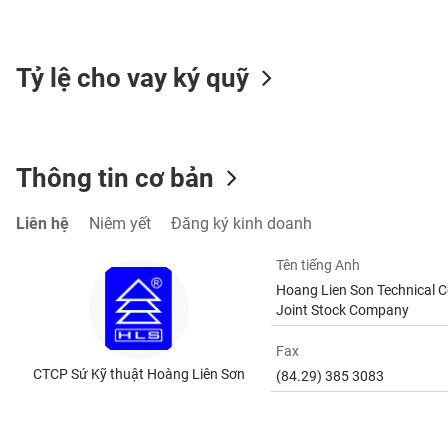
SÓC
SỨC
KHỎE
Tỷ lệ cho vay ký quỹ
TÀI
Thông tin cơ bản
CHÍNH
Liên hệ
Niêm yết
Đăng ký kinh doanh
Tên tiếng Anh
CÔNG
Hoang Lien Son Technical 
NGHỆ
Joint Stock Company
THÔNG
TIN
Fax
CTCP Sứ Kỹ thuật Hoàng Liên Sơn
(84.29) 385 3083
DỊCH