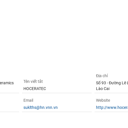
Địa chỉ
Tên viết tắt
Ceramics
Số 93 - Đường Lê Lợ
HOCERATEC
Lào Cai
Email
Website
suklths@hn.vnn.vn
http://www.hocer