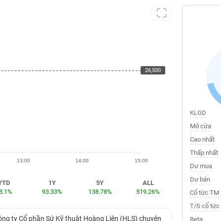
26,500
26,500
KLGD
Mở cửa
Cao nhất
Thấp nhất
13:00
14:00
15:00
Dư mua
Dư bán
YTD
1Y
5Y
ALL
8.1%
93.33%
138.78%
519.26%
Cổ tức TM
T/S cổ tức
Công ty Cổ phần Sứ Kỹ thuật Hoàng Liên (HLS) chuyên
Beta