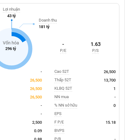
Lợi nhuận
43 tỷ
Doanh thu
181 tỷ
Vốn hóa
-
1.63
296 tỷ
P/E
P/S
Cao 52T
-
26,500
Thấp 52T
26,500
13,700
KLBQ 52T
26,500
1
NN mua
26,500
-
% NN sở hữu
-
0
EPS
-
F P/E
2,500
15.18
BVPS
0.09
P/B
0.88
-