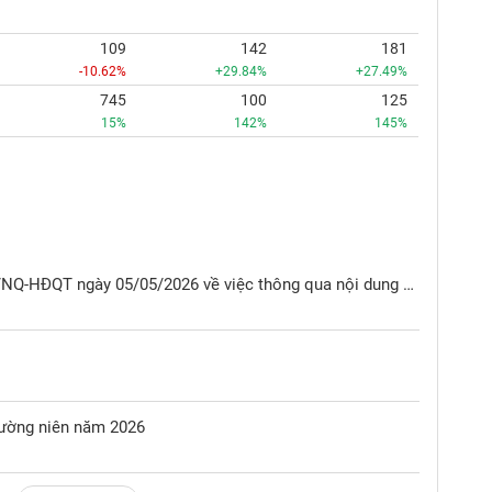
109
142
181
-10.62%
+29.84%
+27.49%
745
100
125
15%
142%
145%
Nghị quyết Hội đồng quản trị số 03/NQ-HĐQT ngày 05/05/2026 về việc thông qua nội dung chi trả cổ tức năm 2025 bằng tiền mặt tỷ lệ 25%/cổ phiếu và ngày đăng ký cuối cùng 22/05/2026
hường niên năm 2026