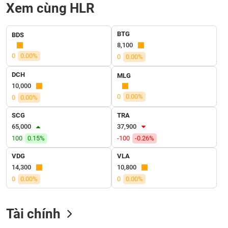
SÓC
Xem cùng HLR
SỨC
KHỎE
BTG
BDS
8,100
0
0.00%
0
0.00%
DCH
TÀI
MLG
10,000
CHÍNH
0
0.00%
0
0.00%
SCG
TRA
65,000
37,900
CÔNG
100
0.15%
-100
-0.26%
NGHỆ
VDG
VLA
THÔNG
14,300
10,800
TIN
0
0.00%
0
0.00%
Tài chính
DỊCH