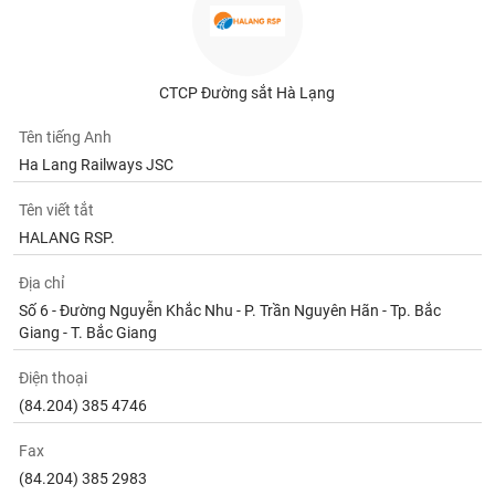
chính
CTCP Đường sắt Hà Lạng
Công
cụ
Tên tiếng Anh
đầu
Ha Lang Railways JSC
tư
Tên viết tắt
HALANG RSP.
Truyền
Địa chỉ
thông
Số 6 - Đường Nguyễn Khắc Nhu - P. Trần Nguyên Hãn - Tp. Bắc
tài
Giang - T. Bắc Giang
chính
Điện thoại
(84.204) 385 4746
Fax
Dữ
liệu
(84.204) 385 2983