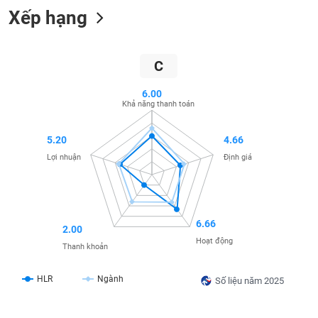
Xếp hạng
liệu
Tâm
lý
TIÊU
C
thị
DÙNG
trường
KHÔNG
6.00
THIẾT
Khả năng thanh toán
YẾU
5.20
4.66
Lợi nhuận
Định giá
TIÊU
DÙNG
THIẾT
6.66
2.00
YẾU
Hoạt động
Thanh khoản
HLR
Ngành
Số liệu năm 2025
CHĂM