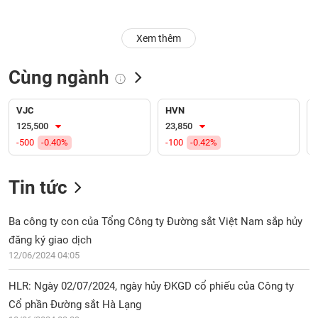
Trạng
Xem thêm
thái
NGÀNH
cổ
phiếu
Cùng ngành
Quy
DOANH
mô
VJC
HVN
NGHIỆP
thị
125,500
23,850
trường
-500
-0.40%
-100
-0.42%
Niêm
CỔ
yết
Tin tức
PHIẾU
Niêm
yết
Ba công ty con của Tổng Công ty Đường sắt Việt Nam sắp hủy
mới
đăng ký giao dịch
PHÁI
Niêm
SINH
12/06/2024 04:05
yết
bổ
HLR: Ngày 02/07/2024, ngày hủy ĐKGD cổ phiếu của Công ty
sung
Cổ phần Đường sắt Hà Lạng
TRÁI