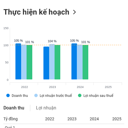
VỤ
TRUYỀN
Thực hiện kế hoạch
THÔNG
150
105 %
105 %
105 %
105 %
104 %
104 %
101 %
101 %
101 %
101 %
TIỆN
100
ÍCH
50
BẤT
0
ĐỘNG
2022
2023
2024
2025
SẢN
Doanh thu
Lợi nhuận trước thuế
Lợi nhuận sau thuế
Mã
Doanh thu
Lợi nhuận
chứng
khoán
(-)
Tỷ đồng
2022
2023
2024
2025
Quý 1