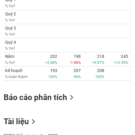
Tất cả
Cổ phiếu
Chỉ số
Chứng chỉ quỹ
Chứng q
% YoY
Quý 2
Lãnh
% YoY
đạo
(-)
Quý 3
% YoY
Tất cả
Người nội bộ
Người liên quan
Cổ đông lớn
Quý 4
% YoY
Tin
Năm
202
198
218
245
tức
% YoY
+2.68%
-1.96%
+9.87%
+12.39%
(-)
Kế hoạch
193
207
208
% hoàn thành
105%
96%
105%
Bài
viết
của
Báo cáo phân tích
tác
giả
(-)
Tài liệu
Báo
cáo