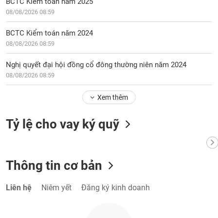
BCTC Kiểm toán năm 2025
phân
08/08/2026 08:59
tích
(-)
BCTC Kiểm toán năm 2024
08/08/2026 08:59
Thuật
ngữ
Nghị quyết đại hội đồng cổ đông thường niên năm 2024
(-)
08/08/2026 08:59
Dịch
Xem thêm
vụ
(-)
Tỷ lệ cho vay ký quỹ
Đào
tạo
Thông tin cơ bản
Liên hệ
Niêm yết
Đăng ký kinh doanh
Sách
tài