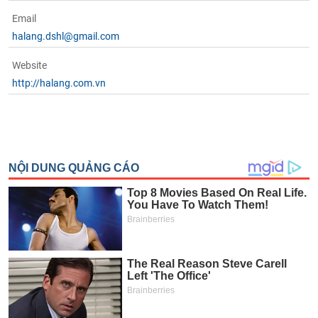
tài
chính
Email
halang.dshl@gmail.com
Website
http://halang.com.vn