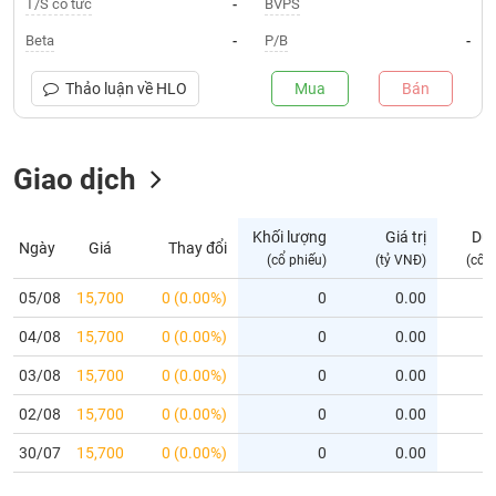
T/S cổ tức
BVPS
-
Trạng
Beta
P/B
-
-
thái
NGÀNH
cổ
Thảo luận về
HLO
Mua
Bán
phiếu
Quy
Giao dịch
DOANH
mô
NGHIỆP
thị
trường
Khối lượng
Giá trị
Dư
Ngày
Giá
Thay đổi
Niêm
(cổ phiếu)
(tỷ VNĐ)
(cổ 
CỔ
yết
PHIẾU
05/08
15,700
0 (0.00%)
0
0.00
Niêm
04/08
yết
15,700
0 (0.00%)
0
0.00
mới
PHÁI
03/08
15,700
0 (0.00%)
0
0.00
Niêm
SINH
02/08
15,700
0 (0.00%)
0
0.00
yết
bổ
30/07
15,700
0 (0.00%)
0
0.00
sung
TRÁI