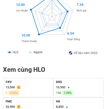
SÓC
10.00
7.34
SỨC
Lợi nhuận
Định giá
KHỎE
6.34
10.00
TÀI
Hoạt động
CHÍNH
Thanh khoản
HLO
Ngành
Số liệu năm 2025
CÔNG
Xem cùng HLO
NGHỆ
THÔNG
TIN
CKV
DXG
13,500
10,950
0
0.00%
150
1.39%
FMC
HII
DỊCH
33,900
8,850