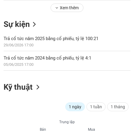
Tổng
VS-
quan
Xem thêm
SECTOR
Giao
Sự kiện
dịch
Tài
Trả cổ tức năm 2025 bằng cổ phiếu, tỷ lệ 100:21
chính
NĂNG
29/06/2026 17:00
Phân
LƯỢNG
tích
Trả cổ tức năm 2024 bằng cổ phiếu, tỷ lệ 4:1
kỹ
05/06/2025 17:00
thuật
Hồ
NGUYÊN
sơ
Kỹ thuật
VẬT
doanh
LIỆU
nghiệp
Tin
1 ngày
1 tuần
1 tháng
tức
sự
CÔNG
Trung lập
kiện
NGHIỆP
Bán
Mua
Tài