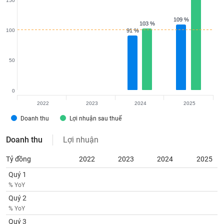
150
Tất cả
Cổ phiếu
Chỉ số
Chứng chỉ quỹ
Chứng q
109 %
109 %
103 %
103 %
Lãnh
100
91 %
91 %
đạo
(-)
50
Tất cả
Người nội bộ
Người liên quan
Cổ đông lớn
Tin
0
tức
2022
2023
2024
2025
(-)
Doanh thu
Lợi nhuận sau thuế
Bài
Doanh thu
Lợi nhuận
viết
của
Tỷ đồng
2022
2023
2024
2025
tác
giả
Quý 1
(-)
% YoY
Quý 2
% YoY
Báo
cáo
Quý 3