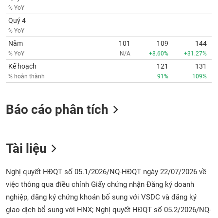
phân
% YoY
tích
(-)
Quý 4
% YoY
Năm
101
109
144
Thuật
% YoY
N/A
+8.60%
+31.27%
ngữ
(-)
Kế hoạch
121
131
% hoàn thành
91%
109%
Dịch
vụ
Báo cáo phân tích
(-)
Đào
Tài liệu
tạo
Nghị quyết HĐQT số 05.1/2026/NQ-HĐQT ngày 22/07/2026 về
việc thông qua điều chỉnh Giấy chứng nhận Đăng ký doanh
nghiệp, đăng ký chứng khoán bổ sung với VSDC và đăng ký
Sách
giao dịch bổ sung với HNX; Nghị quyết HĐQT số 05.2/2026/NQ-
tài