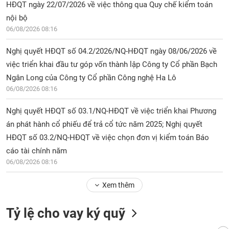
chính
HĐQT ngày 22/07/2026 về việc thông qua Quy chế kiểm toán
nội bộ
06/08/2026 08:16
Công
Nghị quyết HĐQT số 04.2/2026/NQ-HĐQT ngày 08/06/2026 về
cụ
việc triển khai đầu tư góp vốn thành lập Công ty Cổ phần Bạch
đầu
Ngân Long của Công ty Cổ phần Công nghệ Ha Lô
tư
06/08/2026 08:16
Nghị quyết HĐQT số 03.1/NQ-HĐQT về việc triển khai Phương
án phát hành cổ phiếu để trả cổ tức năm 2025; Nghị quyết
Truyền
HĐQT số 03.2/NQ-HĐQT về việc chọn đơn vị kiểm toán Báo
thông
cáo tài chính năm
tài
chính
06/08/2026 08:16
Xem thêm
Tỷ lệ cho vay ký quỹ
Dữ
liệu