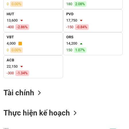
VỤ
0
0.00%
180
2.08%
TRUYỀN
HUT
PVD
THÔNG
13,600
17,750
-400
-2.86%
-150
-0.84%
VBT
ORS
TIỆN
4,000
14,200
ÍCH
0
0.00%
150
1.07%
ACB
22,150
-300
-1.34%
BẤT
ĐỘNG
SẢN
Tài chính
Mã
chứng
Thực hiện kế hoạch
khoán
(-)