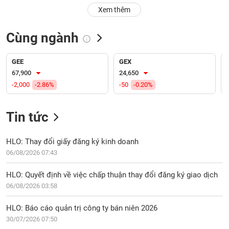
PHIẾU
Hủy
Xem thêm
niêm
yết
Cùng ngành
Theo
CÔNG
dõi
CỤ
đặc
GEE
GEX
ĐẦU
biệt
67,900
24,650
TƯ
-2,000
-2.86%
-50
-0.20%
Không
được
ký
Tin tức
XUẤT
quỹ
DỮ
LIỆU
Danh
HLO: Thay đổi giấy đăng ký kinh doanh
mục
06/08/2026 07:43
ETF
TIN
HLO: Quyết định về việc chấp thuận thay đổi đăng ký giao dịch
Cổ
MỚI
06/08/2026 03:58
phiếu
chi
Ngành
HLO: Báo cáo quản trị công ty bán niên 2026
tiết
(-)
30/07/2026 07:50