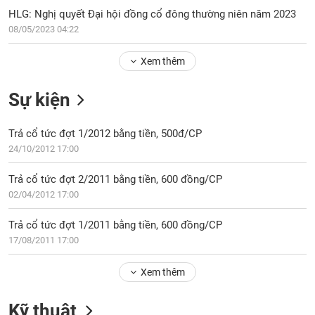
PHIẾU
Hủy
HLG: Nghị quyết Đại hội đồng cổ đông thường niên năm 2023
niêm
08/05/2023 04:22
yết
Theo
Xem thêm
CÔNG
dõi
CỤ
đặc
ĐẦU
Sự kiện
biệt
TƯ
Không
Trả cổ tức đợt 1/2012 bằng tiền, 500đ/CP
được
24/10/2012 17:00
ký
XUẤT
quỹ
DỮ
Trả cổ tức đợt 2/2011 bằng tiền, 600 đồng/CP
LIỆU
Danh
02/04/2012 17:00
mục
ETF
Trả cổ tức đợt 1/2011 bằng tiền, 600 đồng/CP
TIN
17/08/2011 17:00
Cổ
MỚI
phiếu
Xem thêm
chi
Ngành
tiết
(-)
Kỹ thuật