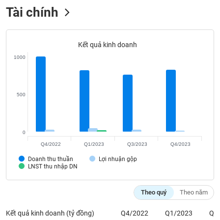
VỤ
Tài chính
TRUYỀN
THÔNG
Kết quả kinh doanh
1000
TIỆN
ÍCH
500
BẤT
0
ĐỘNG
Q4/2022
Q1/2023
Q3/2023
Q4/2023
SẢN
Doanh thu thuần
Lợi nhuận gộp
LNST thu nhập DN
Mã
chứng
Theo quý
Theo năm
khoán
(-)
Kết quả kinh doanh (tỷ đồng)
Q4/2022
Q1/2023
Q3