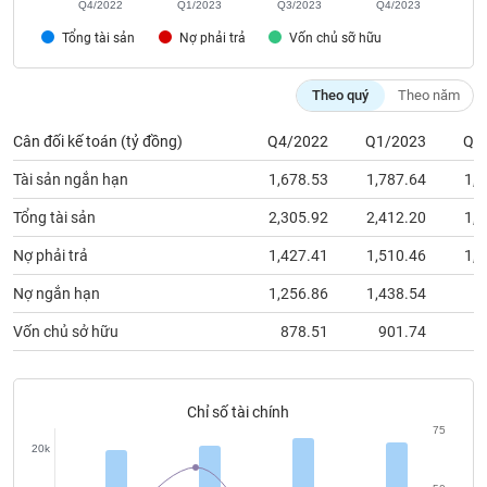
Q4/2022
Q1/2023
Q3/2023
Q4/2023
phân
tích
Tổng tài sản
Nợ phải trả
Vốn chủ sỡ hữu
(-)
Theo quý
Theo năm
Thuật
ngữ
Cân đối kế toán (tỷ đồng)
Q4/2022
Q1/2023
Q3
(-)
Tài sản ngắn hạn
1,678.53
1,787.64
1,5
Dịch
Tổng tài sản
2,305.92
2,412.20
1,9
vụ
(-)
Nợ phải trả
1,427.41
1,510.46
1,0
Nợ ngắn hạn
1,256.86
1,438.54
9
Đào
Vốn chủ sở hữu
878.51
901.74
9
tạo
Chỉ số tài chính
75
Sách
20k
tài