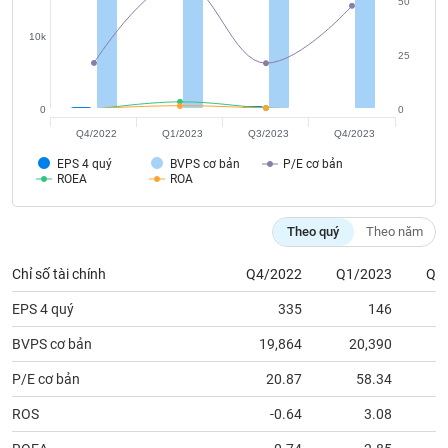
chính
50
10k
25
Công
0
0
cụ
Q4/2022
Q1/2023
Q3/2023
Q4/2023
đầu
tư
EPS 4 quý
BVPS cơ bản
P/E cơ bản
ROEA
ROA
Theo quý
Theo năm
Truyền
Chỉ số tài chính
Q4/2022
Q1/2023
Q3
thông
tài
EPS 4 quý
335
146
chính
BVPS cơ bản
19,864
20,390
2
P/E cơ bản
20.87
58.34
Dữ
ROS
-0.64
3.08
liệu