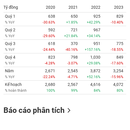
Tỷ đồng
2020
2021
2022
2023
Quý 1
638
650
925
829
% YoY
-30.63%
+1.85%
+42.29%
-10.40%
Quý 2
592
721
967
% YoY
-29.60%
+21.84%
+34.14%
Quý 3
618
370
951
775
% YoY
-24.44%
-40.16%
+157.16%
-18.55%
Quý 4
823
798
1,030
849
% YoY
-4.28%
-3.07%
+29.08%
-17.60%
Năm
2,671
2,545
3,872
3,254
% YoY
-22.24%
-4.71%
+52.16%
-15.96%
Kế hoạch
2,680
2,567
4,616
4,072
% hoàn thành
100%
99%
84%
80%
Báo cáo phân tích