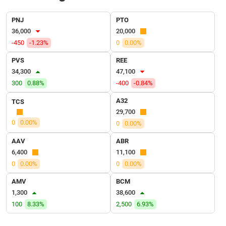
SÓC
SỨC
PNJ
PTO
KHỎE
36,000
20,000
-450
-1.23%
0
0.00%
PVS
REE
34,300
47,100
TÀI
300
0.88%
-400
-0.84%
CHÍNH
A32
TCS
29,700
0
0.00%
0
0.00%
CÔNG
AAV
ABR
NGHỆ
6,400
11,100
THÔNG
0
0.00%
0
0.00%
TIN
AMV
BCM
1,300
38,600
100
8.33%
2,500
6.93%
DỊCH