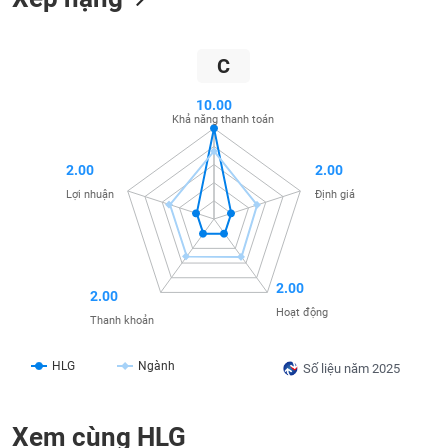
liệu
Tâm
C
lý
TIÊU
thị
DÙNG
10.00
trường
Khả năng thanh toán
KHÔNG
THIẾT
YẾU
2.00
2.00
Lợi nhuận
Định giá
TIÊU
2.00
DÙNG
2.00
THIẾT
Hoạt động
Thanh khoản
YẾU
HLG
Ngành
Số liệu năm 2025
Xem cùng HLG
CHĂM