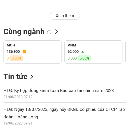
Trạng
Xem thêm
thái
NGÀNH
cổ
phiếu
Cùng ngành
Quy
DOANH
mô
MCH
VNM
NGHIỆP
thị
136,900
62,000
trường
0
0.00%
3,000
5.08%
Niêm
CỔ
yết
Tin tức
PHIẾU
Niêm
yết
HLG: Ký hợp đồng kiểm toán Báo cáo tài chính năm 2023
mới
21/06/2023 07:12
PHÁI
Niêm
SINH
HLG: Ngày 13/07/2023, ngày hủy ĐKGD cổ phiếu của CTCP Tập
yết
bổ
đoàn Hoàng Long
sung
19/06/2023 09:21
TRÁI