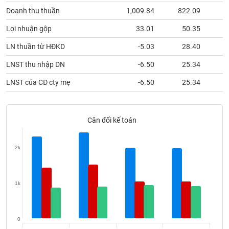
Tất cả
Cổ phiếu
Chỉ số
Chứng chỉ quỹ
Chứng q
Doanh thu thuần
1,009.84
822.09
7
Lợi nhuận gộp
33.01
50.35
Lãnh
đạo
(-)
LN thuần từ HĐKD
-5.03
28.40
LNST thu nhập DN
-6.50
25.34
Tất cả
Người nội bộ
Người liên quan
Cổ đông lớn
LNST của CĐ cty mẹ
-6.50
25.34
Tin
tức
(-)
Cân đối kế toán
Bài
2k
viết
của
tác
giả
(-)
1k
Báo
0
cáo