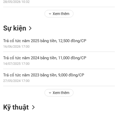
Tổng
28/05/2026 10:32
VS-
quan
SECTOR
Xem thêm
Giao
dịch
Sự kiện
Tài
chính
NĂNG
Trả cổ tức năm 2025 bằng tiền, 12,500 đồng/CP
Phân
LƯỢNG
16/06/2026 17:00
tích
kỹ
Trả cổ tức năm 2024 bằng tiền, 11,000 đồng/CP
thuật
14/07/2025 17:00
Hồ
NGUYÊN
sơ
Trả cổ tức năm 2023 bằng tiền, 9,000 đồng/CP
VẬT
doanh
27/05/2024 17:00
LIỆU
nghiệp
Tin
Xem thêm
tức
sự
Kỹ thuật
CÔNG
kiện
NGHIỆP
Tài