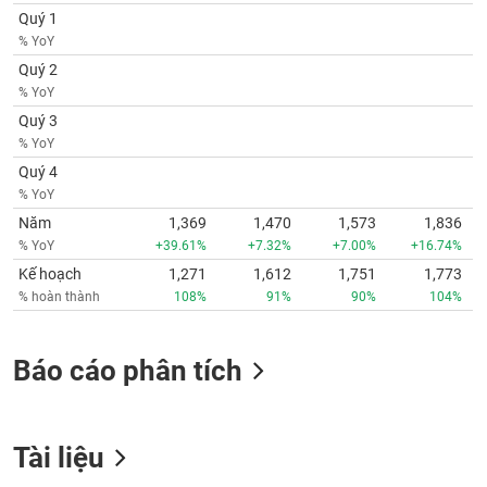
phân
Quý 1
tích
% YoY
(-)
Quý 2
% YoY
Thuật
Quý 3
ngữ
% YoY
(-)
Quý 4
% YoY
Dịch
Năm
1,369
1,470
1,573
1,836
vụ
% YoY
+39.61%
+7.32%
+7.00%
+16.74%
(-)
Kế hoạch
1,271
1,612
1,751
1,773
% hoàn thành
108%
91%
90%
104%
Đào
tạo
Báo cáo phân tích
Sách
Tài liệu
tài