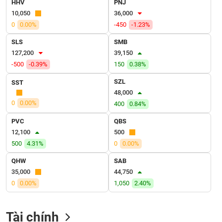
HHV
PNJ
VỤ
10,050
36,000
TRUYỀN
THÔNG
0
0.00%
-450
-1.23%
SLS
SMB
127,200
39,150
-500
-0.39%
150
0.38%
TIỆN
SZL
SST
ÍCH
48,000
0
0.00%
400
0.84%
PVC
QBS
12,100
500
BẤT
500
4.31%
0
0.00%
ĐỘNG
SẢN
QHW
SAB
35,000
44,750
Mã
0
0.00%
1,050
2.40%
chứng
khoán
(-)
Tài chính