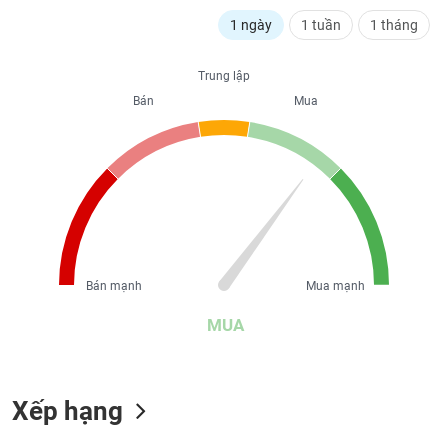
liệu
1 ngày
1 tuần
1 tháng
Tâm
lý
Trung lập
TIÊU
thị
Bán
Mua
DÙNG
trường
KHÔNG
THIẾT
YẾU
TIÊU
Bán mạnh
Mua mạnh
DÙNG
THIẾT
MUA
YẾU
Xếp hạng
CHĂM