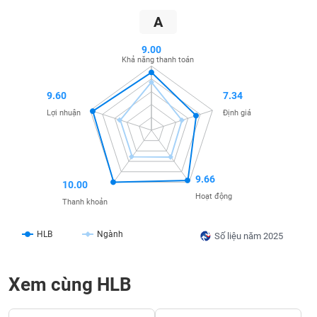
SÓC
SỨC
A
KHỎE
9.00
Khả năng thanh toán
9.60
7.34
TÀI
Lợi nhuận
Định giá
CHÍNH
9.66
10.00
CÔNG
Hoạt động
Thanh khoản
NGHỆ
THÔNG
HLB
Ngành
TIN
Số liệu năm 2025
Xem cùng HLB
DỊCH