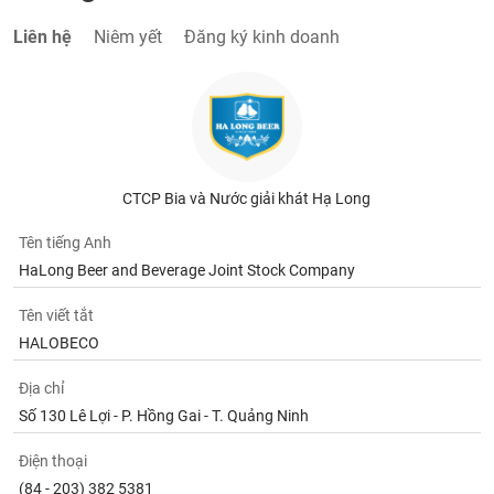
tài
chính
Liên hệ
Niêm yết
Đăng ký kinh doanh
CTCP Bia và Nước giải khát Hạ Long
Tên tiếng Anh
HaLong Beer and Beverage Joint Stock Company
Tên viết tắt
HALOBECO
Địa chỉ
Số 130 Lê Lợi - P. Hồng Gai - T. Quảng Ninh
Điện thoại
(84 - 203) 382 5381