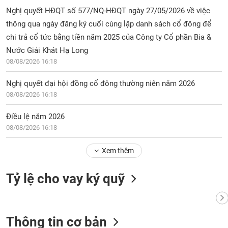
chính
Nghị quyết HĐQT số 577/NQ-HĐQT ngày 27/05/2026 về việc
thông qua ngày đăng ký cuối cùng lập danh sách cổ đông để
chi trả cổ tức bằng tiền năm 2025 của Công ty Cổ phần Bia &
Nước Giải Khát Hạ Long
Công
cụ
08/08/2026 16:18
đầu
tư
Nghị quyết đại hội đồng cổ đông thường niên năm 2026
08/08/2026 16:18
Điều lệ năm 2026
08/08/2026 16:18
Truyền
thông
tài
Xem thêm
chính
Tỷ lệ cho vay ký quỹ
Dữ
Thông tin cơ bản
liệu