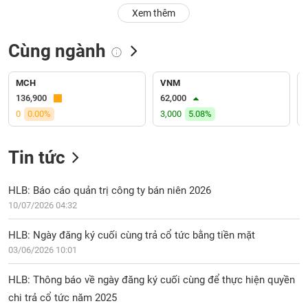
PHIẾU
Hủy
Xem thêm
niêm
yết
Cùng ngành
Theo
CÔNG
dõi
CỤ
đặc
MCH
VNM
ĐẦU
biệt
136,900
62,000
TƯ
0
0.00%
3,000
5.08%
Không
được
ký
Tin tức
XUẤT
quỹ
DỮ
LIỆU
Danh
HLB: Báo cáo quản trị công ty bán niên 2026
mục
10/07/2026 04:32
ETF
TIN
HLB: Ngày đăng ký cuối cùng trả cổ tức bằng tiền mặt
Cổ
MỚI
03/06/2026 10:01
phiếu
chi
Ngành
HLB: Thông báo về ngày đăng ký cuối cùng để thực hiện quyền
tiết
(-)
chi trả cổ tức năm 2025