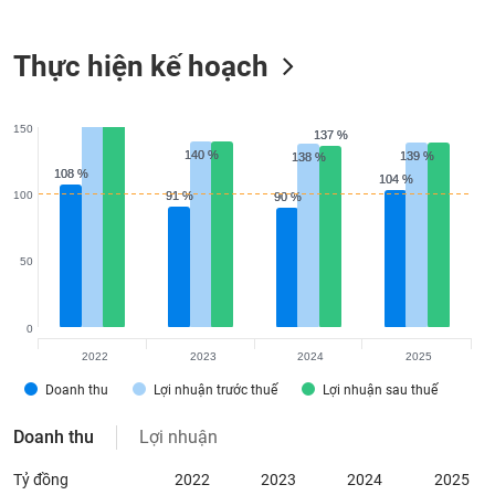
Tất cả
Cổ phiếu
Chỉ số
Chứng chỉ quỹ
Chứng q
Thực hiện kế hoạch
Lãnh
đạo
(-)
150
137 %
137 %
Tất cả
Người nội bộ
Người liên quan
Cổ đông lớn
140 %
140 %
139 %
139 %
138 %
138 %
108 %
108 %
104 %
104 %
100
91 %
91 %
90 %
90 %
Tin
tức
(-)
50
Bài
viết
0
của
2022
2023
2024
2025
tác
giả
Doanh thu
Lợi nhuận trước thuế
Lợi nhuận sau thuế
(-)
Doanh thu
Lợi nhuận
Báo
Tỷ đồng
2022
2023
2024
2025
cáo