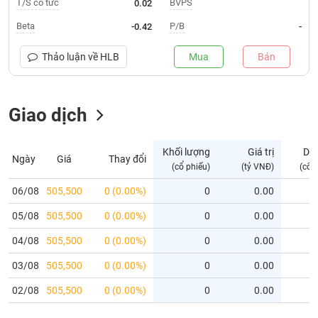
T/S cổ tức
BVPS
0.02
Trạng
Beta
P/B
-0.42
-
thái
NGÀNH
cổ
Thảo luận về
HLB
Mua
Bán
phiếu
Quy
Giao dịch
DOANH
mô
NGHIỆP
thị
trường
Khối lượng
Giá trị
Dư
Ngày
Giá
Thay đổi
Niêm
(cổ phiếu)
(tỷ VNĐ)
(cổ 
CỔ
yết
PHIẾU
06/08
505,500
0 (0.00%)
0
0.00
Niêm
05/08
yết
505,500
0 (0.00%)
0
0.00
mới
PHÁI
04/08
505,500
0 (0.00%)
0
0.00
Niêm
SINH
03/08
505,500
0 (0.00%)
0
0.00
yết
bổ
02/08
505,500
0 (0.00%)
0
0.00
sung
TRÁI