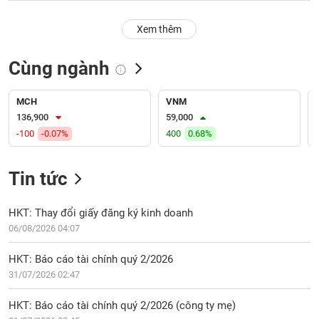
PHIẾU
Hủy
niêm
Xem thêm
yết
Theo
Cùng ngành
CÔNG
dõi
CỤ
đặc
ĐẦU
biệt
MCH
VNM
TƯ
136,900
59,000
Không
-100
-0.07%
400
0.68%
được
ký
XUẤT
quỹ
DỮ
Tin tức
LIỆU
Danh
mục
HKT: Thay đổi giấy đăng ký kinh doanh
ETF
06/08/2026 04:07
TIN
Cổ
MỚI
HKT: Báo cáo tài chính quý 2/2026
phiếu
31/07/2026 02:47
chi
Ngành
tiết
(-)
HKT: Báo cáo tài chính quý 2/2026 (công ty mẹ)