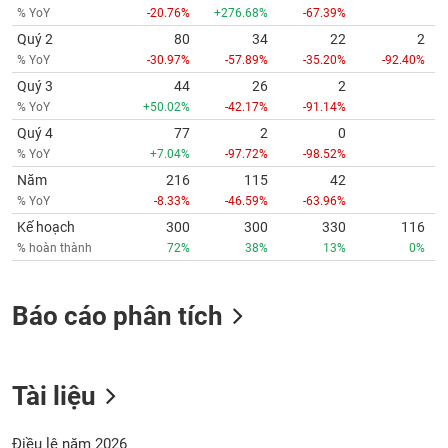
% YoY
-20.76%
+276.68%
-67.39%
Quý 2
80
34
22
2
% YoY
-30.97%
-57.89%
-35.20%
-92.40%
Quý 3
44
26
2
% YoY
+50.02%
-42.17%
-91.14%
Quý 4
77
2
0
% YoY
+7.04%
-97.72%
-98.52%
Năm
216
115
42
% YoY
-8.33%
-46.59%
-63.96%
Kế hoạch
300
300
330
116
% hoàn thành
72%
38%
13%
0%
Báo cáo phân tích
Tài liệu
Điều lệ năm 2026