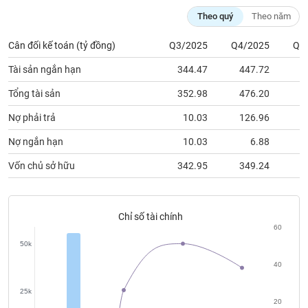
chính
Theo quý
Theo năm
Cân đối kế toán (tỷ đồng)
Q3/2025
Q4/2025
Q1
Công
Tài sản ngắn hạn
344.47
447.72
4
cụ
Tổng tài sản
352.98
476.20
5
đầu
tư
Nợ phải trả
10.03
126.96
1
Nợ ngắn hạn
10.03
6.88
Vốn chủ sở hữu
342.95
349.24
3
Truyền
thông
tài
chính
Chỉ số tài chính
60
50k
40
Dữ
25k
liệu
20