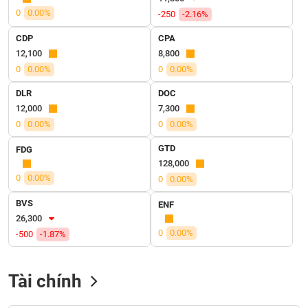
VỤ
0
0.00%
-250
-2.16%
TRUYỀN
THÔNG
CDP
CPA
12,100
8,800
0
0.00%
0
0.00%
DLR
DOC
TIỆN
12,000
7,300
ÍCH
0
0.00%
0
0.00%
GTD
FDG
128,000
0
0.00%
0
0.00%
BẤT
ĐỘNG
BVS
ENF
SẢN
26,300
0
0.00%
-500
-1.87%
Mã
chứng
khoán
Tài chính
(-)