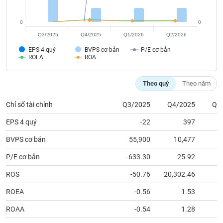
tài
chính
0
0
Q3/2025
Q4/2025
Q1/2026
Q2/2026
EPS 4 quý
BVPS cơ bản
P/E cơ bản
ROEA
ROA
Theo quý
Theo năm
Chỉ số tài chính
Q3/2025
Q4/2025
Q1
EPS 4 quý
-22
397
BVPS cơ bản
55,900
10,477
1
P/E cơ bản
-633.30
25.92
ROS
-50.76
20,302.46
ROEA
-0.56
1.53
ROAA
-0.54
1.28