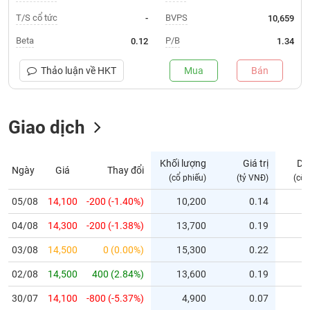
T/S cổ tức
BVPS
-
10,659
Trạng
thái
Beta
P/B
0.12
1.34
NGÀNH
cổ
phiếu
Thảo luận về
HKT
Mua
Bán
Quy
DOANH
mô
NGHIỆP
Giao dịch
thị
trường
Niêm
Khối lượng
Giá trị
Dư
Ngày
Giá
Thay đổi
CỔ
yết
(cổ phiếu)
(tỷ VNĐ)
(cổ 
PHIẾU
Niêm
05/08
14,100
-200 (-1.40%)
10,200
0.14
yết
mới
04/08
14,300
-200 (-1.38%)
13,700
0.19
PHÁI
Niêm
SINH
03/08
14,500
0 (0.00%)
15,300
0.22
yết
02/08
14,500
400 (2.84%)
13,600
0.19
bổ
sung
TRÁI
30/07
14,100
-800 (-5.37%)
4,900
0.07