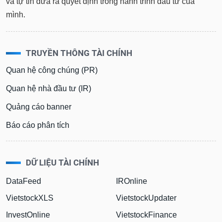
và tự tin đưa ra quyết định trong hành trình đầu tư của
mình.
TRUYỀN THÔNG TÀI CHÍNH
Quan hệ công chúng (PR)
Quan hệ nhà đầu tư (IR)
Quảng cáo banner
Báo cáo phân tích
DỮ LIỆU TÀI CHÍNH
DataFeed
IROnline
VietstockXLS
VietstockUpdater
InvestOnline
VietstockFinance