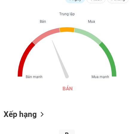
liệu
Trung lập
Tâm
Bán
Mua
lý
TIÊU
thị
DÙNG
trường
KHÔNG
THIẾT
YẾU
Bán mạnh
Mua mạnh
TIÊU
DÙNG
BÁN
THIẾT
YẾU
Xếp hạng
CHĂM