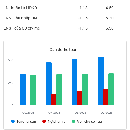
phân
tích
LN thuần từ HĐKD
-1.18
4.59
(-)
LNST thu nhập DN
-1.15
5.30
LNST của CĐ cty mẹ
-1.15
5.30
Thuật
ngữ
(-)
Cân đối kế toán
Dịch
500
vụ
(-)
250
Đào
tạo
0
Q3/2025
Q4/2025
Q1/2026
Q2/2026
Sách
Tổng tài sản
Nợ phải trả
Vốn chủ sỡ hữu
tài