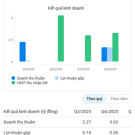
Tất cả
Cổ phiếu
Chỉ số
Chứng chỉ quỹ
Chứng q
Kết quả kinh doanh
Lãnh
5
đạo
(-)
Tất cả
Người nội bộ
Người liên quan
Cổ đông lớn
2.5
Tin
tức
0
(-)
Q3/2025
Q4/2025
Q1/2026
Q2/2026
Doanh thu thuần
Lợi nhuận gộp
LNST thu nhập DN
Bài
viết
của
Theo quý
Theo năm
tác
giả
(-)
Kết quả kinh doanh (tỷ đồng)
Q3/2025
Q4/2025
Q1
Doanh thu thuần
2.27
0.03
Báo
cáo
Lợi nhuận gộp
0.14
0.00