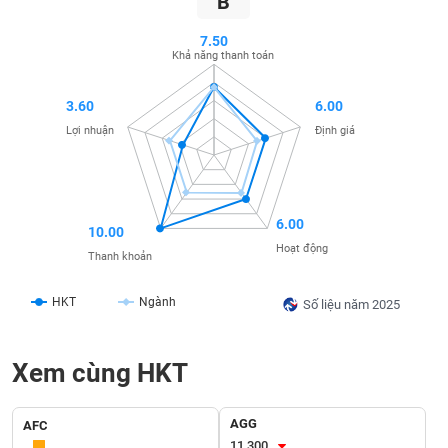
B
SÓC
SỨC
7.50
KHỎE
Khả năng thanh toán
3.60
6.00
Lợi nhuận
Định giá
TÀI
CHÍNH
6.00
10.00
Hoạt động
Thanh khoản
CÔNG
NGHỆ
HKT
Ngành
Số liệu năm 2025
THÔNG
TIN
Xem cùng HKT
AGG
AFC
DỊCH
11,300