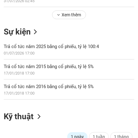
Tổng
31/07/2026 02:45
VS-
quan
SECTOR
Xem thêm
Giao
dịch
Sự kiện
Tài
chính
NĂNG
Trả cổ tức năm 2025 bằng cổ phiếu, tỷ lệ 100:4
Phân
LƯỢNG
01/07/2026 17:00
tích
kỹ
Trả cổ tức năm 2015 bằng cổ phiếu, tỷ lệ 5%
thuật
17/01/2018 17:00
Hồ
NGUYÊN
sơ
Trả cổ tức năm 2016 bằng cổ phiếu, tỷ lệ 5%
VẬT
doanh
17/01/2018 17:00
LIỆU
nghiệp
Tin
Kỹ thuật
tức
sự
CÔNG
kiện
NGHIỆP
1 ngày
1 tuần
1 tháng
Tài