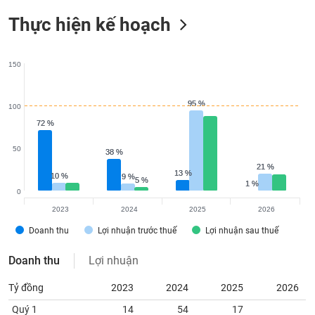
Thực hiện kế hoạch
150
95 %
95 %
100
72 %
72 %
50
38 %
38 %
21 %
21 %
13 %
13 %
10 %
10 %
9 %
9 %
5 %
5 %
1 %
1 %
0
2023
2024
2025
2026
Doanh thu
Lợi nhuận trước thuế
Lợi nhuận sau thuế
Doanh thu
Lợi nhuận
Tỷ đồng
2023
2024
2025
2026
Quý 1
14
54
17