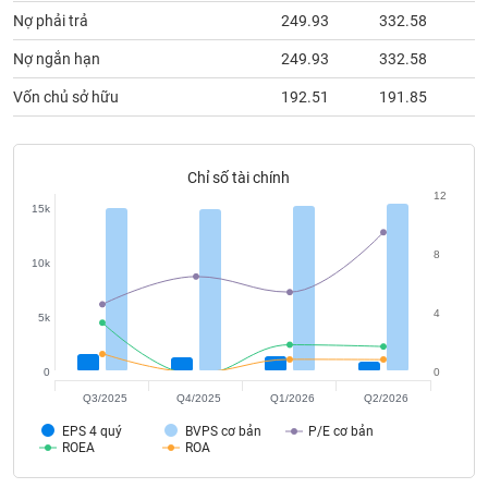
chính
Nợ phải trả
249.93
332.58
1
Nợ ngắn hạn
249.93
332.58
1
Vốn chủ sở hữu
192.51
191.85
1
Công
cụ
đầu
tư
Chỉ số tài chính
12
15k
8
10k
Truyền
thông
4
5k
tài
chính
0
0
Q3/2025
Q4/2025
Q1/2026
Q2/2026
EPS 4 quý
BVPS cơ bản
P/E cơ bản
Dữ
ROEA
ROA
liệu