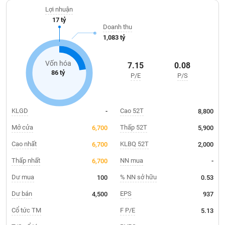
Giá
Mua bán thuốc lá điếu; Kinh doanh kho bãi, dịch vụ kho vận và
tích
Lợi nhuận
kho ngoại quan…
Đặt
17 tỷ
Biểu
lệnh
Doanh thu
đồ
ĐÔNG
1,083 tỷ
Nước
tài
DƯƠNG
ngoài
chính
Vốn hóa
7.15
0.08
Tự
86 tỷ
P/E
P/S
TÀI
doanh
CHÍNH
Ảnh
CÁ
hưởng
NHÂN
KLGD
Cao 52T
-
8,800
chỉ
số
Mở cửa
Thấp 52T
6,700
5,900
Biến
Cao nhất
KLBQ 52T
6,700
2,000
PHÂN
động
TÍCH
Thấp nhất
NN mua
6,700
-
cổ
VIETSTOCKFINANCE
phiếu
Dư mua
% NN sở hữu
100
0.53
Giao
Dư bán
EPS
4,500
937
dịch
Cổ tức TM
F P/E
5.13
VĨ
nội
MÔ
bộ