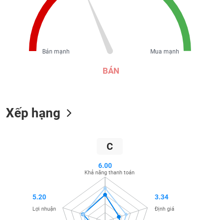
liệu
Tâm
lý
TIÊU
thị
DÙNG
Bán mạnh
Mua mạnh
trường
KHÔNG
BÁN
THIẾT
YẾU
Xếp hạng
TIÊU
DÙNG
C
THIẾT
YẾU
6.00
Khả năng thanh toán
5.20
3.34
Lợi nhuận
Định giá
CHĂM