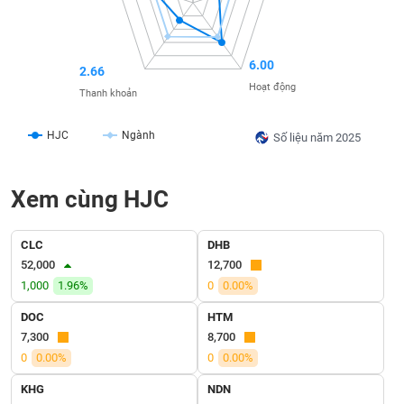
SÓC
SỨC
KHỎE
6.00
2.66
Hoạt động
Thanh khoản
TÀI
HJC
Ngành
Số liệu năm 2025
CHÍNH
Xem cùng HJC
CÔNG
CLC
DHB
NGHỆ
52,000
12,700
THÔNG
1,000
1.96%
0
0.00%
TIN
DOC
HTM
7,300
8,700
0
0.00%
0
0.00%
KHG
NDN
DỊCH