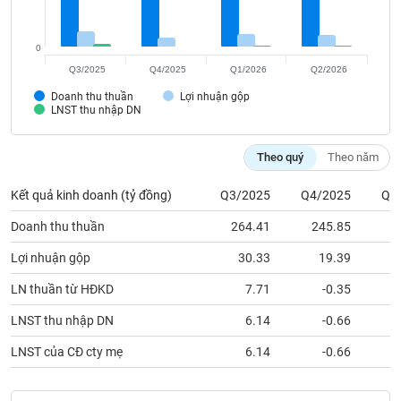
Tất cả
Cổ phiếu
Chỉ số
Chứng chỉ quỹ
Chứng q
0
Lãnh
đạo
Q3/2025
Q4/2025
Q1/2026
Q2/2026
(-)
Doanh thu thuần
Lợi nhuận gộp
LNST thu nhập DN
Tất cả
Người nội bộ
Người liên quan
Cổ đông lớn
Theo quý
Theo năm
Tin
tức
(-)
Kết quả kinh doanh (tỷ đồng)
Q3/2025
Q4/2025
Q1
Doanh thu thuần
264.41
245.85
2
Bài
Lợi nhuận gộp
30.33
19.39
viết
của
LN thuần từ HĐKD
7.71
-0.35
tác
giả
LNST thu nhập DN
6.14
-0.66
(-)
LNST của CĐ cty mẹ
6.14
-0.66
Báo
cáo