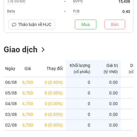
T/S cổ tức
BVPS
-
15,438
Trạng
Beta
P/B
-
0.43
thái
NGÀNH
cổ
Thảo luận về
HJC
Mua
Bán
phiếu
Quy
Giao dịch
DOANH
mô
NGHIỆP
thị
trường
Khối lượng
Giá trị
Dư
Ngày
Giá
Thay đổi
Niêm
(cổ phiếu)
(tỷ VNĐ)
(cổ 
CỔ
yết
PHIẾU
06/08
6,700
0 (0.00%)
0
0.00
Niêm
05/08
yết
6,700
0 (0.00%)
0
0.00
mới
PHÁI
04/08
6,700
0 (0.00%)
0
0.00
Niêm
SINH
03/08
6,700
0 (0.00%)
0
0.00
yết
bổ
02/08
6,700
0 (0.00%)
0
0.00
sung
TRÁI