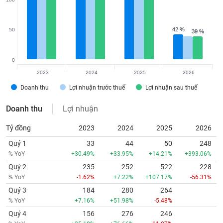
42 %
42 %
50
39 %
39 %
0
2023
2024
2025
2026
Doanh thu
Lợi nhuận trước thuế
Lợi nhuận sau thuế
Doanh thu
Lợi nhuận
Tỷ đồng
2023
2024
2025
2026
Quý 1
33
44
50
248
% YoY
+30.49%
+33.95%
+14.21%
+393.06%
Quý 2
235
252
522
228
% YoY
-1.62%
+7.22%
+107.17%
-56.31%
Quý 3
184
280
264
% YoY
+7.16%
+51.98%
-5.48%
Quý 4
156
276
246