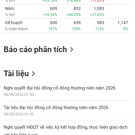
% YoY
+35.18%
+76.66%
-11.07%
Năm
609
852
1,083
% YoY
+10.34%
+40.05%
+27.05%
Kế hoạch
600
639
985
1,147
% hoàn thành
101%
133%
110%
0%
Báo cáo phân tích
Tài liệu
Nghị quyết đại hội đồng cổ đông thường niên năm 2026
08/08/2026 01:50
Tài liệu đại hội đồng cổ đông thường niên năm 2026
08/08/2026 01:50
Nghị quyết HĐQT về việc ký kết hợp đồng, thực hiện giao dịch