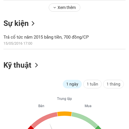
Tổng
VS-
quan
Xem thêm
SECTOR
Giao
Sự kiện
dịch
Tài
Trả cổ tức năm 2015 bằng tiền, 700 đồng/CP
chính
NĂNG
15/05/2016 17:00
Phân
LƯỢNG
tích
kỹ
Kỹ thuật
thuật
Hồ
NGUYÊN
sơ
VẬT
1 ngày
1 tuần
1 tháng
doanh
LIỆU
nghiệp
Trung lập
Tin
Bán
Mua
tức
sự
CÔNG
kiện
NGHIỆP
Tài