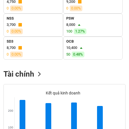
4,750
9,200
VỤ
TRUYỀN
0
0.00%
0
0.00%
THÔNG
NSS
PSW
3,700
8,000
0
0.00%
100
1.27%
SD3
OCB
TIỆN
8,700
10,400
ÍCH
0
0.00%
50
0.48%
Tài chính
BẤT
ĐỘNG
SẢN
Kết quả kinh doanh
Mã
chứng
200
khoán
(-)
100