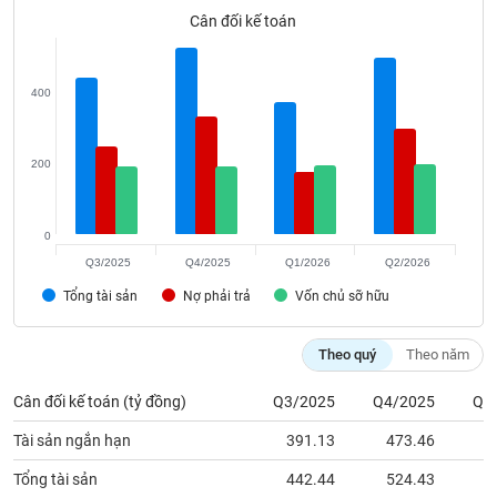
phân
Cân đối kế toán
tích
(-)
400
Thuật
ngữ
(-)
200
Dịch
vụ
0
(-)
Q3/2025
Q4/2025
Q1/2026
Q2/2026
Tổng tài sản
Nợ phải trả
Vốn chủ sỡ hữu
Đào
tạo
Theo quý
Theo năm
Cân đối kế toán (tỷ đồng)
Q3/2025
Q4/2025
Q1
Tài sản ngắn hạn
391.13
473.46
3
Sách
tài
Tổng tài sản
442.44
524.43
3