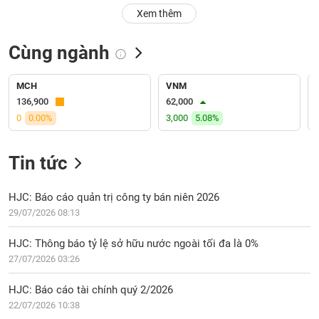
PHIẾU
Hủy
Xem thêm
niêm
yết
Cùng ngành
Theo
CÔNG
dõi
CỤ
đặc
MCH
VNM
ĐẦU
biệt
136,900
62,000
TƯ
0
0.00%
3,000
5.08%
Không
được
ký
Tin tức
XUẤT
quỹ
DỮ
LIỆU
Danh
HJC: Báo cáo quản trị công ty bán niên 2026
mục
29/07/2026 08:13
ETF
TIN
HJC: Thông báo tỷ lệ sở hữu nước ngoài tối đa là 0%
Cổ
MỚI
27/07/2026 03:26
phiếu
chi
Ngành
HJC: Báo cáo tài chính quý 2/2026
tiết
(-)
22/07/2026 10:38