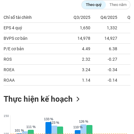
tài
Theo quý
Theo năm
chính
Chỉ số tài chính
Q3/2025
Q4/2025
Q1
EPS 4 quý
1,650
1,332
BVPS cơ bản
14,978
14,927
1
P/E cơ bản
4.49
6.38
ROS
2.32
-0.27
ROEA
3.24
-0.34
ROAA
1.14
-0.14
Thực hiện kế hoạch
150
133 %
133 %
126 %
126 %
123 %
123 %
111 %
111 %
110 %
110 %
101 %
101 %
100