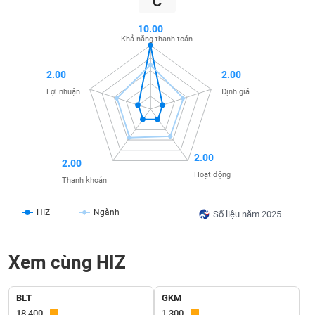
C
liệu
10.00
Tâm
Khả năng thanh toán
lý
TIÊU
thị
DÙNG
2.00
2.00
trường
KHÔNG
Lợi nhuận
Định giá
THIẾT
YẾU
2.00
2.00
Hoạt động
Thanh khoản
TIÊU
DÙNG
HIZ
Ngành
Số liệu năm 2025
THIẾT
YẾU
Xem cùng HIZ
BLT
GKM
CHĂM
18,400
1,300