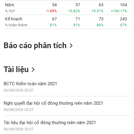
Tất cả
Cổ phiếu
Chỉ số
Chứng chỉ quỹ
Chứng q
Năm
54
57
63
164
% YoY
-1.69%
+5.82%
+9.51%
+160.17%
Lãnh
Kế hoạch
67
71
73
243
đạo
% hoàn thành
81%
81%
86%
67%
(-)
Tất cả
Người nội bộ
Người liên quan
Cổ đông lớn
Báo cáo phân tích
Tin
tức
(-)
Tài liệu
Bài
BCTC Kiểm toán năm 2021
viết
06/08/2026 20:37
của
tác
Nghị quyết đại hội cổ đông thường niên năm 2021
giả
(-)
06/08/2026 20:37
Tài liệu đại hội cổ đông thường niên năm 2021
Báo
06/08/2026 20:37
cáo