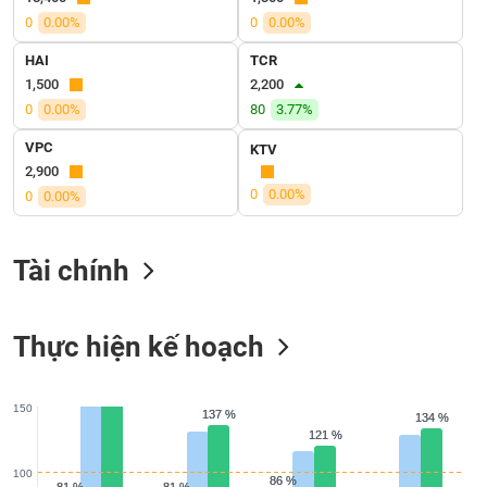
SÓC
0
0.00%
0
0.00%
SỨC
KHỎE
HAI
TCR
1,500
2,200
0
0.00%
80
3.77%
VPC
KTV
TÀI
2,900
CHÍNH
0
0.00%
0
0.00%
Tài chính
CÔNG
NGHỆ
Thực hiện kế hoạch
THÔNG
TIN
150
137 %
137 %
134 %
134 %
121 %
121 %
DỊCH
100
86 %
86 %