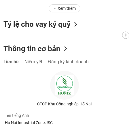
phân
tích
Xem thêm
(-)
Tỷ lệ cho vay ký quỹ
Thuật
ngữ
(-)
Thông tin cơ bản
Dịch
Liên hệ
Niêm yết
Đăng ký kinh doanh
vụ
(-)
Đào
tạo
CTCP Khu Công nghiệp Hố Nai
Tên tiếng Anh
Sách
Ho Nai Industrial Zone JSC
tài