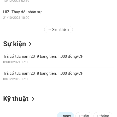
PHIẾU
13/12/2021 02:19
Hủy
niêm
HIZ: Thay đổi nhân sự
yết
21/10/2021 10:00
Theo
CÔNG
dõi
CỤ
Xem thêm
đặc
ĐẦU
biệt
TƯ
Sự kiện
Không
được
Trả cổ tức năm 2019 bằng tiền, 1,000 đồng/CP
ký
XUẤT
quỹ
09/03/2021 17:00
DỮ
LIỆU
Danh
Trả cổ tức năm 2018 bằng tiền, 1,000 đồng/CP
mục
08/12/2019 17:00
ETF
TIN
Cổ
MỚI
phiếu
Kỹ thuật
chi
Ngành
tiết
(-)
1 ngày
1 tuần
1 tháng