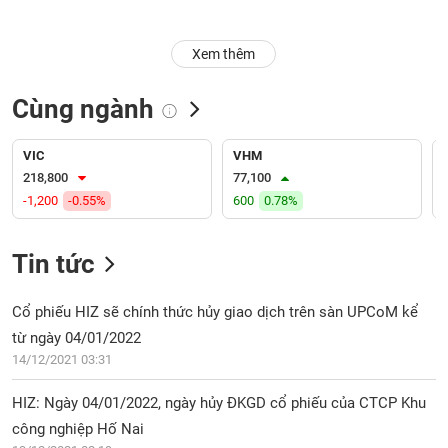
Trạng
Xem thêm
thái
NGÀNH
cổ
phiếu
Cùng ngành
Quy
DOANH
mô
VIC
VHM
NGHIỆP
thị
218,800
77,100
trường
-1,200
-0.55%
600
0.78%
Niêm
CỔ
yết
Tin tức
PHIẾU
Niêm
yết
Cổ phiếu HIZ sẽ chính thức hủy giao dịch trên sàn UPCoM kể
mới
từ ngày 04/01/2022
PHÁI
Niêm
SINH
14/12/2021 03:31
yết
bổ
HIZ: Ngày 04/01/2022, ngày hủy ĐKGD cổ phiếu của CTCP Khu
sung
công nghiệp Hố Nai
TRÁI