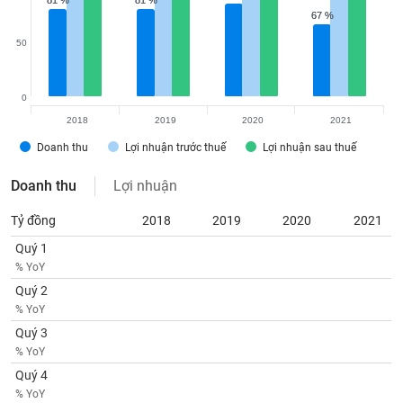
81 %
81 %
81 %
81 %
VỤ
67 %
67 %
TRUYỀN
THÔNG
50
0
2018
2019
2020
2021
TIỆN
Doanh thu
Lợi nhuận trước thuế
Lợi nhuận sau thuế
ÍCH
Doanh thu
Lợi nhuận
Tỷ đồng
2018
2019
2020
2021
BẤT
Quý 1
ĐỘNG
% YoY
SẢN
Quý 2
% YoY
Mã
Quý 3
chứng
% YoY
khoán
(-)
Quý 4
% YoY