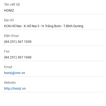
chính
Tên viết tắt
HONIZ
Địa chỉ
Công
KCN Hố Nai - X.Hố Nai 3 - H.Trảng Bom - T.Bình Dương
cụ
đầu
Điện thoại
tư
(84.251) 367 1039
Fax
(84.251) 367 1040
Truyền
thông
Email
tài
honiz@vnn.vn
chính
Website
http://honiz.vn
Dữ
liệu