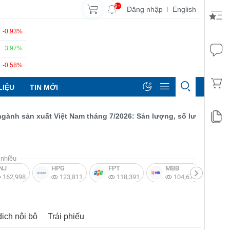
9+
Đăng nhập
English
|
-0.93%
3.97%
-0.58%
LIỆU
TIN MỚI
 sản xuất Việt Nam tháng 7/2026: Sản lượng, số lượng đơn đặt h
nhiều
NJ
HPG
FPT
MBB
V
162,998
123,811
118,391
104,672
dịch nội bộ
Trái phiếu