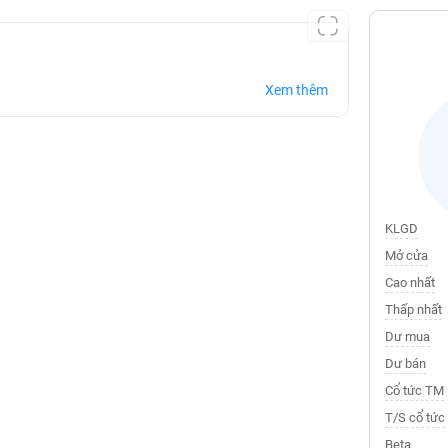
Xem thêm
KLGD
Mở cửa
Cao nhất
Thấp nhất
Dư mua
Dư bán
Cổ tức TM
T/S cổ tức
Beta