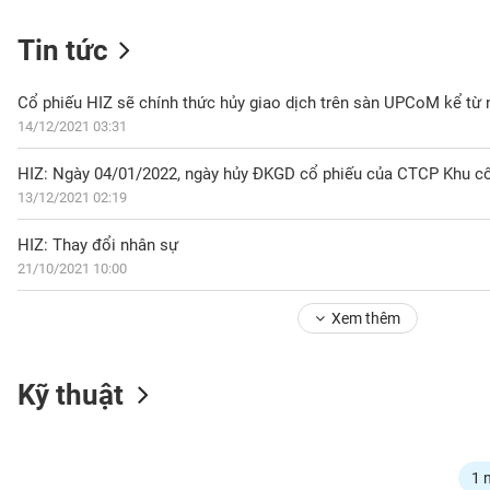
Tin tức
NGÀNH
Cổ phiếu HIZ sẽ chính thức hủy giao dịch trên sàn UPCoM kể từ
14/12/2021 03:31
HIZ: Ngày 04/01/2022, ngày hủy ĐKGD cổ phiếu của CTCP Khu c
DOANH
13/12/2021 02:19
NGHIỆP
HIZ: Thay đổi nhân sự
21/10/2021 10:00
CỔ
PHIẾU
Xem thêm
PHÁI
Kỹ thuật
SINH
TRÁI
1 