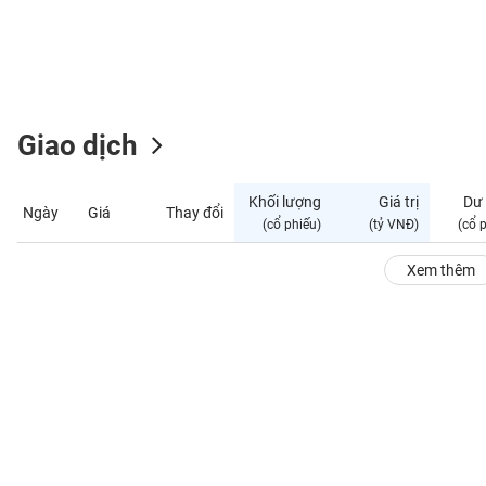
GIỚI
ĐÔNG
DƯƠNG
Giao dịch
TÀI
CHÍNH
Khối lượng
Giá trị
Dư
Ngày
Giá
Thay đổi
CÁ
(cổ phiếu)
(tỷ VNĐ)
(cổ 
NHÂN
Xem thêm
PHÂN
TÍCH
VIETSTOCKFINANCE
VĨ
MÔ