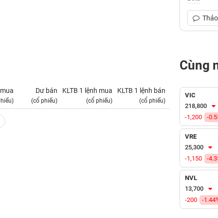
Thảo 
Cùng 
 mua
Dư bán
KLTB 1 lệnh mua
KLTB 1 lệnh bán
NN mua
VIC
phiếu)
(cổ phiếu)
(cổ phiếu)
(cổ phiếu)
(tỷ VNĐ)
218,800
-1,200
-0.
VRE
25,300
-1,150
-4.
NVL
13,700
-200
-1.44