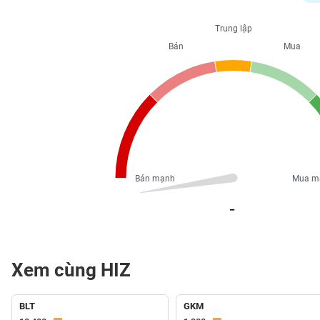
PHIẾU
Trung lập
Bán
Mua
CÔNG
CỤ
ĐẦU
TƯ
XUẤT
DỮ
Bán mạnh
Mua m
LIỆU
_
TIN
MỚI
Xem cùng HIZ
Ngành
(-)
BLT
GKM