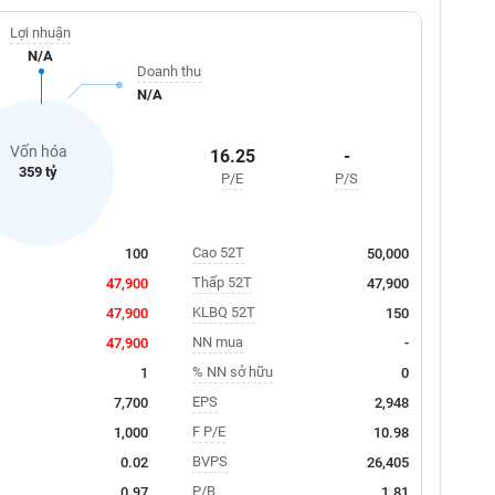
Lợi nhuận
N/A
Doanh thu
N/A
Vốn hóa
16.25
-
359 tỷ
P/E
P/S
Cao 52T
100
50,000
Thấp 52T
47,900
47,900
KLBQ 52T
47,900
150
NN mua
47,900
-
% NN sở hữu
1
0
EPS
7,700
2,948
F P/E
1,000
10.98
BVPS
0.02
26,405
P/B
0.97
1.81