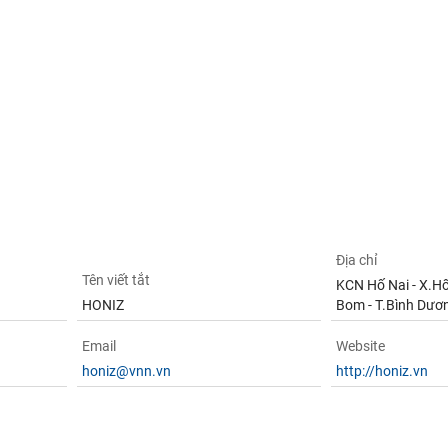
Địa chỉ
Tên viết tắt
KCN Hố Nai - X.Hố
HONIZ
Bom - T.Bình Dươ
Email
Website
honiz@vnn.vn
http://honiz.vn