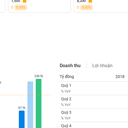
1,500
8,200
0
0.00%
0
0.00%
Doanh thu
Lợi nhuận
134 %
134 %
Tỷ đồng
2018
%
%
Quý 1
% YoY
Quý 2
% YoY
67 %
67 %
Quý 3
% YoY
Quý 4