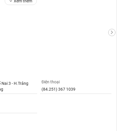
Xem thêm
Điện thoại
 Nai 3 - H.Trảng
ng
(84.251) 367 1039