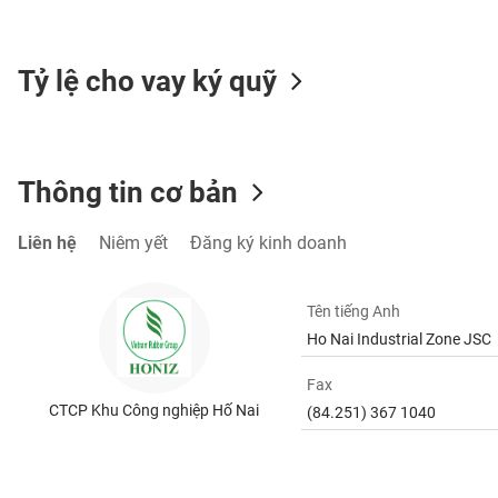
SÓC
SỨC
KHỎE
Tỷ lệ cho vay ký quỹ
TÀI
Thông tin cơ bản
CHÍNH
Liên hệ
Niêm yết
Đăng ký kinh doanh
CÔNG
Tên tiếng Anh
NGHỆ
Ho Nai Industrial Zone JSC
THÔNG
TIN
Fax
CTCP Khu Công nghiệp Hố Nai
(84.251) 367 1040
DỊCH