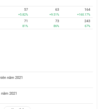
57
63
164
+5.82%
+9.51%
+160.17%
71
73
243
81%
86%
67%
 niên năm 2021
ên năm 2021