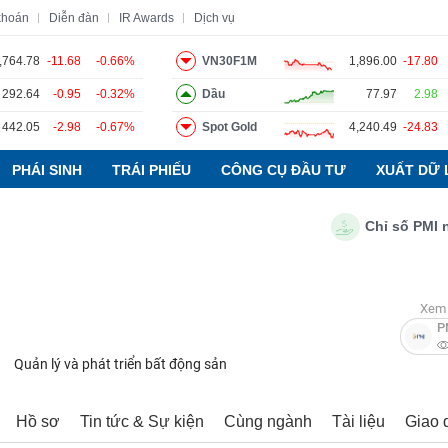
khoán
Diễn đàn
IR Awards
Dịch vụ
,764.78
-11.68
-0.66%
VN30F1M
1,896.00
-17.80
292.64
-0.95
-0.32%
Dầu
77.97
2.98
o
Tin tức
Báo cáo phân tích
Thuật ngữ
Dịch vụ
442.05
-2.98
-0.67%
Spot Gold
4,240.49
-24.83
PHÁI SINH
TRÁI PHIẾU
CÔNG CỤ ĐẦU TƯ
XUẤT DỮ 
Chỉ số PMI ngành
Xem 
P
Quản lý và phát triển bất động sản
Hồ sơ
Tin tức & Sự kiện
Cùng ngành
Tài liệu
Giao 