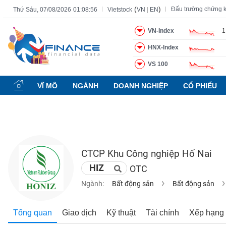
(
)
Đấu trường chứng 
Thứ Sáu, 07/08/2026
01:08:57
Vietstock
VN
|
EN
VN-Index
1
HNX-Index
Tất cả
Tính năng
Ngành
Mã chứng khoán
Lãnh đạ
VS 100
Tính
năng
VĨ MÔ
NGÀNH
DOANH NGHIỆP
CỔ PHIẾU
(-)
VIETSTOCK
CTCP Khu Công nghiệp Hố Nai
CHỨNG
HIZ
OTC
KHOÁN
Ngành:
Bất động sản
Bất động sản
DOANH
Tổng quan
Giao dịch
Kỹ thuật
Tài chính
Xếp hạng
NGHIỆP