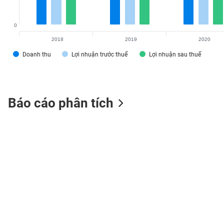
0
2018
2019
2020
TIÊU
Doanh thu
Lợi nhuận trước thuế
Lợi nhuận sau thuế
DÙNG
KHÔNG
THIẾT
YẾU
Báo cáo phân tích
TIÊU
DÙNG
THIẾT
YẾU
CHĂM