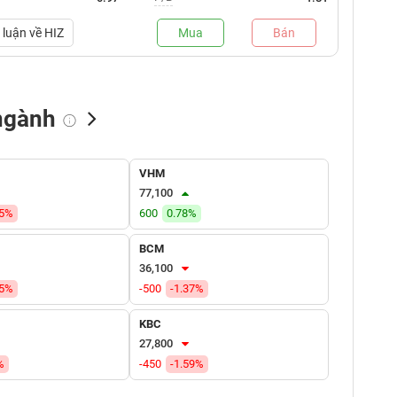
luận về
HIZ
Mua
Bán
ngành
NN bán
Tự doanh mua
Tự doanh bán
VHM
(tỷ VNĐ)
(tỷ VNĐ)
(tỷ VNĐ)
77,100
55%
600
0.78%
BCM
36,100
35%
-500
-1.37%
KBC
27,800
%
-450
-1.59%