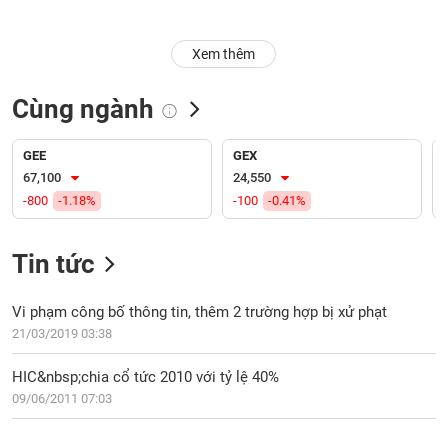
Trạng
Xem thêm
thái
NGÀNH
cổ
phiếu
Cùng ngành
Quy
DOANH
mô
GEE
GEX
NGHIỆP
thị
67,100
24,550
trường
-800
-1.18%
-100
-0.41%
Niêm
CỔ
yết
Tin tức
PHIẾU
Niêm
yết
Vi phạm công bố thông tin, thêm 2 trường hợp bị xử phạt
mới
21/03/2019 03:38
PHÁI
Niêm
SINH
HIC&nbsp;chia cổ tức 2010 với tỷ lệ 40%
yết
09/06/2011 07:03
bổ
sung
TRÁI