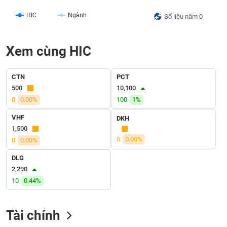
liệu
HIC
Ngành
Số liệu năm 0
Tâm
lý
TIÊU
Xem cùng HIC
thị
DÙNG
trường
KHÔNG
THIẾT
CTN
PCT
YẾU
500
10,100
0
0.00%
100
1%
VHF
DKH
1,500
TIÊU
0
0.00%
0
0.00%
DÙNG
THIẾT
DLG
YẾU
2,290
10
0.44%
Tài chính
CHĂM