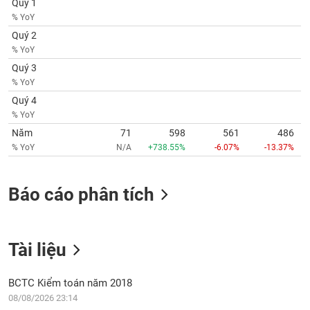
Quý 1
VỤ
% YoY
TRUYỀN
THÔNG
Quý 2
% YoY
Quý 3
% YoY
Quý 4
TIỆN
% YoY
ÍCH
Năm
71
598
561
486
% YoY
N/A
+738.55%
-6.07%
-13.37%
BẤT
Báo cáo phân tích
ĐỘNG
SẢN
Tài liệu
Mã
chứng
khoán
BCTC Kiểm toán năm 2018
(-)
08/08/2026 23:14