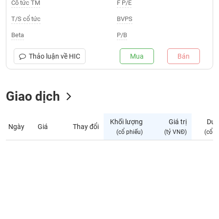
Giá
Cổ tức TM
F P/E
tích
Đặt
T/S cổ tức
BVPS
Biểu
lệnh
đồ
ĐÔNG
Beta
P/B
Nước
tài
DƯƠNG
ngoài
chính
Thảo luận về
HIC
Mua
Bán
Tự
TÀI
doanh
CHÍNH
Giao dịch
Ảnh
CÁ
hưởng
NHÂN
chỉ
Khối lượng
Giá trị
Dư 
số
Ngày
Giá
Thay đổi
(cổ phiếu)
(tỷ VNĐ)
(cổ p
Biến
PHÂN
động
TÍCH
cổ
VIETSTOCKFINANCE
phiếu
Giao
dịch
VĨ
nội
MÔ
bộ