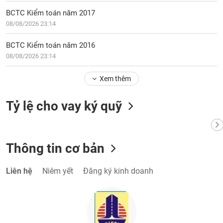
Tất cả
Cổ phiếu
Chỉ số
Chứng chỉ quỹ
Chứng q
BCTC Kiểm toán năm 2017
08/08/2026 23:14
Lãnh
đạo
(-)
BCTC Kiểm toán năm 2016
08/08/2026 23:14
Tất cả
Người nội bộ
Người liên quan
Cổ đông lớn
Xem thêm
Tin
tức
Tỷ lệ cho vay ký quỹ
(-)
Bài
Thông tin cơ bản
viết
của
tác
Liên hệ
Niêm yết
Đăng ký kinh doanh
giả
(-)
Báo
cáo