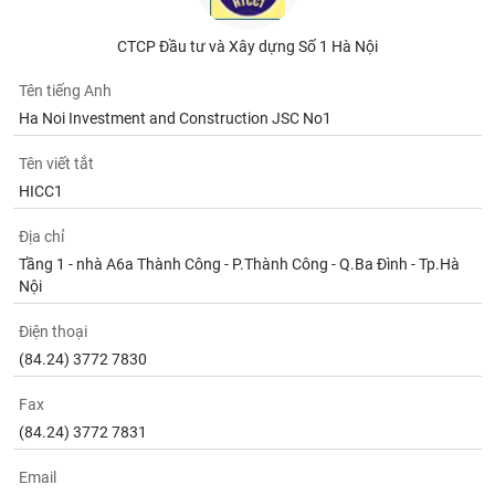
phân
tích
(-)
CTCP Đầu tư và Xây dựng Số 1 Hà Nội
Tên tiếng Anh
Thuật
Ha Noi Investment and Construction JSC No1
ngữ
(-)
Tên viết tắt
HICC1
Dịch
vụ
Địa chỉ
(-)
Tầng 1 - nhà A6a Thành Công - P.Thành Công - Q.Ba Đình - Tp.Hà
Nội
Đào
Điện thoại
tạo
(84.24) 3772 7830
Fax
(84.24) 3772 7831
Sách
tài
Email