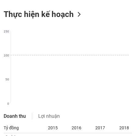
SÓC
SỨC
Thực hiện kế hoạch
KHỎE
150
TÀI
CHÍNH
100
50
CÔNG
NGHỆ
THÔNG
TIN
0
Doanh thu
Lợi nhuận
Tỷ đồng
2015
2016
2017
2018
DỊCH