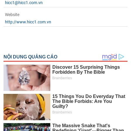
chính
hicc1@hicc1.com.vn
Website
http://www.hicc1.com.vn
Công
cụ
đầu
tư
Truyền
thông
tài
chính
Dữ
liệu