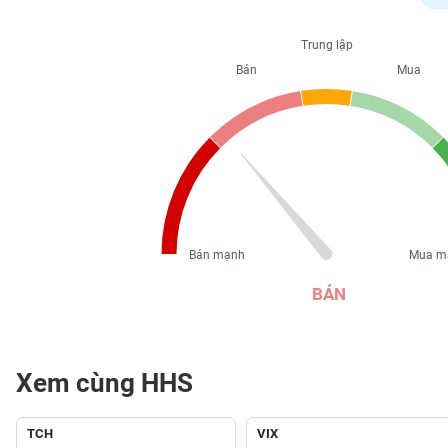
PHIẾU
Trung lập
Bán
Mua
CÔNG
CỤ
ĐẦU
TƯ
XUẤT
DỮ
Bán mạnh
Mua m
LIỆU
BÁN
TIN
MỚI
Xem cùng HHS
Ngành
(-)
TCH
VIX