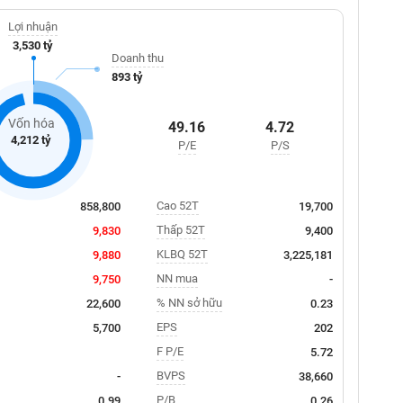
Lợi nhuận
3,530 tỷ
Doanh thu
893 tỷ
Vốn hóa
49.16
4.72
4,212 tỷ
P/E
P/S
Cao 52T
858,800
19,700
Thấp 52T
9,830
9,400
KLBQ 52T
9,880
3,225,181
NN mua
9,750
-
% NN sở hữu
22,600
0.23
EPS
5,700
202
F P/E
5.72
BVPS
-
38,660
P/B
0.99
0.26