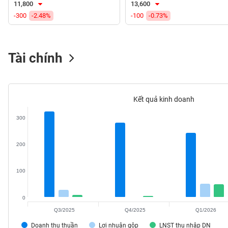
11,800
13,600
VS-
-300
-2.48%
-100
-0.73%
SECTOR
Tài chính
NĂNG
LƯỢNG
Kết quả kinh doanh
300
NGUYÊN
200
VẬT
LIỆU
100
0
Q3/2025
Q4/2025
Q1/2026
CÔNG
NGHIỆP
Doanh thu thuần
Lợi nhuận gộp
LNST thu nhập DN