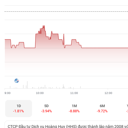
BẤT
ĐỘNG
SẢN
TÀI
CHÍNH
HÀNG
HÓA
9:00
10:00
11:00
12:00
KINH
TẾ
1D
5D
1M
6M
-1.81%
-3.94%
-8.88%
-9.72%
THẾ
CTCP Đầu tư Dịch vụ Hoàng Huy (HHS) được thành lập năm 2008 với v