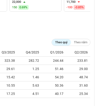
22,000
11,700
150
0.69%
-100
-0.85%
Theo quý
Theo năm
Q3/2025
Q4/2025
Q1/2026
Q2/2026
323.38
282.72
244.44
233.81
29.61
1.25
51.46
29.00
15.42
1.46
54.20
48.74
10.55
5.63
50.36
31.60
17.25
4.51
40.17
25.34