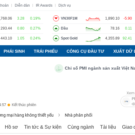
khoán
Diễn đàn
IR Awards
Dịch vụ
,768.06
3.28
0.19%
VN30F1M
1,890.10
-5.90
293.44
0.80
0.27%
Dầu
78.16
0.11
o
Tin tức
Báo cáo phân tích
Thuật ngữ
Dịch vụ
443.10
1.05
0.24%
Spot Gold
4,355.89
92.41
PHÁI SINH
TRÁI PHIẾU
CÔNG CỤ ĐẦU TƯ
XUẤT DỮ 
Chỉ số PMI ngành sản xuất Việt Nam thá
Xem 
P
4:57
Kết thúc phiên
ng mại hàng không thiết yếu
Nhà phân phối
Hồ sơ
Tin tức & Sự kiện
Cùng ngành
Tài liệu
Giao 