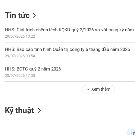
Tin tức
NGÀNH
HHS: Giải trình chênh lệch KQKD quý 2/2026 so với cùng kỳ năm
29/07/2026 10:22
DOANH
HHS: Báo cáo tình hình Quản trị công ty 6 tháng đầu năm 2026
NGHIỆP
29/07/2026 09:54
HHS: BCTC quý 2 năm 2026
28/07/2026 17:00
CỔ
PHIẾU
Xem thêm
PHÁI
Kỹ thuật
SINH
TRÁI
1 