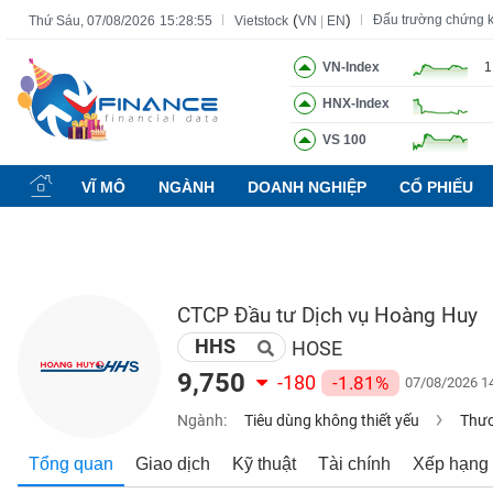
(
)
Đấu trường chứng 
Thứ Sáu, 07/08/2026
15:28:56
Vietstock
VN
|
EN
VN-Index
1
HNX-Index
Tất cả
Tính năng
Ngành
Mã chứng khoán
Lãnh đạ
VS 100
Tính
năng
VĨ MÔ
NGÀNH
DOANH NGHIỆP
CỔ PHIẾU
(-)
VIETSTOCK
CTCP Đầu tư Dịch vụ Hoàng Huy
HHS
CHỨNG
HOSE
KHOÁN
9,750
-180
-1.81%
07/08/2026 1
Ngành:
Tiêu dùng không thiết yếu
Thươ
DOANH
Tổng quan
Giao dịch
Kỹ thuật
Tài chính
Xếp hạng
NGHIỆP