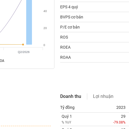
EPS 4 quý
40
BVPS cơ bản
P/E cơ bản
20
ROS
0
ROEA
Q2/2026
ROAA
ROA
Doanh thu
Lợi nhuận
Tỷ đồng
2023
Quý 1
29
% YoY
-79.08%