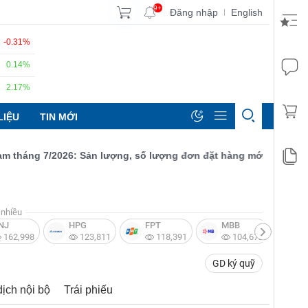
9+
Đăng nhập
English
|
-0.31%
0.14%
2.17%
LIỆU
TIN MỚI
ng 7/2026: Sản lượng, số lượng đơn đặt hàng mới và xuất khẩu đề
nhiều
NJ
HPG
FPT
MBB
V
162,998
123,811
118,391
104,672
GD ký quỹ
dịch nội bộ
Trái phiếu