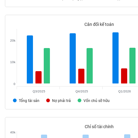
Cân đối kế toán
TIÊU
DÙNG
20k
KHÔNG
THIẾT
YẾU
10k
0
TIÊU
DÙNG
Q3/2025
Q4/2025
Q1/2026
THIẾT
Tổng tài sản
Nợ phải trả
Vốn chủ sỡ hữu
YẾU
Chỉ số tài chính
40k
CHĂM