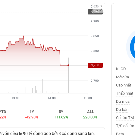
9,950
9,930
9,900
9,850
9,800
9,750
9,750
KLGD
Mở cửa
9,700
Cao nhất
Thấp nhất
13:00
14:00
15:00
Dư mua
Dư bán
YTD
1Y
5Y
ALL
-22%
-42.98%
111.62%
228.00%
Cổ tức TM
T/S cổ tức
ốn điều lệ 90 tỷ đồng góp bởi 3 cổ đông sáng lập.
Beta