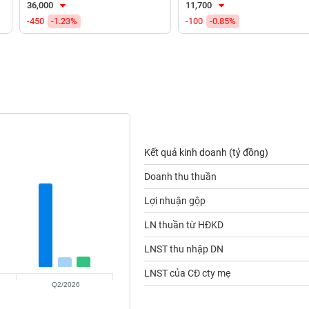
36,000
11,700
-450
-1.23%
-100
-0.85%
Kết quả kinh doanh (tỷ đồng)
Doanh thu thuần
Lợi nhuận gộp
LN thuần từ HĐKD
LNST thu nhập DN
LNST của CĐ cty mẹ
Q2/2026