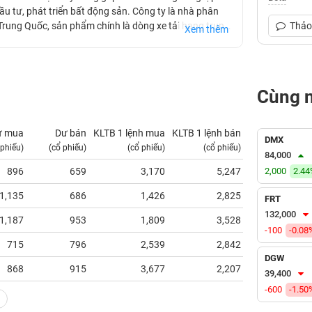
đầu tư, phát triển bất động sản. Công ty là nhà phân
Trung Quốc, sản phẩm chính là dòng xe tải hạng trung
Thảo 
Xem thêm
 mặt tại các thành phố lớn của Việt Nam, gồm phòng
g chuyển dịch cơ cấu kinh doanh từ lĩnh vực kinh
Cùng 
ư mua
Dư bán
KLTB 1 lệnh mua
KLTB 1 lệnh bán
NN mua
DMX
 phiếu)
(cổ phiếu)
(cổ phiếu)
(cổ phiếu)
(tỷ VNĐ)
84,000
896
659
3,170
5,247
2,000
0.00
2.4
1,135
686
1,426
2,825
0.01
FRT
132,000
1,187
953
1,809
3,528
0.28
-100
-0.08
715
796
2,539
2,842
0.02
DGW
868
915
3,677
2,207
2.23
39,400
-600
-1.50