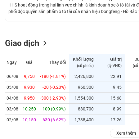
GIỚI
HHS hoạt động trong hai lĩnh vực chính là kinh doanh xe ô tô tải và 
phối độc quyền sản phẩm ô tô tải của nhãn hiệu Dongfeng - Hồ Bắc 
và hạng nặng. Đến nay, hệ thống chi nhánh đại lý của Công ty đã có
ĐÔNG
trưng bày xe, cửa hàng phụ tùng, xưởng sửa chữa. Hiện tại, HHS đan
DƯƠNG
doanh truyền thống là ô tô sang lĩnh vực bất động sản.
Giao dịch
TÀI
CHÍNH
Khối lượng
Giá trị
D
Ngày
Giá
Thay đổi
CÁ
(cổ phiếu)
(tỷ VNĐ)
(cổ
NHÂN
06/08
9,750
-180 (-1.81%)
2,426,800
22.91
05/08
9,930
-20 (-0.20%)
960,300
9.45
PHÂN
TÍCH
04/08
9,950
-300 (-2.93%)
1,554,300
15.68
VIETSTOCKFINANCE
03/08
10,250
100 (0.99%)
880,700
8.99
02/08
10,150
630 (6.62%)
1,738,400
17.26
VĨ
Xem thêm
MÔ