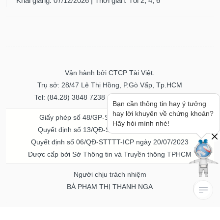
Khai giảng: 07/12/2026 | Thời gian: Tối 2, 4, 6
Vận hành bởi CTCP Tài Việt.
Trụ sở: 28/47 Lê Thị Hồng, P.Gò Vấp, Tp.HCM
Tel: (84.28) 3848 7238 - Fax: (84.28) 3848 7237
Bạn cần thông tin hay ý tưởng
hay lời khuyên về chứng khoán?
Giấy phép số 48/GP-STTTT ngày 04/11/2016
Hãy hỏi mình nhé!
Quyết định số 13/QĐ-STTTT ngày 02/11/2017
Quyết định số 06/QĐ-STTTT-ICP ngày 20/07/2023
Được cấp bởi Sở Thông tin và Truyền thông TPHCM
Người chịu trách nhiệm
BÀ PHẠM THỊ THANH NGA