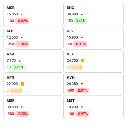
VỤ
MSB
DHC
TRUYỀN
16,050
34,800
THÔNG
-100
-0.62%
150
0.43%
KLB
C32
12,500
15,850
TIỆN
-250
-1.96%
-50
-0.31%
ÍCH
AAA
GEX
7,170
24,700
10
0.14%
0
0.00%
HPG
HVN
BẤT
22,000
24,350
ĐỘNG
0
0.00%
-500
-2.01%
SẢN
MSR
MST
Mã
38,600
10,200
chứng
-900
-2.28%
-100
-0.97%
khoán
(-)