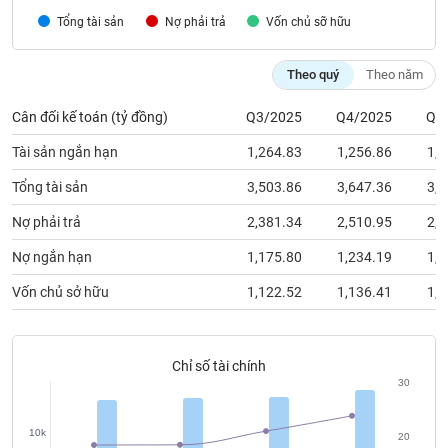
chính
Tổng tài sản
Nợ phải trả
Vốn chủ sỡ hữu
Theo quý
Theo năm
Công
Cân đối kế toán (tỷ đồng)
Q3/2025
Q4/2025
Q1
cụ
đầu
Tài sản ngắn hạn
1,264.83
1,256.86
1,2
tư
Tổng tài sản
3,503.86
3,647.36
3,7
Nợ phải trả
2,381.34
2,510.95
2,6
Truyền
Nợ ngắn hạn
1,175.80
1,234.19
1,2
thông
Vốn chủ sở hữu
1,122.52
1,136.41
1,1
tài
chính
Chỉ số tài chính
30
Dữ
liệu
10k
20