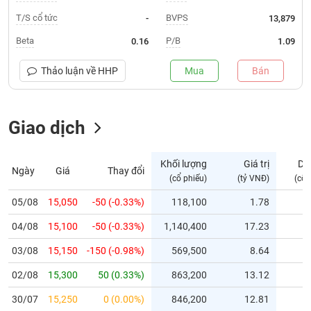
T/S cổ tức
BVPS
-
13,879
Trạng
thái
Beta
P/B
0.16
1.09
NGÀNH
cổ
phiếu
Thảo luận về
HHP
Mua
Bán
Quy
DOANH
mô
NGHIỆP
Giao dịch
thị
trường
Niêm
Khối lượng
Giá trị
Dư
Ngày
Giá
Thay đổi
CỔ
yết
(cổ phiếu)
(tỷ VNĐ)
(cổ 
PHIẾU
Niêm
05/08
15,050
-50 (-0.33%)
118,100
1.78
yết
mới
04/08
15,100
-50 (-0.33%)
1,140,400
17.23
PHÁI
Niêm
SINH
03/08
15,150
-150 (-0.98%)
569,500
8.64
yết
02/08
15,300
50 (0.33%)
863,200
13.12
bổ
sung
TRÁI
30/07
15,250
0 (0.00%)
846,200
12.81