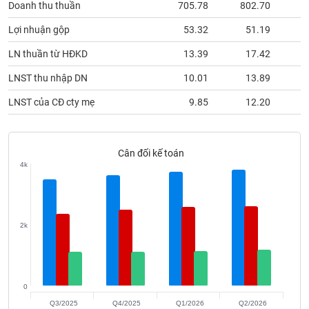
Doanh thu thuần
705.78
802.70
8
phân
tích
(-)
Lợi nhuận gộp
53.32
51.19
LN thuần từ HĐKD
13.39
17.42
Thuật
LNST thu nhập DN
10.01
13.89
ngữ
(-)
LNST của CĐ cty mẹ
9.85
12.20
Dịch
vụ
Cân đối kế toán
(-)
4k
Đào
tạo
2k
Sách
0
tài
Q3/2025
Q4/2025
Q1/2026
Q2/2026