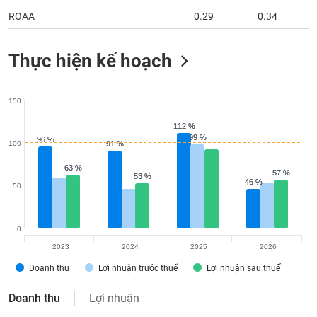
ROAA
0.29
0.34
Thực hiện kế hoạch
150
112 %
112 %
99 %
99 %
96 %
96 %
100
91 %
91 %
63 %
63 %
57 %
57 %
53 %
53 %
46 %
46 %
50
0
2023
2024
2025
2026
Doanh thu
Lợi nhuận trước thuế
Lợi nhuận sau thuế
Doanh thu
Lợi nhuận