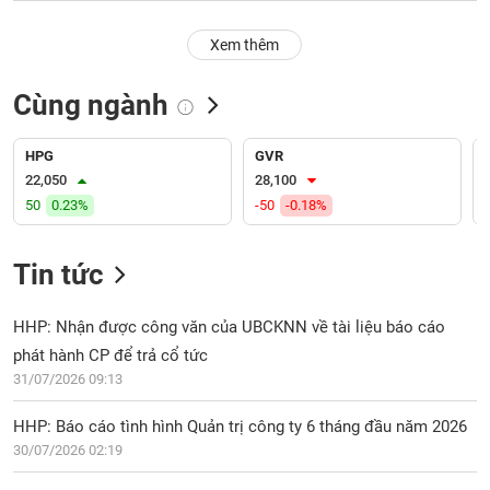
PHIẾU
Hủy
niêm
Xem thêm
yết
Theo
Cùng ngành
CÔNG
dõi
CỤ
đặc
ĐẦU
biệt
HPG
GVR
TƯ
22,050
28,100
Không
50
0.23%
-50
-0.18%
được
ký
XUẤT
quỹ
DỮ
Tin tức
LIỆU
Danh
mục
HHP: Nhận được công văn của UBCKNN về tài liệu báo cáo
ETF
phát hành CP để trả cổ tức
TIN
31/07/2026 09:13
Cổ
MỚI
phiếu
HHP: Báo cáo tình hình Quản trị công ty 6 tháng đầu năm 2026
chi
Ngành
tiết
30/07/2026 02:19
(-)