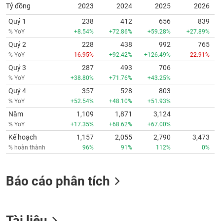
Tỷ đồng
2023
2024
2025
2026
Quý 1
238
412
656
839
% YoY
+8.54%
+72.86%
+59.28%
+27.89%
Quý 2
228
438
992
765
% YoY
-16.95%
+92.42%
+126.49%
-22.91%
Quý 3
287
493
706
% YoY
+38.80%
+71.76%
+43.25%
Quý 4
357
528
803
% YoY
+52.54%
+48.10%
+51.93%
Năm
1,109
1,871
3,124
% YoY
+17.35%
+68.62%
+67.00%
Kế hoạch
1,157
2,055
2,790
3,473
% hoàn thành
96%
91%
112%
0%
Báo cáo phân tích
Tài liệu