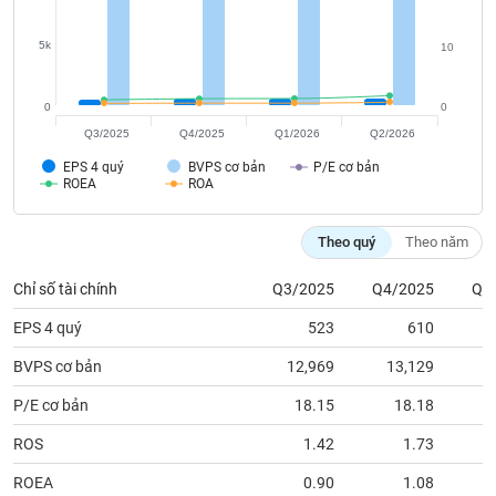
tài
chính
5k
10
0
0
Q3/2025
Q4/2025
Q1/2026
Q2/2026
EPS 4 quý
BVPS cơ bản
P/E cơ bản
ROEA
ROA
Theo quý
Theo năm
Chỉ số tài chính
Q3/2025
Q4/2025
Q1
EPS 4 quý
523
610
BVPS cơ bản
12,969
13,129
1
P/E cơ bản
18.15
18.18
ROS
1.42
1.73
ROEA
0.90
1.08