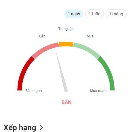
liệu
1 ngày
1 tuần
1 tháng
Tâm
lý
TIÊU
thị
Trung lập
DÙNG
trường
Bán
Mua
KHÔNG
THIẾT
YẾU
TIÊU
DÙNG
Bán mạnh
Mua mạnh
THIẾT
YẾU
BÁN
Xếp hạng
CHĂM