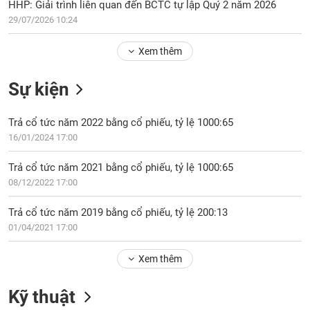
Tổng
HHP: Giải trình liên quan đến BCTC tự lập Quý 2 năm 2026
VS-
quan
SECTOR
29/07/2026 10:24
Giao
Xem thêm
dịch
Tài
Sự kiện
chính
NĂNG
Phân
LƯỢNG
Trả cổ tức năm 2022 bằng cổ phiếu, tỷ lệ 1000:65
tích
16/01/2024 17:00
kỹ
thuật
Trả cổ tức năm 2021 bằng cổ phiếu, tỷ lệ 1000:65
Hồ
08/12/2022 17:00
NGUYÊN
sơ
VẬT
doanh
Trả cổ tức năm 2019 bằng cổ phiếu, tỷ lệ 200:13
LIỆU
nghiệp
01/04/2021 17:00
Tin
tức
Xem thêm
sự
CÔNG
kiện
Kỹ thuật
NGHIỆP
Tài