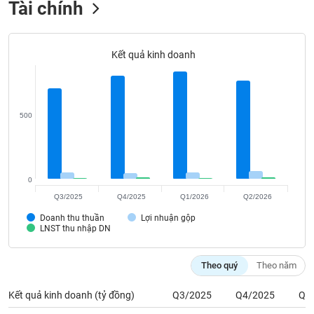
Tài chính
Tất cả
Cổ phiếu
Chỉ số
Chứng chỉ quỹ
Chứng q
Lãnh
đạo
Kết quả kinh doanh
(-)
Tất cả
Người nội bộ
Người liên quan
Cổ đông lớn
500
Tin
tức
(-)
0
Bài
Q3/2025
Q4/2025
Q1/2026
Q2/2026
viết
của
Doanh thu thuần
Lợi nhuận gộp
LNST thu nhập DN
tác
giả
(-)
Theo quý
Theo năm
Kết quả kinh doanh (tỷ đồng)
Q3/2025
Q4/2025
Q1
Báo
cáo