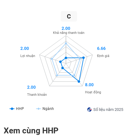
SÓC
SỨC
KHỎE
C
2.00
Khả năng thanh toán
TÀI
2.00
6.66
CHÍNH
Lợi nhuận
Định giá
CÔNG
8.00
2.00
NGHỆ
Hoạt động
Thanh khoản
THÔNG
TIN
HHP
Ngành
Số liệu năm 2025
Xem cùng HHP
DỊCH