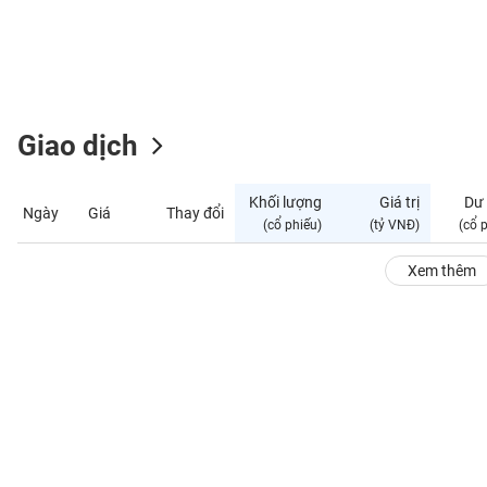
GIỚI
ĐÔNG
DƯƠNG
Giao dịch
TÀI
CHÍNH
Khối lượng
Giá trị
Dư
Ngày
Giá
Thay đổi
CÁ
(cổ phiếu)
(tỷ VNĐ)
(cổ 
NHÂN
Xem thêm
PHÂN
TÍCH
VIETSTOCKFINANCE
VĨ
MÔ