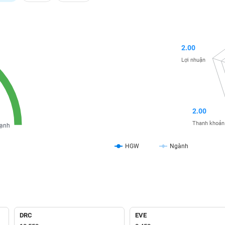
2.00
Lợi nhuận
2.00
Thanh khoản
ạnh
HGW
Ngành
DRC
EVE