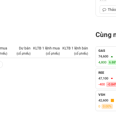
Thảo 
Cùng 
 mua
Dư bán
KLTB 1 lệnh mua
KLTB 1 lệnh bán
NN mua
GAS
phiếu)
(cổ phiếu)
(cổ phiếu)
(cổ phiếu)
(tỷ VNĐ)
74,600
4,800
6.8
REE
47,100
-400
-0.84
VSH
42,600
0
0.00%