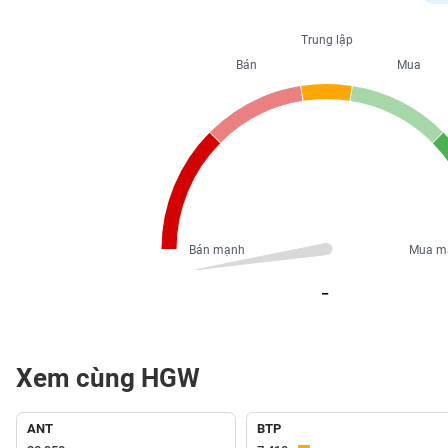
PHIẾU
Trung lập
Bán
Mua
CÔNG
CỤ
ĐẦU
TƯ
XUẤT
DỮ
Bán mạnh
Mua m
LIỆU
_
TIN
MỚI
Xem cùng HGW
Ngành
(-)
ANT
BTP