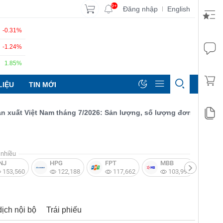
9+
Đăng nhập
English
|
-0.31%
-1.24%
1.85%
LIỆU
TIN MỚI
t Việt Nam tháng 7/2026: Sản lượng, số lượng đơn đặt hàng mới 
nhiều
NJ
HPG
FPT
MBB
V
153,560
122,188
117,662
103,997
dịch nội bộ
Trái phiếu