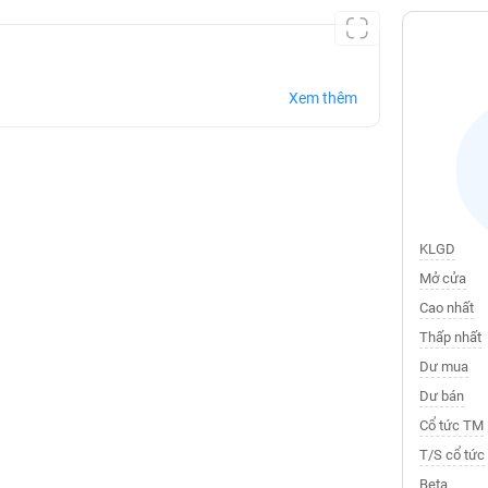
Xem thêm
KLGD
Mở cửa
Cao nhất
Thấp nhất
Dư mua
Dư bán
Cổ tức TM
T/S cổ tức
Beta