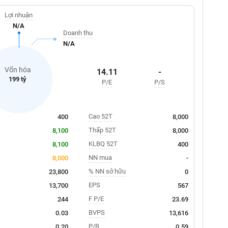
Lợi nhuận
N/A
Doanh thu
N/A
Vốn hóa
14.11
-
199 tỷ
P/E
P/S
Cao 52T
400
8,000
Thấp 52T
8,100
8,000
KLBQ 52T
8,100
400
NN mua
8,000
-
% NN sở hữu
23,800
0
EPS
13,700
567
F P/E
244
23.69
BVPS
0.03
13,616
P/B
0.20
0.59