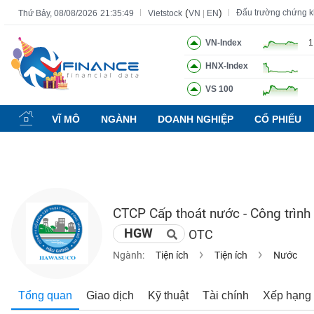
(
)
Đấu trường chứng 
Thứ Bảy, 08/08/2026
21:35:50
Vietstock
VN
|
EN
VN-Index
1
HNX-Index
Tất cả
Tính năng
Ngành
Mã chứng khoán
Lãnh đạ
VS 100
Tính
năng
VĨ MÔ
NGÀNH
DOANH NGHIỆP
CỔ PHIẾU
(-)
VIETSTOCK
CTCP Cấp thoát nước - Công trình
CHỨNG
HGW
OTC
KHOÁN
Ngành:
Tiện ích
Tiện ích
Nước
DOANH
Tổng quan
Giao dịch
Kỹ thuật
Tài chính
Xếp hạng
NGHIỆP