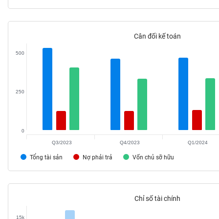
Cân đối kế toán
TIÊU
500
DÙNG
KHÔNG
THIẾT
YẾU
250
0
TIÊU
Q3/2023
Q4/2023
Q1/2024
DÙNG
THIẾT
Tổng tài sản
Nợ phải trả
Vốn chủ sỡ hữu
YẾU
Chỉ số tài chính
CHĂM
15k