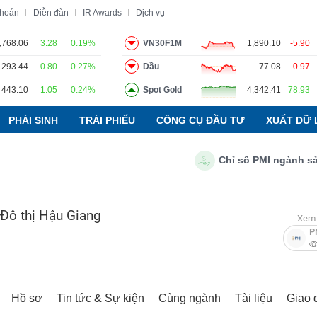
khoán
Diễn đàn
IR Awards
Dịch vụ
,768.06
3.28
0.19%
VN30F1M
1,890.10
-5.90
293.44
0.80
0.27%
Dầu
77.08
-0.97
o
Tin tức
Báo cáo phân tích
Thuật ngữ
Dịch vụ
443.10
1.05
0.24%
Spot Gold
4,342.41
78.93
PHÁI SINH
TRÁI PHIẾU
CÔNG CỤ ĐẦU TƯ
XUẤT DỮ 
Chỉ số PMI ngành sản xuấ
 Đô thị Hậu Giang
Xem 
P
Hồ sơ
Tin tức & Sự kiện
Cùng ngành
Tài liệu
Giao 