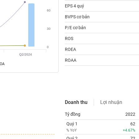
EPS 4 quý
60
BVPS cơ bản
P/E cơ bản
30
ROS
0
ROEA
Q2/2024
ROAA
ROA
Doanh thu
Lợi nhuận
Tỷ đồng
2022
Quý 1
62
% YoY
+4.67%
Quý 2
72