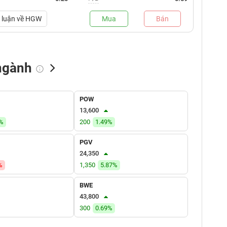
luận về
HGW
Mua
Bán
ngành
NN bán
Tự doanh mua
Tự doanh bán
POW
(tỷ VNĐ)
(tỷ VNĐ)
(tỷ VNĐ)
13,600
8%
200
1.49%
PGV
24,350
%
1,350
5.87%
BWE
43,800
300
0.69%