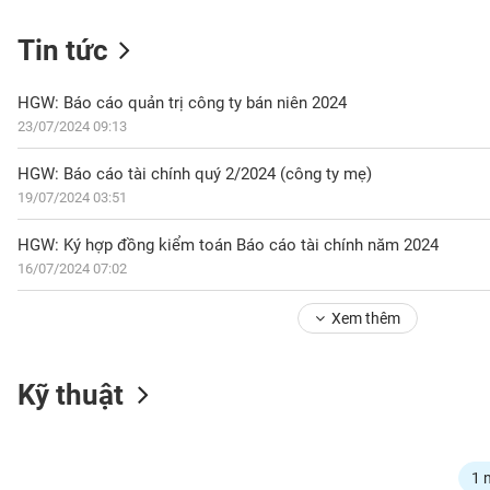
Tin tức
NGÀNH
HGW: Báo cáo quản trị công ty bán niên 2024
23/07/2024 09:13
HGW: Báo cáo tài chính quý 2/2024 (công ty mẹ)
DOANH
19/07/2024 03:51
NGHIỆP
HGW: Ký hợp đồng kiểm toán Báo cáo tài chính năm 2024
16/07/2024 07:02
CỔ
PHIẾU
Xem thêm
PHÁI
Kỹ thuật
SINH
TRÁI
1 