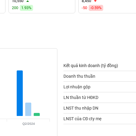
10,550
8,450
200
1.93%
-50
-0.59%
Kết quả kinh doanh (tỷ đồng)
Doanh thu thuần
Lợi nhuận gộp
LN thuần từ HĐKD
LNST thu nhập DN
LNST của CĐ cty mẹ
Q2/2024