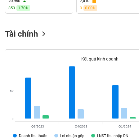
20,950
7,410
VS-
350
1.70%
0
0.00%
SECTOR
Tài chính
NĂNG
LƯỢNG
Kết quả kinh doanh
NGUYÊN
50
VẬT
LIỆU
0
Q3/2023
Q4/2023
Q1/2024
CÔNG
Doanh thu thuần
Lợi nhuận gộp
LNST thu nhập DN
NGHIỆP