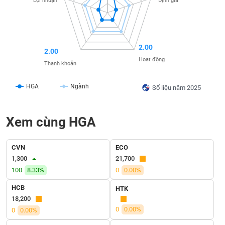
Lợi nhuận
Định giá
liệu
Tâm
lý
TIÊU
2.00
thị
2.00
DÙNG
trường
Hoạt động
KHÔNG
Thanh khoản
THIẾT
YẾU
HGA
Ngành
Số liệu năm 2025
Xem cùng HGA
TIÊU
DÙNG
CVN
ECO
THIẾT
1,300
21,700
YẾU
100
8.33%
0
0.00%
HCB
HTK
18,200
0
0.00%
0
0.00%
CHĂM