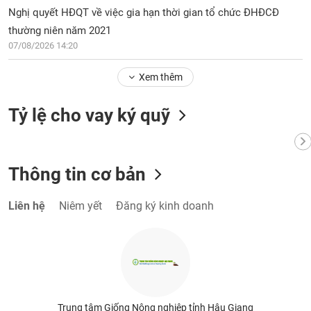
phân
Nghị quyết HĐQT về việc gia hạn thời gian tổ chức ĐHĐCĐ
tích
(-)
thường niên năm 2021
07/08/2026 14:20
Thuật
Xem thêm
ngữ
(-)
Tỷ lệ cho vay ký quỹ
Dịch
vụ
(-)
Thông tin cơ bản
Đào
Liên hệ
Niêm yết
Đăng ký kinh doanh
tạo
Sách
tài
Trung tâm Giống Nông nghiệp tỉnh Hậu Giang