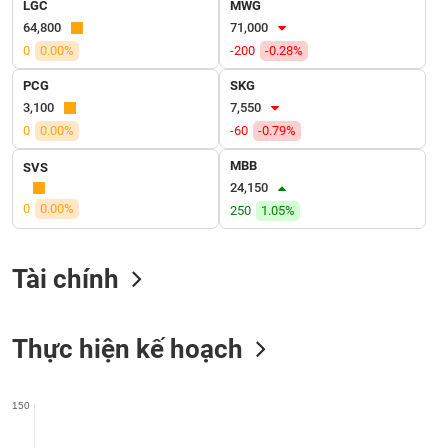
SÓC
LGC
MWG
SỨC
64,800
71,000
KHỎE
0
0.00%
-200
-0.28%
PCG
SKG
3,100
7,550
0
0.00%
-60
-0.79%
TÀI
MBB
SVS
CHÍNH
24,150
0
0.00%
250
1.05%
CÔNG
Tài chính
NGHỆ
THÔNG
TIN
Thực hiện kế hoạch
150
DỊCH