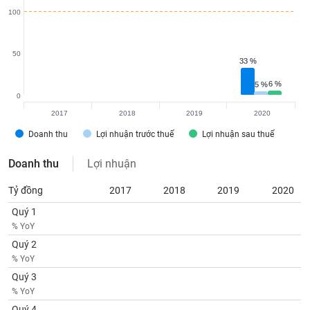
VỤ
100
TRUYỀN
THÔNG
50
33 %
33 %
6 %
6 %
5 %
5 %
0
TIỆN
2017
2018
2019
2020
ÍCH
Doanh thu
Lợi nhuận trước thuế
Lợi nhuận sau thuế
Doanh thu
Lợi nhuận
BẤT
Tỷ đồng
2017
2018
2019
2020
ĐỘNG
Quý 1
SẢN
% YoY
Quý 2
Mã
% YoY
chứng
khoán
Quý 3
(-)
% YoY
Quý 4