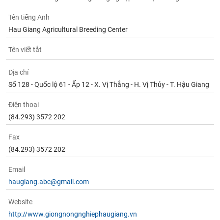
chính
Tên tiếng Anh
Hau Giang Agricultural Breeding Center
Công
Tên viết tắt
cụ
đầu
Địa chỉ
tư
Số 128 - Quốc lộ 61 - Ấp 12 - X. Vị Thắng - H. Vị Thủy - T. Hậu Giang
Điện thoại
(84.293) 3572 202
Truyền
thông
Fax
tài
(84.293) 3572 202
chính
Email
haugiang.abc@gmail.com
Dữ
Website
liệu
http://www.giongnongnghiephaugiang.vn