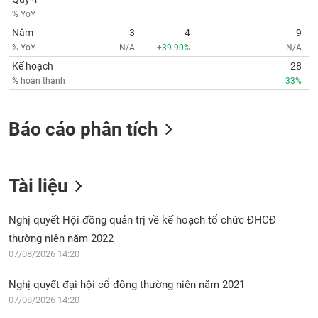
Tất cả
Cổ phiếu
Chỉ số
Chứng chỉ quỹ
Chứng q
% YoY
Năm
3
4
9
Lãnh
% YoY
N/A
+39.90%
N/A
đạo
(-)
Kế hoạch
28
% hoàn thành
33%
Tất cả
Người nội bộ
Người liên quan
Cổ đông lớn
Báo cáo phân tích
Tin
tức
(-)
Tài liệu
Bài
viết
Nghị quyết Hội đồng quản trị về kế hoạch tổ chức ĐHCĐ
của
tác
thường niên năm 2022
giả
07/08/2026 14:20
(-)
Nghị quyết đại hội cổ đông thường niên năm 2021
Báo
07/08/2026 14:20
cáo