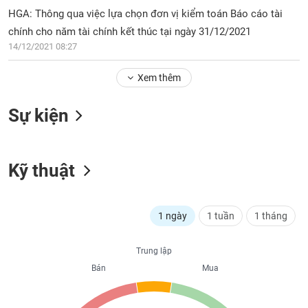
PHIẾU
Hủy
HGA: Thông qua việc lựa chọn đơn vị kiểm toán Báo cáo tài
niêm
chính cho năm tài chính kết thúc tại ngày 31/12/2021
yết
14/12/2021 08:27
Theo
CÔNG
dõi
CỤ
Xem thêm
đặc
ĐẦU
biệt
TƯ
Sự kiện
Không
được
ký
XUẤT
quỹ
Kỹ thuật
DỮ
LIỆU
Danh
mục
ETF
1 ngày
1 tuần
1 tháng
TIN
Cổ
MỚI
Trung lập
phiếu
chi
Bán
Mua
Ngành
tiết
(-)