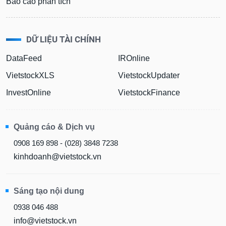
Báo cáo phân tích
DỮ LIỆU TÀI CHÍNH
DataFeed
IROnline
VietstockXLS
VietstockUpdater
InvestOnline
VietstockFinance
Quảng cáo & Dịch vụ
0908 169 898 - (028) 3848 7238
kinhdoanh@vietstock.vn
Sáng tạo nội dung
0938 046 488
info@vietstock.vn