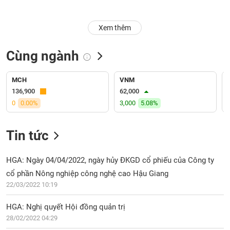
Trạng
Xem thêm
thái
NGÀNH
cổ
phiếu
Cùng ngành
Quy
DOANH
mô
MCH
VNM
NGHIỆP
thị
136,900
62,000
trường
0
0.00%
3,000
5.08%
Niêm
CỔ
yết
Tin tức
PHIẾU
Niêm
yết
HGA: Ngày 04/04/2022, ngày hủy ĐKGD cổ phiếu của Công ty
mới
cổ phần Nông nghiệp công nghệ cao Hậu Giang
PHÁI
Niêm
SINH
22/03/2022 10:19
yết
bổ
HGA: Nghị quyết Hội đồng quản trị
sung
28/02/2022 04:29
TRÁI