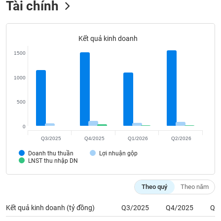
Tài chính
Tất cả
Cổ phiếu
Chỉ số
Chứng chỉ quỹ
Chứng q
Lãnh
đạo
Kết quả kinh doanh
(-)
1500
Tất cả
Người nội bộ
Người liên quan
Cổ đông lớn
1000
Tin
tức
500
(-)
0
Bài
Q3/2025
Q4/2025
Q1/2026
Q2/2026
viết
của
Doanh thu thuần
Lợi nhuận gộp
LNST thu nhập DN
tác
giả
(-)
Theo quý
Theo năm
Kết quả kinh doanh (tỷ đồng)
Q3/2025
Q4/2025
Q1
Báo
cáo