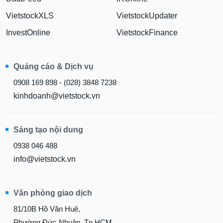
VietstockXLS
VietstockUpdater
InvestOnline
VietstockFinance
Quảng cáo & Dịch vụ
0908 169 898 - (028) 3848 7238
kinhdoanh@vietstock.vn
Sáng tạo nội dung
0938 046 488
info@vietstock.vn
Văn phòng giao dịch
81/10B Hồ Văn Huê,
Phường Đức Nhuận, Tp.HCM