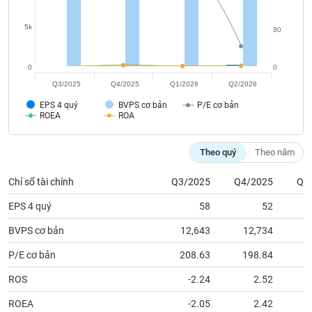
tài
chính
5k
80
0
0
Q3/2025
Q4/2025
Q1/2026
Q2/2026
EPS 4 quý
BVPS cơ bản
P/E cơ bản
ROEA
ROA
Theo quý
Theo năm
Chỉ số tài chính
Q3/2025
Q4/2025
Q1
EPS 4 quý
58
52
BVPS cơ bản
12,643
12,734
1
P/E cơ bản
208.63
198.84
2
ROS
-2.24
2.52
ROEA
-2.05
2.42