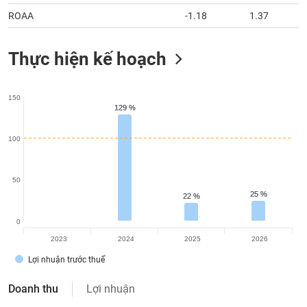
ROAA
-1.18
1.37
Thực hiện kế hoạch
150
129 %
129 %
100
50
25 %
25 %
22 %
22 %
0
2023
2024
2025
2026
Lợi nhuận trước thuế
Doanh thu
Lợi nhuận