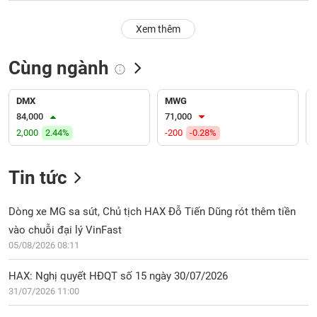
PHIẾU
Hủy
niêm
Xem thêm
yết
Theo
Cùng ngành
CÔNG
dõi
CỤ
đặc
ĐẦU
biệt
DMX
MWG
TƯ
84,000
71,000
Không
2,000
2.44%
-200
-0.28%
được
ký
XUẤT
quỹ
DỮ
Tin tức
LIỆU
Danh
mục
Dòng xe MG sa sút, Chủ tịch HAX Đỗ Tiến Dũng rót thêm tiền
ETF
vào chuỗi đại lý VinFast
TIN
05/08/2026 08:11
Cổ
MỚI
phiếu
HAX: Nghị quyết HĐQT số 15 ngày 30/07/2026
chi
Ngành
tiết
31/07/2026 11:00
(-)