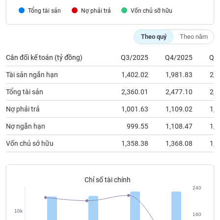
chính
Tổng tài sản
Nợ phải trả
Vốn chủ sỡ hữu
Theo quý
Theo năm
Công
Cân đối kế toán (tỷ đồng)
Q3/2025
Q4/2025
Q1
cụ
đầu
Tài sản ngắn hạn
1,402.02
1,981.83
2,1
tư
Tổng tài sản
2,360.01
2,477.10
2,9
Nợ phải trả
1,001.63
1,109.02
1,5
Truyền
Nợ ngắn hạn
999.55
1,108.47
1,2
thông
Vốn chủ sở hữu
1,358.38
1,368.08
1,4
tài
chính
Chỉ số tài chính
240
Dữ
liệu
10k
160