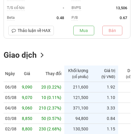
T/S cổ tức
BVPS
-
13,506
Trạng
thái
Beta
P/B
0.48
0.67
NGÀNH
cổ
phiếu
Thảo luận về
HAX
Mua
Bán
Quy
DOANH
mô
NGHIỆP
Giao dịch
thị
trường
Niêm
Khối lượng
Giá trị
Dư
Ngày
Giá
Thay đổi
CỔ
yết
(cổ phiếu)
(tỷ VNĐ)
(cổ 
PHIẾU
Niêm
06/08
9,090
20 (0.22%)
211,600
1.92
yết
mới
05/08
9,070
10 (0.11%)
121,500
1.10
PHÁI
Niêm
SINH
04/08
9,060
210 (2.37%)
371,100
3.33
yết
03/08
8,850
50 (0.57%)
94,800
0.84
bổ
sung
TRÁI
02/08
8,800
230 (2.68%)
130,500
1.15