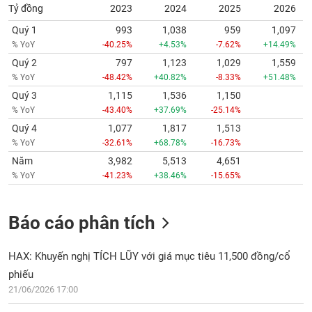
Tỷ đồng
2023
2024
2025
2026
Quý 1
993
1,038
959
1,097
% YoY
-40.25%
+4.53%
-7.62%
+14.49%
Quý 2
797
1,123
1,029
1,559
% YoY
-48.42%
+40.82%
-8.33%
+51.48%
Quý 3
1,115
1,536
1,150
% YoY
-43.40%
+37.69%
-25.14%
Quý 4
1,077
1,817
1,513
% YoY
-32.61%
+68.78%
-16.73%
Năm
3,982
5,513
4,651
% YoY
-41.23%
+38.46%
-15.65%
Báo cáo phân tích
HAX: Khuyến nghị TÍCH LŨY với giá mục tiêu 11,500 đồng/cổ
phiếu
21/06/2026 17:00