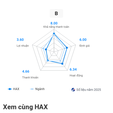
SÓC
SỨC
KHỎE
B
8.00
Khả năng thanh toán
TÀI
3.60
6.00
CHÍNH
Lợi nhuận
Định giá
CÔNG
6.34
4.66
NGHỆ
Hoạt động
Thanh khoản
THÔNG
TIN
HAX
Ngành
Số liệu năm 2025
Xem cùng HAX
DỊCH