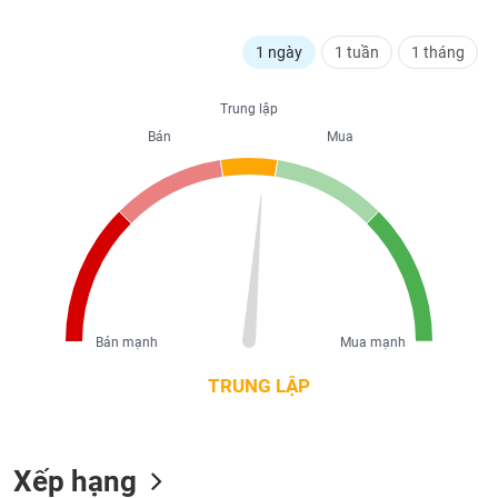
liệu
1 ngày
1 tuần
1 tháng
Tâm
lý
TIÊU
thị
Trung lập
DÙNG
trường
Bán
Mua
KHÔNG
THIẾT
YẾU
TIÊU
DÙNG
Bán mạnh
Mua mạnh
THIẾT
YẾU
TRUNG LẬP
Xếp hạng
CHĂM