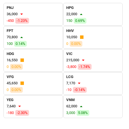
VỤ
PNJ
HPG
TRUYỀN
36,000
22,000
THÔNG
-450
-1.23%
150
0.69%
FPT
HHV
70,800
10,050
TIỆN
100
0.14%
0
0.00%
ÍCH
HDG
VIC
16,550
215,000
0
0.00%
-3,800
-1.74%
VFG
LCG
BẤT
45,650
7,170
ĐỘNG
0
0.00%
-10
-0.14%
SẢN
YEG
VNM
Mã
7,640
62,000
chứng
-180
-2.30%
3,000
5.08%
khoán
(-)