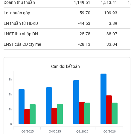
Doanh thu thuần
1,149.51
1,513.41
1,0
phân
tích
(-)
Lợi nhuận gộp
59.70
109.93
LN thuần từ HĐKD
-44.53
3.89
Thuật
LNST thu nhập DN
-25.78
38.07
ngữ
(-)
LNST của CĐ cty mẹ
-28.13
33.04
Dịch
vụ
Cân đối kế toán
(-)
3k
Đào
tạo
2k
1k
Sách
0
tài
Q3/2025
Q4/2025
Q1/2026
Q2/2026