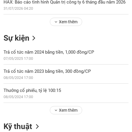
Tổng
HAX: Báo cáo tình hình Quản trị công ty 6 tháng đầu năm 2026
VS-
quan
SECTOR
31/07/2026 04:20
Giao
Xem thêm
dịch
Tài
Sự kiện
chính
NĂNG
Phân
LƯỢNG
Trả cổ tức năm 2024 bằng tiền, 1,000 đồng/CP
tích
07/05/2025 17:00
kỹ
thuật
Trả cổ tức năm 2023 bằng tiền, 300 đồng/CP
Hồ
08/05/2024 17:00
NGUYÊN
sơ
VẬT
doanh
Thưởng cổ phiếu, tỷ lệ 100:15
LIỆU
nghiệp
08/05/2024 17:00
Tin
tức
Xem thêm
sự
CÔNG
kiện
Kỹ thuật
NGHIỆP
Tài