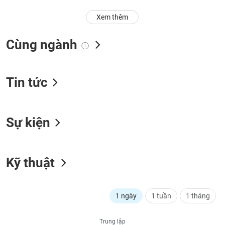
Trạng
Xem thêm
thái
NGÀNH
cổ
Cùng ngành
phiếu
Quy
DOANH
mô
Tin tức
NGHIỆP
thị
trường
Niêm
Sự kiện
CỔ
yết
PHIẾU
Niêm
yết
Kỹ thuật
mới
PHÁI
Niêm
SINH
yết
1 ngày
1 tuần
1 tháng
bổ
sung
TRÁI
Trung lập