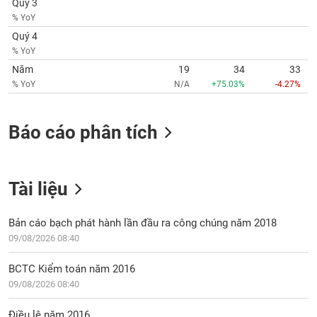
Quý 3
SÓC
% YoY
SỨC
KHỎE
Quý 4
% YoY
Năm
19
34
33
% YoY
N/A
+75.03%
-4.27%
TÀI
CHÍNH
Báo cáo phân tích
Tài liệu
CÔNG
NGHỆ
THÔNG
Bản cáo bạch phát hành lần đầu ra công chúng năm 2018
TIN
09/08/2026 08:40
BCTC Kiểm toán năm 2016
09/08/2026 08:40
DỊCH
Điều lệ năm 2016