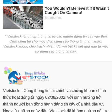
chính
Công
cụ
đầu
* Vietstock tổng hợp thông tin từ các nguồn đáng tin cậy vào thời
tư
điểm công bố cho mục đích cung cấp thông tin tham khảo.
Vietstock không chịu trách nhiệm đối với bất kỳ kết quả nào từ việc
sử dụng các thông tin này.
Truyền
thông
tài
chính
Vietstock – Cổng thông tin tài chính và chứng khoán chính
thức hoạt động từ ngày 02/08/2002, với định hướng trở
Dữ
thành người bạn đồng hành đáng tin cậy của nhà đầu tư.
liệu
Ngay từ những ngày đầu, Vietstock đã không ngừng nỗ lực