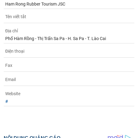
Tất cả
Cổ phiếu
Chỉ số
Chứng chỉ quỹ
Chứng q
Ham Rong Rubber Tourism JSC
Tên viết tắt
Lãnh
đạo
(-)
Địa chỉ
Phố Hàm Rồng - Thị Trấn Sa Pa - H. Sa Pa - T. Lào Cai
Tất cả
Người nội bộ
Người liên quan
Cổ đông lớn
Điện thoại
Tin
tức
Fax
(-)
Email
Bài
viết
Website
của
tác
#
giả
(-)
Báo
cáo