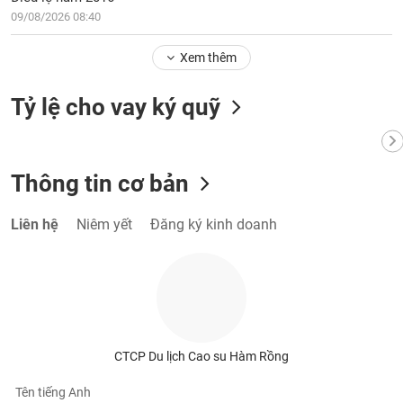
VỤ
09/08/2026 08:40
TRUYỀN
THÔNG
Xem thêm
Tỷ lệ cho vay ký quỹ
TIỆN
ÍCH
Thông tin cơ bản
Liên hệ
Niêm yết
Đăng ký kinh doanh
BẤT
ĐỘNG
SẢN
Mã
chứng
CTCP Du lịch Cao su Hàm Rồng
khoán
(-)
Tên tiếng Anh