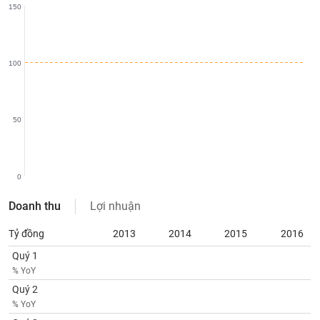
150
liệu
Tâm
lý
TIÊU
100
thị
DÙNG
trường
KHÔNG
THIẾT
YẾU
50
0
TIÊU
Doanh thu
Lợi nhuận
DÙNG
THIẾT
Tỷ đồng
2013
2014
2015
2016
YẾU
Quý 1
% YoY
Quý 2
% YoY
CHĂM