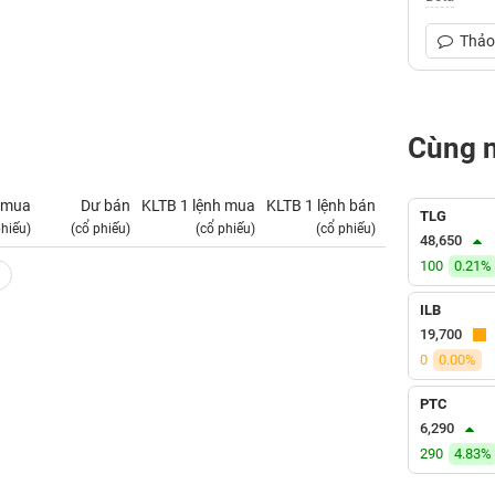
Thảo 
Cùng 
 mua
Dư bán
KLTB 1 lệnh mua
KLTB 1 lệnh bán
NN mua
TLG
phiếu)
(cổ phiếu)
(cổ phiếu)
(cổ phiếu)
(tỷ VNĐ)
48,650
100
0.21%
ILB
19,700
0
0.00%
PTC
6,290
290
4.83%