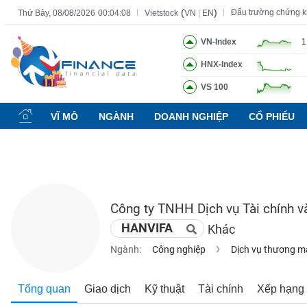
(
)
Đấu trường chứng 
Thứ Bảy, 08/08/2026
00:04:09
Vietstock
VN
|
EN
VN-Index
1
HNX-Index
Tất cả
Tính năng
Ngành
Mã chứng khoán
Lãnh đạ
VS 100
Tính
năng
VĨ MÔ
NGÀNH
DOANH NGHIỆP
CỔ PHIẾU
(-)
VIETSTOCK
Công ty TNHH Dịch vụ Tài chính v
CHỨNG
HANVIFA
Khác
KHOÁN
Ngành:
Công nghiệp
Dịch vụ thương m
DOANH
Tổng quan
Giao dịch
Kỹ thuật
Tài chính
Xếp hạng
NGHIỆP