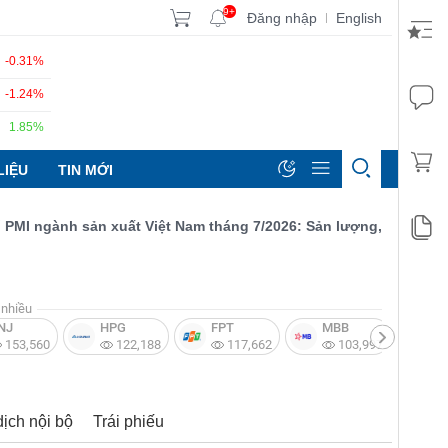
9+
Đăng nhập
English
|
-0.31%
-1.24%
1.85%
LIỆU
TIN MỚI
 ngành sản xuất Việt Nam tháng 7/2026: Sản lượng, số lượng đơn 
nhiều
NJ
HPG
FPT
MBB
V
153,560
122,188
117,662
103,997
dịch nội bộ
Trái phiếu