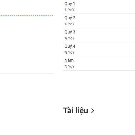
Quý 1
% YoY
Quý 2
% YoY
Quý 3
% YoY
Quý 4
% YoY
Năm
% YoY
Tài liệu