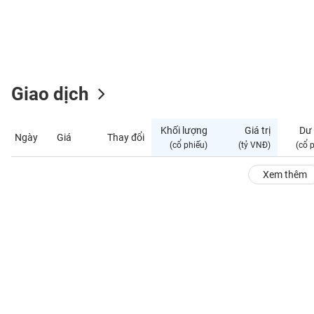
GIỚI
ĐÔNG
DƯƠNG
Giao dịch
TÀI
CHÍNH
Khối lượng
Giá trị
Dư
Ngày
Giá
Thay đổi
CÁ
(cổ phiếu)
(tỷ VNĐ)
(cổ 
NHÂN
Xem thêm
PHÂN
TÍCH
VIETSTOCKFINANCE
VĨ
MÔ