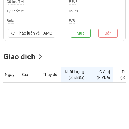
Giá
Cổ tức TM
F P/E
tích
Đặt
T/S cổ tức
BVPS
Biểu
lệnh
đồ
ĐÔNG
Beta
P/B
Nước
tài
DƯƠNG
ngoài
chính
Thảo luận về
HAMC
Mua
Bán
Tự
TÀI
doanh
CHÍNH
Giao dịch
Ảnh
CÁ
hưởng
NHÂN
chỉ
Khối lượng
Giá trị
Dư 
số
Ngày
Giá
Thay đổi
(cổ phiếu)
(tỷ VNĐ)
(cổ p
Biến
PHÂN
động
TÍCH
cổ
VIETSTOCKFINANCE
phiếu
Giao
dịch
VĨ
nội
MÔ
bộ