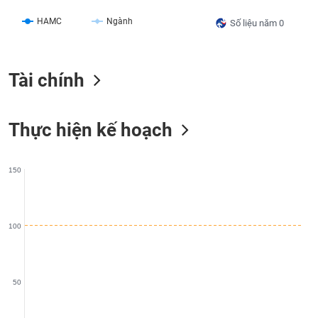
liệu
HAMC
Ngành
Số liệu năm 0
Tâm
lý
TIÊU
thị
DÙNG
Tài chính
trường
KHÔNG
THIẾT
YẾU
Thực hiện kế hoạch
150
TIÊU
DÙNG
THIẾT
100
YẾU
50
CHĂM