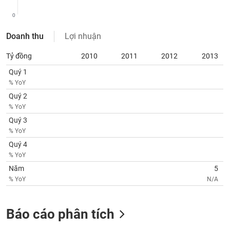
SÓC
SỨC
0
KHỎE
Doanh thu
Lợi nhuận
Tỷ đồng
2010
2011
2012
2013
Quý 1
TÀI
% YoY
CHÍNH
Quý 2
% YoY
Quý 3
% YoY
CÔNG
Quý 4
NGHỆ
% YoY
THÔNG
Năm
5
TIN
% YoY
N/A
Báo cáo phân tích
DỊCH