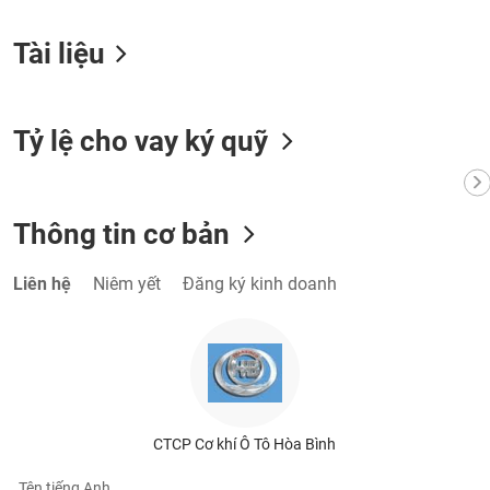
VỤ
TRUYỀN
Tài liệu
THÔNG
Tỷ lệ cho vay ký quỹ
TIỆN
ÍCH
Thông tin cơ bản
Liên hệ
Niêm yết
Đăng ký kinh doanh
BẤT
ĐỘNG
SẢN
Mã
chứng
khoán
CTCP Cơ khí Ô Tô Hòa Bình
(-)
Tên tiếng Anh