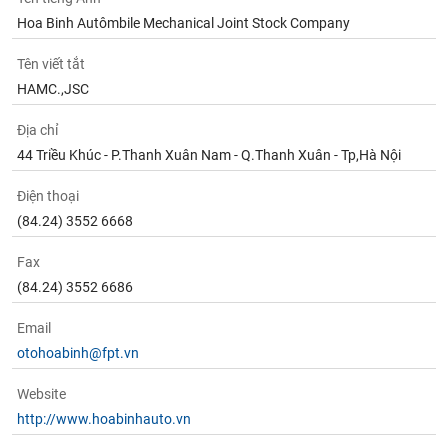
Tất cả
Cổ phiếu
Chỉ số
Chứng chỉ quỹ
Chứng q
Hoa Binh Autômbile Mechanical Joint Stock Company
Lãnh
Tên viết tắt
đạo
HAMC.,JSC
(-)
Địa chỉ
Tất cả
Người nội bộ
Người liên quan
Cổ đông lớn
44 Triều Khúc - P.Thanh Xuân Nam - Q.Thanh Xuân - Tp,Hà Nội
Tin
Điện thoại
tức
(-)
(84.24) 3552 6668
Fax
Bài
(84.24) 3552 6686
viết
của
Email
tác
giả
otohoabinh@fpt.vn
(-)
Website
http://www.hoabinhauto.vn
Báo
cáo