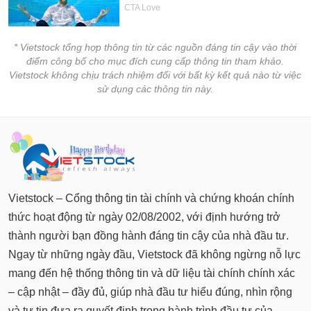
tài
chính
* Vietstock tổng hợp thông tin từ các nguồn đáng tin cậy vào thời
điểm công bố cho mục đích cung cấp thông tin tham khảo.
Vietstock không chịu trách nhiệm đối với bất kỳ kết quả nào từ việc
sử dụng các thông tin này.
Vietstock – Cổng thông tin tài chính và chứng khoán chính
thức hoạt động từ ngày 02/08/2002, với định hướng trở
thành người bạn đồng hành đáng tin cậy của nhà đầu tư.
Ngay từ những ngày đầu, Vietstock đã không ngừng nỗ lực
mang đến hệ thống thông tin và dữ liệu tài chính chính xác
– cập nhật – đầy đủ, giúp nhà đầu tư hiểu đúng, nhìn rộng
và tự tin đưa ra quyết định trong hành trình đầu tư của