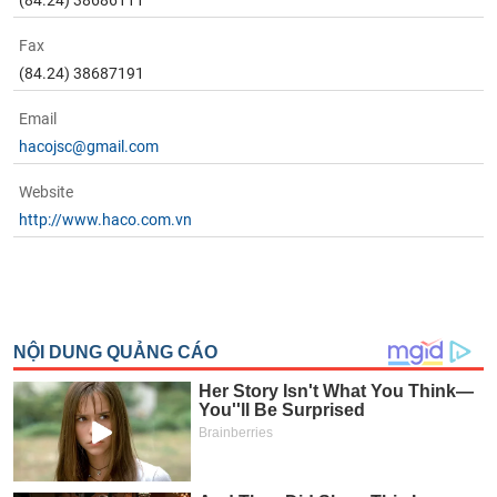
(84.24) 38686111
phân
tích
(-)
Fax
(84.24) 38687191
Thuật
Email
ngữ
hacojsc@gmail.com
(-)
Website
Dịch
http://www.haco.com.vn
vụ
(-)
Đào
tạo
Sách
tài