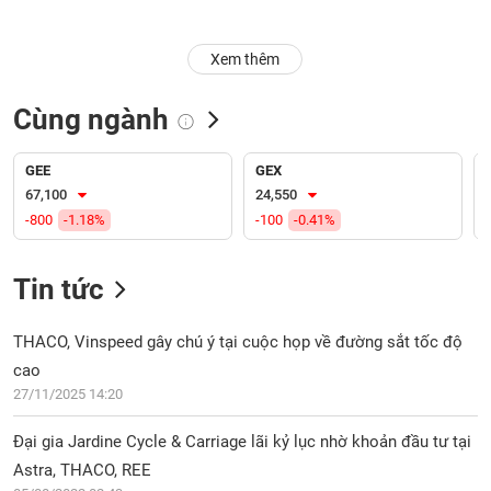
Trạng
Xem thêm
thái
NGÀNH
cổ
phiếu
Cùng ngành
Quy
DOANH
mô
GEE
GEX
NGHIỆP
thị
67,100
24,550
trường
-800
-1.18%
-100
-0.41%
Niêm
CỔ
yết
Tin tức
PHIẾU
Niêm
yết
THACO, Vinspeed gây chú ý tại cuộc họp về đường sắt tốc độ
mới
cao
PHÁI
Niêm
SINH
27/11/2025 14:20
yết
bổ
Đại gia Jardine Cycle & Carriage lãi kỷ lục nhờ khoản đầu tư tại
sung
Astra, THACO, REE
TRÁI