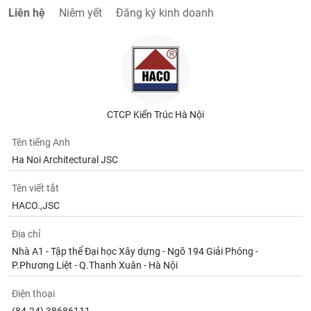
Tất cả
Cổ phiếu
Chỉ số
Chứng chỉ quỹ
Chứng q
Liên hệ
Niêm yết
Đăng ký kinh doanh
Lãnh
đạo
(-)
Tất cả
Người nội bộ
Người liên quan
Cổ đông lớn
CTCP Kiến Trúc Hà Nội
Tin
tức
Tên tiếng Anh
(-)
Ha Noi Architectural JSC
Tên viết tắt
Bài
viết
HACO.,JSC
của
tác
Địa chỉ
giả
(-)
Nhà A1 - Tập thể Đại học Xây dựng - Ngõ 194 Giải Phóng -
P.Phương Liệt - Q.Thanh Xuân - Hà Nội
Báo
Điện thoại
cáo