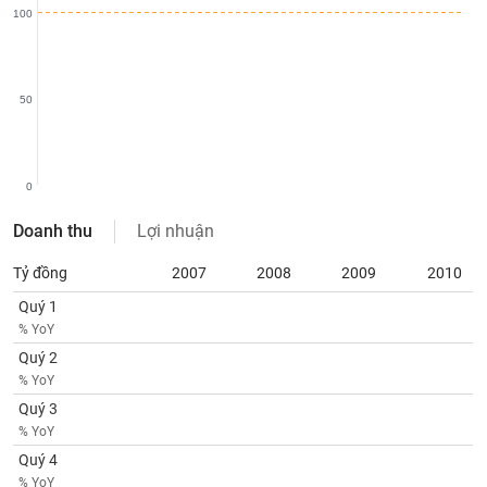
SÓC
100
SỨC
KHỎE
50
TÀI
CHÍNH
0
Doanh thu
Lợi nhuận
Tỷ đồng
2007
2008
2009
2010
CÔNG
Quý 1
NGHỆ
% YoY
THÔNG
Quý 2
TIN
% YoY
Quý 3
% YoY
Quý 4
DỊCH
% YoY