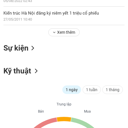
PHIẾU
05/08/2022 02:43
Hủy
niêm
Kiến trúc Hà Nội đăng ký niêm yết 1 triệu cổ phiếu
yết
27/05/2011 10:40
Theo
CÔNG
dõi
CỤ
Xem thêm
đặc
ĐẦU
biệt
TƯ
Sự kiện
Không
được
ký
XUẤT
quỹ
Kỹ thuật
DỮ
LIỆU
Danh
mục
ETF
1 ngày
1 tuần
1 tháng
TIN
Cổ
MỚI
Trung lập
phiếu
chi
Bán
Mua
Ngành
tiết
(-)