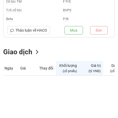
Giá
Cổ tức TM
F P/E
tích
Đặt
T/S cổ tức
BVPS
Biểu
lệnh
đồ
ĐÔNG
Beta
P/B
Nước
tài
DƯƠNG
ngoài
chính
Thảo luận về
HACO
Mua
Bán
Tự
TÀI
doanh
CHÍNH
Giao dịch
Ảnh
CÁ
hưởng
NHÂN
chỉ
Khối lượng
Giá trị
Dư 
số
Ngày
Giá
Thay đổi
(cổ phiếu)
(tỷ VNĐ)
(cổ p
Biến
PHÂN
động
TÍCH
cổ
VIETSTOCKFINANCE
phiếu
Giao
dịch
VĨ
nội
MÔ
bộ