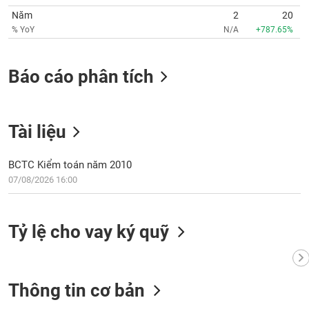
VỤ
Năm
2
20
TRUYỀN
% YoY
N/A
+787.65%
THÔNG
Báo cáo phân tích
TIỆN
ÍCH
Tài liệu
BCTC Kiểm toán năm 2010
07/08/2026 16:00
BẤT
ĐỘNG
SẢN
Tỷ lệ cho vay ký quỹ
Mã
chứng
khoán
(-)
Thông tin cơ bản