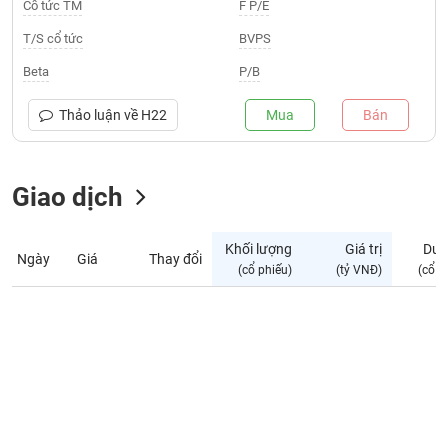
Giá
Cổ tức TM
F P/E
tích
Đặt
T/S cổ tức
BVPS
Biểu
lệnh
đồ
ĐÔNG
Beta
P/B
Nước
tài
DƯƠNG
ngoài
chính
Thảo luận về
H22
Mua
Bán
Tự
TÀI
doanh
CHÍNH
Giao dịch
Ảnh
CÁ
hưởng
NHÂN
chỉ
Khối lượng
Giá trị
Dư 
số
Ngày
Giá
Thay đổi
(cổ phiếu)
(tỷ VNĐ)
(cổ p
Biến
PHÂN
động
TÍCH
cổ
VIETSTOCKFINANCE
phiếu
Giao
dịch
VĨ
nội
MÔ
bộ