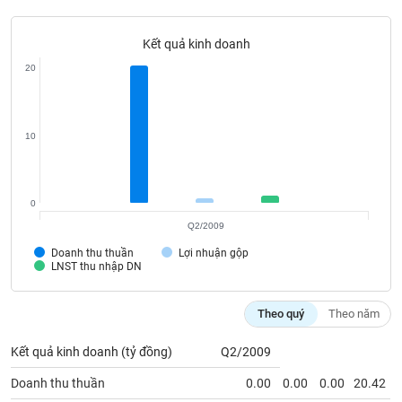
liệu
Kết quả kinh doanh
Tâm
lý
20
TIÊU
thị
DÙNG
trường
KHÔNG
THIẾT
10
YẾU
0
Q2/2009
TIÊU
Doanh thu thuần
Lợi nhuận gộp
DÙNG
LNST thu nhập DN
THIẾT
YẾU
Theo quý
Theo năm
Kết quả kinh doanh (tỷ đồng)
Q2/2009
Doanh thu thuần
0.00
0.00
0.00
20.42
CHĂM