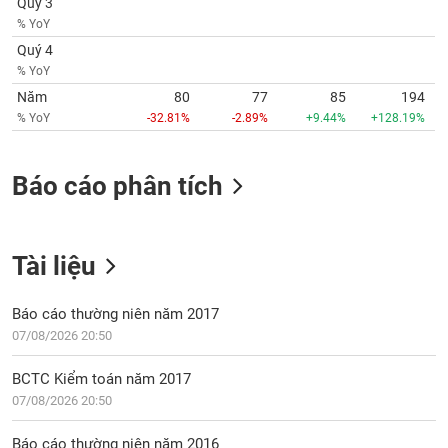
chính
Quý 3
% YoY
Quý 4
% YoY
Năm
80
77
85
194
Công
cụ
% YoY
-32.81%
-2.89%
+9.44%
+128.19%
đầu
tư
Báo cáo phân tích
Truyền
Tài liệu
thông
tài
Báo cáo thường niên năm 2017
chính
07/08/2026 20:50
BCTC Kiểm toán năm 2017
07/08/2026 20:50
Dữ
liệu
Báo cáo thường niên năm 2016