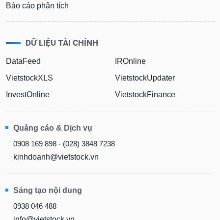
Báo cáo phân tích
DỮ LIỆU TÀI CHÍNH
DataFeed
IROnline
VietstockXLS
VietstockUpdater
InvestOnline
VietstockFinance
Quảng cáo & Dịch vụ
0908 169 898 - (028) 3848 7238
kinhdoanh@vietstock.vn
Sáng tạo nội dung
0938 046 488
info@vietstock.vn