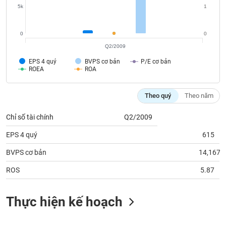
Tất cả
Cổ phiếu
Chỉ số
Chứng chỉ quỹ
Chứng q
5k
1
Lãnh
0
0
đạo
(-)
Q2/2009
EPS 4 quý
BVPS cơ bản
P/E cơ bản
Tất cả
Người nội bộ
Người liên quan
Cổ đông lớn
ROEA
ROA
Tin
Theo quý
Theo năm
tức
(-)
Chỉ số tài chính
Q2/2009
EPS 4 quý
615
Bài
viết
BVPS cơ bản
14,167
của
tác
ROS
5.87
giả
(-)
Thực hiện kế hoạch
Báo
cáo