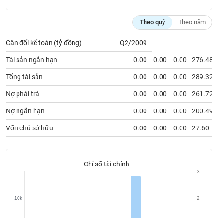
VỤ
TRUYỀN
Theo quý
Theo năm
THÔNG
Cân đối kế toán (tỷ đồng)
Q2/2009
Tài sản ngắn hạn
0.00
0.00
0.00
276.48
TIỆN
Tổng tài sản
0.00
0.00
0.00
289.32
ÍCH
Nợ phải trả
0.00
0.00
0.00
261.72
Nợ ngắn hạn
0.00
0.00
0.00
200.49
Vốn chủ sở hữu
0.00
0.00
0.00
27.60
BẤT
ĐỘNG
SẢN
Chỉ số tài chính
3
Mã
chứng
khoán
10k
2
(-)