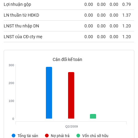
SÓC
Lợi nhuận gộp
0.00
0.00
0.00
0.79
SỨC
KHỎE
LN thuần từ HĐKD
0.00
0.00
0.00
1.37
LNST thu nhập DN
0.00
0.00
0.00
1.20
LNST của CĐ cty mẹ
0.00
0.00
0.00
1.20
TÀI
CHÍNH
Cân đối kế toán
300
CÔNG
200
NGHỆ
THÔNG
100
TIN
0
Q2/2009
DỊCH
Tổng tài sản
Nợ phải trả
Vốn chủ sỡ hữu