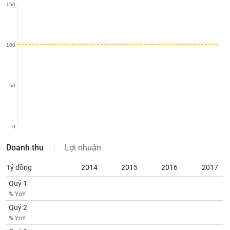
phân
150
tích
(-)
100
Thuật
ngữ
(-)
50
Dịch
vụ
(-)
0
Doanh thu
Lợi nhuận
Đào
tạo
Tỷ đồng
2014
2015
2016
2017
Quý 1
% YoY
Quý 2
Sách
% YoY
tài