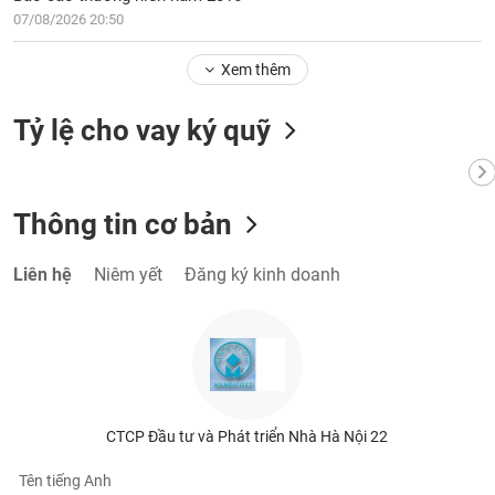
tài
07/08/2026 20:50
chính
Xem thêm
Tỷ lệ cho vay ký quỹ
Thông tin cơ bản
Liên hệ
Niêm yết
Đăng ký kinh doanh
CTCP Đầu tư và Phát triển Nhà Hà Nội 22
Tên tiếng Anh