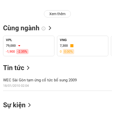
Trạng
Xem thêm
thái
NGÀNH
cổ
phiếu
Cùng ngành
Quy
DOANH
mô
VPL
VNG
NGHIỆP
thị
79,000
7,300
trường
-1,900
-2.35%
0
0.00%
Niêm
CỔ
yết
Tin tức
PHIẾU
Niêm
yết
WEC Sài Gòn tạm ứng cổ tức bổ sung 2009
mới
18/01/2010 02:04
PHÁI
Niêm
SINH
yết
bổ
Sự kiện
sung
TRÁI