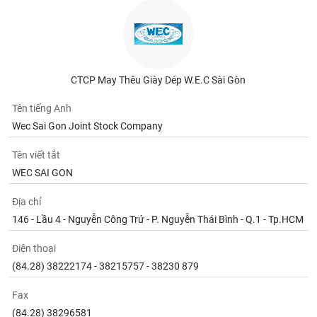
Tất cả
Cổ phiếu
Chỉ số
Chứng chỉ quỹ
Chứng q
Lãnh
đạo
(-)
CTCP May Thêu Giày Dép W.E.C Sài Gòn
Tất cả
Người nội bộ
Người liên quan
Cổ đông lớn
Tên tiếng Anh
Wec Sai Gon Joint Stock Company
Tin
tức
(-)
Tên viết tắt
WEC SAI GON
Bài
Địa chỉ
viết
146 - Lầu 4 - Nguyễn Công Trứ - P. Nguyễn Thái Bình - Q.1 - Tp.HCM
của
tác
giả
Điện thoại
(-)
(84.28) 38222174 - 38215757 - 38230 879
Fax
Báo
cáo
(84.28) 38296581