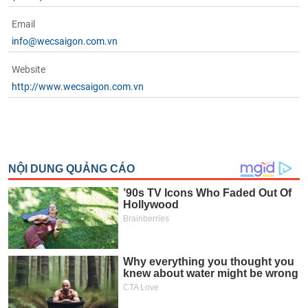
phân
tích
Email
(-)
info@wecsaigon.com.vn
Website
Thuật
ngữ
http://www.wecsaigon.com.vn
(-)
Dịch
vụ
(-)
Đào
tạo
Sách
tài