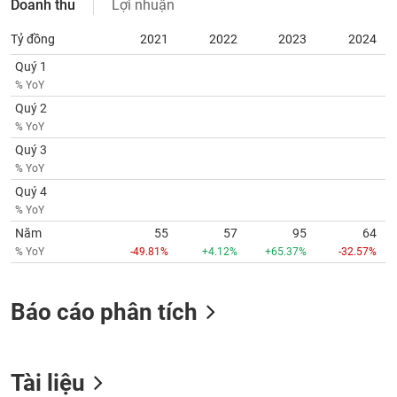
Doanh thu
Lợi nhuận
SÓC
SỨC
Tỷ đồng
2021
2022
2023
2024
KHỎE
Quý 1
% YoY
Quý 2
% YoY
TÀI
Quý 3
CHÍNH
% YoY
Quý 4
% YoY
Năm
55
57
95
64
CÔNG
% YoY
-49.81%
+4.12%
+65.37%
-32.57%
NGHỆ
THÔNG
TIN
Báo cáo phân tích
Tài liệu
DỊCH