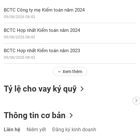
VỤ
TRUYỀN
BCTC Công ty mẹ Kiểm toán năm 2024
THÔNG
09/08/2026 08:43
BCTC Hợp nhất Kiểm toán năm 2024
09/08/2026 08:43
TIỆN
BCTC Hợp nhất Kiểm toán năm 2023
ÍCH
09/08/2026 08:43
Xem thêm
BẤT
Tỷ lệ cho vay ký quỹ
ĐỘNG
SẢN
Thông tin cơ bản
Mã
chứng
khoán
(-)
Liên hệ
Niêm yết
Đăng ký kinh doanh