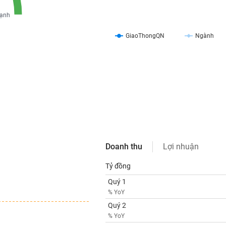
ạnh
GiaoThongQN
Ngành
Doanh thu
Lợi nhuận
Tỷ đồng
Quý 1
% YoY
Quý 2
% YoY