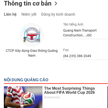
Thông tin cơ bản
Liên hệ
Niêm yết
Đăng ký kinh doanh
TIÊU
Tên tiếng Anh
DÙNG
Quang Nam Transport
KHÔNG
Construction ,. JSC
THIẾT
YẾU
Fax
CTCP Xây dựng Giao thông Quảng
Nam
(84.235) 386 2049
TIÊU
DÙNG
THIẾT
YẾU
CHĂM