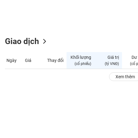
GIỚI
ĐÔNG
DƯƠNG
Giao dịch
TÀI
CHÍNH
Khối lượng
Giá trị
Dư
Ngày
Giá
Thay đổi
CÁ
(cổ phiếu)
(tỷ VNĐ)
(cổ 
NHÂN
Xem thêm
PHÂN
TÍCH
VIETSTOCKFINANCE
VĨ
MÔ