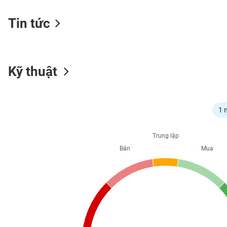
Tin tức
NGÀNH
Kỹ thuật
DOANH
NGHIỆP
1 
CỔ
Trung lập
PHIẾU
Bán
Mua
PHÁI
SINH
TRÁI