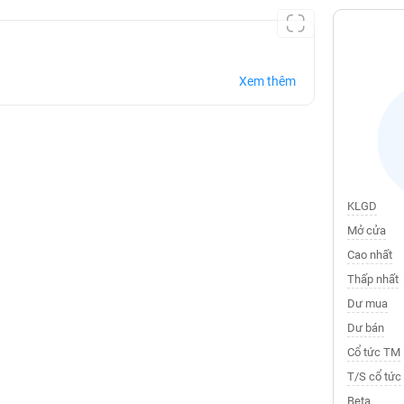
Xem thêm
KLGD
Mở cửa
Cao nhất
Thấp nhất
Dư mua
Dư bán
Cổ tức TM
T/S cổ tức
Beta