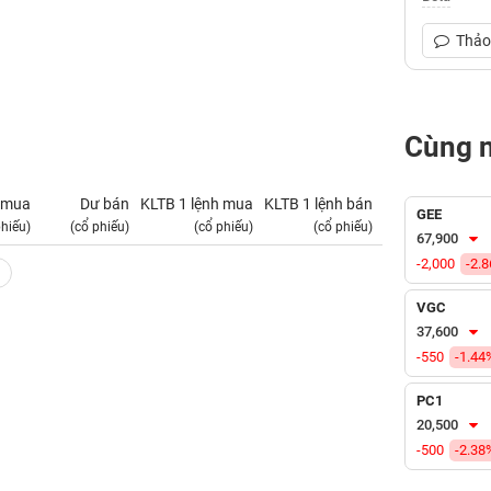
Thảo 
Cùng 
 mua
Dư bán
KLTB 1 lệnh mua
KLTB 1 lệnh bán
NN mua
GEE
phiếu)
(cổ phiếu)
(cổ phiếu)
(cổ phiếu)
(tỷ VNĐ)
67,900
-2,000
-2.
VGC
37,600
-550
-1.44
PC1
20,500
-500
-2.38