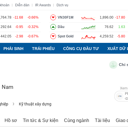
 khoán
Diễn đàn
IR Awards
Dịch vụ
,764.78
-11.68
-0.66%
VN30F1M
1,896.00
-17.80
292.64
-0.95
-0.32%
Dầu
76.62
1.63
o
Tin tức
Báo cáo phân tích
Thuật ngữ
Dịch vụ
442.05
-2.98
-0.67%
Spot Gold
4,259.52
-5.80
PHÁI SINH
TRÁI PHIẾU
CÔNG CỤ ĐẦU TƯ
XUẤT DỮ 
Chỉ số PM
g Nam
Xem 
P
ghiệp
Kỹ thuật xây dựng
Hồ sơ
Tin tức & Sự kiện
Cùng ngành
Tài liệu
Giao 