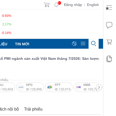
9+
Đăng nhập
English
|
-0.93%
2.17%
-0.14%
LIỆU
TIN MỚI
I ngành sản xuất Việt Nam tháng 7/2026: Sản lượng, số lượng đơ
nhiều
NJ
HPG
FPT
MBB
V
160,804
128,898
120,915
105,721
dịch nội bộ
Trái phiếu