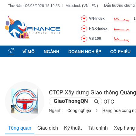
(
)
Đấu trường chứng
Thứ Năm, 06/08/2026
15:19:54
Vietstock
VN
|
EN
VN-Index
1
HNX-Index
Tất cả
Tính năng
Ngành
Mã chứng khoán
Lãnh đạ
VS 100
Tính
năng
VĨ MÔ
NGÀNH
DOANH NGHIỆP
CỔ PHIẾU
(-)
VIETSTOCK
CTCP Xây dựng Giao thông Quản
CHỨNG
GiaoThongQN
OTC
KHOÁN
Ngành:
Công nghiệp
Hàng hóa công n
DOANH
Tổng quan
Giao dịch
Kỹ thuật
Tài chính
Xếp hạng
NGHIỆP