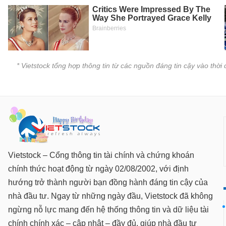
SÓC
SỨC
KHỎE
* Vietstock tổng hợp thông tin từ các nguồn đáng tin cậy vào thờ
TÀI
CHÍNH
CÔNG
NGHỆ
Vietstock – Cổng thông tin tài chính và chứng khoán
THÔNG
chính thức hoạt động từ ngày 02/08/2002, với định
TIN
hướng trở thành người bạn đồng hành đáng tin cậy của
nhà đầu tư. Ngay từ những ngày đầu, Vietstock đã không
ngừng nỗ lực mang đến hệ thống thông tin và dữ liệu tài
chính chính xác – cập nhật – đầy đủ, giúp nhà đầu tư
DỊCH