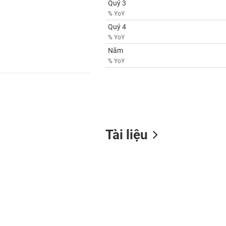
Quý 3
% YoY
Quý 4
% YoY
Năm
% YoY
Tài liệu