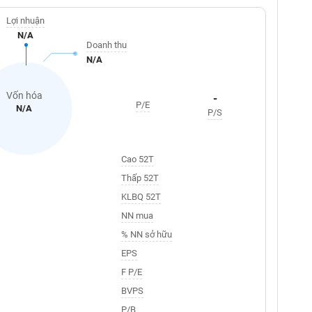
Lợi nhuận
N/A
Doanh thu
N/A
Vốn hóa
-
P/E
N/A
P/S
Cao 52T
Thấp 52T
KLBQ 52T
NN mua
% NN sở hữu
EPS
F P/E
BVPS
P/B