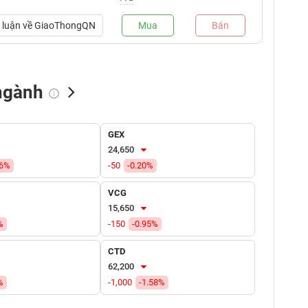
luận về
GiaoThongQN
Mua
Bán
ngành
NN bán
Tự doanh mua
Tự doanh bán
GEX
(tỷ VNĐ)
(tỷ VNĐ)
(tỷ VNĐ)
24,650
86%
-50
-0.20%
VCG
15,650
%
-150
-0.95%
CTD
62,200
%
-1,000
-1.58%