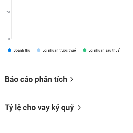
VS-
SECTOR
50
0
NĂNG
Doanh thu
Lợi nhuận trước thuế
Lợi nhuận sau thuế
LƯỢNG
Báo cáo phân tích
NGUYÊN
VẬT
LIỆU
Tỷ lệ cho vay ký quỹ
CÔNG
NGHIỆP