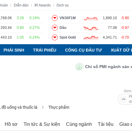
khoán
Diễn đàn
IR Awards
Dịch vụ
,768.06
3.28
0.19%
VN30F1M
1,890.10
-5.90
293.44
0.80
0.27%
Dầu
77.08
-0.97
o
Tin tức
Báo cáo phân tích
Thuật ngữ
Dịch vụ
443.10
1.05
0.24%
Spot Gold
4,341.71
-0.70
PHÁI SINH
TRÁI PHIẾU
CÔNG CỤ ĐẦU TƯ
XUẤT DỮ 
Chỉ số PMI ngành sản xuất 
Xem 
P
 đồ uống và thuốc lá
Thực phẩm
Hồ sơ
Tin tức & Sự kiện
Cùng ngành
Tài liệu
Giao 