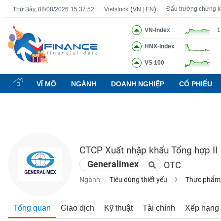
(
)
Đấu trường chứng 
Thứ Bảy, 08/08/2026
15:37:53
Vietstock
VN
|
EN
VN-Index
1
HNX-Index
Tất cả
Tính năng
Ngành
Mã chứng khoán
Lãnh đạ
VS 100
Tính
năng
VĨ MÔ
NGÀNH
DOANH NGHIỆP
CỔ PHIẾU
(-)
VIETSTOCK
CTCP Xuất nhập khẩu Tổng hợp II
CHỨNG
Generalimex
OTC
KHOÁN
Ngành:
Tiêu dùng thiết yếu
Thực phẩm,
DOANH
Tổng quan
Giao dịch
Kỹ thuật
Tài chính
Xếp hạng
NGHIỆP