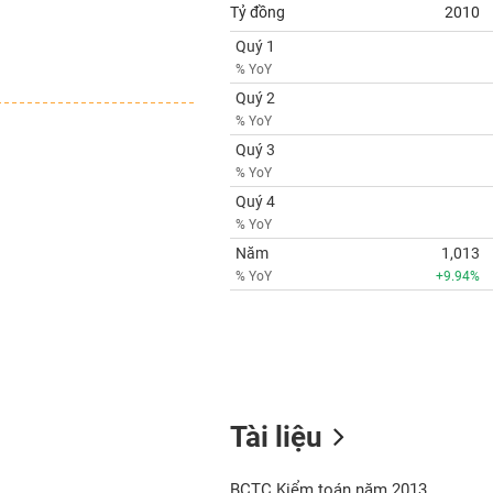
Tỷ đồng
2010
Quý 1
% YoY
Quý 2
% YoY
Quý 3
% YoY
Quý 4
% YoY
Năm
1,013
% YoY
+9.94%
Tài liệu
BCTC Kiểm toán năm 2013