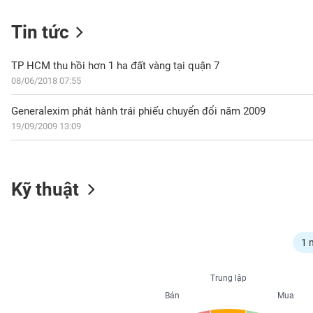
Tin tức
NGÀNH
TP HCM thu hồi hơn 1 ha đất vàng tại quận 7
08/06/2018 07:55
Generalexim phát hành trái phiếu chuyển đổi năm 2009
DOANH
19/09/2009 13:09
NGHIỆP
CỔ
Kỹ thuật
PHIẾU
PHÁI
1 
SINH
Trung lập
Bán
Mua
TRÁI