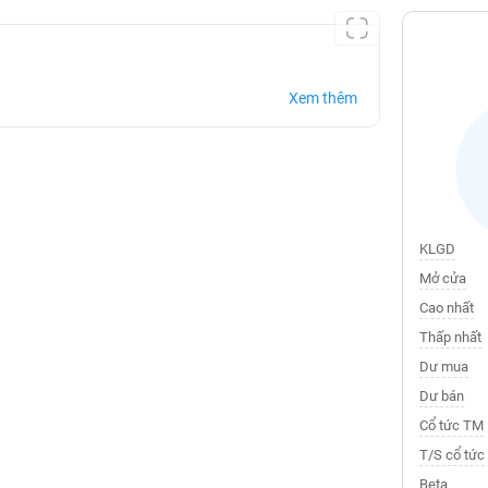
Xem thêm
KLGD
Mở cửa
Cao nhất
Thấp nhất
Dư mua
Dư bán
Cổ tức TM
T/S cổ tức
Beta