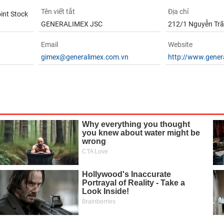
Tên viết tắt
Địa chỉ
oint Stock
GENERALIMEX JSC
212/1 Nguyễn Trãi
Email
Website
gimex@generalimex.com.vn
http://www.gener