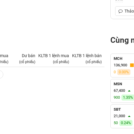
Thảo 
Cùng 
 mua
Dư bán
KLTB 1 lệnh mua
KLTB 1 lệnh bán
NN mua
MCH
phiếu)
(cổ phiếu)
(cổ phiếu)
(cổ phiếu)
(tỷ VNĐ)
136,900
0
0.00%
MSN
67,400
900
1.35%
SBT
21,000
50
0.24%