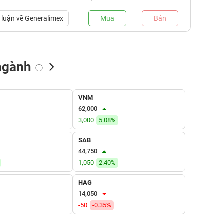
luận về
Generalimex
Mua
Bán
ngành
NN bán
Tự doanh mua
Tự doanh bán
VNM
(tỷ VNĐ)
(tỷ VNĐ)
(tỷ VNĐ)
62,000
3,000
5.08%
SAB
44,750
1,050
2.40%
HAG
14,050
-50
-0.35%