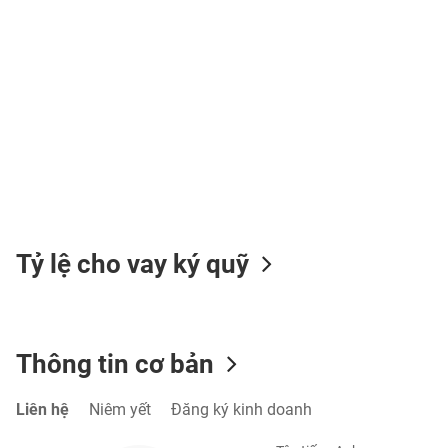
TIÊU
DÙNG
KHÔNG
THIẾT
YẾU
Tỷ lệ cho vay ký quỹ
TIÊU
DÙNG
THIẾT
YẾU
Thông tin cơ bản
Liên hệ
Niêm yết
Đăng ký kinh doanh
CHĂM