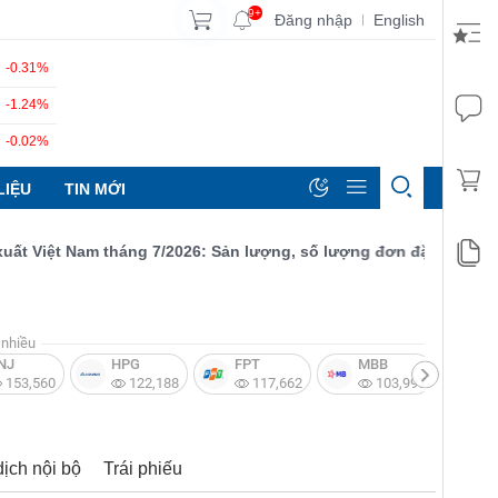
9+
Đăng nhập
English
|
-0.31%
-1.24%
-0.02%
LIỆU
TIN MỚI
Việt Nam tháng 7/2026: Sản lượng, số lượng đơn đặt hàng mới và 
nhiều
NJ
HPG
FPT
MBB
V
153,560
122,188
117,662
103,997
dịch nội bộ
Trái phiếu