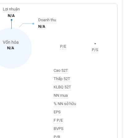
Lợi nhuận
N/A
Doanh thu
N/A
Vốn hóa
-
P/E
N/A
P/S
Cao 52T
Thấp 52T
KLBQ 52T
NN mua
% NN sở hữu
EPS
F P/E
BVPS
P/B