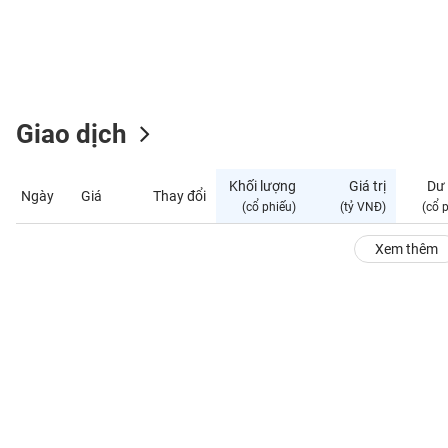
GIỚI
ĐÔNG
DƯƠNG
Giao dịch
TÀI
CHÍNH
Khối lượng
Giá trị
Dư
Ngày
Giá
Thay đổi
CÁ
(cổ phiếu)
(tỷ VNĐ)
(cổ 
NHÂN
Xem thêm
PHÂN
TÍCH
VIETSTOCKFINANCE
VĨ
MÔ