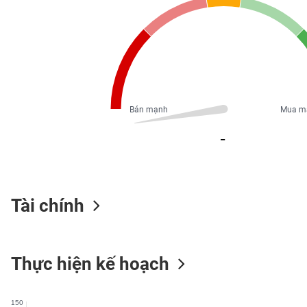
PHIẾU
CÔNG
CỤ
ĐẦU
TƯ
Bán mạnh
Mua m
_
XUẤT
DỮ
LIỆU
Tài chính
TIN
MỚI
Thực hiện kế hoạch
Ngành
(-)
150