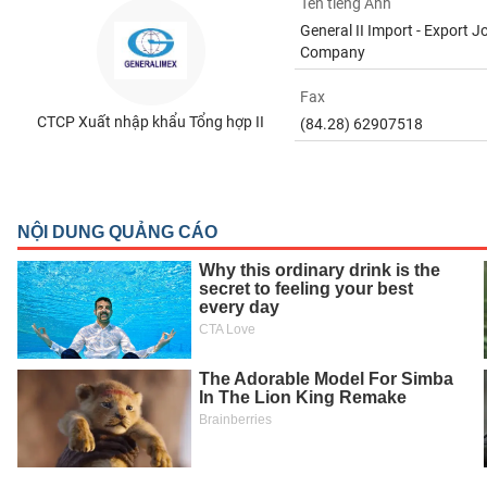
Tên tiếng Anh
SÓC
General II Import - Export J
SỨC
Company
KHỎE
Fax
CTCP Xuất nhập khẩu Tổng hợp II
(84.28) 62907518
TÀI
CHÍNH
CÔNG
NGHỆ
THÔNG
TIN
DỊCH