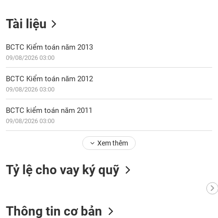
VỤ
TRUYỀN
Tài liệu
THÔNG
BCTC Kiểm toán năm 2013
09/08/2026 03:00
TIỆN
BCTC Kiểm toán năm 2012
ÍCH
09/08/2026 03:00
BCTC kiểm toán năm 2011
09/08/2026 03:00
BẤT
ĐỘNG
Xem thêm
SẢN
Tỷ lệ cho vay ký quỹ
Mã
chứng
khoán
(-)
Thông tin cơ bản