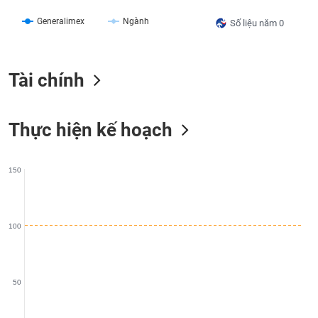
liệu
Generalimex
Ngành
Số liệu năm 0
Tâm
lý
TIÊU
thị
DÙNG
Tài chính
trường
KHÔNG
THIẾT
YẾU
Thực hiện kế hoạch
150
TIÊU
DÙNG
THIẾT
100
YẾU
50
CHĂM