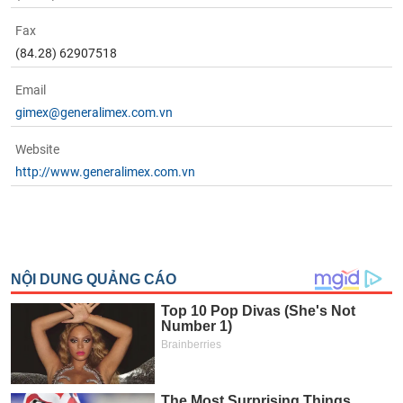
phân
tích
Fax
(-)
(84.28) 62907518
Email
Thuật
ngữ
gimex@generalimex.com.vn
(-)
Website
http://www.generalimex.com.vn
Dịch
vụ
(-)
Đào
tạo
Sách
tài