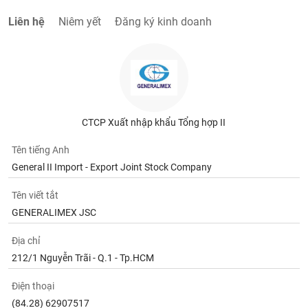
Tất cả
Cổ phiếu
Chỉ số
Chứng chỉ quỹ
Chứng q
Liên hệ
Niêm yết
Đăng ký kinh doanh
Lãnh
đạo
(-)
Tất cả
Người nội bộ
Người liên quan
Cổ đông lớn
CTCP Xuất nhập khẩu Tổng hợp II
Tin
tức
(-)
Tên tiếng Anh
General II Import - Export Joint Stock Company
Bài
Tên viết tắt
viết
GENERALIMEX JSC
của
tác
giả
Địa chỉ
(-)
212/1 Nguyễn Trãi - Q.1 - Tp.HCM
Điện thoại
Báo
cáo
(84.28) 62907517