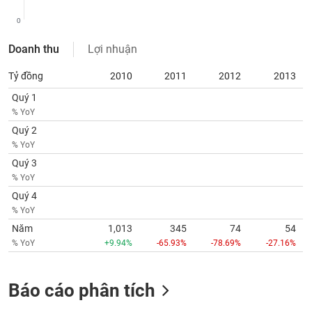
SÓC
SỨC
0
KHỎE
Doanh thu
Lợi nhuận
Tỷ đồng
2010
2011
2012
2013
Quý 1
TÀI
% YoY
CHÍNH
Quý 2
% YoY
Quý 3
% YoY
CÔNG
Quý 4
NGHỆ
% YoY
THÔNG
Năm
1,013
345
74
54
TIN
% YoY
+9.94%
-65.93%
-78.69%
-27.16%
Báo cáo phân tích
DỊCH