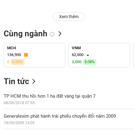
Trạng
Xem thêm
thái
NGÀNH
cổ
phiếu
Cùng ngành
Quy
DOANH
mô
MCH
VNM
NGHIỆP
thị
136,900
62,000
trường
0
0.00%
3,000
5.08%
Niêm
CỔ
yết
Tin tức
PHIẾU
Niêm
yết
TP HCM thu hồi hơn 1 ha đất vàng tại quận 7
mới
08/06/2018 07:55
PHÁI
Niêm
SINH
Generalexim phát hành trái phiếu chuyển đổi năm 2009
yết
19/09/2009 13:09
bổ
sung
TRÁI